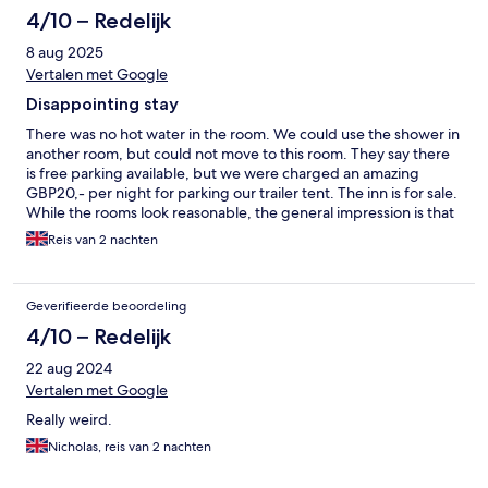
4/10 – Redelijk
8 aug 2025
Vertalen met Google
Disappointing stay
There was no hot water in the room. We could use the shower in
another room, but could not move to this room. They say there
is free parking available, but we were charged an amazing
GBP20,- per night for parking our trailer tent. The inn is for sale.
While the rooms look reasonable, the general impression is that
the inn is in need of renovation, with non-working locks and
Reis van 2 nachten
poorly screened-off storage areas.
Geverifieerde beoordeling
4/10 – Redelijk
22 aug 2024
Vertalen met Google
Really weird.
Nicholas, reis van 2 nachten