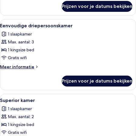
over
Prijzen voor je datums bekijken
Twin
kamer
Alle
Een tweepersoonsbed met bloemenbedd
3
Eenvoudige driepersoonskamer
foto's
1 slaapkamer
voor
Max. aantal: 3
Eenvoudige
driepersoonskamer
1 kingsize bed
laden
Gratis wifi
Meer
Meer informatie
details
over
Prijzen voor je datums bekijken
Eenvoudige
driepersoonskamer
Alle
Een slaapkamer met een bed, nachtkas
6
Superior kamer
foto's
1 slaapkamer
voor
Max. aantal: 2
Superior
kamer
1 kingsize bed
laden
Gratis wifi