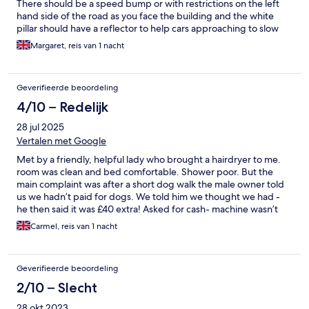
There should be a speed bump or with restrictions on the left
hand side of the road as you face the building and the white
pillar should have a reflector to help cars approaching to slow
down. Difficulty in driving out of the car park because the road
Margaret, reis van 1 nacht
curves, fast cars approaching from the right and the white pillar
partially obstruct your view.
Geverifieerde beoordeling
4/10 – Redelijk
28 jul 2025
Vertalen met Google
Met by a friendly, helpful lady who brought a hairdryer to me.
room was clean and bed comfortable. Shower poor. But the
main complaint was after a short dog walk the male owner told
us we hadn’t paid for dogs. We told him we thought we had -
he then said it was £40 extra! Asked for cash- machine wasn’t
charged for card/ he could barely talk as so drunk! Had to wait
Carmel, reis van 1 nacht
about 20 mins in reception for card reader. After 6 hour journey
just wanted bed! Supposed to be smoke free hotel but he was
smoking and drinking at reception which stunk of smoke- I’m
Geverifieerde beoordeling
asthmatic! Went on about Expedia charging a fortune and them
getting nothing. We read after paying that it was meant to be
2/10 – Slecht
£5 a dog! Said they could do us a take away omelette for
28 okt 2023
breakfast at 8 ( we needed to leave before this so had nothing!