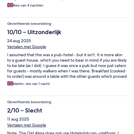
Reis van 4 nachten
Geverifieerde beoordeling
10/10 – Uitzonderlijk
24 aug 2025
Vertalen met Google
I assumed that this was a pub-hotel - but it isn't. It is more akin
to a guest house, which you need to bear in mind if you are likely
to be late (as I did). I guess it was once a pub but now just caters
for guests - mostly walkers when I was there. Breakfast (cooked
to order) was around a table with the other guests which proved
to the most enjoyable breakfast I've experienced in any hotel.
Martin, reis van 1 nacht
It's a place for people who value a friendly good value
experience and don't mind that it isn't the Hilton. Its next to a
road, but the area area Chilham and Godmersham is beautiful
Geverifieerde beoordeling
and historic.
2/10 – Slecht
11 aug 2025
Vertalen met Google
Note, The Old Alma does not use Hotelsdotcom -platform. I