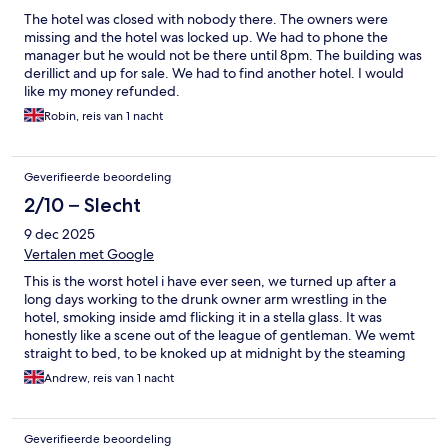
The hotel was closed with nobody there. The owners were
missing and the hotel was locked up. We had to phone the
manager but he would not be there until 8pm. The building was
derillict and up for sale. We had to find another hotel. I would
like my money refunded.
Robin, reis van 1 nacht
Geverifieerde beoordeling
2/10 – Slecht
9 dec 2025
Vertalen met Google
This is the worst hotel i have ever seen, we turned up after a
long days working to the drunk owner arm wrestling in the
hotel, smoking inside amd flicking it in a stella glass. It was
honestly like a scene out of the league of gentleman. We wemt
straight to bed, to be knoked up at midnight by the steaming
owner. He demanded payment even though we had paid
Andrew, reis van 1 nacht
theough hotels.com, we showed him the receipt but he was
trying to scam us. He then kicked us out of the hotel. Honestly
guys for your sakes avoid at all costs
Geverifieerde beoordeling