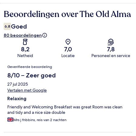
Beoordelingen over The Old Alma
Beoordelingen
Goed
6,8
80 beoordelingen
8,2
7,0
7,8
Netheid
Locatie
Personeel en service
Beoordelingen
Geverifieerde beoordeling
8/10 – Zeer goed
27 jul 2025
Vertalen met Google
Relaxing
Friendly and Welcoming Breakfast was great Room was clean
and tidy and a nice size double
Mrs j fribbins, reis van 2 nachten