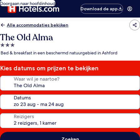
Doorgaan naar hoofdinhoud
Download de app
Alle accommodaties bekijken
The Old Alma
3.0-
sterrenaccommodatie
Bed & breakfast in een beschermd natuurgebied in Ashford
Kies datums om prijzen te bekijken
Waar wil je naartoe?
Datums
Reizigers
Zoeken