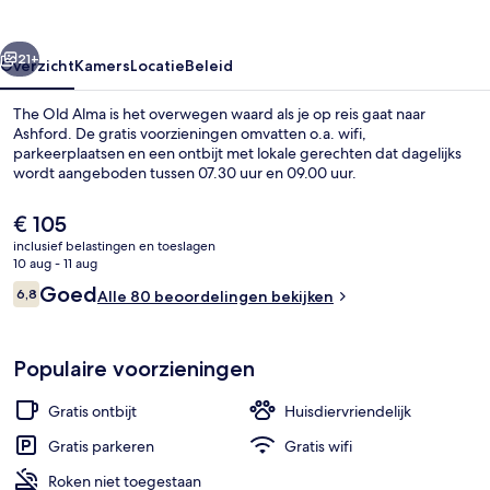
rige
Volgende
21+
Overzicht
Kamers
Locatie
Beleid
The Old Alma is het overwegen waard als je op reis gaat naar
Ashford. De gratis voorzieningen omvatten o.a. wifi,
parkeerplaatsen en een ontbijt met lokale gerechten dat dagelijks
wordt aangeboden tussen 07.30 uur en 09.00 uur.
De
€ 105
huidige
inclusief belastingen en toeslagen
prijs
10 aug - 11 aug
is
Beoordelingen
Goed
6,8
Dagelijks ontbijt met lokale gerechte
Alle 80 beoordelingen bekijken
€ 105
6,8 op 10 –
Populaire voorzieningen
Gratis ontbijt
Huisdiervriendelijk
Gratis parkeren
Gratis wifi
Roken niet toegestaan