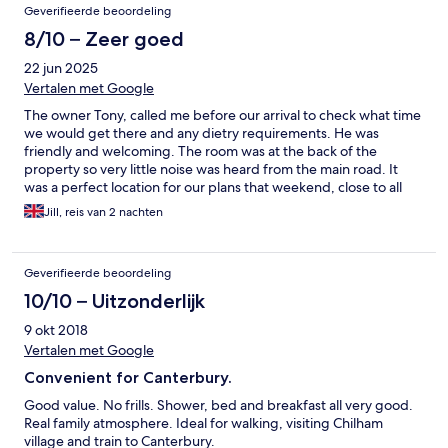
Geverifieerde beoordeling
8/10 – Zeer goed
22 jun 2025
Vertalen met Google
The owner Tony, called me before our arrival to check what time
we would get there and any dietry requirements. He was
friendly and welcoming. The room was at the back of the
property so very little noise was heard from the main road. It
was a perfect location for our plans that weekend, close to all
our destinations, some lovely pubs nearby within walking
Jill, reis van 2 nachten
distance. Lovely cooked breakfast at the time we requested.
Geverifieerde beoordeling
10/10 – Uitzonderlijk
9 okt 2018
Vertalen met Google
Convenient for Canterbury.
Good value. No frills. Shower, bed and breakfast all very good.
Real family atmosphere. Ideal for walking, visiting Chilham
village and train to Canterbury.