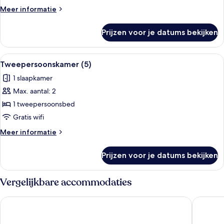
Meer
Meer informatie
details
over
Prijzen voor je datums bekijken
Superior
kamer
Alle
Een hotelkamer met een bed, nachtkast
5
Tweepersoonskamer (5)
foto's
1 slaapkamer
voor
Max. aantal: 2
Tweepersoonskamer
(5)
1 tweepersoonsbed
laden
Gratis wifi
Meer
Meer informatie
details
over
Prijzen voor je datums bekijken
Tweepersoonskamer
(5)
Vergelijkbare accommodaties
Ashford International Hotel & Spa
The Con