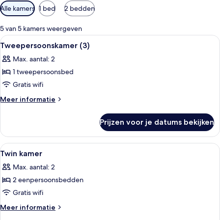
Beschikbare
Alle kamers
1 bed
2 bedden
filters
voor
5 van 5 kamers weergeven
kamers
Alle
Een slaapkamer met een bloemenbede
5
Tweepersoonskamer (3)
foto's
Max. aantal: 2
voor
1 tweepersoonsbed
Tweepersoonskamer
(3)
Gratis wifi
laden
Meer
Meer informatie
details
over
Prijzen voor je datums bekijken
Tweepersoonskamer
(3)
Alle
Een slaapkamer met twee bedden, elk
5
Twin kamer
foto's
Max. aantal: 2
voor
2 eenpersoonsbedden
Twin
kamer
Gratis wifi
laden
Meer
Meer informatie
details