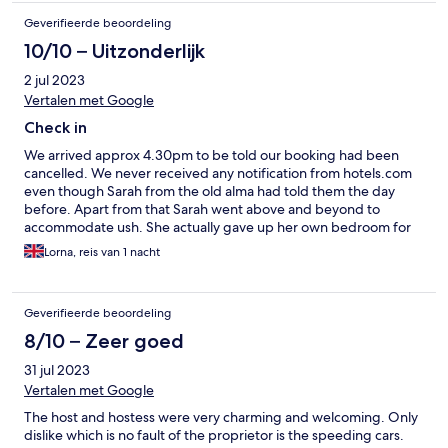
Geverifieerde beoordeling
10/10 – Uitzonderlijk
2 jul 2023
Vertalen met Google
Check in
We arrived approx 4.30pm to be told our booking had been
cancelled. We never received any notification from hotels.com
even though Sarah from the old alma had told them the day
before. Apart from that Sarah went above and beyond to
accommodate ush. She actually gave up her own bedroom for
us. I would recommend this hotel but just make sure you arej
Lorna, reis van 1 nacht
informed of any changes before you leave homej.
Geverifieerde beoordeling
8/10 – Zeer goed
31 jul 2023
Vertalen met Google
The host and hostess were very charming and welcoming. Only
dislike which is no fault of the proprietor is the speeding cars.