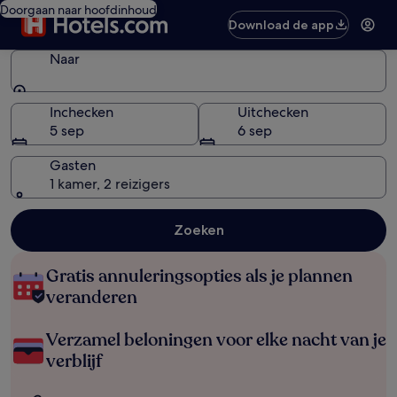
Doorgaan naar hoofdinhoud
Download de app
Naar
Naar
Inchecken
Uitchecken
5 sep
6 sep
Gasten
1 kamer, 2 reizigers
Zoeken
Gratis annuleringsopties als je plannen
veranderen
Verzamel beloningen voor elke nacht van je
verblijf