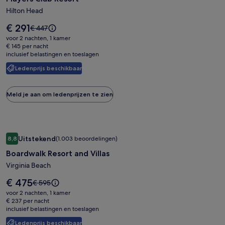
Players
Club
Hilton Head
Resort
De
€ 291
De
€ 447
prijs
prijs
voor 2 nachten, 1 kamer
is
was
€ 145 per nacht
€ 291
inclusief belastingen en toeslagen
€ 447,
zie
Ledenprijs beschikbaar
meer
informatie
over
Meld je aan om ledenprijzen te zien
het
standaardtarief.
Fotogalerie
Boardwalk Resort and Villas
Uitstekend
8,8
(1.003 beoordelingen)
voor
8,8 op 10, Uitstekend, (1.003 beoordelingen)
Boardwalk Resort and Villas
Boardwalk
Resort
Virginia Beach
and
De
€ 475
De
€ 595
Villas
prijs
prijs
voor 2 nachten, 1 kamer
is
was
€ 237 per nacht
€ 475
inclusief belastingen en toeslagen
€ 595,
zie
Ledenprijs beschikbaar