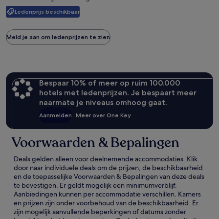
Casino
zie
Ledenprijs beschikbaar
meer
informatie
over
Meld je aan om ledenprijzen te zien
het
standaardtarief.
Bespaar 10% of meer op ruim 100.000
hotels met ledenprijzen. Je bespaart meer
naarmate je niveaus omhoog gaat.
Aanmelden
Meer over One Key
Voorwaarden & Bepalingen
Deals gelden alleen voor deelnemende accommodaties. Klik
door naar individuele deals om de prijzen, de beschikbaarheid
en de toepasselijke Voorwaarden & Bepalingen van deze deals
te bevestigen. Er geldt mogelijk een minimumverblijf.
Aanbiedingen kunnen per accommodatie verschillen. Kamers
en prijzen zijn onder voorbehoud van de beschikbaarheid. Er
zijn mogelijk aanvullende beperkingen of datums zonder