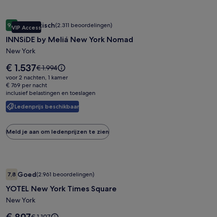
Fotogalerie
INNSiDE by Meliá New York Nomad
Fantastisch
9,2
(2.311 beoordelingen)
VIP Access
voor
9,2 op 10, Fantastisch, (2.311 beoordelingen)
INNSiDE by Meliá New York Nomad
INNSiDE
by
New York
Meliá
De
€ 1.537
De
€ 1.994
New
prijs
prijs
voor 2 nachten, 1 kamer
is
York
was
€ 769 per nacht
€ 1.537
inclusief belastingen en toeslagen
€ 1.994,
Nomad
zie
Ledenprijs beschikbaar
meer
informatie
over
Meld je aan om ledenprijzen te zien
het
standaardtarief.
Fotogalerie
YOTEL New York Times Square
Goed
7,8
(2.961 beoordelingen)
voor
7,8 op 10, Goed, (2.961 beoordelingen)
YOTEL New York Times Square
YOTEL
New
New York
York
De
De