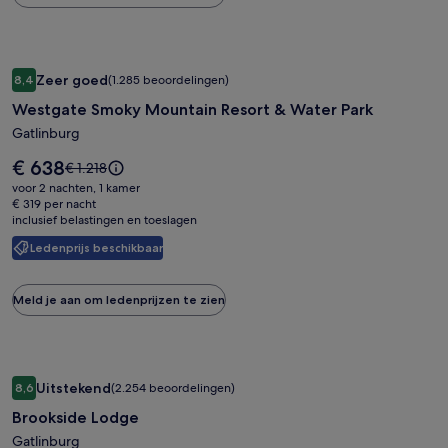
het
standaardtarief.
Fotogalerie
Westgate Smoky Mountain Resort & Water Park
Zeer goed
8,4
(1.285 beoordelingen)
voor
8,4 op 10, Zeer goed, (1.285 beoordelingen)
Westgate Smoky Mountain Resort & Water Park
Westgate
Smoky
Gatlinburg
Mountain
De
€ 638
De
€ 1.218
Resort
prijs
prijs
voor 2 nachten, 1 kamer
is
&
was
€ 319 per nacht
€ 638
inclusief belastingen en toeslagen
€ 1.218,
Water
zie
Park
Ledenprijs beschikbaar
meer
informatie
over
Meld je aan om ledenprijzen te zien
het
standaardtarief.
Fotogalerie
Brookside Lodge
Uitstekend
8,6
(2.254 beoordelingen)
voor
8,6 op 10, Uitstekend, (2.254 beoordelingen)
Brookside Lodge
Brookside
Lodge
Gatlinburg