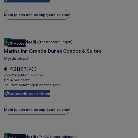
meer
informatie
over
Meld je aan om ledenprijzen te zien
het
standaardtarief.
Fotogalerie
Marina Inn Grande Dunes Condos & Suites
Uitzonderlijk
9,4
(179 beoordelingen)
VIP Access
voor
9,4 op 10, Uitzonderlijk, (179 beoordelingen)
Marina Inn Grande Dunes Condos & Suites
Marina
Inn
Myrtle Beach
Grande
De
€ 428
De
€ 739
Dunes
prijs
prijs
voor 2 nachten, 1 kamer
is
Condos
was
€ 214 per nacht
€ 428
inclusief belastingen en toeslagen
€ 739,
&
zie
Suites
Ledenprijs beschikbaar
meer
informatie
over
Meld je aan om ledenprijzen te zien
het
standaardtarief.
Fotogalerie
Trump International Hotel Las Vegas
Uitzonderlijk
9,4
(9.420 beoordelingen)