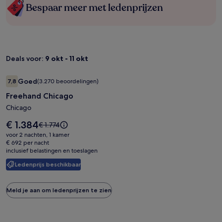
Bespaar meer met ledenprijzen
Deals voor:
9 okt - 11 okt
Fotogalerie
Freehand Chicago
Goed
7,8
(3.270 beoordelingen)
voor
7,8 op 10, Goed, (3.270 beoordelingen)
Freehand Chicago
Freehand
Chicago
Chicago
De
€ 1.384
De
€ 1.774
prijs
prijs
voor 2 nachten, 1 kamer
is
was
€ 692 per nacht
€ 1.384
inclusief belastingen en toeslagen
€ 1.774,
zie
Ledenprijs beschikbaar
meer
informatie
over
Meld je aan om ledenprijzen te zien
het
standaardtarief.