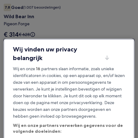
Fotogalerie
Wild Bear Inn
Goed
7,8
(1.007 beoordelingen)
voor
7,8 op 10, Goed, (1.007 beoordelingen)
Wild Bear Inn
Wild
Bear
Pigeon Forge
Inn
De
€ 314
De
€ 628
prijs
prijs
voor 2 nachten, 1 kamer
is
was
€ 157 per nacht
Wij vinden uw privacy
€ 314
inclusief belastingen en toeslagen
€ 628,
zie
belangrijk
Ledenprijs beschikbaar
meer
informatie
Wij en onze
16
partners slaan informatie, zoals unieke
over
Meld je aan om ledenprijzen te zien
identificatoren in cookies, op een apparaat op, en/of lezen
het
deze van een apparaat in om persoonsgegevens te
standaardtarief.
verwerken. Je kunt je instellingen bevestigen of wijzigen
door hieronder te klikken. Je kunt dit ook op elk moment
Fotogalerie
The Ramsey Hotel and Convention Center Pigeon Forge
Zeer goed
8,4
(1.544 beoordelingen)
doen op de pagina met onze privacyverklaring. Deze
voor
8,4 op 10, Zeer goed, (1.544 beoordelingen)
keuzes worden aan onze partners doorgegeven en
The Ramsey Hotel and Convention Center Pigeon Forge
The
hebben geen invloed op browsegegevens.
Ramsey
Pigeon Forge
Wij en onze partners verwerken gegevens voor de
Hotel
De
€ 459
De
€ 612
volgende doeleinden:
and
prijs
prijs
voor 2 nachten, 1 kamer