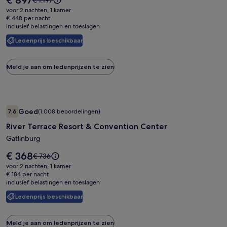
€ 897
€ 1.197
Times
prijs
prijs
voor 2 nachten, 1 kamer
is
Square
was
€ 448 per nacht
€ 897
inclusief belastingen en toeslagen
€ 1.197,
zie
Ledenprijs beschikbaar
meer
informatie
over
Meld je aan om ledenprijzen te zien
het
standaardtarief.
Fotogalerie
River Terrace Resort & Convention Center
Goed
7,6
(1.008 beoordelingen)
voor
7,6 op 10, Goed, (1.008 beoordelingen)
River Terrace Resort & Convention Center
River
Terrace
Gatlinburg
Resort
De
€ 368
De
€ 736
&
prijs
prijs
voor 2 nachten, 1 kamer
is
Convention
was
€ 184 per nacht
€ 368
inclusief belastingen en toeslagen
€ 736,
Center
zie
Ledenprijs beschikbaar
meer
informatie
over
Meld je aan om ledenprijzen te zien