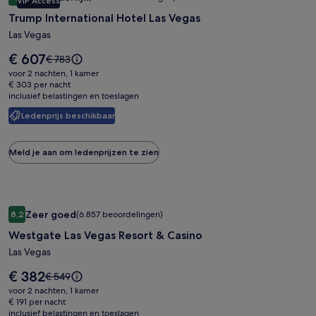
VIP Access
voor
9,4 op 10, Uitzonderlijk, (9.420 beoordelingen)
Trump International Hotel Las Vegas
Trump
International
Las Vegas
Hotel
De
€ 607
De
€ 783
Las
prijs
prijs
voor 2 nachten, 1 kamer
is
Vegas
was
€ 303 per nacht
€ 607
inclusief belastingen en toeslagen
€ 783,
zie
Ledenprijs beschikbaar
meer
informatie
over
Meld je aan om ledenprijzen te zien
het
standaardtarief.
Fotogalerie
Westgate Las Vegas Resort & Casino
Zeer goed
8,2
(6.857 beoordelingen)
voor
8,2 op 10, Zeer goed, (6.857 beoordelingen)
Westgate Las Vegas Resort & Casino
Westgate
Las
Las Vegas
Vegas
De
€ 382
De
€ 549
Resort
prijs
prijs
voor 2 nachten, 1 kamer
is
&
was
€ 191 per nacht
€ 382
inclusief belastingen en toeslagen
€ 549,