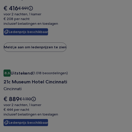
De
€ 416
De
€ 591
prijs
prijs
voor 2 nachten, 1 kamer
is
was
€ 208 per nacht
€ 416
inclusief belastingen en toeslagen
€ 591,
zie
Ledenprijs beschikbaar
meer
informatie
over
Meld je aan om ledenprijzen te zien
het
standaardtarief.
Fotogalerie
21c Museum Hotel Cincinnati
Uitstekend
8,6
(1.018 beoordelingen)
voor
8,6 op 10, Uitstekend, (1.018 beoordelingen)
21c Museum Hotel Cincinnati
21c
Museum
Cincinnati
Hotel
De
€ 889
De
€ 1.110
Cincinnati
prijs
prijs
voor 2 nachten, 1 kamer
is
was
€ 444 per nacht
€ 889
inclusief belastingen en toeslagen
€ 1.110,
zie
Ledenprijs beschikbaar
meer
informatie