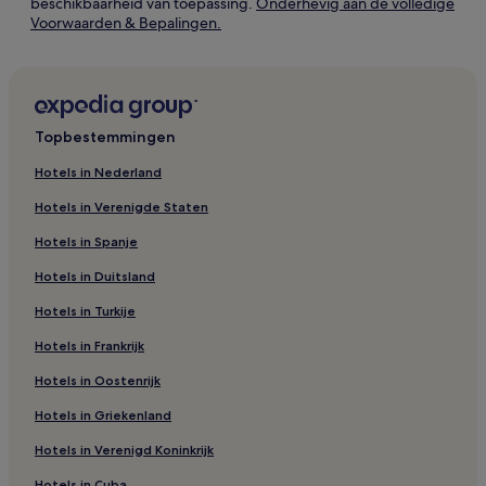
beschikbaarheid van toepassing.
Onderhevig aan de volledige
Opent
Voorwaarden & Bepalingen.
in
een
nieuw
venster
Topbestemmingen
Hotels in Nederland
Hotels in Verenigde Staten
Hotels in Spanje
Hotels in Duitsland
Hotels in Turkije
Hotels in Frankrijk
Hotels in Oostenrijk
Hotels in Griekenland
Hotels in Verenigd Koninkrijk
Hotels in Cuba