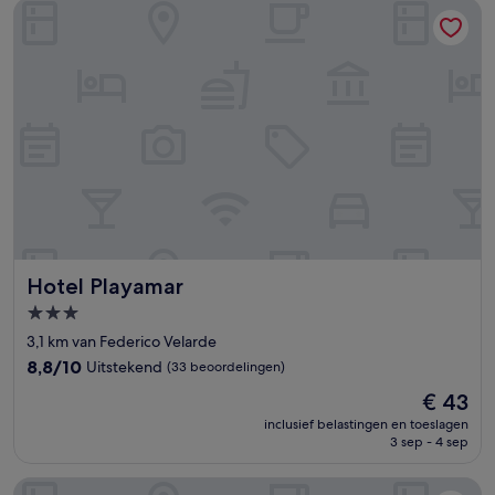
Hotel Playamar
Hotel Playamar
Hotel Playamar
3.0-
sterrenaccommodatie
3,1 km van Federico Velarde
8.8
8,8/10
Uitstekend
(33 beoordelingen)
van
De
€ 43
10,
prijs
Uitstekend,
inclusief belastingen en toeslagen
is
3 sep - 4 sep
(33
€ 43
beoordelingen)
Hotel Sands Arenas