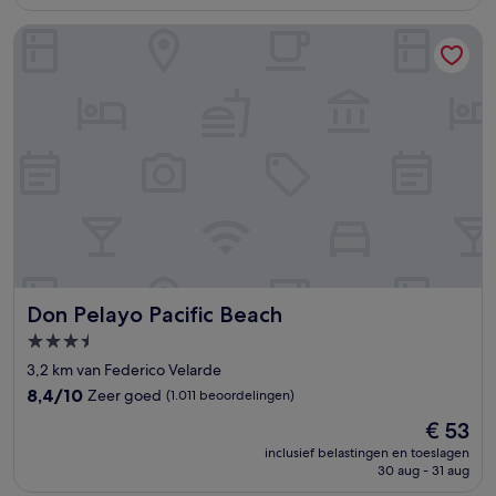
€ 51
beoordelingen)
Don Pelayo Pacific Beach
Don Pelayo Pacific Beach
Don Pelayo Pacific Beach
3.5-
sterrenaccommodatie
3,2 km van Federico Velarde
8.4
8,4/10
Zeer goed
(1.011 beoordelingen)
van
De
€ 53
10,
prijs
Zeer
inclusief belastingen en toeslagen
is
30 aug - 31 aug
goed,
€ 53
(1.011