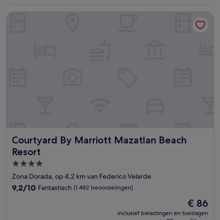
€ 76
beoordelingen)
Courtyard By Marriott Mazatlan Beach Resort
Courtyard By Marriott Mazatlan Beach Resort
Courtyard By Marriott Mazatlan Beach
Resort
4.0-
sterrenaccommodatie
Zona Dorada, op 4,2 km van Federico Velarde
9.2
9,2/10
Fantastisch
(1.482 beoordelingen)
van
De
€ 86
10,
prijs
Fantastisch,
inclusief belastingen en toeslagen
is