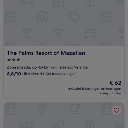
The Palms Resort of Mazatlan
The Palms Resort of Mazatlan
3.0-
sterrenaccommodatie
Zona Dorada, op 4,9 km van Federico Velarde
8.8
8,8/10
Uitstekend
(1.133 beoordelingen)
van
De
€ 62
10,
prijs
Uitstekend,
inclusief belastingen en toeslagen
is
9 aug - 10 aug
(1.133
€ 62
beoordelingen)
DoubleTree by Hilton Mazatlan