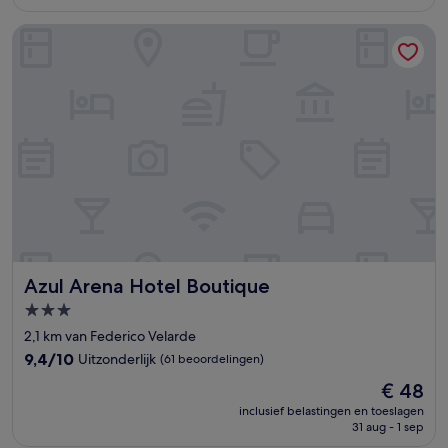
€ 60
(1.002
beoordelingen)
Azul Arena Hotel Boutique
Azul Arena Hotel Boutique
Azul Arena Hotel Boutique
3.0-
sterrenaccommodatie
2,1 km van Federico Velarde
9.4
9,4/10
Uitzonderlijk
(61 beoordelingen)
van
De
€ 48
10,
prijs
Uitzonderlijk,
inclusief belastingen en toeslagen
is
31 aug - 1 sep
(61
€ 48
beoordelingen)