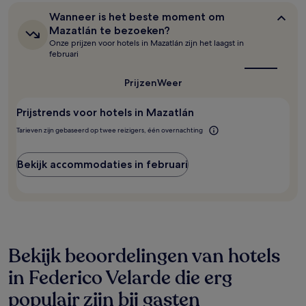
uur
Wanneer
Wanneer is het beste moment om
op
is
Mazatlán te bezoeken?
basis
het
Onze prijzen voor hotels in Mazatlán zijn het laagst in
van
beste
februari
moment
een
om
verblijf
Mazatlán
Prijzen
Weer
van
te
1
bezoeken?
nacht
Prijstrends voor hotels in Mazatlán
voor
Tarieven zijn gebaseerd op twee reizigers, één overnachting
2
volwassenen.
Prijzen
Bekijk accommodaties in februari
en
beschikbaarheid
kunnen
wijzigen.
Mogelijk
gelden
er
Bekijk beoordelingen van hotels
extra
voorwaarden.
in Federico Velarde die erg
populair zijn bij gasten