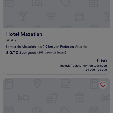
Hotel Mazatlan
Hotel Mazatlan
2.5-
sterrenaccommodatie
Lomas de Mazatlán, op 2,9 km van Federico Velarde
8.0
8,0/10
Zeer goed
(298 beoordelingen)
van
De
€ 56
10,
prijs
Zeer
inclusief belastingen en toeslagen
is
24 aug - 25 aug
goed,
€ 56
(298
beoordelingen)
Emporio Mazatlan