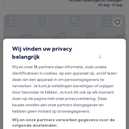
Fantastisch,
inclusief belastingen en toeslagen
is
30 aug - 31 aug
(2.621
€ 69
beoordelingen)
City Express by Marriott Mazatlán
Wij vinden uw privacy
belangrijk
Wij en onze
16
partners slaan informatie, zoals unieke
identificatoren in cookies, op een apparaat op, en/of lezen
deze van een apparaat in om persoonsgegevens te
verwerken. Je kunt je instellingen bevestigen of wijzigen
City Express by Marriott Mazatlán
City Express by Marriott Mazatlán
door hieronder te klikken. Je kunt dit ook op elk moment
3.0-
doen op de pagina met onze privacyverklaring. Deze
sterrenaccommodatie
2,7 km van Federico Velarde
keuzes worden aan onze partners doorgegeven en
8.2
8,2/10
Zeer goed
(1.003 beoordelingen)
hebben geen invloed op browsegegevens.
van
De
€ 62
Wij en onze partners verwerken gegevens voor de
10,
prijs
volgende doeleinden:
Zeer
inclusief belastingen en toeslagen