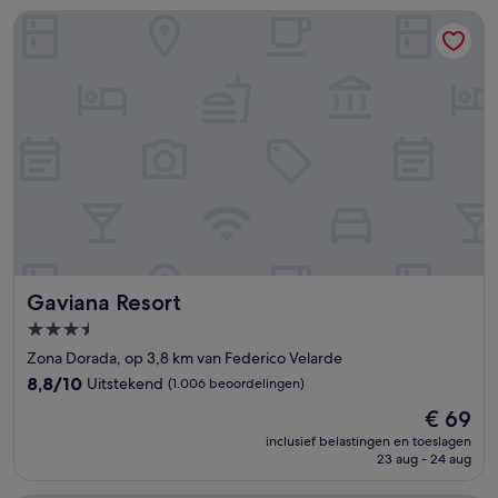
beoordelingen)
Gaviana Resort
Gaviana Resort
Gaviana Resort
3.5-
sterrenaccommodatie
Zona Dorada, op 3,8 km van Federico Velarde
8.8
8,8/10
Uitstekend
(1.006 beoordelingen)
van
De
€ 69
10,
prijs
Uitstekend,
inclusief belastingen en toeslagen
is
23 aug - 24 aug
(1.006
€ 69
beoordelingen)