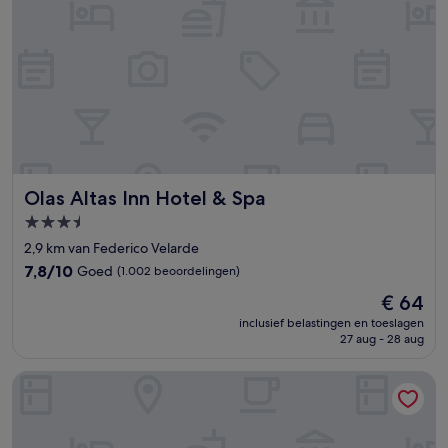
Olas Altas Inn Hotel & Spa
Olas Altas Inn Hotel & Spa
3.5-
sterrenaccommodatie
2,9 km van Federico Velarde
7.8
7,8/10
Goed
(1.002 beoordelingen)
van
De
€ 64
10,
prijs
Goed,
inclusief belastingen en toeslagen
is
27 aug - 28 aug
(1.002
€ 64
beoordelingen)
The Palms Resort of Mazatlan