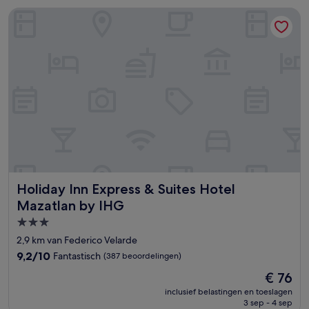
Holiday Inn Express & Suites Hotel Mazatlan by IHG
Holiday Inn Express & Suites Hotel Mazatlan by IHG
Holiday Inn Express & Suites Hotel
Mazatlan by IHG
3.0-
sterrenaccommodatie
2,9 km van Federico Velarde
9.2
9,2/10
Fantastisch
(387 beoordelingen)
van
De
€ 76
10,
prijs
Fantastisch,
inclusief belastingen en toeslagen
is
3 sep - 4 sep
(387