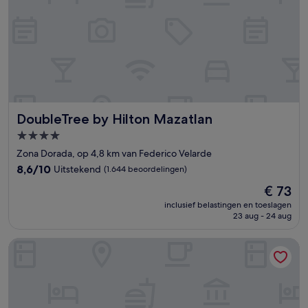
DoubleTree by Hilton Mazatlan
DoubleTree by Hilton Mazatlan
4.0-
sterrenaccommodatie
Zona Dorada, op 4,8 km van Federico Velarde
8.6
8,6/10
Uitstekend
(1.644 beoordelingen)
van
De
€ 73
10,
prijs
Uitstekend,
inclusief belastingen en toeslagen
is
23 aug - 24 aug
(1.644
€ 73
beoordelingen)
Hotel Raíces de Mar