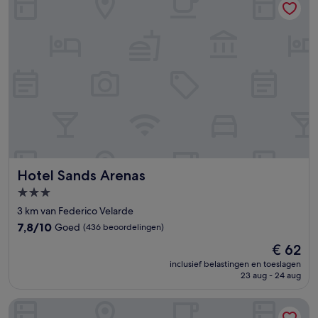
Hotel Sands Arenas
Hotel Sands Arenas
3.0-
sterrenaccommodatie
3 km van Federico Velarde
7.8
7,8/10
Goed
(436 beoordelingen)
van
De
€ 62
10,
prijs
Goed,
inclusief belastingen en toeslagen
is
23 aug - 24 aug
(436
€ 62
beoordelingen)
Hotel Santa María