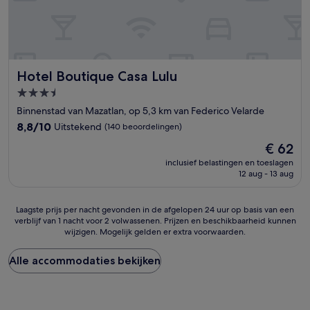
Hotel Boutique Casa Lulu
Hotel Boutique Casa Lulu
3.5-
sterrenaccommodatie
Binnenstad van Mazatlan, op 5,3 km van Federico Velarde
8.8
8,8/10
Uitstekend
(140 beoordelingen)
van
De
€ 62
10,
prijs
Uitstekend,
inclusief belastingen en toeslagen
is
12 aug - 13 aug
(140
€ 62
beoordelingen)
Laagste
Laagste prijs per nacht gevonden in de afgelopen 24 uur op basis van een
verblijf van 1 nacht voor 2 volwassenen. Prijzen en beschikbaarheid kunnen
prijs
wijzigen. Mogelijk gelden er extra voorwaarden.
per
nacht
gevonden
Alle accommodaties bekijken
in
de
afgelopen
24