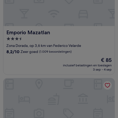
Emporio Mazatlan
Emporio Mazatlan
3.5-
sterrenaccommodatie
Zona Dorada, op 3,6 km van Federico Velarde
8.2
8,2/10
Zeer goed
(1.009 beoordelingen)
van
De
€ 85
10,
prijs
Zeer
inclusief belastingen en toeslagen
is
3 sep - 4 sep
goed,
€ 85
(1.009
beoordelingen)
Hotel Boutique Casa Lulu