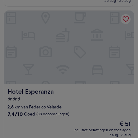
25 aug - 26 aug
(1.482
€ 86
beoordelingen)
Hotel Esperanza
Hotel Esperanza
Hotel Esperanza
2.5-
sterrenaccommodatie
2,6 km van Federico Velarde
7.4
7,4/10
Goed
(88 beoordelingen)
van
De
€ 51
10,
prijs
Goed,
inclusief belastingen en toeslagen
is
7 aug - 8 aug
(88