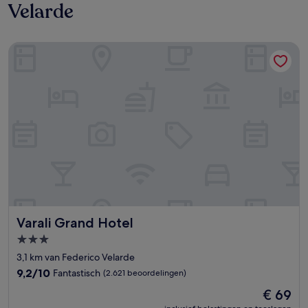
Velarde
Varali Grand Hotel
Varali Grand Hotel
Varali Grand Hotel
3.0-
sterrenaccommodatie
3,1 km van Federico Velarde
9.2
9,2/10
Fantastisch
(2.621 beoordelingen)
van
De
€ 69
10,
prijs