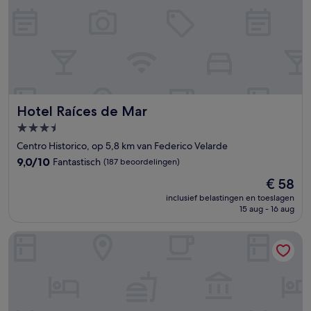
Hotel Raíces de Mar
Hotel Raíces de Mar
3.5-
sterrenaccommodatie
Centro Historico, op 5,8 km van Federico Velarde
9.0
9,0/10
Fantastisch
(187 beoordelingen)
van
De
€ 58
10,
prijs
Fantastisch,
inclusief belastingen en toeslagen
is
15 aug - 16 aug
(187
€ 58
beoordelingen)
Essen's Hotel