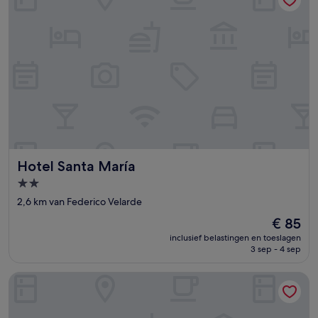
Hotel Santa María
Hotel Santa María
2.0-
sterrenaccommodatie
2,6 km van Federico Velarde
De
€ 85
prijs
inclusief belastingen en toeslagen
is
3 sep - 4 sep
€ 85
Olas Altas Inn Hotel & Spa