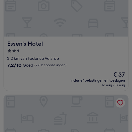
Essen's Hotel
Essen's Hotel
2.5-
sterrenaccommodatie
3,2 km van Federico Velarde
7.2
7,2/10
Goed
(771 beoordelingen)
van
De
€ 37
10,
prijs
Goed,
inclusief belastingen en toeslagen
is
16 aug - 17 aug
(771
€ 37
beoordelingen)
Hotel Mazatlan