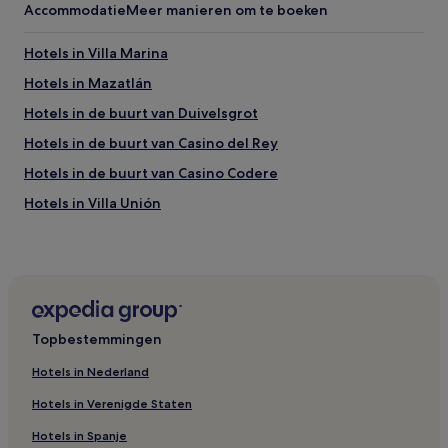
Accommodatie
Meer manieren om te boeken
Hotels in Villa Marina
Hotels in Mazatlán
Hotels in de buurt van Duivelsgrot
Hotels in de buurt van Casino del Rey
Hotels in de buurt van Casino Codere
Hotels in Villa Unión
Hotels in El Cid
Hotels in Isla de la Piedra
Hotels in Zona Dorada
Hotels in de buurt van Vuurtoren El Faro
Topbestemmingen
Hotels in Centro Historico
Hotels in Nederland
Hotels in de buurt van Museo Ciudad de las Conchas
Marinas
Hotels in Verenigde Staten
Hotels in de buurt van Waterpark Mazagua
Hotels in Spanje