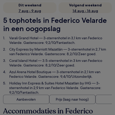
Dit weekend
Volgend weekend
7 aug - 9 aug
14 aug - 16 aug
5 tophotels in Federico Velarde
in een oogopslag
Varali Grand Hotel
— 3-sterrenhotel in 3,1 km van Federico
Velarde. Gastenscore: 9,2/10/Fantastisch.
City Express by Marriott Mazatlán
— 3-sterrenhotel in 2,7 km
van Federico Velarde. Gastenscore: 8,2/10/Zeer goed.
Coral Island Hotel
— 3.5-sterrenhotel in 3 km van Federico
Velarde. Gastenscore: 8,2/10/Zeer goed.
Azul Arena Hotel Boutique
— 3-sterrenhotel in 2,1 km van
Federico Velarde. Gastenscore: 9,4/10/Uitzonderlijk.
Holiday Inn Express & Suites Hotel Mazatlan by IHG
— 3-
sterrenhotel in 2,9 km van Federico Velarde. Gastenscore:
9,2/10/Fantastisch.
Aanbevolen
Prijs (laag naar hoog)
A
Accommodaties in Federico