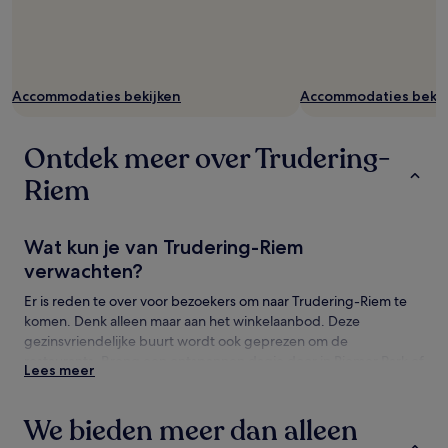
Accommodaties bekijken
Accommodaties bekij
Ontdek meer over Trudering-
Riem
Wat kun je van Trudering-Riem
verwachten?
Er is reden te over voor bezoekers om naar Trudering-Riem te
komen. Denk alleen maar aan het winkelaanbod. Deze
gezinsvriendelijke buurt wordt ook geprezen om de
restaurants. Breng een ontspannen dagje door in Riemer Park of
Lees meer
Bundesgartenschau. Er zijn hier nog veel meer
bezienswaardigheden om te zien, zoals Riem Arcaden Shopping
Center en International Congress Center München.
We bieden meer dan alleen