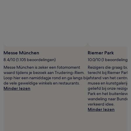
nacht
voor
2
volwassenen.
Prijzen
en
beschikbaarheid
kunnen
wijzigen.
Mogelijk
Messe München
Riemer Park
gelden
8.4/10 (1.105 beoordelingen)
10.0/10 (1 beoordeling)
er
extra
Messe München is zeker een fotomoment
Reizigers die graag bu
voorwaarden.
waard tijdens je bezoek aan Trudering-Riem.
terecht bij Riemer Park
Loop hier een namiddagje rond en ga langs bij
afstand van het centr
de vele geweldige winkels en restaurants.
musea en kunstgalerijen
Minder lezen
geliefd bij onze reiziger
Park en het buitenleven
wandeling naar Bunde
verkeerd idee.
Minder lezen