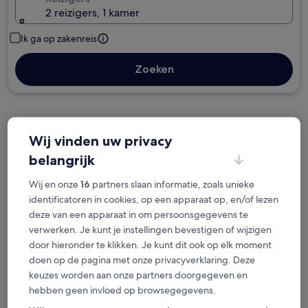
2 reizigers, 1 kamer
Ik ga op zakenreis
Zoeken
Gratis annuleringsopties als je plannen
Wij vinden uw privacy
veranderen
belangrijk
Wij en onze
16
partners slaan informatie, zoals unieke
Verzamel beloningen voor elke nacht van je
identificatoren in cookies, op een apparaat op, en/of lezen
verblijf
deze van een apparaat in om persoonsgegevens te
verwerken. Je kunt je instellingen bevestigen of wijzigen
Bespaar meer met ledenprijzen
door hieronder te klikken. Je kunt dit ook op elk moment
doen op de pagina met onze privacyverklaring. Deze
keuzes worden aan onze partners doorgegeven en
hebben geen invloed op browsegegevens.
Bekijk de prijzen voor deze datums