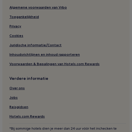
Hotels in de buurt van Englischer Garten
Algemene voorwaarden van Vrbo
Hotels in de buurt van Baumkirchner Straße Tramhalte
Toegankelijkheid
Hotels in Aschheim
Privacy
Hotels in de buurt van Messe München
Cookies
Hotels in de buurt van Station Gronsdorf
Juridische informatie/Contact
Hotels in de buurt van Schuhbecks teatro
Inhoudsrichtlijnen en inhoud rapporteren
Hotels in de buurt van Metrostation Rosenheimer Platz
Voorwaarden & Bepalingen van Hotels.com Rewards
Huisdiervriendelijke in München
Hotels met 5 sterren in München
Verdere informatie
Hotels met parkeerplaatsen in Beieren
Over ons
Hotels in de buurt van PEP-winkelcentrum
Jobs
Familie in Opper-Beieren
Reisgidsen
Hotels in Haidhausen-Nord
Hotels.com Rewards
Hotels in de buurt van Residenz-theater
*Bij sommige hotels dien je meer dan 24 uur vóór het inchecken te
Hotels in Obere Au