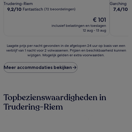
Trudering-Riem
Garching
9.2
7.4
9,2/10
7,4/10
Fantastisch
G
(72 beoordelingen)
van
van
De
€ 101
10,
10,
prijs
Fantastisch,
Goed,
inclusief belastingen en toeslagen
is
(72
(28
12 aug - 13 aug
€ 101
beoordelingen)
beoordeli
Laagste
Laagste prijs per nacht gevonden in de afgelopen 24 uur op basis van een
verblijf van 1 nacht voor 2 volwassenen. Prijzen en beschikbaarheid kunnen
prijs
wijzigen. Mogelijk gelden er extra voorwaarden.
per
nacht
gevonden
Meer accommodaties bekijken
in
de
afgelopen
24
uur
Topbezienswaardigheden in
op
basis
Trudering-Riem
van
een
verblijf
van
1