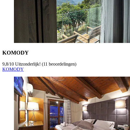
KOMODY
9,8
/
10
Uitzonderlijk! (11 beoordelingen)
KOMODY