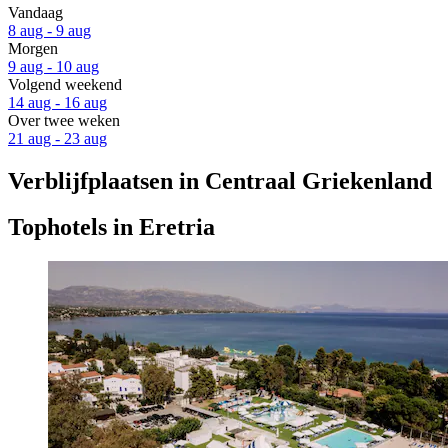
Vandaag
8 aug - 9 aug
Morgen
9 aug - 10 aug
Volgend weekend
14 aug - 16 aug
Over twee weken
21 aug - 23 aug
Verblijfplaatsen in Centraal Griekenland
Tophotels in Eretria