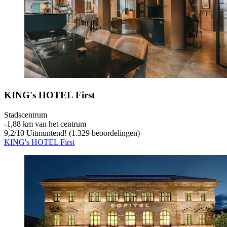
KING's HOTEL First
Stadscentrum
‐
1,88 km van het centrum
9,2
/
10
Uitmuntend! (1.329 beoordelingen)
KING's HOTEL First