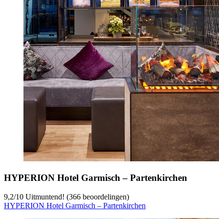
HYPERION Hotel Garmisch – Partenkirchen
9,2
/
10
Uitmuntend! (366 beoordelingen)
HYPERION Hotel Garmisch – Partenkirchen