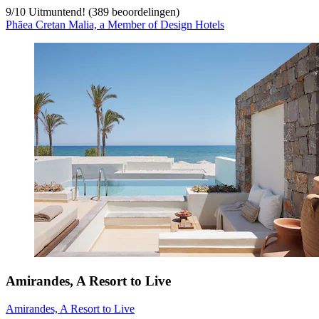
9
/
10
Uitmuntend! (389 beoordelingen)
Phāea Cretan Malia, a Member of Design Hotels
Amirandes, A Resort to Live
Amirandes, A Resort to Live