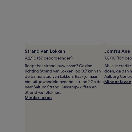
Strand van Lokken
Jomfru Ane
9.2/10 (57 beoordelingen)
7.8/10 (134 be
Roept het strand jouw naam? Ga dan
Als je je credi
richting Strand van Lokken, op 0,7 km van
doen, ga dan n
de binnenstad van Lokken. Raak je maar
Aalborg Centr
niet uitgewandeld over het strand? Ga dan
Minder lezen
naar Saltum Strand, Lønstrup-kliffen en
Strand van Blokhus.
Minder lezen