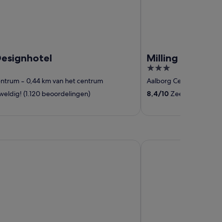
Designhotel
Milling Hotel G
3
out
entrum
‐
0,44 km van het centrum
Aalborg Centrum
‐
0,43
of
eldig! (1.120 beoordelingen)
8,4
/
10
Zeer goed! (1.27
5
erikshavn
Best Western Hotel H