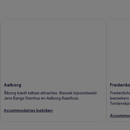
Aalborg
Frederiksh
Aalborg
Frederik
Ålborg biedt talloze attracties. Bezoek bijvoorbeeld
Frederiksha
Jens Bangs Stenhus en Aalborg Raadhuis.
bezoekers 
Tordenskjo
Accommodaties bekijken
Accommoda