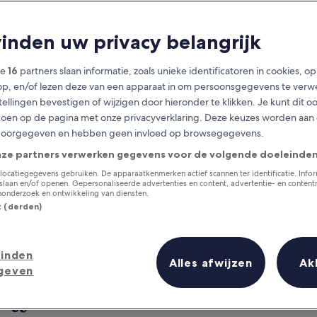
vinden uw privacy belangrijk
ze
16
partners slaan informatie, zoals unieke identificatoren in cookies, o
op, en/of lezen deze van een apparaat in om persoonsgegevens te verw
stellingen bevestigen of wijzigen door hieronder te klikken. Je kunt dit o
en op de pagina met onze privacyverklaring. Deze keuzes worden aan
doorgegeven en hebben geen invloed op browsegegevens.
nze partners verwerken gegevens voor de volgende doeleinden
Verzamel beloningen voor elke
nacht van je verblijf
locatiegegevens gebruiken. De apparaatkenmerken actief scannen ter identificatie. Info
laan en/of openen. Gepersonaliseerde advertenties en content, advertentie- en conten
onderzoek en ontwikkeling van diensten.
st (derden)
inden
Morgen
Dit weekend
Alles afwijzen
Ak
geven
7 aug - 8 aug
7 aug - 9 aug
rdjylland