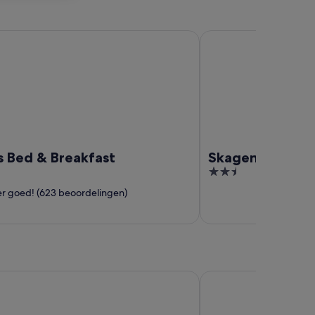
d & Breakfast
Skagen Motel
s Bed & Breakfast
Skagen Motel
2.5
out
r goed! (623 beoordelingen)
of
5
gnhotel
Milling Hotel Gestus