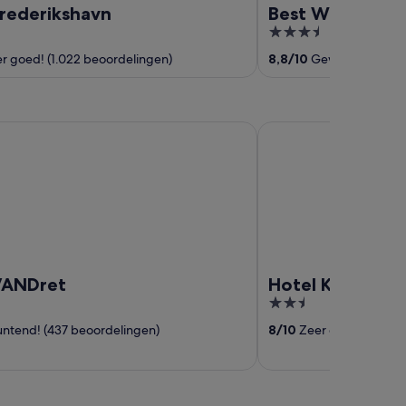
Frederikshavn
Best Western H
3.5
out
r goed! (1.022 beoordelingen)
8,8
/
10
Geweldig! (1.00
of
5
Dret
Hotel Klitbakken
VANDret
Hotel Klitbakke
2.5
out
ntend! (437 beoordelingen)
8
/
10
Zeer goed! (150 b
of
5