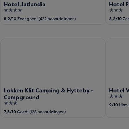
Hotel Jutlandia
Hotel 
4
3
out
out
8,2
/
10
Zeer goed! (422 beoordelingen)
8,2
/
10
Zee
of
of
5
5
Løkken Klit Camping & Hytteby - Campground
Hotel VAN
Løkken Klit Camping & Hytteby -
Hotel 
3
Campground
out
3
9
/
10
Uitmu
of
out
7,6
/
10
Goed! (126 beoordelingen)
5
of
5