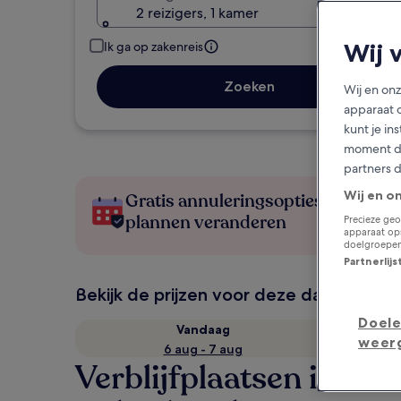
2 reizigers, 1 kamer
Wij 
Ik ga op zakenreis
Zoeken
Wij en on
apparaat 
kunt je in
moment do
partners 
Wij en o
Gratis annuleringsopties als je
plannen veranderen
Precieze geo
apparaat ops
doelgroepen
Partnerlij
Bekijk de prijzen voor deze datums
Doele
Vandaag
weer
6 aug - 7 aug
Verblijfplaatsen in No