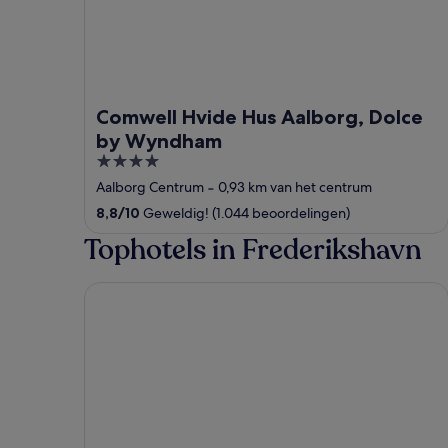
Comwell Hvide Hus Aalborg, Dolce
by Wyndham
4
out
Aalborg Centrum
‐
0,93 km van het centrum
of
8,8
/
10
Geweldig! (1.044 beoordelingen)
5
Tophotels in Frederikshavn
Quality Hotel The Reef