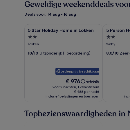
Geweldige weekenddeals voor 
Deals voor:
14 aug - 16 aug
Fotogalerie
5 Star Holiday Home in Lokken
Fotogaleri
5 Person Hol
5 Star Holiday Home in Lokken
5 Person H
voor
voor
Accommodatie
Accommod
5
5
met
met
Lokken
Sæby
Star
Person
2.0
2.0
Holiday
10/10
Uitzonderlijk (1 beoordeling)
Holiday
8.0/10
Zeer 
sterren
sterren
Home
Home
in
in
Ledenprijs beschikbaar
Lokken
Saeby
De
€ 976
De
€ 1.626
prijs
prijs
voor 2 nachten, 1 vakantiehuis
is
was
€ 488 per nacht
€ 976
inclusief belastingen en toeslagen
€ 1.626,
inc
zie
meer
Topbezienswaardigheden in 
informatie
over
het
standaardtarief.