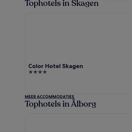
Tophotels in Skagen
Color Hotel Skagen
Color Hotel Skagen
4
out
of
5
MEER ACCOMMODATIES
Tophotels in Ålborg
Comwell Hvide Hus Aalborg, Dolce by Wyndham