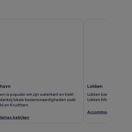
avn
Lokken
shavn
Lokken
vn is populair om zijn waterkant en trekt
Lokken biedt talloze att
dankzij lokale bezienswaardigheden zoals
Lokken Miniby en Actio
ld en Krudttarn.
Accommodaties bekij
ties bekijken