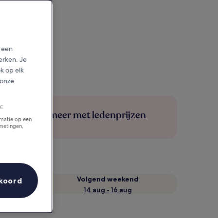
p een
erken. Je
ok op elk
 onze
:
Bespaar meer met ledenprijzen
rmatie op een
tmetingen,
Volgend weekend
koord
14 aug - 16 aug