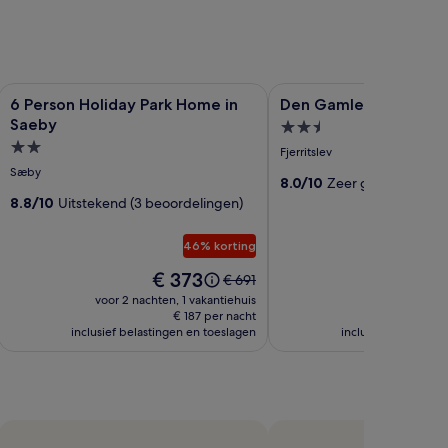
us
Fotogalerie
6 Person Holiday Park Home in Saeby
Fotogalerie
Den Gamle Smedje
6 Person Holiday Park Home in
Den Gamle Smedje
voor
voor
Saeby
Accommodatie
6
Den
Accommodatie
met
Fjerritslev
Person
Gamle
met
2.5
Sæby
Holiday
Smedje
8.0/10
Zeer goed (4 beoo
2.0
sterren
8.8/10
Uitstekend (3 beoordelingen)
Park
sterren
Home
46% korting
in
Saeby
De
De
€ 373
€ 
De
€ 691
prijs
prijs
prijs
voor 2 nachten, 1 vakantiehuis
voor 2 n
is
is
was
€ 187 per nacht
€
€ 373
€ 29
inclusief belastingen en toeslagen
€ 691,
inclusief belasting
zie
meer
tie
informatie
over
het
dtarief.
standaardtarief.