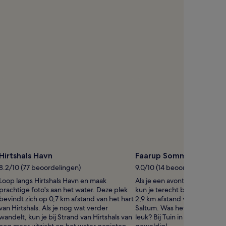
Hirtshals Havn
Faarup Sommerland
8.2/10 (77 beoordelingen)
9.0/10 (14 beoordelingen)
Loop langs Hirtshals Havn en maak
Als je een avontuurlijke dag 
prachtige foto's aan het water. Deze plek
kun je terecht bij Faarup So
bevindt zich op 0,7 km afstand van het hart
2,9 km afstand van het cent
van Hirtshals. Als je nog wat verder
Saltum. Was het bij Faarup 
wandelt, kun je bij Strand van Hirtshals van
leuk? Bij Tuin in Hune wordt 
nog meer uitzicht op het water genieten.
geweldig!