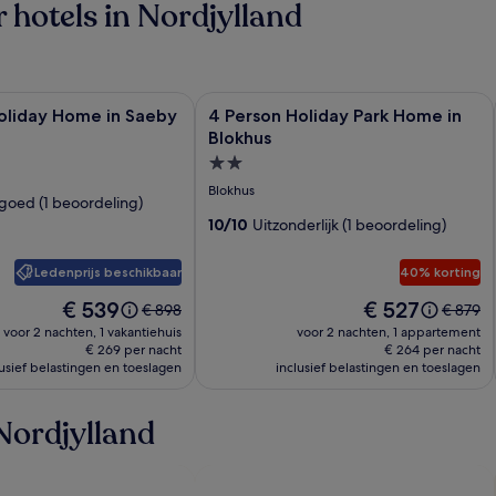
hotels in Nordjylland
e
iday Home in Saeby
Fotogalerie
4 Person Holiday Park Home in Blokh
oliday Home in Saeby
4 Person Holiday Park Home in
voor
Blokhus
atie
4
Accommodatie
Person
met
Blokhus
goed (1 beoordeling)
Holiday
2.0
10/10
Uitzonderlijk (1 beoordeling)
Park
sterren
Home
Ledenprijs beschikbaar
40% korting
in
Blokhus
De
De
€ 539
€ 527
De
De
€ 898
€ 879
prijs
prijs
prijs
prijs
voor 2 nachten, 1 vakantiehuis
voor 2 nachten, 1 appartement
is
is
was
was
€ 269 per nacht
€ 264 per nacht
€ 539
€ 527
lusief belastingen en toeslagen
€ 898,
inclusief belastingen en toeslagen
€ 879,
zie
zie
meer
meer
Nordjylland
informatie
informa
over
over
het
het
standaardtarief.
standaar