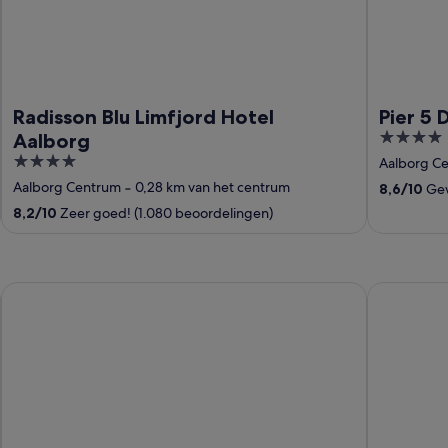
Radisson Blu Limfjord Hotel
Pier 5 
4
Aalborg
out
4
Aalborg C
of
out
Aalborg Centrum
‐
0,28 km van het centrum
8,6
/
10
Gew
5
of
8,2
/
10
Zeer goed! (1.080 beoordelingen)
5
Hotel Jutlandia
Hotel Fred