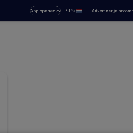
•
App openen
EUR
Adverteer je accom