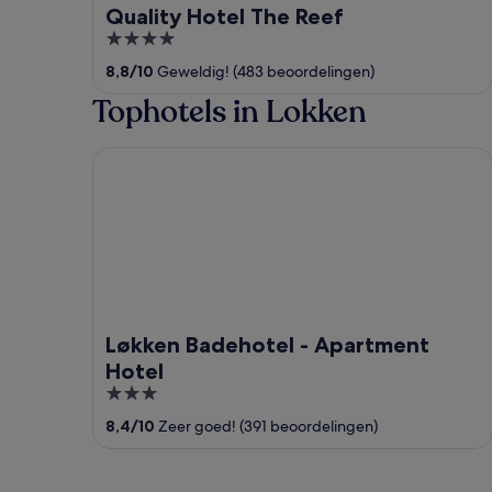
Quality Hotel The Reef
4
out
8,8
/
10
Geweldig! (483 beoordelingen)
of
Tophotels in Lokken
5
Løkken Badehotel - Apartment Hotel
Løkken Badehotel - Apartment
Hotel
3
out
8,4
/
10
Zeer goed! (391 beoordelingen)
of
5