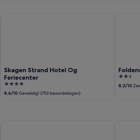
Skagen Strand Hotel Og Feriecenter
Foldens Be
Skagen Strand Hotel Og
Folden
2.5
Feriecenter
out
4
8,2
/
10
Zee
of
out
8,6
/
10
Geweldig! (753 beoordelingen)
5
of
5
Radisson Blu Limfjord Hotel Aalborg
Pier 5 Desi