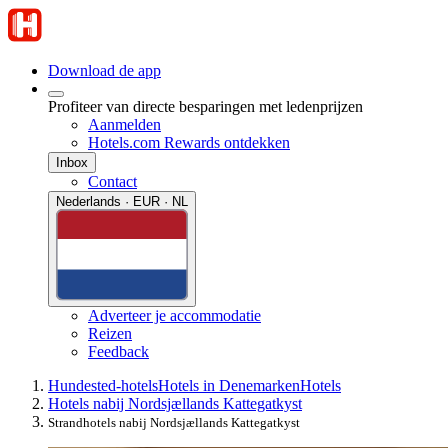
Download de app
Profiteer van directe besparingen met ledenprijzen
Aanmelden
Hotels.com Rewards ontdekken
Inbox
Contact
Nederlands · EUR · NL
Adverteer je accommodatie
Reizen
Feedback
Hundested-hotels
Hotels in Denemarken
Hotels
Hotels nabij Nordsjællands Kattegatkyst
Strandhotels nabij Nordsjællands Kattegatkyst