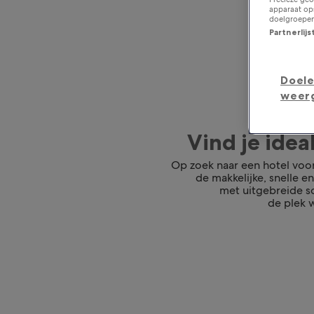
apparaat ops
doelgroepen
Partnerlij
Doele
weer
Vind je ide
Op zoek naar een hotel voo
de makkelijke, snelle e
met uitgebreide so
de plek w