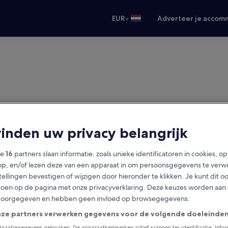
•
EUR
Adverteer je accom
vinden uw privacy belangrijk
ze
16
partners slaan informatie, zoals unieke identificatoren in cookies, o
op, en/of lezen deze van een apparaat in om persoonsgegevens te verw
stellingen bevestigen of wijzigen door hieronder te klikken. Je kunt dit o
en op de pagina met onze privacyverklaring. Deze keuzes worden aan
doorgegeven en hebben geen invloed op browsegegevens.
nze partners verwerken gegevens voor de volgende doeleinden
locatiegegevens gebruiken. De apparaatkenmerken actief scannen ter identificatie. Info