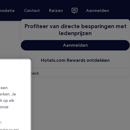
modatie
Contact
Reizen
Aanmelden
Profiteer van directe besparingen met
ledenprijzen
Aanmelden
Hotels.com Rewards ontdekken
Feedback
p een
erken. Je
ok op elk
 onze
:
rmatie op een