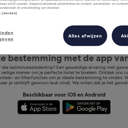
laan en/of openen. Gepersonaliseerde advertenties en content, advertentie- en conten
onderzoek en ontwikkeling van diensten.
st (derden)
inden
Alles afwijzen
Ak
geven
ale bestemming met de app va
r die lastminutestedentrip? Een geweldige ervaring met gewe
n veilige manier om je perfecte hotel te boeken. Ontdek ons 
rteer- en filterfuncties om je ideale bestemming te vinden. We
aar je verblijft gewoon leuk vindt. We willen dat je het gewel
Beschikbaar voor iOS en Android