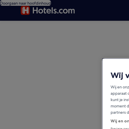
Doorgaan naar hoofdinhoud
editorial
Wij 
Wij en on
apparaat 
kunt je in
moment do
partners 
Wij en o
Precieze geo