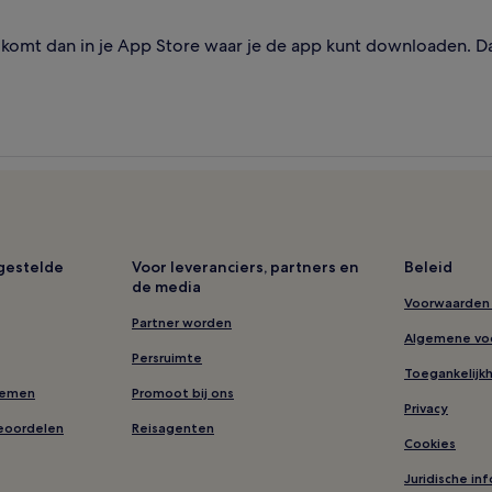
omt dan in je App Store waar je de app kunt downloaden. Dat 
lgestelde
Voor leveranciers, partners en
Beleid
de media
Voorwaarden 
Partner worden
Algemene vo
Persruimte
Toegankelijk
nemen
Promoot bij ons
Privacy
eoordelen
Reisagenten
Cookies
Juridische in