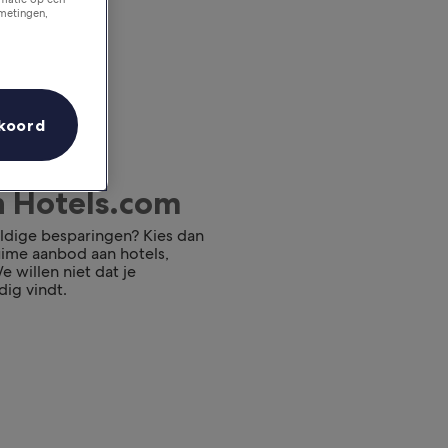
tmetingen,
koord
n Hotels.com
ldige besparingen? Kies dan
ruime aanbod aan hotels,
 willen niet dat je
dig vindt.