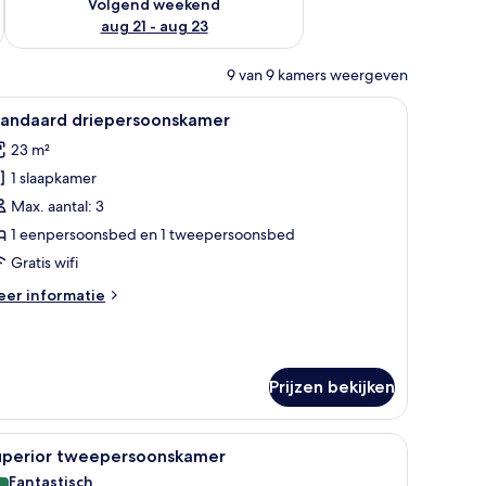
Volgend weekend
aug 21 - aug 23
9 van 9 kamers weergeven
bureau, een stoel en uitzicht op de omgeving.
le
Een hotelkamer met een groot bed, een bureau
6
tandaard driepersoonskamer
oto's
23 m²
oor
1 slaapkamer
tandaard
riepersoonskamer
Max. aantal: 3
aden
1 eenpersoonsbed en 1 tweepersoonsbed
Gratis wifi
eer
er informatie
tails
er
andaard
iepersoonskamer
Prijzen bekijken
bed, een zithoek, een televisie en uitzicht op de stad.
le
Een hotelkamer met een groot bed, een bureau
7
uperior tweepersoonskamer
oto's
Fantastisch