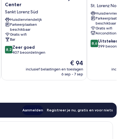
Hotel
HOTEL
Center
St. Lorenz Nord
Luebeck
Lübeck-
Sankt Lorenz Süd
Huisdiervriendelijk
City
Hbf
Parkeerplaatsen
Center
Huisdiervriendelijk
St.
beschikbaar
Parkeerplaatsen
Sankt
Lorenz
Gratis wifi
beschikbaar
Lorenz
Nord
Airconditioning
Gratis wifi
Süd
Bar
8.6
Uitstekend
8,6
van
399 beoordelingen
8.2
Zeer goed
8,2
10,
van
407 beoordelingen
Uitstekend,
10,
De
€ 94
399
Zeer
prijs
beoordelingen
goed,
inclusief belastingen en toeslagen
inclusief belast
is
6 sep - 7 sep
407
€ 94
beoordelingen
Aanmelden
Registreer je nu, gratis en voor niets