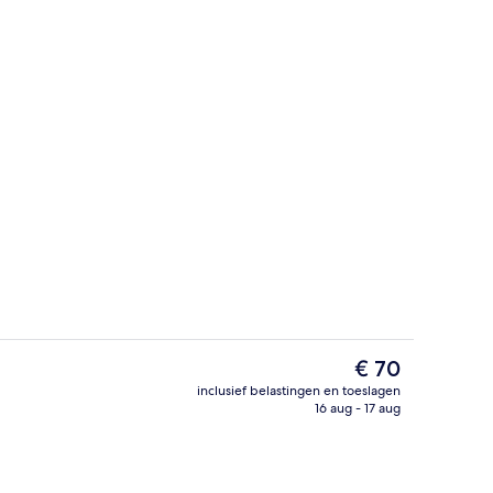
tse)
Superior tweepersoonskamer | Geluiddi
De
€ 70
huidige
inclusief belastingen en toeslagen
prijs
16 aug - 17 aug
Tweepersoonskamer, rolstoeltoegankeli
is
€ 70