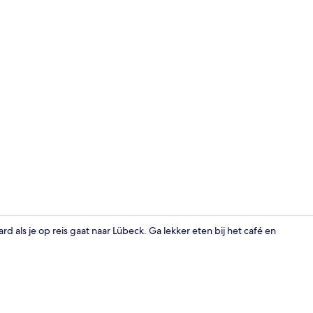
Bar (ter plaa
 als je op reis gaat naar Lübeck. Ga lekker eten bij het café en
Receptie