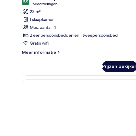
voor
8,8
8,8 van 10
(11
11 beoordelingen
Standaard
beoordelingen)
23 m²
vierpersoonskamer
1 slaapkamer
laden
Max. aantal: 4
2 eenpersoonsbedden en 1 tweepersoonsbed
Gratis wifi
Meer
Meer informatie
details
over
Prijzen bekijke
Standaard
vierpersoonskamer