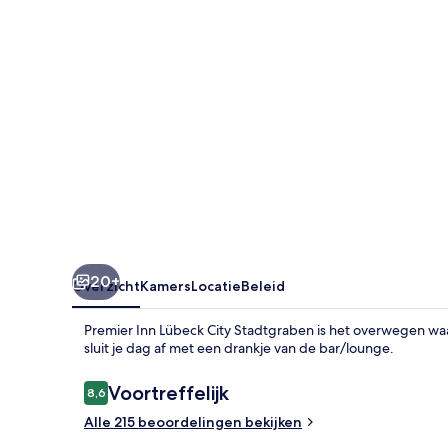
Stadtgraben
20+
Overzicht
Kamers
Locatie
Beleid
Premier Inn Lübeck City Stadtgraben is het overwegen waard
sluit je dag af met een drankje van de bar/lounge.
Beoordelingen
Voortreffelijk
8,6
8,6 op 10 –
Alle 215 beoordelingen bekijken