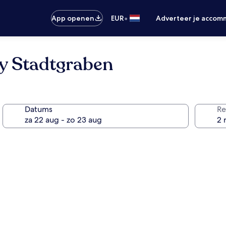
•
App openen
EUR
Adverteer je accom
ty Stadtgraben
Datums
Re