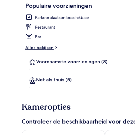
Populaire voorzieningen
Lobby
Parkeerplaatsen beschikbaar
Restaurant
Bar
Alles bekijken
Voornaamste voorzieningen
(8)
Net als thuis
(5)
Kameropties
Controleer de beschikbaarheid voor de
De beschikbaarheid controleren voor vanavond aug 
De beschikbaa