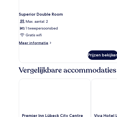
Superior Double Room
Max. aantal: 2
1 tweepersoonsbed
Gratis wifi
Meer
Meer informatie
details
over
Prijzen bekijke
Superior
Double
Room
Vergelijkbare accommodaties
Premier Inn Lübeck City Centre
Viva Hotel Lü
Premier
Viva
Premier Inn Lübeck City Centre
Viva Hotel 