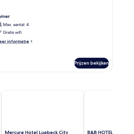
amer
Max. aantal: 4
Gratis wifi
eer
er informatie
tails
er
amer
Prijzen bekijken
Mercure Hotel Luebeck City Center
B&B HOTEL Lübeck-Hb
Mercure
B&B
Mercure Hotel Luebeck City
B&B HOTEL Lübeck-