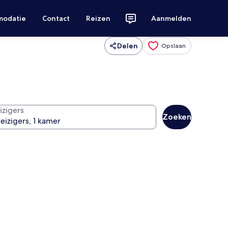
modatie
Contact
Reizen
Aanmelden
Delen
Opslaan
izigers
Zoeken