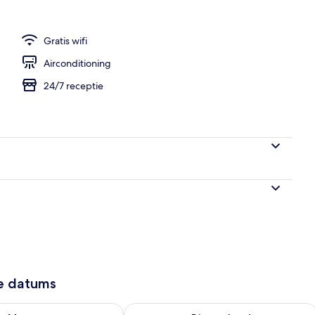
Gratis wifi
Airconditioning
24/7 receptie
ze datums
8 - aug 9
rheid controleren voor morgen aug 9 - aug 10
De beschikbaarheid controleren voor 