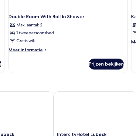
Double Room With Roll In Shower
K
Max. aantal: 2
1 tweepersoonsbed
Gratis wifi
M
Me
de
Meer
Meer informatie
ov
details
K
over
n
Prijzen bekijken
Double
Room
With
Roll
In
Shower
beck
IntercityHotel Lübeck
IntercityHotel
Lübeck
IntercityHotel Lübeck