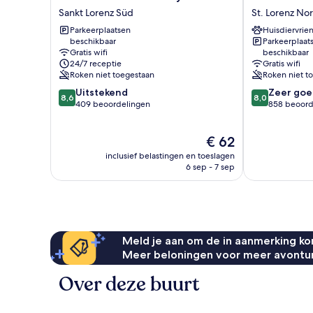
Inn
Hotel
Sankt Lorenz Süd
St. Lorenz No
Lübeck
Lübeck
Parkeerplaatsen
Huisdiervrien
City
St.
beschikbaar
Parkeerplaat
Centre
Lorenz
Gratis wifi
beschikbaar
Sankt
Nord
24/7 receptie
Gratis wifi
Lorenz
Roken niet toegestaan
Roken niet t
Süd
8.6
8.0
Uitstekend
Zeer goe
8,6
8,0
van
van
409 beoordelingen
858 beoord
10,
10,
Uitstekend,
Zeer
De
€ 62
409
goed,
prijs
beoordelingen
858
inclusief belastingen en toeslagen
is
beoordelinge
6 sep - 7 sep
€ 62
Meld je aan om de in aanmerking kom
Meer beloningen voor meer avontu
Over deze buurt