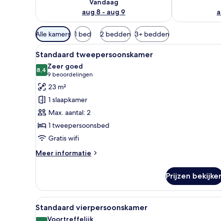
Vandaag
aug 8 - aug 9
a
Beschikbare
Alle kamers
1 bed
2 bedden
3+ bedden
filters
Alle
Een hotelkamer met een groot 
voor
6
Standaard tweepersoonskamer
foto's
kamers
Zeer goed
voor
8,4
8,4 van 10
(9
9 beoordelingen
Standaard
beoordelingen)
23 m²
tweepersoonskamer
1 slaapkamer
laden
Max. aantal: 2
1 tweepersoonsbed
Gratis wifi
Meer
Meer informatie
details
over
Prijzen bekijke
Standaard
tweepersoonskamer
Alle
Kamervoorziening
5
Standaard vierpersoonskamer
foto's
Voortreffelijk