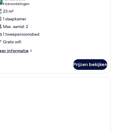
oor
0
9,0 van 10
(4
4 beoordelingen
uperior
beoordelingen)
23 m²
weepersoonskamer
1 slaapkamer
aden
Max. aantal: 2
1 tweepersoonsbed
Gratis wifi
eer
er informatie
tails
er
Prijzen bekijken
perior
eepersoonskamer