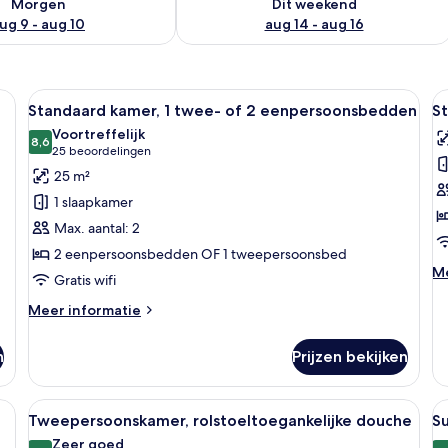
Morgen
Dit weekend
ug 9 - aug 10
aug 14 - aug 16
bed, een bureau, een stoel en uitzicht op het landschap.
Alle
Een hotelkamer met twee bedden, een 
Al
6
Standaard kamer, 1 twee- of 2 eenpersoonsbedden
S
foto's
f
Voortreffelijk
voor
8,6
v
8,6 van 10
(25
25 beoordelingen
Standaard
S
beoordelingen)
25 m²
kamer,
d
1 slaapkamer
1
l
Max. aantal: 2
twee-
2 eenpersoonsbedden OF 1 tweepersoonsbed
of
M
Me
Gratis wifi
2
de
eenpersoonsbedden
ov
Meer
Meer informatie
St
laden
details
dr
over
n
Prijzen bekijken
Standaard
kamer,
1
Alle
Een moderne hotelkamer met een groot 
Al
7
twee-
Tweepersoonskamer, rolstoeltoegankelijke douche
S
foto's
f
of
Zeer goed