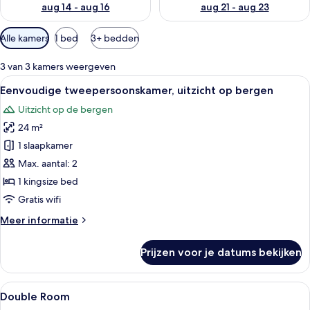
aug 14 - aug 16
aug 21 - aug 23
Beschikbare
Alle kamers
1 bed
3+ bedden
filters
voor
3 van 3 kamers weergeven
kamers
Alle
Een net opgemaakt bed met witte en gr
1
Eenvoudige tweepersoonskamer, uitzicht op bergen
foto's
Uitzicht op de bergen
voor
24 m²
Eenvoudige
tweepersoonskamer,
1 slaapkamer
uitzicht
Max. aantal: 2
op
1 kingsize bed
bergen
Gratis wifi
laden
Meer
Meer informatie
details
over
Prijzen voor je datums bekijken
Eenvoudige
tweepersoonskamer,
uitzicht
Alle
Een bureau, een laptopwerkplek, grati
9
op
Double Room
foto's
bergen