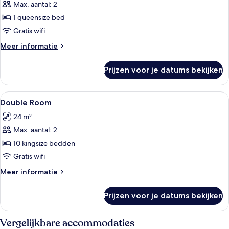
Max. aantal: 2
voor
1 queensize bed
Double
Room
Gratis wifi
laden
Meer
Meer informatie
details
over
Prijzen voor je datums bekijken
Double
Room
Alle
Een bureau, een laptopwerkplek, grati
8
Double Room
foto's
24 m²
voor
Max. aantal: 2
Double
Room
10 kingsize bedden
laden
Gratis wifi
Meer
Meer informatie
details
over
Prijzen voor je datums bekijken
Double
Room
Vergelijkbare accommodaties