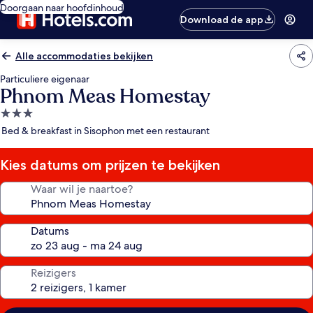
Doorgaan naar hoofdinhoud
Download de app
Alle accommodaties bekijken
Particuliere eigenaar
Phnom Meas Homestay
3.0-
sterrenaccommodatie
Bed & breakfast in Sisophon met een restaurant
Kies datums om prijzen te bekijken
Waar wil je naartoe?
Datums
Reizigers