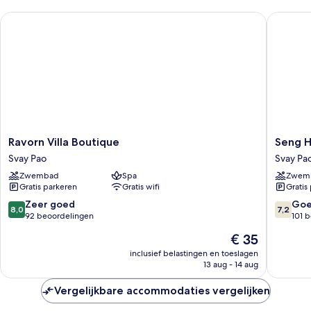
Ravorn Villa Boutique
Seng Ho
Ravorn
Seng
Ravorn Villa Boutique
Seng H
Villa
Hout
Svay Pao
Svay Pa
Boutique
Hotel
Zwembad
Spa
Zwem
Svay
Svay
Gratis parkeren
Gratis wifi
Gratis
Pao
Pao
8.0
7.2
Zeer goed
Go
8,0
7,2
van
van
92 beoordelingen
101 
10,
10,
De
€ 35
Zeer
Goed,
prijs
goed,
101
inclusief belastingen en toeslagen
is
13 aug - 14 aug
92
beoorde
€ 35
beoordelingen
Vergelijkbare accommodaties vergelijken