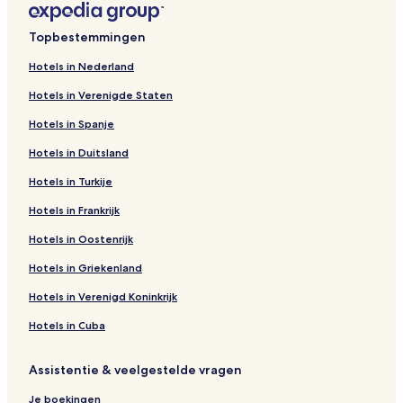
e
d
t
n
p
e
d
t
a
p
e
d
Topbestemmingen
g
a
p
e
i
g
a
p
Hotels in Nederland
n
i
g
a
Hotels in Verenigde Staten
a
n
i
g
H
a
n
i
Hotels in Spanje
a
H
a
n
k
a
O
a
Hotels in Duitsland
H
k
n
B
u
H
e
o
Hotels in Turkije
o
e
B
t
t
n
u
o
Hotels in Frankrijk
H
g
d
u
Hotels in Oostenrijk
o
H
g
m
t
o
e
H
Hotels in Griekenland
e
t
t
o
l
e
H
t
Hotels in Verenigd Koninkrijk
I
l
o
e
t
l
Hotels in Cuba
e
l
Assistentie & veelgestelde vragen
Je boekingen