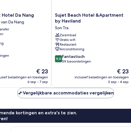
Sujet
 Hotel Da Nang
Sujet Beach Hotel &Apartment
Beach
by Haviland
 van Da Nang
Hotel
Son Tra
ansfer
&Apartment
en
by
Zwembad
Gratis wifi
Haviland
ing
Restaurant
Son
Airconditioning
Tra
lingen
9.0
Fantastisch
9,0
van
59 beoordelingen
10,
De
De
€ 23
€ 23
Fantastisch,
prijs
prijs
n
59
lusief belastingen en toeslagen
inclusief belastingen en toeslagen
is
is
6 sep - 7 sep
3 sep - 4 sep
beoordelingen
€ 23
€ 23
Vergelijkbare accommodaties vergelijken
ende kortingen en extra's te zien.
ren!