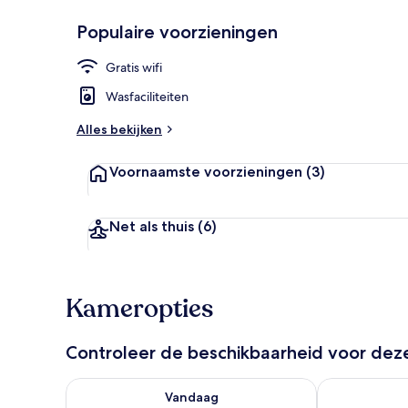
Populaire voorzieningen
Familie penth
Gratis wifi
Wasfaciliteiten
Alles bekijken
Voornaamste voorzieningen
(3)
Net als thuis
(6)
Kameropties
Controleer de beschikbaarheid voor de
De beschikbaarheid controleren voor vanavond aug 
De beschikbaa
Vandaag