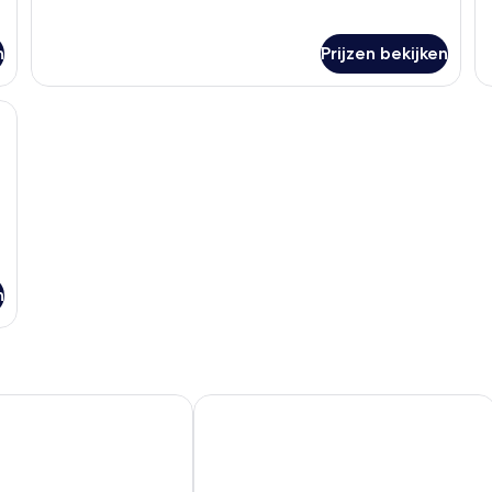
Room
B
Ap
n
Prijzen bekijken
uisterende gordijnen
n
otel Da Nang
Sujet Beach Hotel &Apartment by Ha