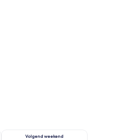
dit weekend aug 14 - aug 16
De beschikbaarheid controleren voor volgend weekend aug 2
Volgend weekend