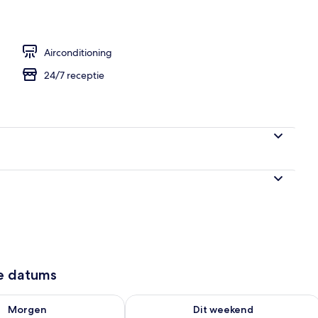
ouse, 2 slaapkamers, uitzicht op stad | Privékeuken | Een koelkast, eettafels
Airconditioning
24/7 receptie
ze datums
9 - aug 10
rheid controleren voor morgen aug 10 - aug 11
De beschikbaarheid controleren voor 
Morgen
Dit weekend