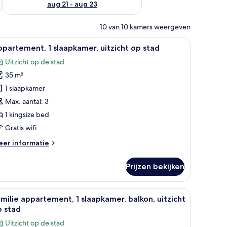
aug 21 - aug 23
10 van 10 kamers weergeven
, en een douchecabine met glazen wanden.
bed, een bureau met een laptop, een stoel en een klein tafeltje.
le
Een moderne hotelkamer met een groot bed, ee
8
partement, 1 slaapkamer, uitzicht op stad
oto's
Uitzicht op de stad
oor
35 m²
ppartement,
1 slaapkamer
laapkamer,
Max. aantal: 3
tzicht
1 kingsize bed
p
Gratis wifi
tad
eer
er informatie
aden
tails
er
Prijzen bekijken
partement,
aapkamer,
eur.
htkastje, spiegel en uitzicht op de hotellobby.
le
Een hotelkamer met twee bedden, een bureau
6
tzicht
milie appartement, 1 slaapkamer, balkon, uitzicht
oto's
p
p stad
ad
oor
Uitzicht op de stad