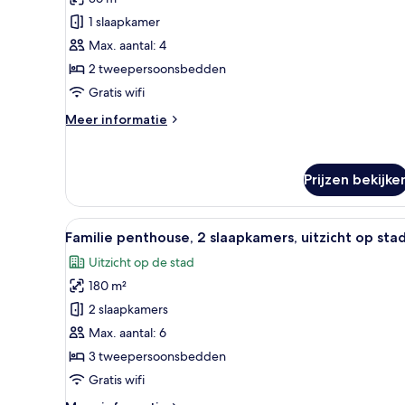
Familie
appartement,
1 slaapkamer
1
Max. aantal: 4
slaapkamer,
2 tweepersoonsbedden
uitzicht
Gratis wifi
op
Meer
Meer informatie
stad
details
laden
over
Familie
Prijzen bekijke
appartement,
1
slaapkamer,
Alle
Een moderne hotelkamer met ee
uitzicht
9
Familie penthouse, 2 slaapkamers, uitzicht op sta
foto's
op
Uitzicht op de stad
stad
voor
180 m²
Familie
penthouse,
2 slaapkamers
2
Max. aantal: 6
slaapkamers,
3 tweepersoonsbedden
uitzicht
Gratis wifi
op