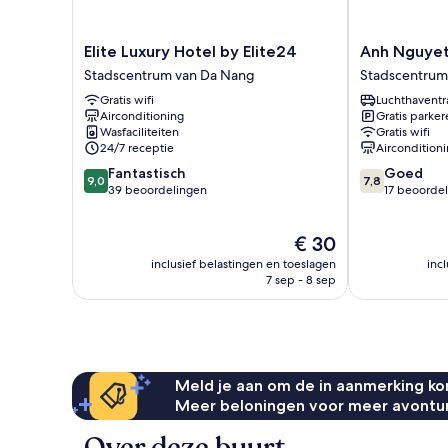
Elite
Anh
Elite Luxury Hotel by Elite24
Anh Nguyet
Luxury
Nguyet
Stadscentrum van Da Nang
Stadscentrum
Hotel
Hotel
Gratis wifi
Luchthaventr
by
Da
Airconditioning
Gratis parker
Elite24
Nang
Wasfaciliteiten
Gratis wifi
Stadscentrum
Stadscentrum
24/7 receptie
Aircondition
van
van
9.0
7.8
Fantastisch
Goed
Da
Da
9,0
7,8
van
van
39 beoordelingen
17 beoorde
Nang
Nang
10,
10,
Fantastisch,
Goed,
De
€ 30
39
17
prijs
beoordelingen
beoordelinge
inclusief belastingen en toeslagen
inc
is
7 sep - 8 sep
€ 30
Meld je aan om de in aanmerking kom
Meer beloningen voor meer avontu