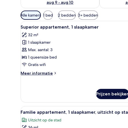
aug 9 - aug 10
a
Beschikbare
Alle kamers
1 bed
2 bedden
3+ bedden
filters
Alle
Een moderne hotelkamer met e
voor
7
Superior appartement, 1 slaapkamer
foto's
kamers
32 m²
voor
1 slaapkamer
Superior
appartement,
Max. aantal: 3
1
1 queensize bed
slaapkamer
Gratis wifi
laden
Meer
Meer informatie
details
over
Superior
appartement,
Prijzen bekijke
1
slaapkamer
Alle
Een hotelkamer met twee bedde
6
Familie appartement, 1 slaapkamer, uitzicht op st
foto's
Uitzicht op de stad
voor
36 m²