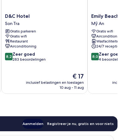
D&C
Emily
D&C Hotel
Emily Beach Hotel &
Hotel
Beach
Son Tra
Mỹ An
Son
Hotel
Gratis parkeren
Gratis wifi
Tra
&
Gratis wifi
Airconditioning
Apartment
Restaurant
Wasfaciliteiten
Mỹ
Airconditioning
24/7 receptie
An
8.2
8.0
Zeer goed
Zeer goed
8,2
8,0
van
van
283 beoordelingen
4 beoordelingen
10,
10,
Zeer
Zeer
De
€ 17
goed,
goed,
prijs
283
4
inclusief belastingen en toeslagen
inclusief belast
is
beoordelingen
beoordelingen
10 aug - 11 aug
€ 17
Aanmelden
Registreer je nu, gratis en voor niets