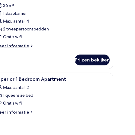
amilie
36 m²
ppartement,
1 slaapkamer
laapkamer,
Max. aantal: 4
alkon,
2 tweepersoonsbedden
tzicht
Gratis wifi
p
eer
er informatie
tad
tails
aden
er
Prijzen bekijken
milie
partement,
 en een houten standaard.
nde gordijnen
le
Een minibar, een bureau, verduisterende gor
7
aapkamer,
uperior 1 Bedroom Apartment
oto's
lkon,
Max. aantal: 2
tzicht
oor
p
1 queensize bed
uperior
ad
Gratis wifi
edroom
eer
er informatie
partment
tails
er
aden
perior