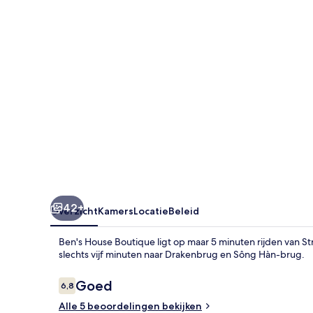
42+
Overzicht
Kamers
Locatie
Beleid
Ben's House Boutique ligt op maar 5 minuten rijden van St
slechts vijf minuten naar Drakenbrug en Sông Hàn-brug.
Beoordelingen
Goed
6,8
6,8 op 10 –
Alle 5 beoordelingen bekijken