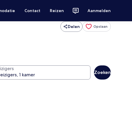
modatie
Contact
Reizen
Aanmelden
Delen
Opslaan
izigers
Zoeken