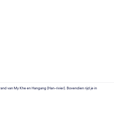
Superior app
rand van My Khe en Hangang (Han-rivier). Bovendien rijd je in
Een 40-inch 