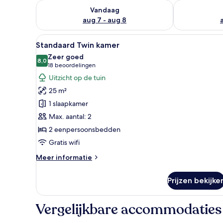
De beschikbaarheid controleren voor vanavond aug 
De beschikbaa
Vandaag
aug 7 - aug 8
Alle
Een hotelkamer met een groot 
3
Standaard Twin kamer
foto's
Zeer goed
voor
8,0
8,0 van 10
(18
18 beoordelingen
Standaard
beoordelingen)
Uitzicht op de tuin
Twin
25 m²
kamer
1 slaapkamer
laden
Max. aantal: 2
2 eenpersoonsbedden
Gratis wifi
Meer
Meer informatie
details
over
Prijzen bekijke
Standaard
Twin
kamer
Vergelijkbare accommodaties