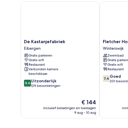
De Kastanjefabriek
Fletcher Hote
De
Fletcher
De Kastanjefabriek
Fletcher Ho
Kastanjefabriek
Hotel
Eibergen
Winterswijk
Eibergen
Frerikshof
Gratis parkeren
Zwembad
Winterswijk
Gratis wifi
Gratis parker
Restaurant
Gratis wifi
Verbonden kamers
Restaurant
beschikbaar
7.4
Goed
7,4
9.4
Uitzonderlijk
van
201 beoord
9,4
van
129 beoordelingen
10,
10,
Goed,
Uitzonderlijk,
201
129
De
€ 144
beoordelinge
beoordelingen
prijs
inclusief belastingen en toeslagen
inc
is
9 aug - 10 aug
€ 144