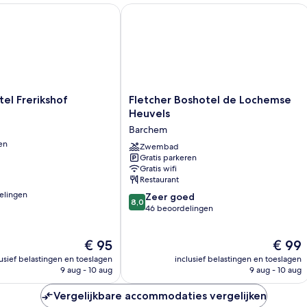
l Frerikshof
Fletcher Boshotel de Lochemse Heuv
Fletcher
tel Frerikshof
Fletcher Boshotel de Lochemse
Boshotel
Heuvels
de
Barchem
Lochemse
en
Heuvels
Zwembad
Gratis parkeren
Barchem
Gratis wifi
Restaurant
elingen
8.0
Zeer goed
8,0
van
46 beoordelingen
10,
Zeer
De
De
€ 95
€ 99
n
goed,
prijs
prijs
46
lusief belastingen en toeslagen
inclusief belastingen en toeslagen
is
is
beoordelingen
9 aug - 10 aug
9 aug - 10 aug
€ 95
€ 99
Vergelijkbare accommodaties vergelijken