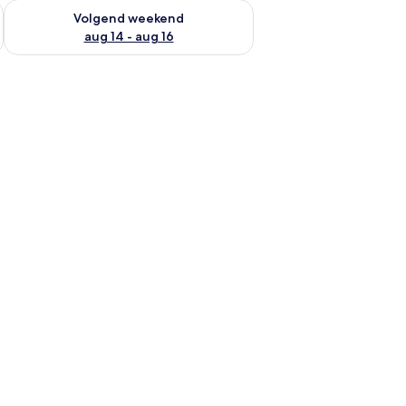
 dit weekend aug 7 - aug 9
De beschikbaarheid controleren voor volgend weekend aug 14
Volgend weekend
aug 14 - aug 16