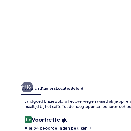
13+
Overzicht
Kamers
Locatie
Beleid
Landgoed Ehzerwold is het overwegen waard als je op reis 
maaltijd bij het café. Tot de hoogtepunten behoren ook een
Beoordelingen
Voortreffelijk
8,6
8,6 op 10 –
Alle 84 beoordelingen bekijken