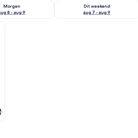
7 - aug 8
rheid controleren voor morgen aug 8 - aug 9
De beschikbaarheid controleren voor
Morgen
Dit weekend
aug 8 - aug 9
aug 7 - aug 9
bed, een bureau met twee stoelen, een lamp en een schilderij aan de muur.
n