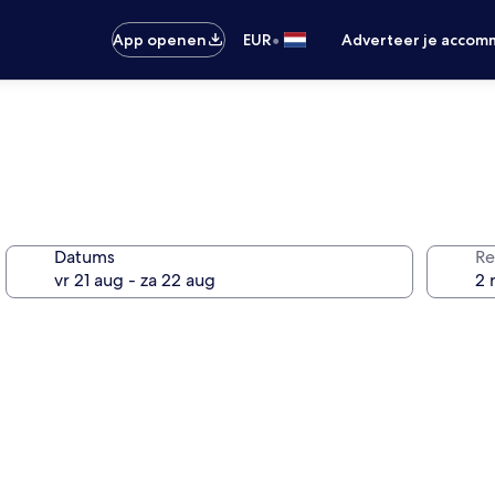
•
App openen
EUR
Adverteer je accom
Datums
Re