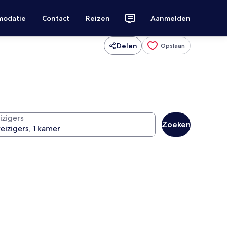
modatie
Contact
Reizen
Aanmelden
Delen
Opslaan
izigers
Zoeken