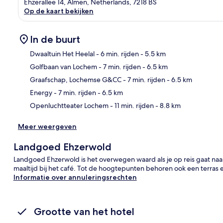
Ehzerallee 14, Almen, Netherlands, 7218 BS
Op de kaart bekijken
In de buurt
Dwaaltuin Het Heelal
- 6 min. rijden
- 5.5 km
Golfbaan van Lochem
- 7 min. rijden
- 6.5 km
Kaa
Graafschap, Lochemse G&CC
- 7 min. rijden
- 6.5 km
Energy
- 7 min. rijden
- 6.5 km
Openluchtteater Lochem
- 11 min. rijden
- 8.8 km
Meer weergeven
Landgoed Ehzerwold
Landgoed Ehzerwold is het overwegen waard als je op reis gaat naar
maaltijd bij het café. Tot de hoogtepunten behoren ook een terras e
Informatie over annuleringsrechten
Grootte van het hotel