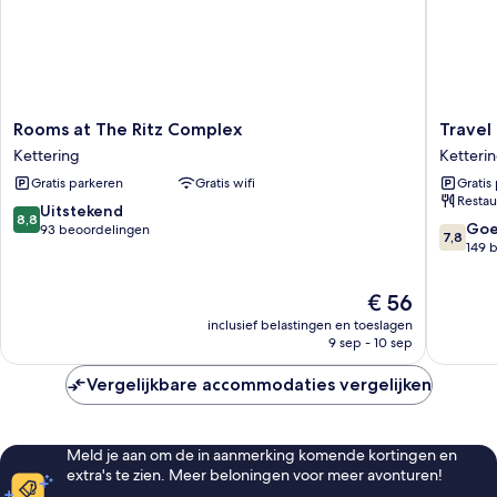
Rooms
Travel
Rooms at The Ritz Complex
Travel
at
Plaza
Kettering
Ketteri
The
Hotel
Gratis parkeren
Gratis wifi
Gratis
Ritz
Ketteri
Restau
Complex
8.8
Uitstekend
8,8
Kettering
7.8
Go
van
93 beoordelingen
7,8
van
149 
10,
10,
Uitstekend,
Goed,
93
De
€ 56
149
beoordelingen
prijs
inclusief belastingen en toeslagen
beoorde
is
9 sep - 10 sep
€ 56
Vergelijkbare accommodaties vergelijken
Meld je aan om de in aanmerking komende kortingen en
extra's te zien. Meer beloningen voor meer avonturen!