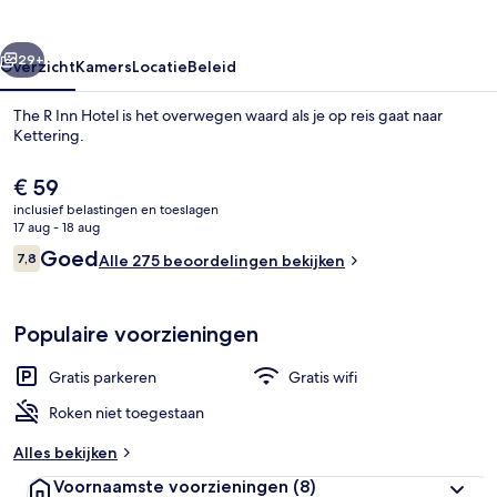
rige
Volgende
29+
Overzicht
Kamers
Locatie
Beleid
The R Inn Hotel is het overwegen waard als je op reis gaat naar
Kettering.
De
€ 59
huidige
inclusief belastingen en toeslagen
prijs
17 aug - 18 aug
is
Beoordelingen
Goed
7,8
Alle 275 beoordelingen bekijken
€ 59
7,8 op 10 –
Overig
Populaire voorzieningen
Gratis parkeren
Gratis wifi
Roken niet toegestaan
Alles bekijken
Voornaamste voorzieningen
(8)