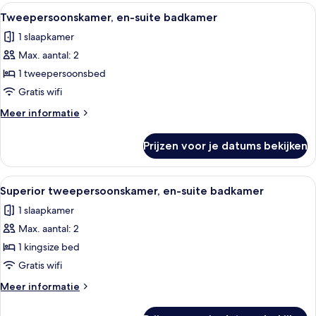
kamers
Alle
Een moderne badkamer met een wit wa
5
Tweepersoonskamer, en-suite badkamer
foto's
1 slaapkamer
voor
Max. aantal: 2
Tweepersoonskamer,
en-
1 tweepersoonsbed
suite
Gratis wifi
badkamer
Meer
Meer informatie
laden
details
over
Prijzen voor je datums bekijken
Tweepersoonskamer,
en-
suite
Alle
Een net opgemaakt bed met witte lak
5
badkamer
Superior tweepersoonskamer, en-suite badkamer
foto's
1 slaapkamer
voor
Max. aantal: 2
Superior
tweepersoonskamer,
1 kingsize bed
en-
Gratis wifi
suite
Meer
Meer informatie
badkamer
details
laden
over