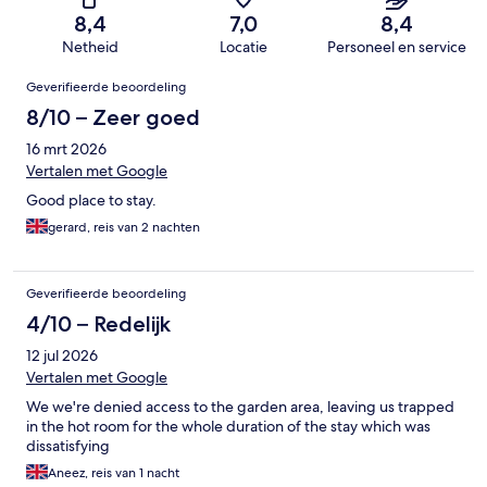
8,4
7,0
8,4
Netheid
Locatie
Personeel en service
Beoordelingen
Geverifieerde beoordeling
8/10 – Zeer goed
16 mrt 2026
Vertalen met Google
Good place to stay.
gerard, reis van 2 nachten
Geverifieerde beoordeling
4/10 – Redelijk
12 jul 2026
Vertalen met Google
We we're denied access to the garden area, leaving us trapped
in the hot room for the whole duration of the stay which was
dissatisfying
Aneez, reis van 1 nacht