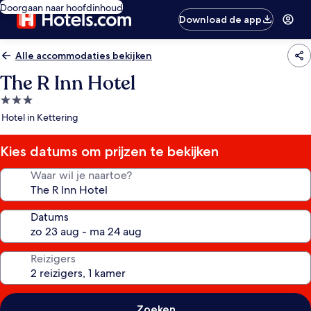
Doorgaan naar hoofdinhoud
Download de app
Alle accommodaties bekijken
The R Inn Hotel
3.0-
sterrenaccommodatie
Hotel in Kettering
Kies datums om prijzen te bekijken
Waar wil je naartoe?
Datums
Reizigers
Zoeken