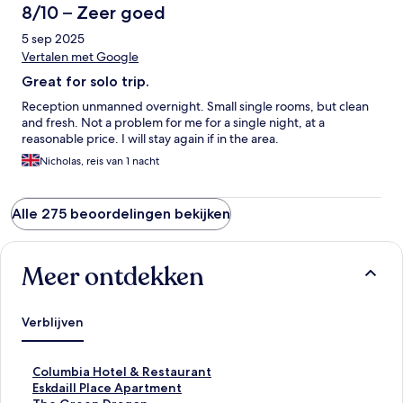
8/10 – Zeer goed
5 sep 2025
Vertalen met Google
Great for solo trip.
Reception unmanned overnight. Small single rooms, but clean
and fresh. Not a problem for me for a single night, at a
reasonable price. I will stay again if in the area.
Nicholas, reis van 1 nacht
Alle 275 beoordelingen bekijken
Meer ontdekken
Verblijven
L
Columbia Hotel & Restaurant
i
L
Eskdaill Place Apartment