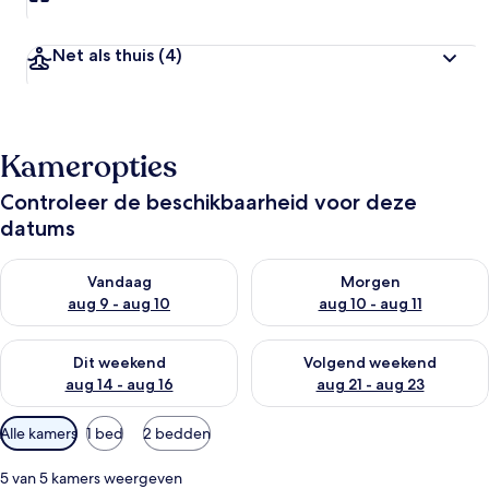
Net als thuis
(4)
Kameropties
Controleer de beschikbaarheid voor deze
datums
De beschikbaarheid controleren voor vanavond aug 9 - aug 1
De beschikbaarheid controler
Vandaag
Morgen
aug 9 - aug 10
aug 10 - aug 11
De beschikbaarheid controleren voor dit weekend aug 14 - au
De beschikbaarheid controler
Dit weekend
Volgend weekend
aug 14 - aug 16
aug 21 - aug 23
Beschikbare
Alle kamers
1 bed
2 bedden
filters
voor
5 van 5 kamers weergeven