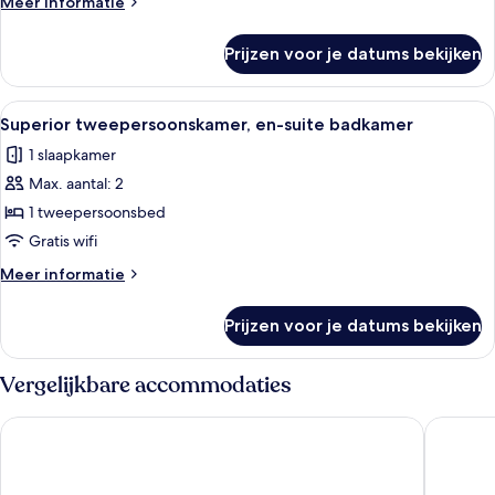
Meer
Meer informatie
badkamer
details
laden
over
Prijzen voor je datums bekijken
Twin
kamer,
en-
Alle
Een wit bureau met een koffiezetappar
8
suite
Superior tweepersoonskamer, en-suite badkamer
foto's
badkamer
1 slaapkamer
voor
Max. aantal: 2
Superior
tweepersoonskamer,
1 tweepersoonsbed
en-
Gratis wifi
suite
Meer
Meer informatie
badkamer
details
laden
over
Prijzen voor je datums bekijken
Superior
tweepersoonskamer,
en-
Vergelijkbare accommodaties
suite
badkamer
Rooms at The Ritz Complex
Travel Pl