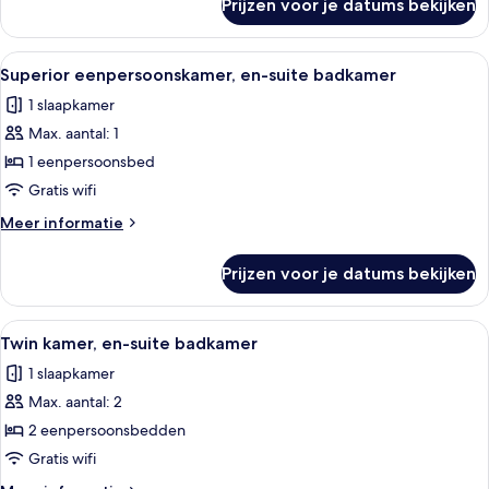
Prijzen voor je datums bekijken
Superior
tweepersoonskamer,
en-
Alle
Een kleine, keurig opgeruimde hotelk
5
suite
Superior eenpersoonskamer, en-suite badkamer
foto's
badkamer
1 slaapkamer
voor
Max. aantal: 1
Superior
eenpersoonskamer,
1 eenpersoonsbed
en-
Gratis wifi
suite
Meer
Meer informatie
badkamer
details
laden
over
Prijzen voor je datums bekijken
Superior
eenpersoonskamer,
en-
Alle
Een hotelkamer met twee bedden, een 
5
suite
Twin kamer, en-suite badkamer
foto's
badkamer
1 slaapkamer
voor
Max. aantal: 2
Twin
kamer,
2 eenpersoonsbedden
en-
Gratis wifi
suite