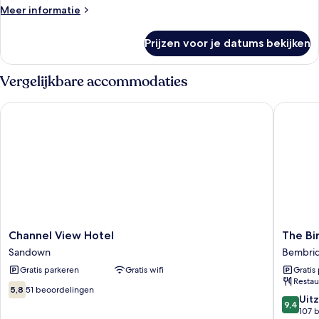
Kamer
Meer
Meer informatie
details
laden
over
Prijzen voor je datums bekijken
Kamer
Vergelijkbare accommodaties
Channel View Hotel
The Bird
Channel
The
Channel View Hotel
The Bi
View
Birdham
Sandown
Bembri
Hotel
Hotel
Gratis parkeren
Gratis wifi
Gratis
Sandown
&
Restau
Restaur
5.8
5,8
51 beoordelingen
Bembri
9.4
Uitz
van
9,4
van
107 
10,