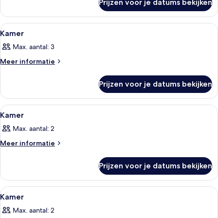
Prijzen voor je datums bekijken
Kamer
Alle
Kamer
4
Kamer
foto's
Max. aantal: 3
voor
Kamer
Meer
Meer informatie
details
laden
over
Prijzen voor je datums bekijken
Kamer
Alle
Kamer
3
Kamer
foto's
Max. aantal: 2
voor
Kamer
Meer
Meer informatie
details
laden
over
Prijzen voor je datums bekijken
Kamer
Alle
Kamer
3
Kamer
foto's
Max. aantal: 2
voor