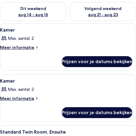
De beschikbaarheid controleren voor dit weekend aug 14 - au
De beschikbaarheid controler
Dit weekend
Volgend weekend
aug 14 - aug 16
aug 21 - aug 23
Alle
Kamer
4
Kamer
foto's
Max. aantal: 2
voor
Kamer
Meer
Meer informatie
details
laden
over
Prijzen voor je datums bekijken
Kamer
Alle
Kamer
3
Kamer
foto's
Max. aantal: 2
voor
Kamer
Meer
Meer informatie
details
laden
over
Prijzen voor je datums bekijken
Kamer
Alle
Kamer
1
Standard Twin Room, Ensuite
foto's