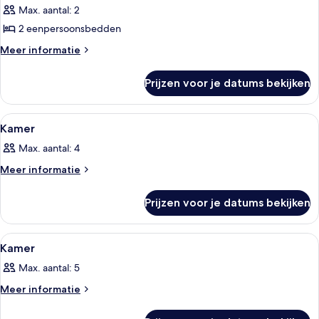
Max. aantal: 2
voor
2 eenpersoonsbedden
Standard
Twin
Meer
Meer informatie
details
Room,
over
Ensuite
Prijzen voor je datums bekijken
Standard
laden
Twin
Room,
Alle
Kamer
2
Ensuite
Kamer
foto's
Max. aantal: 4
voor
Kamer
Meer
Meer informatie
details
laden
over
Prijzen voor je datums bekijken
Kamer
Alle
Kamer
3
Kamer
foto's
Max. aantal: 5
voor
Kamer
Meer
Meer informatie
details
laden
over