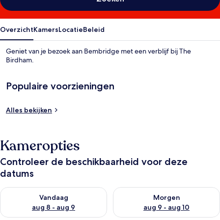
Overzicht
Kamers
Locatie
Beleid
Geniet van je bezoek aan Bembridge met een verblijf bij The
Birdham.
Populaire voorzieningen
Alles bekijken
Kameropties
Controleer de beschikbaarheid voor deze
datums
De beschikbaarheid controleren voor vanavond aug 8 - aug 9
De beschikbaarheid controler
Vandaag
Morgen
aug 8 - aug 9
aug 9 - aug 10