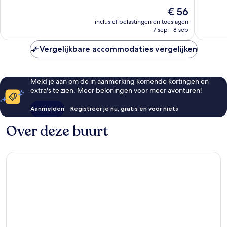
10,
51
De
€ 56
Uitzonder
beoordelingen
prijs
107
inclusief belastingen en toeslagen
is
7 sep - 8 sep
beoorde
€ 56
Vergelijkbare accommodaties vergelijken
Meld je aan om de in aanmerking komende kortingen en
extra's te zien. Meer beloningen voor meer avonturen!
Aanmelden
Registreer je nu, gratis en voor niets
Over deze buurt