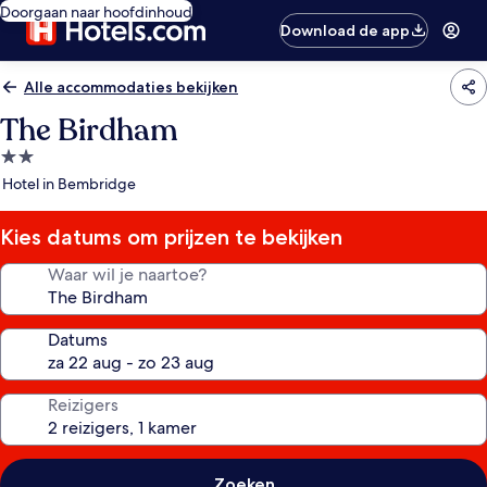
Doorgaan naar hoofdinhoud
Download de app
Alle accommodaties bekijken
The Birdham
2.0-
sterrenaccommodatie
Hotel in Bembridge
Kies datums om prijzen te bekijken
Waar wil je naartoe?
Datums
Reizigers
Zoeken