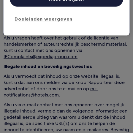
(Bedrijfsnummer staat Nevada: E0503382005-1).
Hoe we je zoekresultaten
rangschikken:
Sorteervolgorde
Doeleinden weergeven
Handelsmerken en copyrights
Als u vragen heeft over het gebruik of de licentie van
handelsmerken of auteursrechtelijk beschermd materiaal,
kunt u contact met ons opnemen via
IPComplaints@expediagroup.com
.
Illegale inhoud en beveiligingskwesties
Als u vermoedt dat inhoud op onze website illegaal is,
kunt u dat aan ons melden via de knop 'Rapporteer deze
advertentie' of door ons te e-mailen op
eu-
notifications@hotels.com
.
Als u via e-mail contact met ons opneemt over mogelijk
illegale inhoud, vermeld dan de volgende informatie: een
gedetailleerde uitleg van waarom u denkt dat de inhoud
illegaal is, de specifieke URL('s) om ons te helpen de
inhoud te identificeren, uw naam en e-mailadres. Bevestig