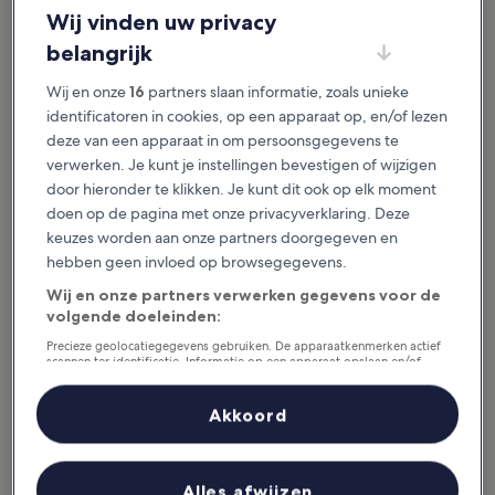
Wij vinden uw privacy
Dallas,
belangrijk
Texas 75240,
Wij en onze
16
partners slaan informatie, zoals unieke
USA
identificatoren in cookies, op een apparaat op, en/of lezen
Telefoonnummer VS: +1 (206) 481 4252
deze van een apparaat in om persoonsgegevens te
verwerken. Je kunt je instellingen bevestigen of wijzigen
Als u een Reisservice boekt (zoals gedefinieerd in
door hieronder te klikken. Je kunt dit ook op elk moment
de
Servicevoorwaarden
) via de website, gaat u een
doen op de pagina met onze privacyverklaring. Deze
contract aan met de relevante Reisaanbieder (zoals
keuzes worden aan onze partners doorgegeven en
gedefinieerd in de
Servicevoorwaarden
) die de
hebben geen invloed op browsegegevens.
betreffende Reisservice beschikbaar stelt. Dit kan
bijvoorbeeld Expedia Travel (zoals hieronder
Wij en onze partners verwerken gegevens voor de
gedefinieerd)zijn of een accommodatie-aanbieder.
volgende doeleinden:
Precieze geolocatiegegevens gebruiken. De apparaatkenmerken actief
Als u een contract aangaat met Expedia Travel (zoals
scannen ter identificatie. Informatie op een apparaat opslaan en/of
hieronder gedefinieerd)of een accommodatie-aanbieder,
openen. Gepersonaliseerde advertenties en content, advertentie- en
contentmetingen, doelgroepenonderzoek en ontwikkeling van
vindt u de bedrijfsdetails van de Reisaanbieder op de
diensten.
Akkoord
pagina waar u uw boeking voltooit.
Partnerlijst (derden)
Expedia Travel
wil zeggen Travelscape LLC, op het adres:
5000 W. Kearney Street, Springfield, MO 65803 USA
Alles afwijzen