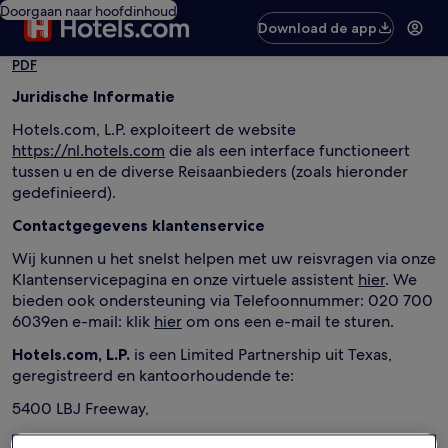
Doorgaan naar hoofdinhoud
Download de app
PDF
Juridische Informatie
Hotels.com, L.P. exploiteert de website
https://nl.hotels.com
die als een interface functioneert
tussen u en de diverse Reisaanbieders (zoals hieronder
gedefinieerd).
Contactgegevens klantenservice
Wij kunnen u het snelst helpen met uw reisvragen via onze
Klantenservicepagina en onze virtuele assistent
hier
. We
bieden ook ondersteuning via Telefoonnummer: 020 700
6039en e-mail: klik
hier
om ons een e-mail te sturen.
Hotels.com, L.P.
is een Limited Partnership uit Texas,
geregistreerd en kantoorhoudende te:
5400 LBJ Freeway,
Suite 500,