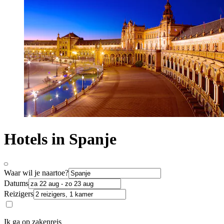
Hotels in Spanje
Waar wil je naartoe?
Datums
Reizigers
Ik ga op zakenreis