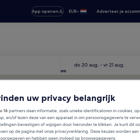
•
App openen
EUR
Adverteer je accom
Je volgende reis begint hier
Datums
do 20 aug. - vr 21 aug.
vinden uw privacy belangrijk
ze
16
partners slaan informatie, zoals unieke identificatoren in cookies, o
op, en/of lezen deze van een apparaat in om persoonsgegevens te verw
stellingen bevestigen of wijzigen door hieronder te klikken. Je kunt dit o
en op de pagina met onze privacyverklaring. Deze keuzes worden aan
doorgegeven en hebben geen invloed op browsegegevens.