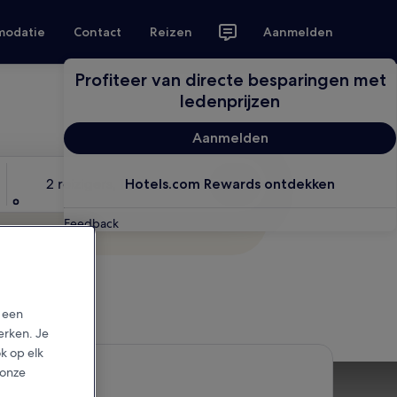
modatie
Contact
Reizen
Aanmelden
Profiteer van directe besparingen met
ledenprijzen
Aanmelden
Reizigers
2 reizigers, 1 kamer
Hotels.com Rewards ontdekken
Zoeken
Feedback
p een
erken. Je
ok op elk
 onze