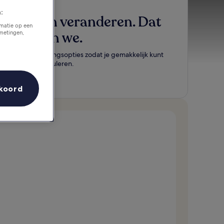
:
Plannen veranderen. Dat
rmatie op een
snappen we.
tmetingen,
Flexibele boekingsopties zodat je gemakkelijk kunt
wijzigen of annuleren.
Nu zoeken
koord