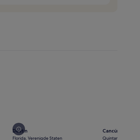
Destin
Cancún
Destin
Cancún
Florida, Verenigde Staten
Quintana Roo, Mex