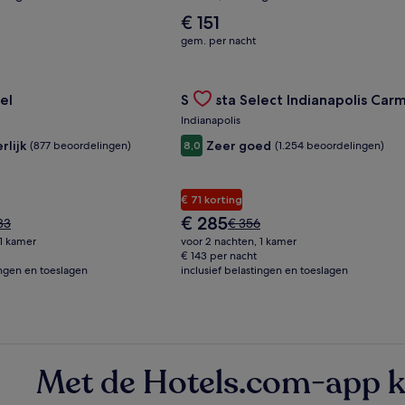
De
€ 151
gemiddelde
gem. per nacht
prijs
per
ference Center
n voor Fidelity Hotel
nacht
Gallery
Deal bekijken voor Sonesta Select
el
Sonesta Select Indianapolis Car
is
Carousel
€ 151
Indianapolis
rlijk
Zeer goed
(877 beoordelingen)
8,0
(1.254 beoordelingen)
€ 71 korting
De
€ 285
De
83
€ 356
prijs
prijs
 1 kamer
voor 2 nachten, 1 kamer
is
was
€ 143 per nacht
€ 285
ingen en toeslagen
83,
inclusief belastingen en toeslagen
€ 356,
zie
meer
matie
informatie
over
het
aardtarief.
standaardtarief.
Met de Hotels.com-app k