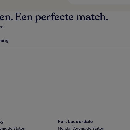
ven. Een perfecte match.
nd
ning
y
Fort Lauderdale
ty
Fort Lauderdale
enigde Staten
Florida, Verenigde Staten