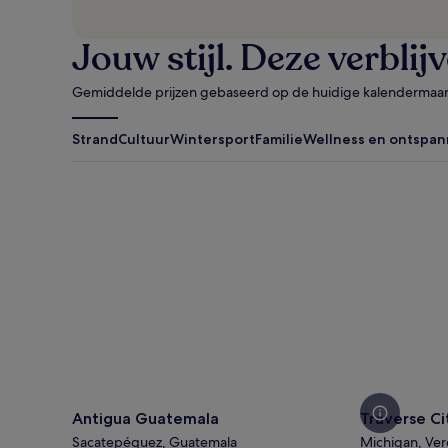
Jouw stijl. Deze verblij
Gemiddelde prijzen gebaseerd op de huidige kalendermaa
Strand
Cultuur
Wintersport
Familie
Wellness en ontspan
Antigua Guatemala
Traverse Cit
Antigua Guatemala
Traverse Ci
Sacatepéquez, Guatemala
Michigan, Ver