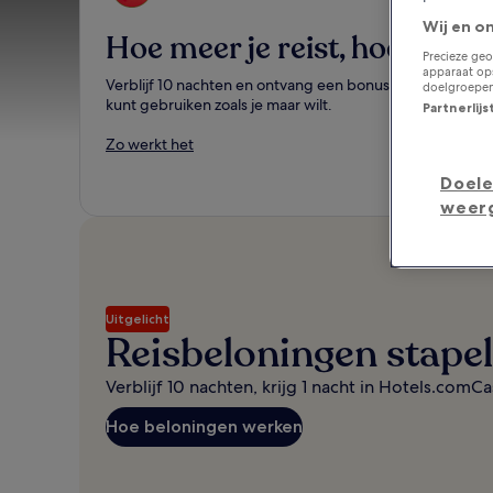
Wij en o
Hoe meer je reist, hoe beter
Precieze geo
apparaat ops
Verblijf 10 nachten en ontvang een bonusnacht die je
doelgroepen
kunt gebruiken zoals je maar wilt.
Partnerlij
Zo werkt het
Doele
weer
Uitgelicht
Reisbeloningen stapel
Verblijf 10 nachten, krijg 1 nacht in Hotels.comCa
Hoe beloningen werken