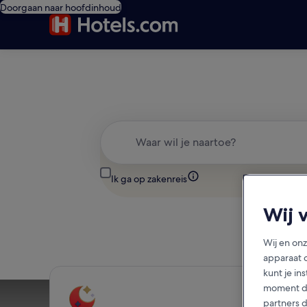
Doorgaan naar hoofdinhoud
Waar wil je naartoe?
Ik ga op zakenreis
Wij 
Wij en on
apparaat 
kunt je in
moment do
partners 