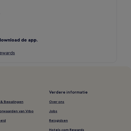
.
download de app.
Rewards
Verdere informatie
& Bepalingen
Over ons
orwaarden van Vrbo
Jobs
heid
Reisgidsen
Hotels.com Rewards