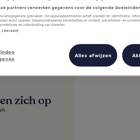
nze partners verwerken gegevens voor de volgende doeleinden
Verblijven die je verwennen
locatiegegevens gebruiken. De apparaatkenmerken actief scannen ter identificatie. Info
laan en/of openen. Gepersonaliseerde advertenties en content, advertentie- en conten
Populaire VIP Access-verblijven scoren hoog en
onderzoek en ontwikkeling van diensten.
bieden extra's voor topleden.
st (derden)
Verken accommodaties
inden
Alles afwijzen
Ak
geven
en zich op
sh.