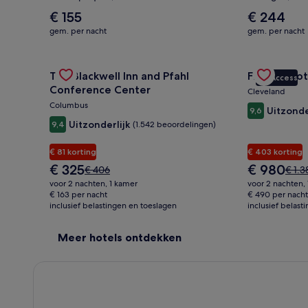
De
De
€ 155
€ 244
gemiddelde
gemiddelde
gem. per nacht
gem. per nacht
prijs
prijs
per
per
nacht
Gallery
Deal bekijken voor The Blackwell Inn and Pfahl Con
nacht
Gallery
Deal bekijke
The Blackwell Inn and Pfahl
Fidelity Hot
is
is
VIP Access
Carousel
Carousel
€ 155
€ 244
Conference Center
Cleveland
Columbus
Uitzonde
9,6
Uitzonderlijk
9,4
(1.542 beoordelingen)
€ 81 korting
€ 403 korting
De
De
€ 325
€ 980
De
De
€ 406
€ 1.3
prijs
prijs
prijs
prijs
voor 2 nachten, 1 kamer
voor 2 nachten,
is
is
was
was
€ 163 per nacht
€ 490 per nacht
€ 325
€ 980
inclusief belastingen en toeslagen
€ 406,
inclusief belast
€ 1.3
zie
zie
meer
meer
Meer hotels ontdekken
informatie
infor
over
over
het
het
standaardtarief.
stand