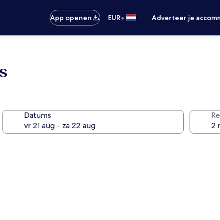
•
App openen
EUR
Adverteer je accom
s
Datums
Re