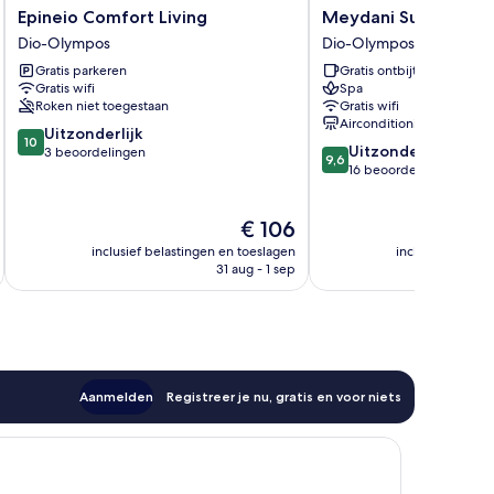
Epineio
Meydani
Epineio Comfort Living
Meydani Suites
Comfort
Suites
Dio-Olympos
Dio-Olympos
Living
Dio-
Gratis parkeren
Gratis ontbijt
Dio-
Olympos
Gratis wifi
Spa
Olympos
Roken niet toegestaan
Gratis wifi
Airconditioning
10.0
Uitzonderlijk
10
9.6
Uitzonderlijk
van
3 beoordelingen
9,6
van
16 beoordelingen
10,
10,
Uitzonderlijk,
Uitzonderlijk,
3
De
€ 106
16
beoordelingen
prijs
beoordelingen
inclusief belastingen en toeslagen
inclusief belast
is
31 aug - 1 sep
€ 106
Aanmelden
Registreer je nu, gratis en voor niets