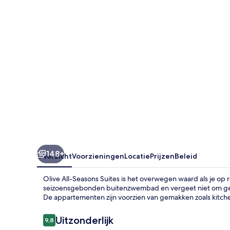
148+
Overzicht
Voorzieningen
Locatie
Prijzen
Beleid
Olive All-Seasons Suites is het overwegen waard als je op
seizoensgebonden buitenzwembad en vergeet niet om gebru
De appartementen zijn voorzien van gemakken zoals kitchen
Beoordelingen
Uitzonderlijk
9,8
9,8 op 10 –