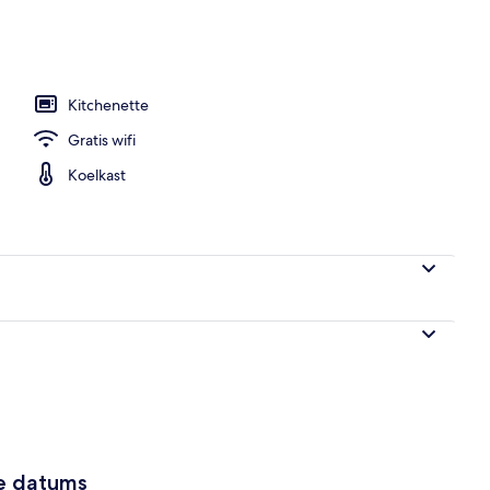
ivézwembad, uitzicht op zee | Geluiddichte muren, een strijkplank/strijkijzer, g
Kitchenette
Gratis wifi
Koelkast
ze datums