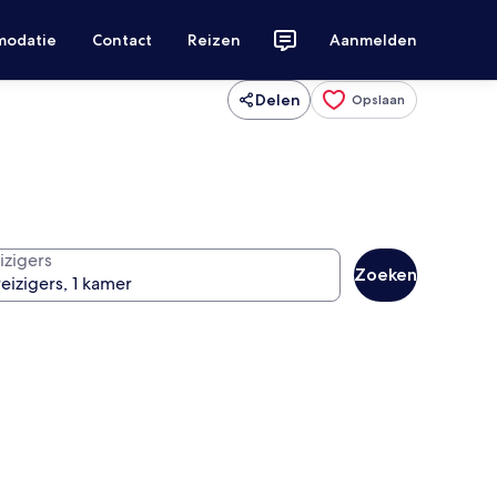
modatie
Contact
Reizen
Aanmelden
Delen
Opslaan
izigers
Zoeken