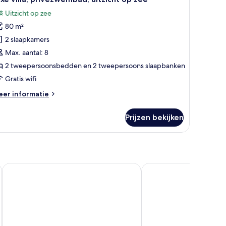
oto's
rgen
Uitzicht op zee
oor
80 m²
uxe
lla,
2 slaapkamers
rivézwembad,
Max. aantal: 8
tzicht
2 tweepersoonsbedden en 2 tweepersoons slaapbanken
p
Gratis wifi
ee
eer
er informatie
aden
tails
er
Prijzen bekijken
xe
la,
ivézwembad,
tzicht
p
ee
Epineio Comfort Living
Meydani Suites