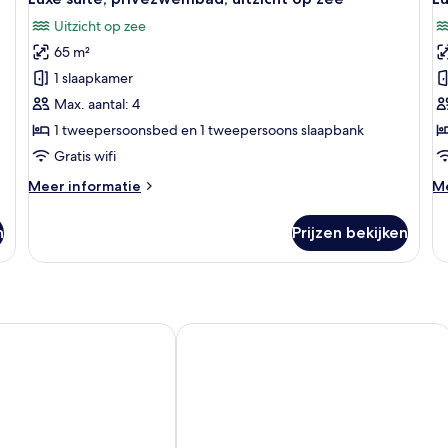
foto's
f
bergen
be
Uitzicht op zee
voor
v
65 m²
Luxe
L
suite,
vi
1 slaapkamer
privézwembad,
p
Max. aantal: 4
uitzicht
ui
1 tweepersoonsbed en 1 tweepersoons slaapbank
op
o
Gratis wifi
zee
z
Meer
M
Meer informatie
Me
laden
l
details
de
over
ov
n
Prijzen bekijken
Luxe
Lu
suite,
vil
privézwembad,
pr
uitzicht
ui
op
o
zee
z
mon, Luxury Hotel & Spa
To Palio Litohoro