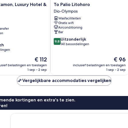
To
tamon, Luxury Hotel &
To Palio Litohoro
Palio
Dio-Olympos
Litohoro
Wasfaciliteiten
Dio-
Gratis wifi
Olympos
Airconditioning
ansfer
Bar
en
9.8
Uitzonderlijk
9,8
van
141 beoordelingen
ch
10,
lingen
Uitzonderlijk,
De
De
€ 112
€ 96
141
prijs
prijs
beoordelingen
lusief belastingen en toeslagen
inclusief belastingen en toeslagen
is
is
1 sep - 2 sep
1 sep - 2 sep
n
€ 112
€ 96
Vergelijkbare accommodaties vergelijken
ende kortingen en extra's te zien.
ren!