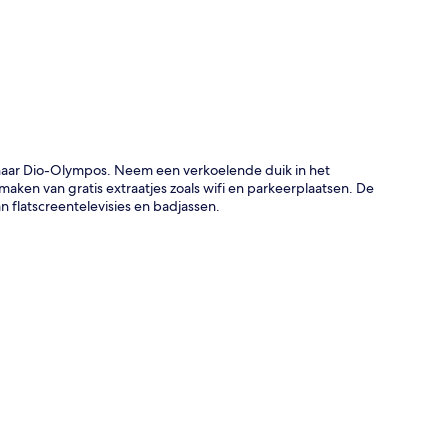
rt
t naar Dio-Olympos. Neem een verkoelende duik in het
en van gratis extraatjes zoals wifi en parkeerplaatsen. De
 flatscreentelevisies en badjassen.