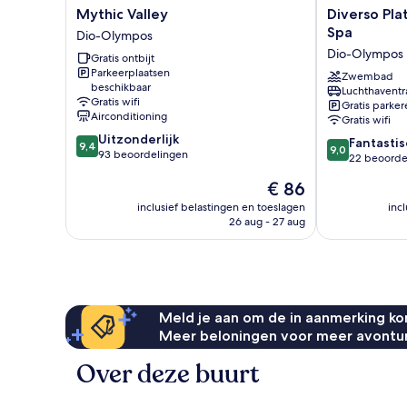
Mythic
Diverso
Mythic Valley
Diverso Pla
Valley
Platamon,
Spa
Dio-Olympos
Dio-
Luxury
Dio-Olympos
Gratis ontbijt
Olympos
Hotel
Parkeerplaatsen
&
Zwembad
beschikbaar
Luchthaventr
Spa
Gratis wifi
Gratis parker
Dio-
Airconditioning
Gratis wifi
Olympos
9.4
Uitzonderlijk
9.0
Fantastis
9,4
9,0
van
93 beoordelingen
van
22 beoorde
10,
10,
De
€ 86
Uitzonderlijk,
Fantastisch,
prijs
93
22
inclusief belastingen en toeslagen
inc
is
beoordelingen
26 aug - 27 aug
beoordelinge
€ 86
Meld je aan om de in aanmerking kom
Meer beloningen voor meer avontu
Over deze buurt