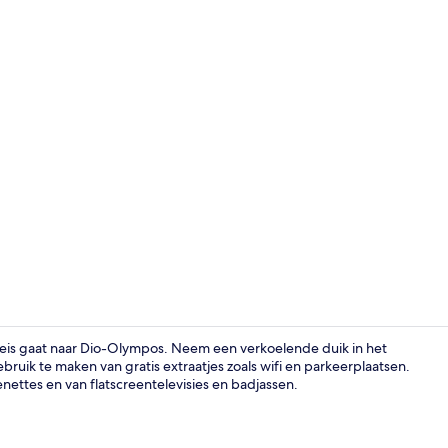
Superior suit
 reis gaat naar Dio-Olympos. Neem een verkoelende duik in het
ik te maken van gratis extraatjes zoals wifi en parkeerplaatsen.
ettes en van flatscreentelevisies en badjassen.
Exterieur