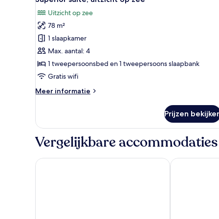
foto's
Uitzicht op zee
voor
78 m²
Superior
suite,
1 slaapkamer
uitzicht
Max. aantal: 4
op
1 tweepersoonsbed en 1 tweepersoons slaapbank
zee
Gratis wifi
laden
Meer
Meer informatie
details
over
Prijzen bekijke
Superior
suite,
uitzicht
Vergelijkbare accommodaties
op
zee
Mythic Valley
Diverso Plata