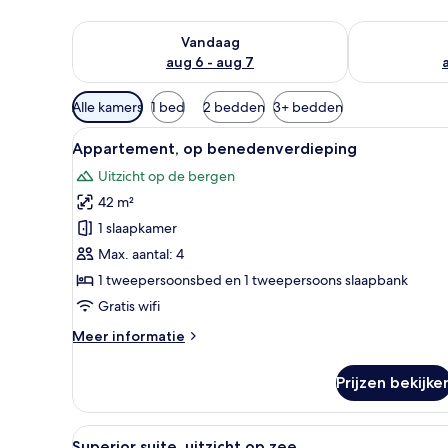
De beschikbaarheid controleren voor vanavond aug 
De beschikbaa
Vandaag
aug 6 - aug 7
Beschikbare
Alle kamers
1 bed
2 bedden
3+ bedden
filters
Alle
Een moderne hotelkamer met ee
voor
20
Appartement, op benedenverdieping
foto's
kamers
Uitzicht op de bergen
voor
42 m²
Appartement,
op
1 slaapkamer
benedenverdieping
Max. aantal: 4
laden
1 tweepersoonsbed en 1 tweepersoons slaapbank
Gratis wifi
Meer
Meer informatie
details
over
Prijzen bekijke
Appartement,
op
benedenverdieping
Alle
Een moderne hotelkamer met b
17
Superior suite, uitzicht op zee