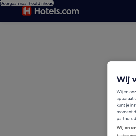
Doorgaan naar hoofdinhoud
editorial
Wij 
Wij en on
apparaat 
kunt je in
moment do
partners 
Wij en o
Precieze geo