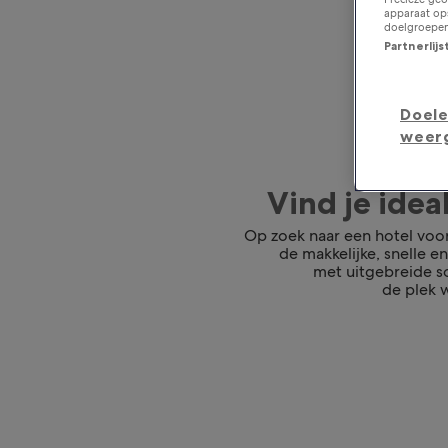
apparaat ops
doelgroepen
Partnerlij
Doele
weer
Vind je ide
Op zoek naar een hotel voo
de makkelijke, snelle e
met uitgebreide so
de plek w