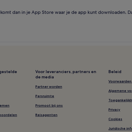
omt dan in je App Store waar je de app kunt downloaden. Dat 
lgestelde
Voor leveranciers, partners en
Beleid
de media
Voorwaarden 
Partner worden
Algemene vo
Persruimte
Toegankelijk
nemen
Promoot bij ons
Privacy
eoordelen
Reisagenten
Cookies
Juridische in