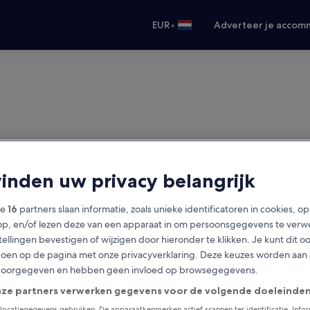
•
EUR
Adverteer je accom
vinden uw privacy belangrijk
ze
16
partners slaan informatie, zoals unieke identificatoren in cookies, o
op, en/of lezen deze van een apparaat in om persoonsgegevens te verw
stellingen bevestigen of wijzigen door hieronder te klikken. Je kunt dit o
en op de pagina met onze privacyverklaring. Deze keuzes worden aan
doorgegeven en hebben geen invloed op browsegegevens.
nze partners verwerken gegevens voor de volgende doeleinden
locatiegegevens gebruiken. De apparaatkenmerken actief scannen ter identificatie. Info