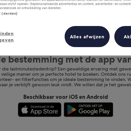
laan en/of openen. Gepersonaliseerde advertenties en content, advertentie- en conten
onderzoek en ontwikkeling van diensten.
st (derden)
inden
Alles afwijzen
Ak
geven
ale bestemming met de app va
r die lastminutestedentrip? Een geweldige ervaring met gewe
n veilige manier om je perfecte hotel te boeken. Ontdek ons 
rteer- en filterfuncties om je ideale bestemming te vinden. We
aar je verblijft gewoon leuk vindt. We willen dat je het gewel
Beschikbaar voor iOS en Android