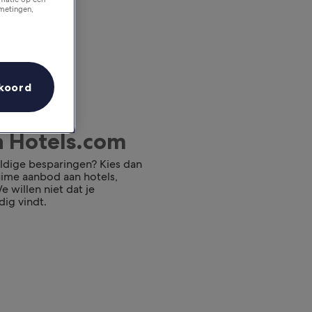
tmetingen,
koord
n Hotels.com
ldige besparingen? Kies dan
ruime aanbod aan hotels,
 willen niet dat je
dig vindt.