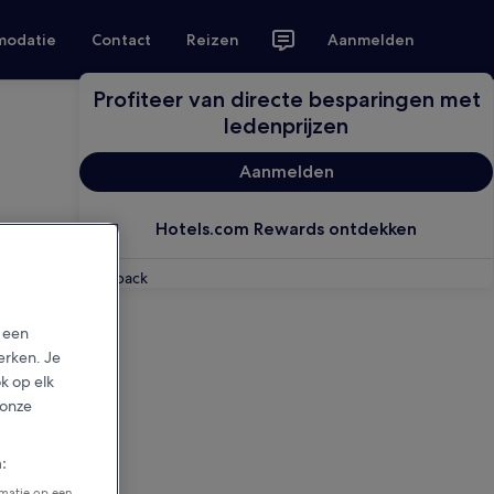
modatie
Contact
Reizen
Aanmelden
Profiteer van directe besparingen met
ledenprijzen
Aanmelden
Hotels.com Rewards ontdekken
Feedback
p een
erken. Je
ok op elk
 onze
:
rmatie op een