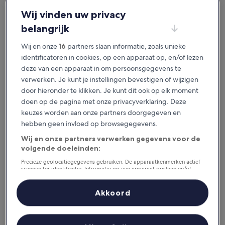
je het geweldig vindt.
Wij vinden uw privacy
belangrijk
Beschikbaar voor iOS en Android
Wij en onze
16
partners slaan informatie, zoals unieke
identificatoren in cookies, op een apparaat op, en/of lezen
deze van een apparaat in om persoonsgegevens te
verwerken. Je kunt je instellingen bevestigen of wijzigen
door hieronder te klikken. Je kunt dit ook op elk moment
doen op de pagina met onze privacyverklaring. Deze
keuzes worden aan onze partners doorgegeven en
hebben geen invloed op browsegegevens.
Wij en onze partners verwerken gegevens voor de
volgende doeleinden:
Redenen om onze app te
downloaden
Precieze geolocatiegegevens gebruiken. De apparaatkenmerken actief
scannen ter identificatie. Informatie op een apparaat opslaan en/of
openen. Gepersonaliseerde advertenties en content, advertentie- en
contentmetingen, doelgroepenonderzoek en ontwikkeling van
diensten.
Akkoord
Partnerlijst (derden)
Bespaar nog meer
Krijg kortingen op geselecteerde hotels in de