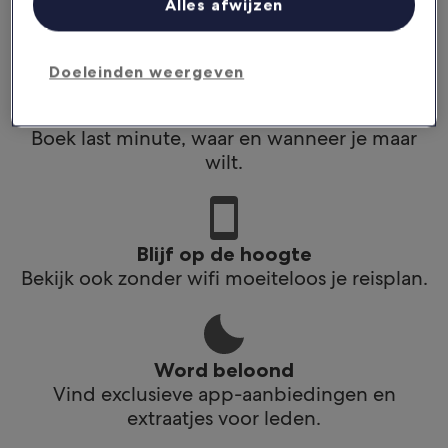
Alles afwijzen
app.
Doeleinden weergeven
Plan reizen onderweg
Boek last minute, waar en wanneer je maar
wilt.
Blijf op de hoogte
Bekijk ook zonder wifi moeiteloos je reisplan.
Word beloond
Vind exclusieve app-aanbiedingen en
extraatjes voor leden.