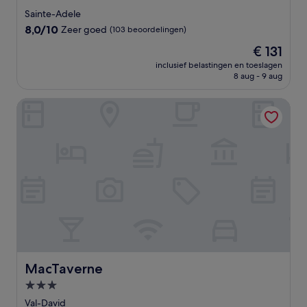
sterrenaccommodatie
Sainte-Adele
8.0
8,0/10
Zeer goed
(103 beoordelingen)
van
De
€ 131
10,
prijs
Zeer
inclusief belastingen en toeslagen
is
8 aug - 9 aug
goed,
€ 131
(103
beoordelingen)
MacTaverne
MacTaverne
MacTaverne
3.0-
sterrenaccommodatie
Val-David