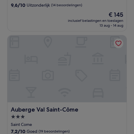
9.6
9,6/10
Uitzonderlijk
(14 beoordelingen)
van
De
€ 145
10,
prijs
Uitzonderlijk,
inclusief belastingen en toeslagen
is
13 aug - 14 aug
(14
€ 145
beoordelingen)
Auberge Val Saint-Côme
Auberge Val Saint-Côme
Auberge Val Saint-Côme
3.0-
sterrenaccommodatie
Saint Come
7.2
7,2/10
Goed
(19 beoordelingen)