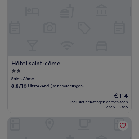
Hôtel saint-côme
Hôtel saint-côme
2.0-
sterrenaccommodatie
Saint-Côme
8.8
8,8/10
Uitstekend
(96 beoordelingen)
van
De
€ 114
10,
prijs
Uitstekend,
inclusief belastingen en toeslagen
is
2 sep - 3 sep
(96
€ 114
beoordelingen)
Motel LeClassique