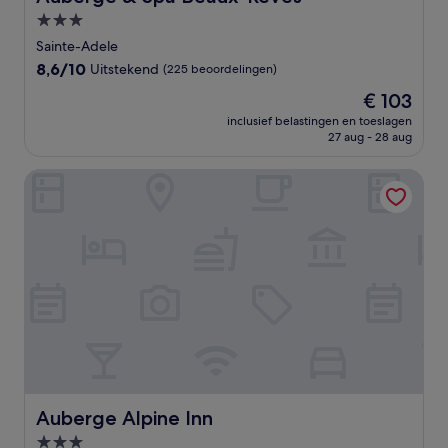
3.0-
sterrenaccommodatie
Sainte-Adele
8.6
8,6/10
Uitstekend
(225 beoordelingen)
van
De
€ 103
10,
prijs
Uitstekend,
inclusief belastingen en toeslagen
is
27 aug - 28 aug
(225
€ 103
beoordelingen)
Auberge Alpine Inn
Auberge Alpine Inn
Auberge Alpine Inn
3.0-