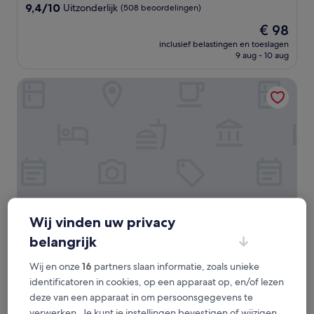
9.4
9,4/10
Uitzonderlijk
(508 beoordelingen)
van
De
€ 98
10,
prijs
Uitzonderlijk,
inclusief belastingen en toeslagen
is
9 aug - 10 aug
(508
€ 98
beoordelingen)
Hotel Le Riviera
Wij vinden uw privacy
belangrijk
Hotel Le Riviera
Hotel Le Riviera
Wij en onze
16
partners slaan informatie, zoals unieke
2.0-
identificatoren in cookies, op een apparaat op, en/of lezen
sterrenaccommodatie
Rawdon
deze van een apparaat in om persoonsgegevens te
8.6
8,6/10
Uitstekend
(96 beoordelingen)
verwerken. Je kunt je instellingen bevestigen of wijzigen