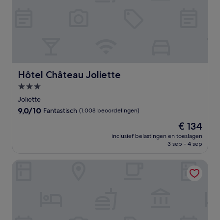
Hôtel Château Joliette
Hôtel Château Joliette
3.0-
sterrenaccommodatie
Joliette
9.0
9,0/10
Fantastisch
(1.008 beoordelingen)
van
De
€ 134
10,
prijs
Fantastisch,
inclusief belastingen en toeslagen
is
3 sep - 4 sep
(1.008
€ 134
beoordelingen)
Hôtel Matha