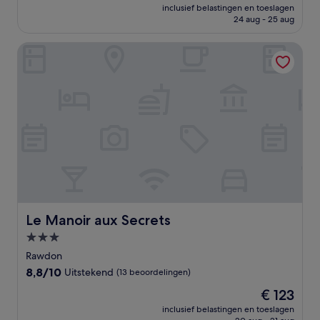
prijs
Uitzonderlijk,
inclusief belastingen en toeslagen
is
24 aug - 25 aug
(145
€ 118
beoordelingen)
Le Manoir aux Secrets
Le Manoir aux Secrets
Le Manoir aux Secrets
3.0-
sterrenaccommodatie
Rawdon
8.8
8,8/10
Uitstekend
(13 beoordelingen)
van
De
€ 123
10,
prijs
Uitstekend,
inclusief belastingen en toeslagen
is