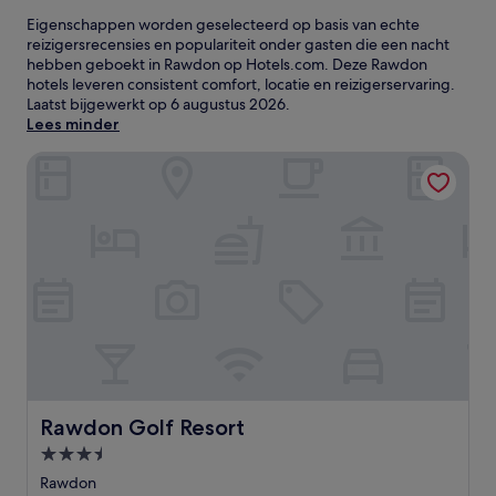
Eigenschappen worden geselecteerd op basis van echte
reizigersrecensies en populariteit onder gasten die een nacht
hebben geboekt in Rawdon op Hotels.com. Deze Rawdon
hotels leveren consistent comfort, locatie en reizigerservaring.
Laatst bijgewerkt op
6 augustus 2026
.
Lees minder
Rawdon Golf Resort
Rawdon Golf Resort
Rawdon Golf Resort
3.5-
sterrenaccommodatie
Rawdon