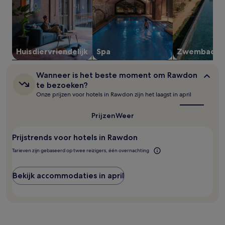
2
volwassenen.
Prijzen
en
beschikbaarheid
kunnen
Huisdiervriendelijk
Spa
Zwembad
wijzigen.
Mogelijk
Wanneer
gelden
Wanneer is het beste moment om Rawdon
is
er
te bezoeken?
het
extra
Onze prijzen voor hotels in Rawdon zijn het laagst in april
beste
voorwaarden.
moment
om
Prijzen
Weer
Rawdon
te
Prijstrends voor hotels in Rawdon
bezoeken?
Tarieven zijn gebaseerd op twee reizigers, één overnachting
Bekijk accommodaties in april