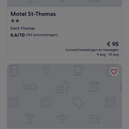
Motel St-Thomas
Motel St-Thomas
2.0-
sterrenaccommodatie
Saint-Thomas
6.6
6,6/10
(152 beoordelingen)
van
De
€ 95
10,
prijs
(152
inclusief belastingen en toeslagen
is
9 aug - 10 aug
beoordelingen)
€ 95
Hôtel du Lac Lenore