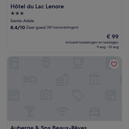
Hôtel du Lac Lenore
Hôtel du Lac Lenore
3.0-
sterrenaccommodatie
Sainte-Adele
8.4
8,4/10
Zeer goed
(187 beoordelingen)
van
De
€ 99
10,
prijs
Zeer
inclusief belastingen en toeslagen
is
9 aug - 10 aug
goed,
€ 99
(187
beoordelingen)
Auberge & Spa Beaux-Rêves
Auberge & Spa Beaux-Rêves
Auberge & Spa Beaux-Rêves