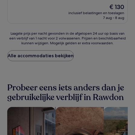
van
De
€ 130
10,
prijs
Goed,
inclusief belastingen en toeslagen
is
7 aug - 8 aug
(19
€ 130
beoordelingen)
Laagste
Laagste prijs per nacht gevonden in de afgelopen 24 uur op basis van
een verblijf van 1 nacht voor 2 volwassenen. Prijzen en beschikbaarheid
prijs
kunnen wijzigen. Mogelijk gelden er extra voorwaarden.
per
nacht
gevonden
Alle accommodaties bekijken
in
de
afgelopen
24
uur
Probeer eens iets anders dan je
op
basis
gebruikelijke verblijf in Rawdon
van
een
verblijf
Huisdiervriendelijke accommodaties zoeken
Accommodaties met een spa zoeke
Accommodati
van
1
nacht
voor