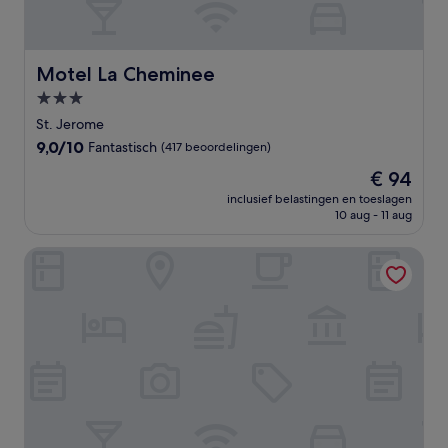
Motel La Cheminee
Motel La Cheminee
3.0-
sterrenaccommodatie
St. Jerome
9.0
9,0/10
Fantastisch
(417 beoordelingen)
van
De
€ 94
10,
prijs
Fantastisch,
inclusief belastingen en toeslagen
is
10 aug - 11 aug
(417
€ 94
beoordelingen)
Motel St-Thomas