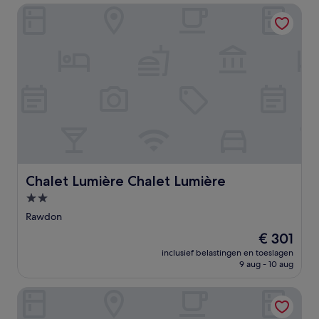
Chalet Lumière Chalet Lumière
Chalet Lumière Chalet Lumière
Chalet Lumière Chalet Lumière
2.0-
sterrenaccommodatie
Rawdon
De
€ 301
prijs
inclusief belastingen en toeslagen
is
9 aug - 10 aug
€ 301
Hôtel saint-côme