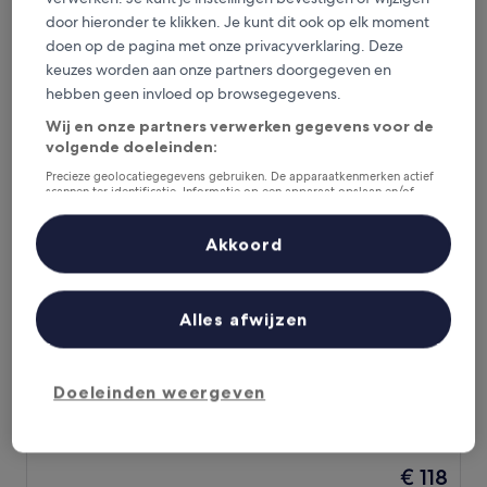
van
De
€ 92
10,
door hieronder te klikken. Je kunt dit ook op elk moment
prijs
Uitstekend,
inclusief belastingen en toeslagen
doen op de pagina met onze privacyverklaring. Deze
is
9 aug - 10 aug
(96
keuzes worden aan onze partners doorgegeven en
€ 92
beoordelingen)
hebben geen invloed op browsegegevens.
Estonia Hébergement Nature
Wij en onze partners verwerken gegevens voor de
volgende doeleinden:
Precieze geolocatiegegevens gebruiken. De apparaatkenmerken actief
scannen ter identificatie. Informatie op een apparaat opslaan en/of
openen. Gepersonaliseerde advertenties en content, advertentie- en
contentmetingen, doelgroepenonderzoek en ontwikkeling van
diensten.
Akkoord
Partnerlijst (derden)
Alles afwijzen
Estonia Hébergement Nature
Estonia Hébergement Nature
3.0-
Doeleinden weergeven
sterrenaccommodatie
Rawdon
9.6
9,6/10
Uitzonderlijk
(145 beoordelingen)
van
De
€ 118
10,