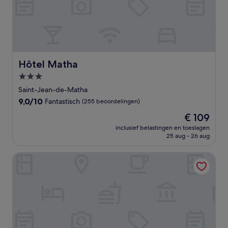
Hôtel Matha
Hôtel Matha
3.0-
sterrenaccommodatie
Saint-Jean-de-Matha
9.0
9,0/10
Fantastisch
(255 beoordelingen)
van
De
€ 109
10,
prijs
Fantastisch,
inclusief belastingen en toeslagen
is
25 aug - 26 aug
(255
€ 109
beoordelingen)
Auberge de la Montagne Coupée