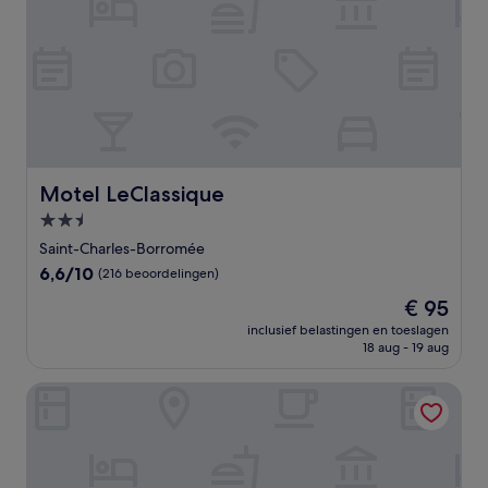
Motel LeClassique
Motel LeClassique
2.5-
sterrenaccommodatie
Saint-Charles-Borromée
6.6
6,6/10
(216 beoordelingen)
van
De
€ 95
10,
prijs
(216
inclusief belastingen en toeslagen
is
18 aug - 19 aug
beoordelingen)
€ 95
Hôtel Château Joliette