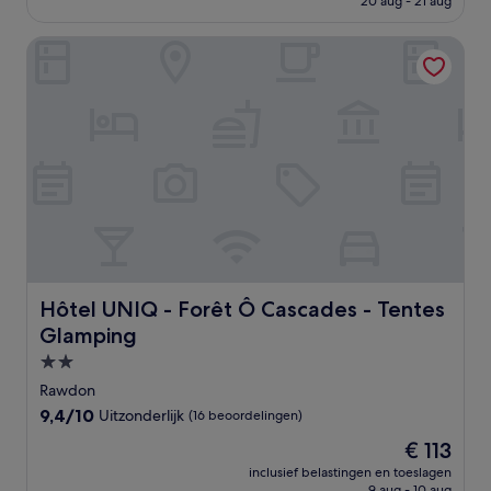
20 aug - 21 aug
(13
€ 123
beoordelingen)
Hôtel UNIQ - Forêt Ô Cascades - Tentes Glamping
Hôtel UNIQ - Forêt Ô Cascades - Tentes Glamping
Hôtel UNIQ - Forêt Ô Cascades - Tentes
Glamping
2.0-
sterrenaccommodatie
Rawdon
9.4
9,4/10
Uitzonderlijk
(16 beoordelingen)
van
De
€ 113
10,
prijs
Uitzonderlijk,
inclusief belastingen en toeslagen
is
9 aug - 10 aug