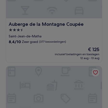
Auberge de la Montagne Coupée
Auberge de la Montagne Coupée
3.5-
sterrenaccommodatie
Saint-Jean-de-Matha
8.4
8,4/10
Zeer goed
(377 beoordelingen)
van
De
€ 125
10,
prijs
Zeer
inclusief belastingen en toeslagen
is
12 aug - 13 aug
goed,
€ 125
(377
beoordelingen)
Motel La Cheminee