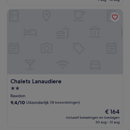
(16
€ 113
beoordelingen)
Chalets Lanaudiere
Chalets Lanaudiere
Chalets Lanaudiere
2.0-
sterrenaccommodatie
Rawdon
9.4
9,4/10
Uitzonderlijk
(18 beoordelingen)
van
De
€ 164
10,
prijs
Uitzonderlijk,
inclusief belastingen en toeslagen
is
30 aug - 31 aug
(18
€ 164
beoordelingen)