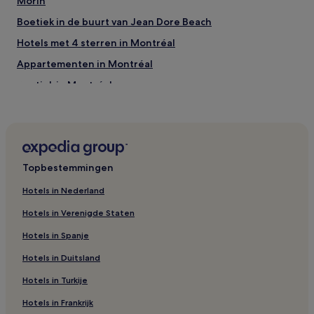
Morin
Boetiek in de buurt van Jean Dore Beach
Hotels met 4 sterren in Montréal
Appartementen in Montréal
Boetiek in Montréal
Budget in Laval
Hotels in Val David
Hotels in Sainte-Beatrix
Topbestemmingen
Hotels in Repentigny
Hostels in Montréal
Hotels in Nederland
Motels in Montréal
Hotels in Verenigde Staten
Hotels met gratis ontbijt in Montréal
Hotels in Spanje
Hotels in de buurt van Kathedraal Saint-Charles-
Hotels in Duitsland
Borromée
Hotels in Turkije
Hotels in Regionale Districtsgemeente Matawinie
Hotels in Frankrijk
Hotels in Mascouche