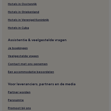
Hotels in Oostenrijk
Blokhutten in Sainte-Emelie-de-L'Energie
Hotels in Griekenland
B&B in Montréal
B&B in Mont-Tremblant
Hotels in Verenigd Koninkrijk
Hotels in Sainte-Lucie-des-Laurentides
Hotels in Cuba
Spa in Mont-Tremblant
Assistentie & veelgestelde vragen
Hotels met zwembad in Montréal
Je boekingen
Hotels in de buurt van Esterel Golf Club
Veelgestelde vragen
Hotels in Sainte-Adèle
Contact met ons opnemen
Hotels met een keuken in Montréal
Hotels in de buurt van Glissades des Pays d'en Haut-
Een accommodatie beoordelen
sleebanen
Hotels in St. Jerome
Voor leveranciers, partners en de media
Budget in Ville-Marie
Partner worden
Hotels in Saint-Cléophas-de-Brandon
Persruimte
Hotels in de buurt van Club de Golf St-Jean-de-Martha
Promoot bij ons