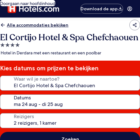
Doorgaan naar hoofdinhoud
Download de app
Alle accommodaties bekijken
El Cortijo Hotel & Spa Chefchaouen
4.0-
sterrenaccommodatie
Hotel in Derdara met een restaurant en een poolbar
Kies datums om prijzen te bekijken
Waar wil je naartoe?
Datums
Reizigers
Zoeken