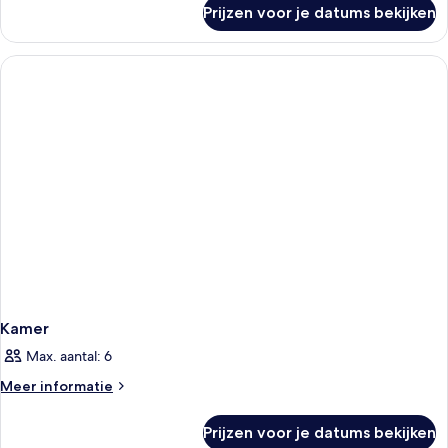
over
Prijzen voor je datums bekijken
Kamer
Kamer
Max. aantal: 6
Meer
Meer informatie
details
over
Prijzen voor je datums bekijken
Kamer