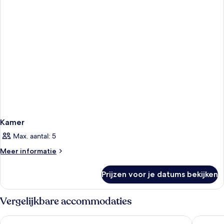
Kamer
Max. aantal: 5
Meer
Meer informatie
details
over
Prijzen voor je datums bekijken
Kamer
Vergelijkbare accommodaties
Dar MD
ESMERA