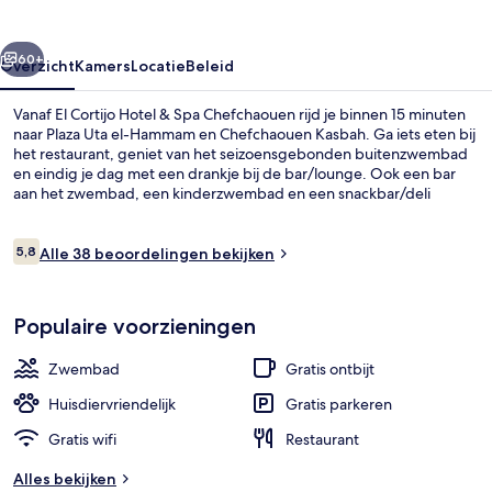
Spa
Chefchaouen
rige
Volgende
60+
Overzicht
Kamers
Locatie
Beleid
Vanaf El Cortijo Hotel & Spa Chefchaouen rijd je binnen 15 minuten
naar Plaza Uta el-Hammam en Chefchaouen Kasbah. Ga iets eten bij
het restaurant, geniet van het seizoensgebonden buitenzwembad
en eindig je dag met een drankje bij de bar/lounge. Ook een bar
aan het zwembad, een kinderzwembad en een snackbar/deli
mogen tot de hoogtepunten worden gerekend.
Beoordelingen
5,8
Alle 38 beoordelingen bekijken
5,8 op 10 –
Uitzicht op de stad
Populaire voorzieningen
Zwembad
Gratis ontbijt
Huisdiervriendelijk
Gratis parkeren
Gratis wifi
Restaurant
Alles bekijken