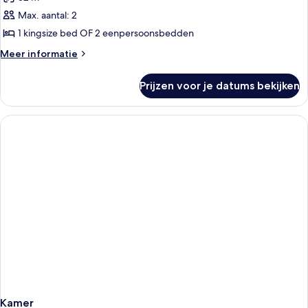
voor
Max. aantal: 2
Deluxe
Double
1 kingsize bed OF 2 eenpersoonsbedden
Or
Meer
Meer informatie
Twin
details
over
Room
Prijzen voor je datums bekijken
Deluxe
laden
Double
Or
Twin
Room
Kamer