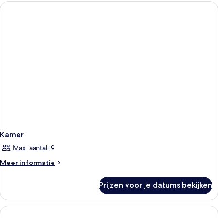
Kamer
Max. aantal: 9
Meer
Meer informatie
details
over
Prijzen voor je datums bekijken
Kamer