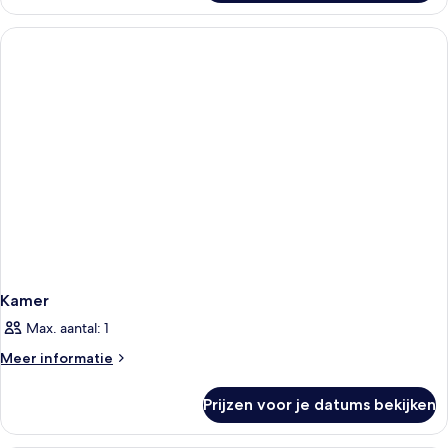
Kamer
Max. aantal: 1
Meer
Meer informatie
details
over
Prijzen voor je datums bekijken
Kamer