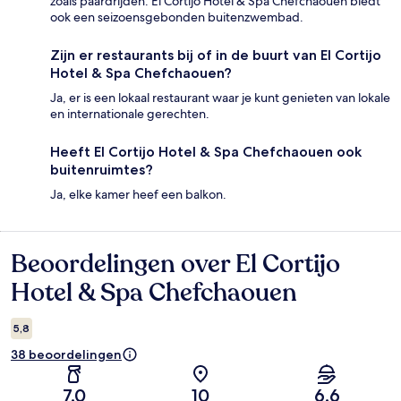
zoals paardrijden. El Cortijo Hotel & Spa Chefchaouen biedt
ook een seizoensgebonden buitenzwembad.
Zijn er restaurants bij of in de buurt van El Cortijo
Hotel & Spa Chefchaouen?
Ja, er is een lokaal restaurant waar je kunt genieten van lokale
en internationale gerechten.
Heeft El Cortijo Hotel & Spa Chefchaouen ook
buitenruimtes?
Ja, elke kamer heef een balkon.
Beoordelingen over El Cortijo
Beoordelingen
Hotel & Spa Chefchaouen
5,8
38 beoordelingen
7,0
10
6,6