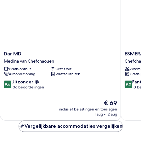
Dar
ESMERA
Dar MD
ESMER
MD
Chefch
Medina van Chefchaouen
Chefch
Medina
Gratis ontbijt
Gratis wifi
Zwem
van
Airconditioning
Wasfaciliteiten
Gratis
Chefchaouen
9.6
9.0
Uitzonderlijk
Fan
9,6
9,0
van
van
106 beoordelingen
10 b
10,
10,
Uitzonderlijk,
Fantasti
De
€ 69
106
10
prijs
inclusief belastingen en toeslagen
beoordelingen
beoorde
is
11 aug - 12 aug
€ 69
Vergelijkbare accommodaties vergelijken