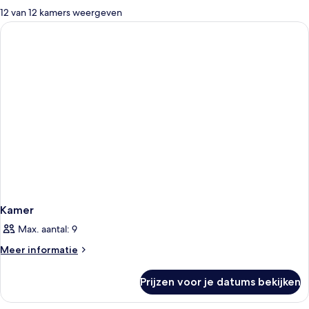
voor
12 van 12 kamers weergeven
kamers
Kamer
Max. aantal: 9
Meer
Meer informatie
details
over
Prijzen voor je datums bekijken
Kamer