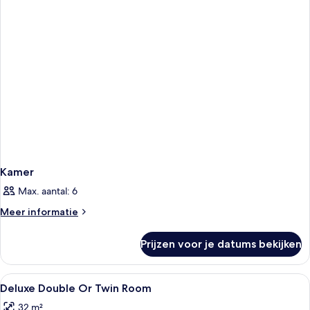
Kamer
Max. aantal: 6
Meer
Meer informatie
details
over
Prijzen voor je datums bekijken
Kamer
Alle
Verduisterende gordijnen, beddengo
11
Deluxe Double Or Twin Room
foto's
32 m²