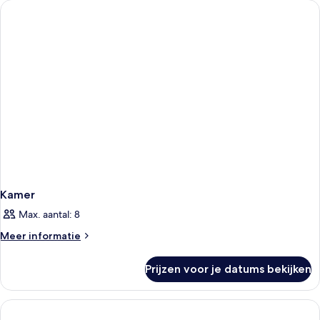
Kamer
Max. aantal: 8
Meer
Meer informatie
details
over
Prijzen voor je datums bekijken
Kamer