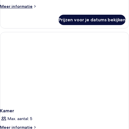
Meer
Meer informatie
details
over
Prijzen voor je datums bekijken
Kamer
Kamer
Max. aantal: 5
Meer
Meer informatie