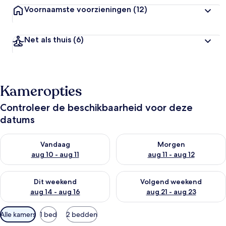
Voornaamste voorzieningen
(12)
Net als thuis
(6)
Kameropties
Controleer de beschikbaarheid voor deze
datums
De beschikbaarheid controleren voor vanavond aug 10 - aug 1
De beschikbaarheid controlere
Vandaag
Morgen
aug 10 - aug 11
aug 11 - aug 12
De beschikbaarheid controleren voor dit weekend aug 14 - au
De beschikbaarheid controler
Dit weekend
Volgend weekend
aug 14 - aug 16
aug 21 - aug 23
Beschikbare
Alle kamers
1 bed
2 bedden
filters