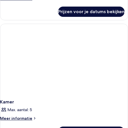
details
over
Prijzen voor je datums bekijken
Kamer
Kamer
Max. aantal: 5
Meer
Meer informatie
details