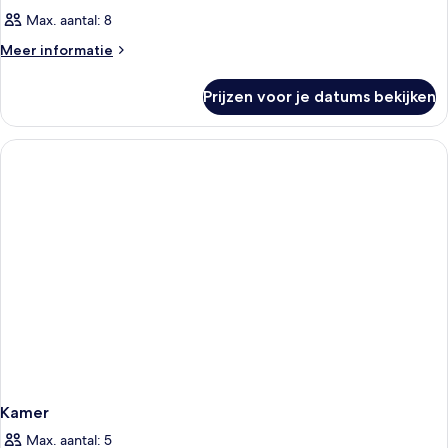
Max. aantal: 8
Meer
Meer informatie
details
over
Prijzen voor je datums bekijken
Kamer
Kamer
Max. aantal: 5