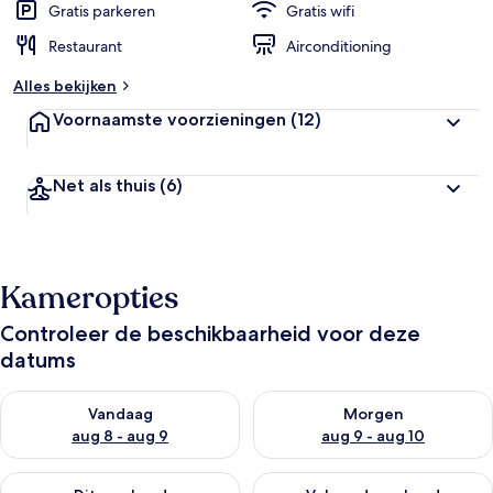
Gratis parkeren
Gratis wifi
Restaurant
Airconditioning
Alles bekijken
Voornaamste voorzieningen
(12)
Net als thuis
(6)
Kameropties
Controleer de beschikbaarheid voor deze
datums
De beschikbaarheid controleren voor vanavond aug 8 - aug 9
De beschikbaarheid controler
Vandaag
Morgen
aug 8 - aug 9
aug 9 - aug 10
De beschikbaarheid controleren voor dit weekend aug 14 - au
De beschikbaarheid controler