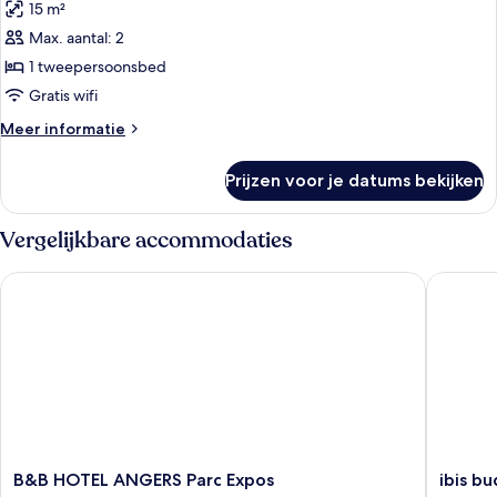
15 m²
voor
Max. aantal: 2
Double
standard
1 tweepersoonsbed
laden
Gratis wifi
Meer
Meer informatie
details
over
Prijzen voor je datums bekijken
Double
standard
Vergelijkbare accommodaties
B&B HOTEL ANGERS Parc Expos
ibis bud
B&B
ibis
B&B HOTEL ANGERS Parc Expos
ibis b
HOTEL
budget