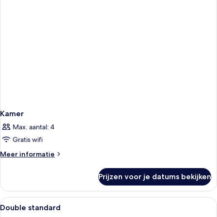
Kamer
Max. aantal: 4
Gratis wifi
Meer
Meer informatie
details
over
Prijzen voor je datums bekijken
Kamer
Alle
Een bureau, geluiddichte muren, grati
1
Double standard
foto's