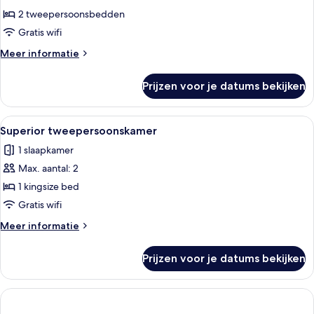
2
2 tweepersoonsbedden
slaapkamers
Gratis wifi
laden
Meer
Meer informatie
details
over
Prijzen voor je datums bekijken
Kamer,
2
slaapkamers
Alle
Een hotelkamer met een groot bed, een
11
Superior tweepersoonskamer
foto's
1 slaapkamer
voor
Max. aantal: 2
Superior
tweepersoonskamer
1 kingsize bed
laden
Gratis wifi
Meer
Meer informatie
details
over
Prijzen voor je datums bekijken
Superior
tweepersoonskamer