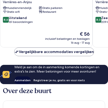
Verrières-en-Anjou
Verrièr
ANGERS
Angers
Huisdiervriendelijk
Gratis parkeren
Huisdi
Parc
Parc
Gratis wifi
Restaurant
Gratis 
Expos
des
Verrières-
Expositi
8.6
8.0
Uitstekend
Zee
8,6
8,0
en-
Verrière
van
van
161 beoordelingen
209 
Anjou
en-
10,
10,
Anjou
Uitstekend,
Zeer
De
€ 56
161
goed,
prijs
inclusief belastingen en toeslagen
beoordelingen
209
is
16 aug - 17 aug
beoorde
€ 56
Vergelijkbare accommodaties vergelijken
Meld je aan om de in aanmerking komende kortingen en
extra's te zien. Meer beloningen voor meer avonturen!
Aanmelden
Registreer je nu, gratis en voor niets
Over deze buurt