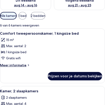
Dit weekend
Volgend weekend
aug 14 - aug 16
aug 21 - aug 23
Beschikbare
Alle kamers
1 bed
2 bedden
filters
voor
6 van 6 kamers weergeven
kamers
Alle
Een hotelkamer met een groot bed, e
10
Comfort tweepersoonskamer, 1 kingsize bed
foto's
15 m²
voor
Max. aantal: 2
Comfort
tweepersoonskamer,
1 kingsize bed
1
Gratis wifi
kingsize
Meer
Meer informatie
bed
details
laden
over
Prijzen voor je datums bekijken
Comfort
tweepersoonskamer,
1
Alle
Een hotelkamer met een groot bed, een 
10
kingsize
Kamer, 2 slaapkamers
foto's
bed
2 slaapkamers
voor
Max. aantal: 4
Kamer,