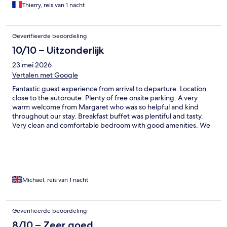
Thierry, reis van 1 nacht
Geverifieerde beoordeling
10/10 – Uitzonderlijk
23 mei 2026
Vertalen met Google
Fantastic guest experience from arrival to departure. Location
close to the autoroute. Plenty of free onsite parking. A very
warm welcome from Margaret who was so helpful and kind
throughout our stay. Breakfast buffet was plentiful and tasty.
Very clean and comfortable bedroom with good amenities. We
used the pool. Could t rate the place and the team any higher.
Thank you.
Michael, reis van 1 nacht
Geverifieerde beoordeling
8/10 – Zeer goed