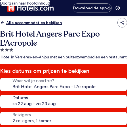
Doorgaan naar hoofdinhoud
Download de app
Alle accommodaties bekijken
Brit Hotel Angers Parc Expo -
L'Acropole
3.0-
sterrenaccommodatie
Hotel in Verrières-en-Anjou met een buitenzwembad en een restaurant
Kies datums om prijzen te bekijken
Waar wil je naartoe?
Datums
Reizigers