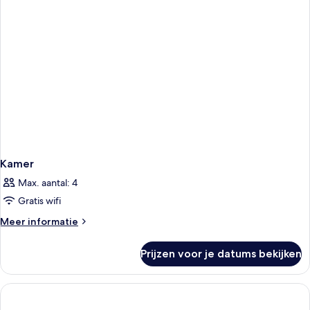
Kamer
Max. aantal: 4
Gratis wifi
Meer
Meer informatie
details
over
Prijzen voor je datums bekijken
Kamer