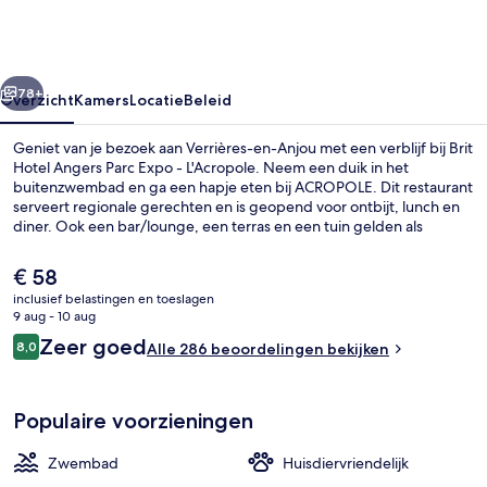
Parc
Expo
-
rige
Volgende
L'Acropole
78+
Overzicht
Kamers
Locatie
Beleid
Geniet van je bezoek aan Verrières-en-Anjou met een verblijf bij Brit
Hotel Angers Parc Expo - L'Acropole. Neem een duik in het
buitenzwembad en ga een hapje eten bij ACROPOLE. Dit restaurant
serveert regionale gerechten en is geopend voor ontbijt, lunch en
diner. Ook een bar/lounge, een terras en een tuin gelden als
hoogtepunten.
De
€ 58
huidige
inclusief belastingen en toeslagen
prijs
9 aug - 10 aug
Lobby
is
Beoordelingen
Zeer goed
8,0
Alle 286 beoordelingen bekijken
€ 58
8,0 op 10 –
Populaire voorzieningen
Zwembad
Huisdiervriendelijk