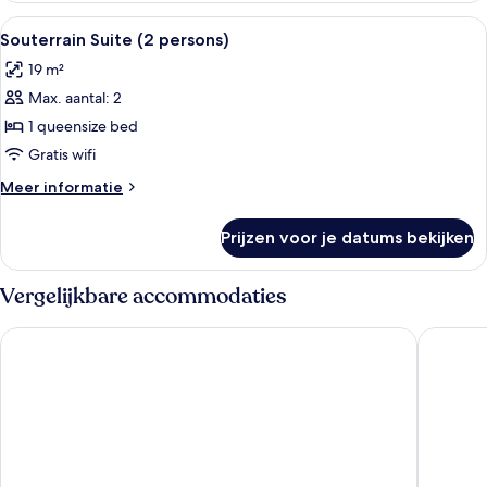
Alle
Een kluis op de kamer, een strijkplank/st
7
Souterrain Suite (2 persons)
foto's
19 m²
voor
Max. aantal: 2
Souterrain
Suite
1 queensize bed
(2
Gratis wifi
persons)
Meer
Meer informatie
laden
details
over
Prijzen voor je datums bekijken
Souterrain
Suite
(2
Vergelijkbare accommodaties
persons)
Boutique Hotel Corona
TRIBE H