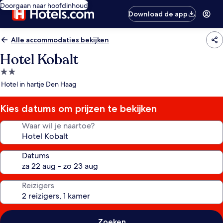
Doorgaan naar hoofdinhoud
Download de app
Alle accommodaties bekijken
Hotel Kobalt
2.0-
sterrenaccommodatie
Hotel in hartje Den Haag
Kies datums om prijzen te bekijken
Waar wil je naartoe?
Datums
Reizigers
Zoeken