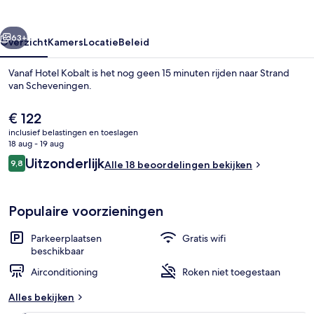
rige
Volgende
63+
Overzicht
Kamers
Locatie
Beleid
Vanaf Hotel Kobalt is het nog geen 15 minuten rijden naar Strand
van Scheveningen.
De
€ 122
huidige
inclusief belastingen en toeslagen
prijs
18 aug - 19 aug
is
Beoordelingen
Uitzonderlijk
9,8
Alle 18 beoordelingen bekijken
€ 122
9,8 op 10 –
Standaard tweepersoonskamer | Een kluis
Populaire voorzieningen
Parkeerplaatsen
Gratis wifi
beschikbaar
Airconditioning
Roken niet toegestaan
Alles bekijken