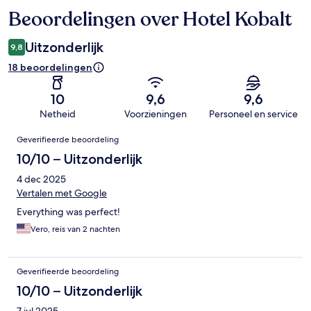
Beoordelingen over Hotel Kobalt
Beoordelingen
Uitzonderlijk
9,8
18 beoordelingen
10
9,6
9,6
Netheid
Voorzieningen
Personeel en service
Beoordelingen
Geverifieerde beoordeling
10/10 – Uitzonderlijk
4 dec 2025
Vertalen met Google
Everything was perfect!
Vero, reis van 2 nachten
Geverifieerde beoordeling
10/10 – Uitzonderlijk