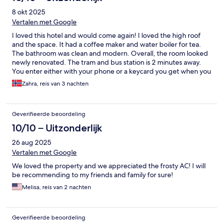
8 okt 2025
Vertalen met Google
I loved this hotel and would come again! I loved the high roof
and the space. It had a coffee maker and water boiler for tea.
The bathroom was clean and modern. Overall, the room looked
newly renovated. The tram and bus station is 2 minutes away.
You enter either with your phone or a keycard you get when you
arrive. I had a little trouble entering the hotel when I arrived. I
Zahra, reis van 3 nachten
would also suggest to talk with the staff before arrival if you are
planning to arrive earlier than check-in, so that someone from
the staff can help with storing your luggage. Only thing I would
Geverifieerde beoordeling
mention is that even though the room is quiet, I had someone in
the room over me that kept walking with heavy footsteps for an
10/10 – Uitzonderlijk
hour. I could hear it very well. However, I liked everything else.
26 aug 2025
Vertalen met Google
We loved the property and we appreciated the frosty AC! I will
be recommending to my friends and family for sure!
Melisa, reis van 2 nachten
Geverifieerde beoordeling