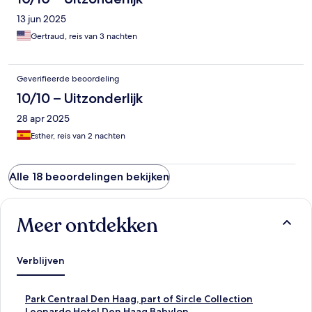
13 jun 2025
Gertraud, reis van 3 nachten
Geverifieerde beoordeling
10/10 – Uitzonderlijk
28 apr 2025
Esther, reis van 2 nachten
Alle 18 beoordelingen bekijken
Meer ontdekken
Verblijven
L
Park Centraal Den Haag, part of Sircle Collection
i
L
Leonardo Hotel Den Haag Babylon