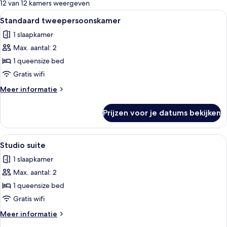
voor
12 van 12 kamers weergeven
kamers
Alle
Een moderne hotelkamer met een groot b
12
Standaard tweepersoonskamer
foto's
1 slaapkamer
voor
Max. aantal: 2
Standaard
tweepersoonskamer
1 queensize bed
laden
Gratis wifi
Meer
Meer informatie
details
over
Prijzen voor je datums bekijken
Standaard
tweepersoonskamer
Alle
Een moderne hotelkamer met een groot
6
Studio suite
foto's
1 slaapkamer
voor
Max. aantal: 2
Studio
suite
1 queensize bed
laden
Gratis wifi
Meer
Meer informatie
details