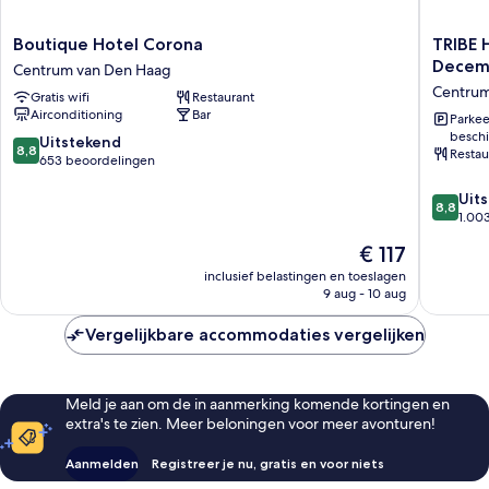
Boutique
TRIBE
Boutique Hotel Corona
TRIBE 
Hotel
Hotel
Decem
Centrum van Den Haag
Corona
Den
Centrum
Gratis wifi
Restaurant
Centrum
Haag
Airconditioning
Bar
van
Centraal
Parkee
beschi
Den
-
8.8
Uitstekend
8,8
Restau
Haag
Opene
van
653 beoordelingen
Decemb
10,
8.8
2025
Uit
Uitstekend,
8,8
van
Centru
1.00
653
10,
van
beoordelingen
De
€ 117
Uitstek
Den
prijs
1.003
inclusief belastingen en toeslagen
Haag
is
9 aug - 10 aug
beoorde
€ 117
Vergelijkbare accommodaties vergelijken
Meld je aan om de in aanmerking komende kortingen en
extra's te zien. Meer beloningen voor meer avonturen!
Aanmelden
Registreer je nu, gratis en voor niets