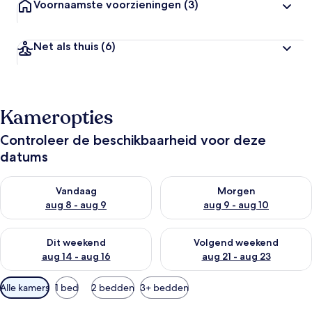
Voornaamste voorzieningen
(3)
Net als thuis
(6)
Kameropties
Controleer de beschikbaarheid voor deze
datums
De beschikbaarheid controleren voor vanavond aug 8 - aug 9
De beschikbaarheid controler
Vandaag
Morgen
aug 8 - aug 9
aug 9 - aug 10
De beschikbaarheid controleren voor dit weekend aug 14 - au
De beschikbaarheid controler
Dit weekend
Volgend weekend
aug 14 - aug 16
aug 21 - aug 23
Beschikbare
Alle kamers
1 bed
2 bedden
3+ bedden
filters