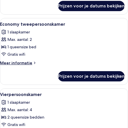
over
Prijzen voor je datums bekijken
Studio
suite
Alle
Een moderne slaapkamer met een groot
11
Economy tweepersoonskamer
foto's
1 slaapkamer
voor
Max. aantal: 2
Economy
tweepersoonskamer
1 queensize bed
laden
Gratis wifi
Meer
Meer informatie
details
over
Prijzen voor je datums bekijken
Economy
tweepersoonskamer
Alle
Een moderne slaapkamer met een groot
10
Vierpersoonskamer
foto's
1 slaapkamer
voor
Max. aantal: 4
Vierpersoonskamer
laden
2 queensize bedden
Gratis wifi