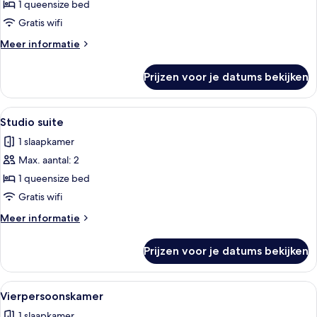
tweepersoonskamer
1 queensize bed
laden
Gratis wifi
Meer
Meer informatie
details
over
Prijzen voor je datums bekijken
Standaard
tweepersoonskamer
Alle
Een moderne hotelkamer met een groot
6
Studio suite
foto's
1 slaapkamer
voor
Max. aantal: 2
Studio
suite
1 queensize bed
laden
Gratis wifi
Meer
Meer informatie
details
over
Prijzen voor je datums bekijken
Studio
suite
Alle
Een moderne hotelkamer met een bed, 
12
Vierpersoonskamer
foto's
1 slaapkamer