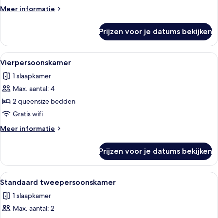
Meer
Meer informatie
details
over
Prijzen voor je datums bekijken
Vierpersoonskamer
Alle
Een moderne hotelkamer met een bed, 
11
Vierpersoonskamer
foto's
1 slaapkamer
voor
Max. aantal: 4
Vierpersoonskamer
laden
2 queensize bedden
Gratis wifi
Meer
Meer informatie
details
over
Prijzen voor je datums bekijken
Vierpersoonskamer
Alle
Een moderne slaapkamer met een bed,
13
Standaard tweepersoonskamer
foto's
1 slaapkamer
voor
Max. aantal: 2
Standaard