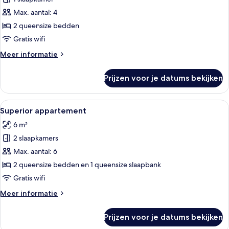
voor
Max. aantal: 4
Vierpersoonskamer
laden
2 queensize bedden
Gratis wifi
Meer
Meer informatie
details
over
Prijzen voor je datums bekijken
Vierpersoonskamer
Alle
Een moderne slaapkamer met een groo
14
Superior appartement
foto's
6 m²
voor
2 slaapkamers
Superior
appartement
Max. aantal: 6
laden
2 queensize bedden en 1 queensize slaapbank
Gratis wifi
Meer
Meer informatie
details
over
Prijzen voor je datums bekijken
Superior