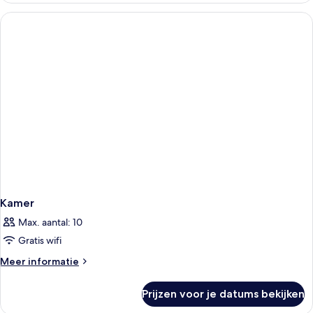
Kamer
Max. aantal: 10
Gratis wifi
Meer
Meer informatie
details
over
Prijzen voor je datums bekijken
Kamer