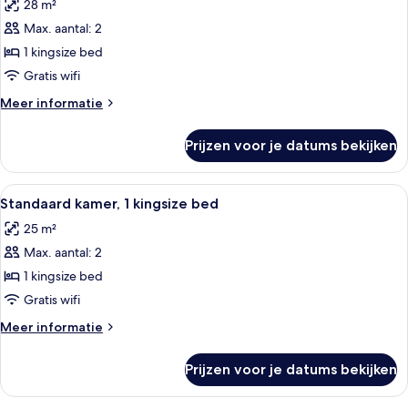
28 m²
voor
Max. aantal: 2
Deluxe
kamer,
1 kingsize bed
1
Gratis wifi
kingsize
Meer
Meer informatie
bed
details
laden
over
Prijzen voor je datums bekijken
Deluxe
kamer,
1
Alle
Een moderne badkamer met een ronde 
10
kingsize
Standaard kamer, 1 kingsize bed
foto's
bed
25 m²
voor
Max. aantal: 2
Standaard
kamer,
1 kingsize bed
1
Gratis wifi
kingsize
Meer
Meer informatie
bed
details
laden
over
Prijzen voor je datums bekijken
Standaard
kamer,
1