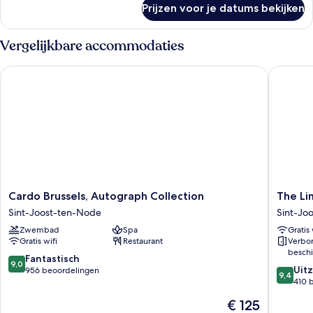
laden
Prijzen voor je datums bekijken
Deluxe
King
Room
Vergelijkbare accommodaties
Accesible
Cardo Brussels, Autograph Collection
The Lima
Cardo
The
Cardo Brussels, Autograph Collection
The Li
Brussels,
Liman
Sint-Joost-ten-Node
Sint-Jo
Autograph
Hotel
Zwembad
Spa
Gratis 
Collection
Sint-
Gratis wifi
Restaurant
Verbo
Sint-
Joost-
beschi
Joost-
ten-
9.0
Fantastisch
9,0
9.4
ten-
Node
Uitz
van
956 beoordelingen
9,4
van
Node
410 
10,
10,
Fantastisch,
De
€ 125
Uitzonder
956