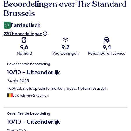
Beoordelingen over The Standard
Beoordelingen
Brussels
Fantastisch
9,2
230 beoordelingen
9,6
9,2
9,4
Netheid
Voorzieningen
Personeel en service
Beoordelingen
Geverifieerde beoordeling
10/10 – Uitzonderlijk
24 okt 2025
Toptitel, niets op aan te merken, beste hotel in Brussel!
Luk, reis van 2 nachten
Geverifieerde beoordeling
10/10 – Uitzonderlijk
2 jan 2026