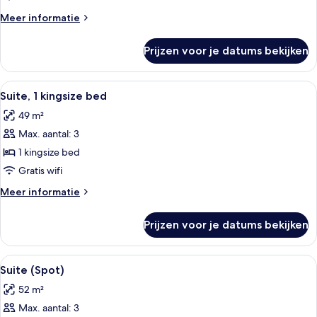
kingsize
Meer
Meer informatie
bed
details
laden
over
Prijzen voor je datums bekijken
Deluxe
kamer,
1
Alle
Een moderne woonkamer met een bank, 
17
kingsize
Suite, 1 kingsize bed
foto's
bed
49 m²
voor
Max. aantal: 3
Suite,
1
1 kingsize bed
kingsize
Gratis wifi
bed
Meer
Meer informatie
laden
details
over
Prijzen voor je datums bekijken
Suite,
1
kingsize
Alle
Een moderne hotelkamer met een bank,
10
bed
Suite (Spot)
foto's
52 m²
voor
Max. aantal: 3
Suite