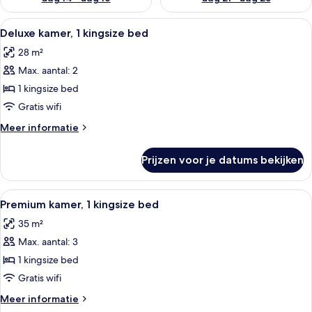
Alle
Een hotelkamer met een groot raam, ee
10
Deluxe kamer, 1 kingsize bed
foto's
28 m²
voor
Max. aantal: 2
Deluxe
kamer,
1 kingsize bed
1
Gratis wifi
kingsize
Meer
Meer informatie
bed
details
laden
over
Prijzen voor je datums bekijken
Deluxe
kamer,
1
Alle
Een hotelkamer met een groot bed, een
12
kingsize
Premium kamer, 1 kingsize bed
foto's
bed
35 m²
voor
Max. aantal: 3
Premium
kamer,
1 kingsize bed
1
Gratis wifi
kingsize
Meer
Meer informatie
bed
details