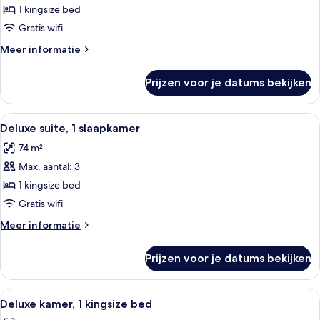
(Spot)
1 kingsize bed
laden
Gratis wifi
Meer
Meer informatie
details
over
Prijzen voor je datums bekijken
Suite
(Spot)
Alle
Een moderne hotelkamer met een groot
5
Deluxe suite, 1 slaapkamer
foto's
74 m²
voor
Max. aantal: 3
Deluxe
suite,
1 kingsize bed
1
Gratis wifi
slaapkamer
Meer
Meer informatie
laden
details
over
Prijzen voor je datums bekijken
Deluxe
suite,
1
Alle
Een hotelkamer met een groot raam, ee
9
slaapkamer
Deluxe kamer, 1 kingsize bed
foto's