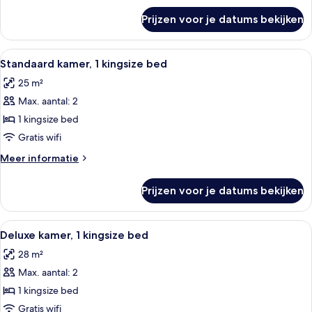
laden
over
Prijzen voor je datums bekijken
Premium
kamer,
1
Alle
Een hotelkamer met een groot bed, een
9
kingsize
Standaard kamer, 1 kingsize bed
foto's
bed
25 m²
voor
Max. aantal: 2
Standaard
kamer,
1 kingsize bed
1
Gratis wifi
kingsize
Meer
Meer informatie
bed
details
laden
over
Prijzen voor je datums bekijken
Standaard
kamer,
1
Alle
Een hotelkamer met een groot raam, ee
10
kingsize
Deluxe kamer, 1 kingsize bed
foto's
bed
28 m²
voor
Max. aantal: 2
Deluxe
kamer,
1 kingsize bed
1
Gratis wifi