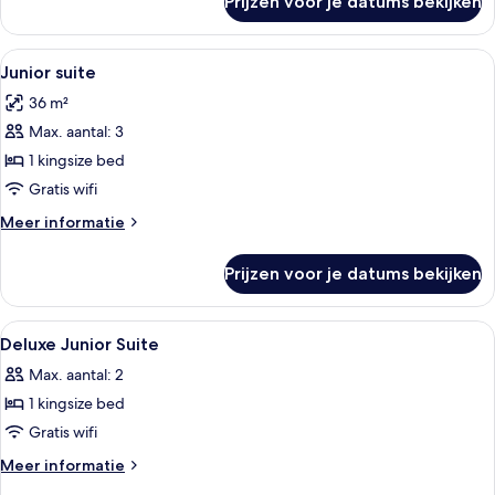
Prijzen voor je datums bekijken
Junior
suite
(Deluxe)
Alle
Een modern interieur met een rode ba
8
Junior suite
foto's
36 m²
voor
Max. aantal: 3
Junior
suite
1 kingsize bed
laden
Gratis wifi
Meer
Meer informatie
details
over
Prijzen voor je datums bekijken
Junior
suite
Alle
Luxe beddengoed, een minibar, een kl
6
Deluxe Junior Suite
foto's
Max. aantal: 2
voor
1 kingsize bed
Deluxe
Junior
Gratis wifi
Suite
Meer
Meer informatie
laden
details