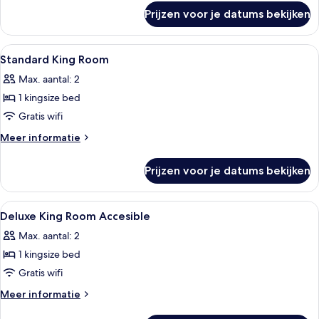
over
Prijzen voor je datums bekijken
Deluxe
Junior
Suite
Alle
Luxe beddengoed, een minibar, een kl
10
Standard King Room
foto's
Max. aantal: 2
voor
1 kingsize bed
Standard
King
Gratis wifi
Room
Meer
Meer informatie
laden
details
over
Prijzen voor je datums bekijken
Standard
King
Room
Alle
Luxe beddengoed, een minibar, een kl
9
Deluxe King Room Accesible
foto's
Max. aantal: 2
voor
1 kingsize bed
Deluxe
King
Gratis wifi
Room
Meer
Meer informatie
Accesible
details
over