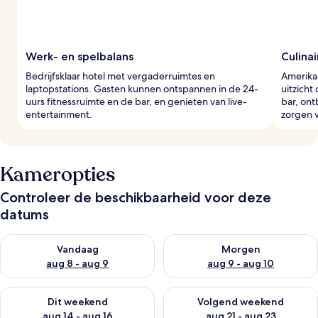
Werk- en spelbalans
Culina
Bedrijfsklaar hotel met vergaderruimtes en
Amerika
laptopstations. Gasten kunnen ontspannen in de 24-
uitzicht
uurs fitnessruimte en de bar, en genieten van live-
bar, on
entertainment.
zorgen 
Kameropties
Controleer de beschikbaarheid voor deze
datums
De beschikbaarheid controleren voor vanavond aug 8 - aug 9
De beschikbaarheid controler
Vandaag
Morgen
aug 8 - aug 9
aug 9 - aug 10
De beschikbaarheid controleren voor dit weekend aug 14 - au
De beschikbaarheid controler
Dit weekend
Volgend weekend
aug 14 - aug 16
aug 21 - aug 23