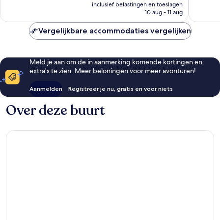
prijs
410
inclusief belastingen en toeslagen
beoordelingen
is
10 aug - 11 aug
beoorde
€ 125
Vergelijkbare accommodaties vergelijken
Meld je aan om de in aanmerking komende kortingen en
extra's te zien. Meer beloningen voor meer avonturen!
Aanmelden
Registreer je nu, gratis en voor niets
Over deze buurt