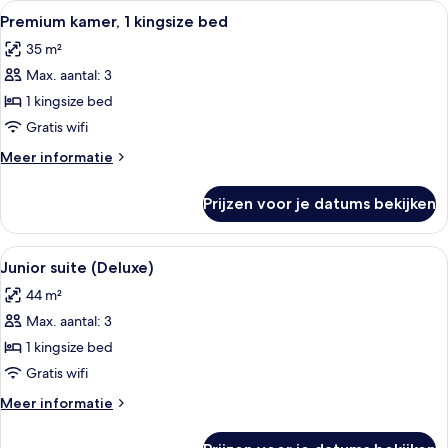
Alle
Een hotelkamer met een groot bed, een
11
kingsize
Premium kamer, 1 kingsize bed
foto's
bed
35 m²
voor
Max. aantal: 3
Premium
kamer,
1 kingsize bed
1
Gratis wifi
kingsize
Meer
Meer informatie
bed
details
laden
over
Prijzen voor je datums bekijken
Premium
kamer,
1
Alle
Een ronde spiegel met daarboven een 
7
kingsize
Junior suite (Deluxe)
foto's
bed
44 m²
voor
Max. aantal: 3
Junior
suite
1 kingsize bed
(Deluxe)
Gratis wifi
laden
Meer
Meer informatie
details
over