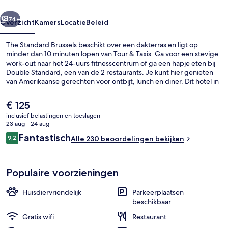
rige
Volgende
74+
Overzicht
Kamers
Locatie
Beleid
The Standard Brussels beschikt over een dakterras en ligt op
minder dan 10 minuten lopen van Tour & Taxis. Ga voor een stevige
work-out naar het 24-uurs fitnesscentrum of ga een hapje eten bij
Double Standard, een van de 2 restaurants. Je kunt hier genieten
van Amerikaanse gerechten voor ontbijt, lunch en diner. Dit hotel in
luxe stijl beschikt bovendien over hoogtepunten zoals een
bar/lounge en een tuin. Het openbaar vervoer vind je op korte
De
€ 125
loopafstand: het is 8 minuten lopen naar Tramhalte Thomas en 9
huidige
inclusief belastingen en toeslagen
minuten naar Station Yser-Ijzer.
prijs
23 aug - 24 aug
Exterieur
is
Beoordelingen
Fantastisch
9,2
Alle 230 beoordelingen bekijken
€ 125
9,2 op 10 –
Populaire voorzieningen
Huisdiervriendelijk
Parkeerplaatsen
beschikbaar
Gratis wifi
Restaurant