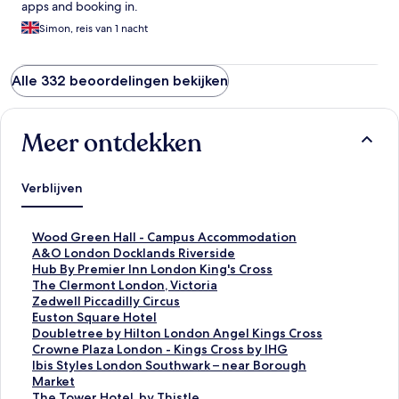
apps and booking in.
Simon, reis van 1 nacht
Alle 332 beoordelingen bekijken
Meer ontdekken
Verblijven
L
Wood Green Hall - Campus Accommodation
i
L
A&O London Docklands Riverside
n
i
L
Hub By Premier Inn London King's Cross
k
n
i
L
The Clermont London, Victoria
o
k
n
i
L
Zedwell Piccadilly Circus
p
o
k
n
i
L
Euston Square Hotel
e
p
o
k
n
i
L
Doubletree by Hilton London Angel Kings Cross
n
e
p
o
k
n
i
L
Crowne Plaza London - Kings Cross by IHG
t
n
e
p
o
k
n
i
L
Ibis Styles London Southwark – near Borough
d
t
n
e
p
o
k
n
i
Market
e
d
t
n
e
p
o
k
n
L
The Tower Hotel, by Thistle