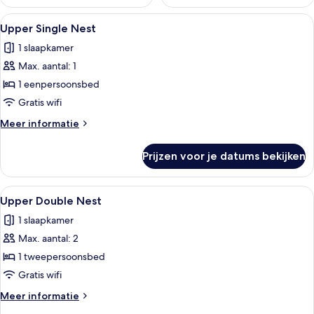
Alle
Geluiddichte muren, gratis wifi, bed
15
Upper Single Nest
foto's
1 slaapkamer
voor
Max. aantal: 1
Upper
Single
1 eenpersoonsbed
Nest
Gratis wifi
laden
Meer
Meer informatie
details
over
Prijzen voor je datums bekijken
Upper
Single
Nest
Alle
Een kleine kamer met een bed, een ma
15
Upper Double Nest
foto's
1 slaapkamer
voor
Max. aantal: 2
Upper
Double
1 tweepersoonsbed
Nest
Gratis wifi
laden
Meer
Meer informatie
details