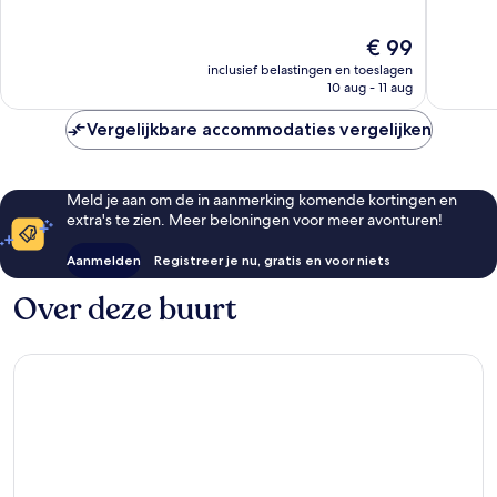
Londen
10,
10,
Zeer
Goed,
De
€ 99
goed,
3.978
prijs
inclusief belastingen en toeslagen
153
beoorde
is
10 aug - 11 aug
beoordelingen
€ 99
Vergelijkbare accommodaties vergelijken
Meld je aan om de in aanmerking komende kortingen en
extra's te zien. Meer beloningen voor meer avonturen!
Aanmelden
Registreer je nu, gratis en voor niets
Over deze buurt