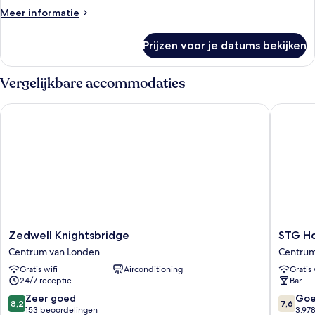
laden
Meer
Meer informatie
details
over
Prijzen voor je datums bekijken
Lower
Double
Nest
Vergelijkbare accommodaties
Zedwell Knightsbridge
STG Hote
Zedwell
STG
Zedwell Knightsbridge
STG Ho
Knightsbridge
Hotel
Centrum van Londen
Centrum
Centrum
London
Gratis wifi
Airconditioning
Gratis 
van
Oxford
24/7 receptie
Bar
Londen
Street
Centru
8.2
7.6
Zeer goed
Go
8,2
7,6
van
van
van
153 beoordelingen
3.97