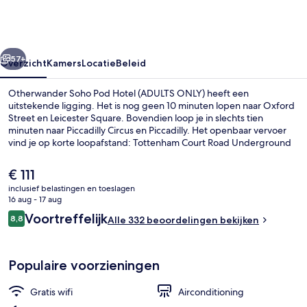
Hotel
(ADULTS
ONLY)
rige
Volgende
57+
Overzicht
Kamers
Locatie
Beleid
Otherwander Soho Pod Hotel (ADULTS ONLY) heeft een
uitstekende ligging. Het is nog geen 10 minuten lopen naar Oxford
Street en Leicester Square. Bovendien loop je in slechts tien
minuten naar Piccadilly Circus en Piccadilly. Het openbaar vervoer
vind je op korte loopafstand: Tottenham Court Road Underground
Station ligt vlakbij en Leicester Square Underground Station ligt 8
minuten verderop.
De
€ 111
huidige
inclusief belastingen en toeslagen
prijs
16 aug - 17 aug
Gemeenschappelijke badkamer
is
Beoordelingen
Voortreffelijk
8,8
Alle 332 beoordelingen bekijken
€ 111
8,8 op 10 –
Populaire voorzieningen
Gratis wifi
Airconditioning