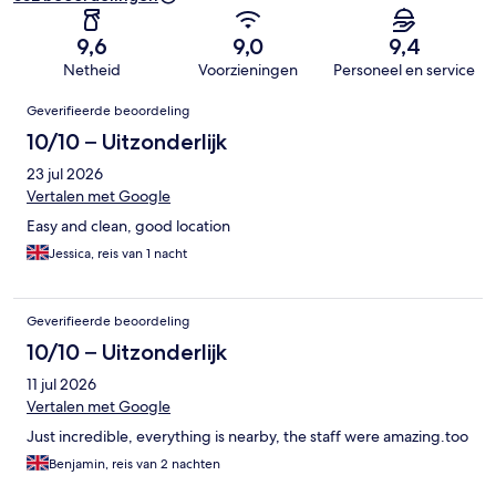
9,6
9,0
9,4
Netheid
Voorzieningen
Personeel en service
Beoordelingen
Geverifieerde beoordeling
10/10 – Uitzonderlijk
23 jul 2026
Vertalen met Google
Easy and clean, good location
Jessica, reis van 1 nacht
Geverifieerde beoordeling
10/10 – Uitzonderlijk
11 jul 2026
Vertalen met Google
Just incredible, everything is nearby, the staff were amazing.too
Benjamin, reis van 2 nachten