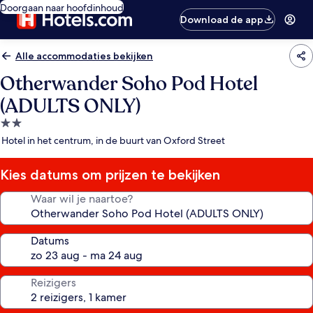
Doorgaan naar hoofdinhoud
Download de app
Alle accommodaties bekijken
Otherwander Soho Pod Hotel
(ADULTS ONLY)
2.0-
sterrenaccommodatie
Hotel in het centrum, in de buurt van Oxford Street
Kies datums om prijzen te bekijken
Waar wil je naartoe?
Datums
Reizigers