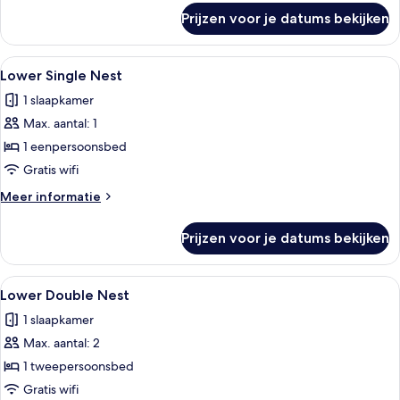
over
Prijzen voor je datums bekijken
Upper
Double
Nest
Alle
Geluiddichte muren, gratis wifi, bed
14
Lower Single Nest
foto's
1 slaapkamer
voor
Max. aantal: 1
Lower
Single
1 eenpersoonsbed
Nest
Gratis wifi
laden
Meer
Meer informatie
details
over
Prijzen voor je datums bekijken
Lower
Single
Nest
Alle
Een kleine kamer met een bed, een ma
16
Lower Double Nest
foto's
1 slaapkamer
voor
Max. aantal: 2
Lower
Double
1 tweepersoonsbed
Nest
Gratis wifi