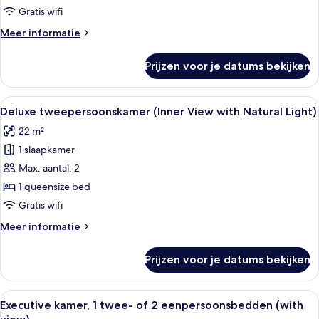
(Interior
Gratis wifi
Window)
Meer
Meer informatie
laden
details
over
Prijzen voor je datums bekijken
Superior
Twin
kamer
Alle
Een moderne hotelkamer met een groot 
7
(Interior
Deluxe tweepersoonskamer (Inner View with Natural Light)
foto's
Window)
22 m²
voor
1 slaapkamer
Deluxe
tweepersoonskamer
Max. aantal: 2
(Inner
1 queensize bed
View
Gratis wifi
with
Meer
Meer informatie
Natural
details
Light)
over
Prijzen voor je datums bekijken
Deluxe
laden
tweepersoonskamer
(Inner
Alle
Een moderne hotelkamer met een groot
9
View
Executive kamer, 1 twee- of 2 eenpersoonsbedden (with
foto's
with