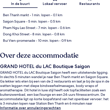
In de buurt
Lokaal vervoer
Restaurants
Ben Thanh markt
- 1 min. lopen
- 0.1 km
Saigon Square
- 5 min. lopen
- 0.5 km
Pham Ngu Lao Street
- 7 min. lopen
- 0.6 km
Dong Khoi Street
- 8 min. lopen
- 0.8 km
Bui Vien-promenade
- 10 min. lopen
- 0.9 km
Over deze accommodatie
GRAND HOTEL du LAC Boutique Saigon
GRAND HOTEL du LAC Boutique Saigon heeft een uitstekende ligging.
In slechts 5 minuten wandel je naar Ben Thanh markt en Saigon Square.
Ga lekker iets eten bij een van de 2 restaurants en laat je bij de spa in de
watten leggen met diepe bindweefselmassages, body wraps of
aromatherapie. Dit hotel in luxe stijl heeft ook topfaciliteiten zoals een
buitenzwembad, een bar/lounge en een 24-uurs fitnesscentrum. De
accommodatie ligt op korte loopafstand van het openbaar vervoer: het
is 3 minuten lopen naar Station Ben Thanh en 6 minuten naar
Metrostation Opera House.
Informatie over annuleringsrechten