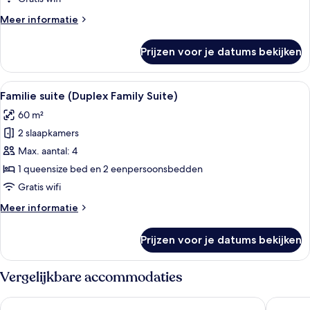
(Standing
Meer
Meer informatie
Balcony)
details
laden
over
Prijzen voor je datums bekijken
Premium
kamer,
kamers
Alle
Hotelkamer met een groot bed, een rod
8
met
Familie suite (Duplex Family Suite)
foto's
tussendeur
60 m²
(Standing
voor
Balcony)
2 slaapkamers
Familie
suite
Max. aantal: 4
(Duplex
1 queensize bed en 2 eenpersoonsbedden
Family
Gratis wifi
Suite)
Meer
Meer informatie
laden
details
over
Prijzen voor je datums bekijken
Familie
suite
(Duplex
Vergelijkbare accommodaties
Family
Suite)
Fusion Original Saigon Centre
Hotel Ni