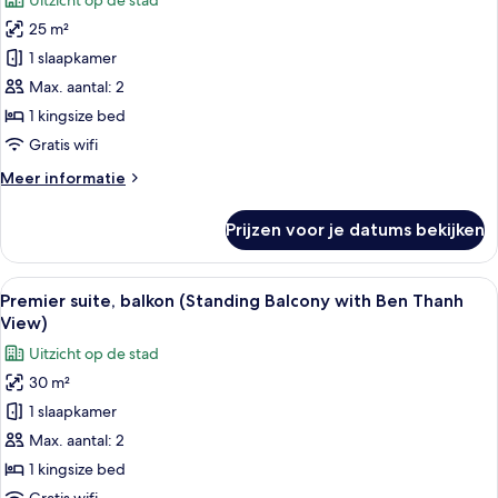
Uitzicht op de stad
voor
25 m²
Premium
kamer,
1 slaapkamer
balkon
Max. aantal: 2
(Standing
1 kingsize bed
Balcony)
Gratis wifi
laden
Meer
Meer informatie
details
over
Prijzen voor je datums bekijken
Premium
kamer,
balkon
Alle
Een moderne hotelkamer met een groot
6
(Standing
Premier suite, balkon (Standing Balcony with Ben Thanh
foto's
Balcony)
View)
voor
Uitzicht op de stad
Premier
30 m²
suite,
1 slaapkamer
balkon
(Standing
Max. aantal: 2
Balcony
1 kingsize bed
with