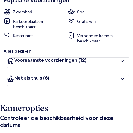
Populaire voorzieningen
d
i
Zwembad
Spa
g
e
Parkeerplaatsen
Gratis wifi
beschikbaar
b
Restaurant
Verbonden kamers
e
beschikbaar
o
o
Alles bekijken
r
d
Voornaamste voorzieningen
(12)
e
l
i
Net als thuis
(6)
n
g
e
n
Kameropties
v
a
Controleer de beschikbaarheid voor deze
n
datums
r