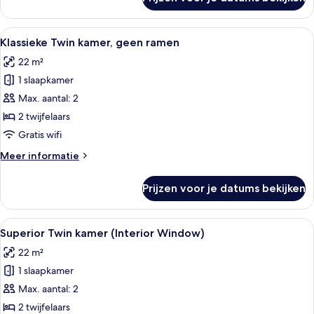
Klassieke
tweepersoonskamer,
geen
Alle
Een moderne hotelkamer met een groot
7
ramen
Klassieke Twin kamer, geen ramen
foto's
22 m²
voor
1 slaapkamer
Klassieke
Twin
Max. aantal: 2
kamer,
2 twijfelaars
geen
Gratis wifi
ramen
Meer
Meer informatie
laden
details
over
Prijzen voor je datums bekijken
Klassieke
Twin
kamer,
Alle
Een hotelkamer met een groot bed, ee
9
geen
Superior Twin kamer (Interior Window)
foto's
ramen
22 m²
voor
1 slaapkamer
Superior
Twin
Max. aantal: 2
kamer
2 twijfelaars