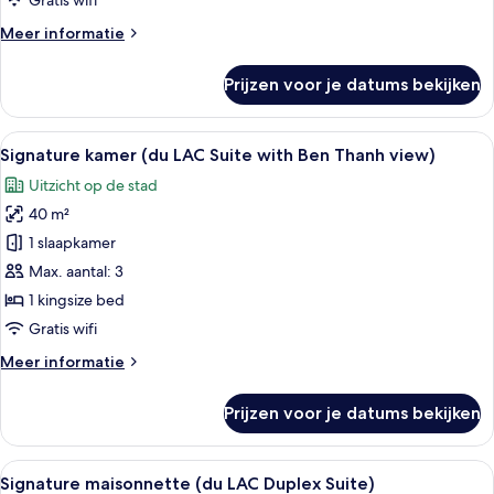
Gratis wifi
Ben
Meer
Meer informatie
Thanh
details
View)
over
Prijzen voor je datums bekijken
Premier
laden
suite,
balkon
Alle
Een moderne hotelkamer met een groo
8
(Standing
Signature kamer (du LAC Suite with Ben Thanh view)
foto's
Balcony
Uitzicht op de stad
with
voor
Ben
40 m²
Signature
Thanh
kamer
1 slaapkamer
View)
(du
Max. aantal: 3
LAC
1 kingsize bed
Suite
Gratis wifi
with
Meer
Meer informatie
Ben
details
Thanh
over
Prijzen voor je datums bekijken
view)
Signature
kamer
laden
(du
Alle
Een moderne woonkamer met een rode ba
7
LAC
Signature maisonnette (du LAC Duplex Suite)