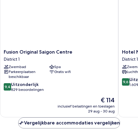
Fusion
Hotel
Fusion Original Saigon Centre
Hotel 
Original
Nikko
District 1
District 1
Saigon
Saigon
Zwembad
Spa
Zwem
Centre
District
Parkeerplaatsen
Gratis wifi
Luchth
District
1
beschikbaar
1
9.6
Uitz
9,6
9.4
Uitzonderlijk
van
1.60
9,4
van
829 beoordelingen
10,
10,
Uitzonder
De
€ 114
Uitzonderlijk,
1.609
prijs
829
inclusief belastingen en toeslagen
beoorde
is
29 aug - 30 aug
beoordelingen
€ 114
Vergelijkbare accommodaties vergelijken