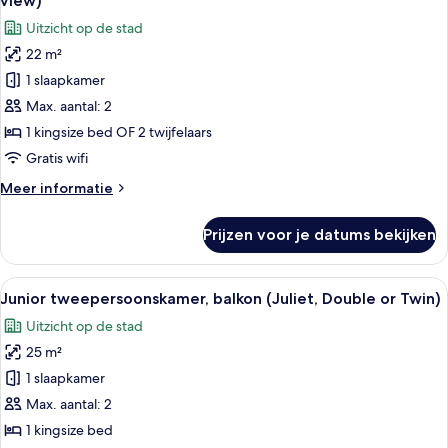
view)
Natural
voor
Uitzicht op de stad
Light)
Executive
22 m²
kamer,
1 slaapkamer
1
twee-
Max. aantal: 2
of
1 kingsize bed OF 2 twijfelaars
2
Gratis wifi
eenpersoonsbedden
Meer
Meer informatie
(with
details
view)
over
Prijzen voor je datums bekijken
Executive
laden
kamer,
1
Alle
Een hotelkamer met een groot bed, een
8
twee-
Junior tweepersoonskamer, balkon (Juliet, Double or Twin)
foto's
of
Uitzicht op de stad
2
voor
eenpersoonsbedden
25 m²
Junior
(with
tweepersoonskamer,
1 slaapkamer
view)
balkon
Max. aantal: 2
(Juliet,
1 kingsize bed