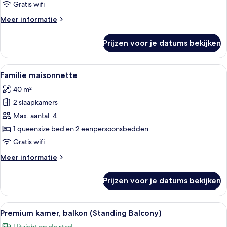
Double
Gratis wifi
or
Meer
Meer informatie
Twin)
details
laden
over
Prijzen voor je datums bekijken
Junior
tweepersoonskamer,
balkon
Alle
Een hotelkamer met twee bedden, een 
5
(Juliet,
Familie maisonnette
foto's
Double
40 m²
or
voor
Twin)
2 slaapkamers
Familie
maisonnette
Max. aantal: 4
laden
1 queensize bed en 2 eenpersoonsbedden
Gratis wifi
Meer
Meer informatie
details
over
Prijzen voor je datums bekijken
Familie
maisonnette
Alle
Een moderne hotelkamer met een groot
7
Premium kamer, balkon (Standing Balcony)
foto's