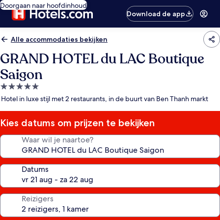
Doorgaan naar hoofdinhoud
Download de app
Alle accommodaties bekijken
GRAND HOTEL du LAC Boutique
Saigon
5.0-
sterrenaccommodatie
Hotel in luxe stijl met 2 restaurants, in de buurt van Ben Thanh markt
Kies datums om prijzen te bekijken
Waar wil je naartoe?
Datums
Reizigers