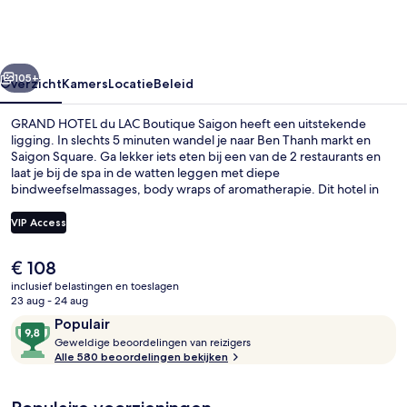
LAC
Boutique
Saigon
rige
Volgende
105+
Overzicht
Kamers
Locatie
Beleid
GRAND HOTEL du LAC Boutique Saigon heeft een uitstekende
ligging. In slechts 5 minuten wandel je naar Ben Thanh markt en
Saigon Square. Ga lekker iets eten bij een van de 2 restaurants en
laat je bij de spa in de watten leggen met diepe
bindweefselmassages, body wraps of aromatherapie. Dit hotel in
luxe stijl heeft ook topfaciliteiten zoals een buitenzwembad, een
bar/lounge en een 24-uurs fitnesscentrum. De accommodatie ligt
VIP Access
op korte loopafstand van het openbaar vervoer: het is 3 minuten
lopen naar Station Ben Thanh en 6 minuten naar Metrostation
De
€ 108
Opera House.
Een buitenzwembad
huidige
inclusief belastingen en toeslagen
prijs
23 aug - 24 aug
is
Beoordelingen
9,8
Populair
€ 108
G
van
Geweldige beoordelingen van reizigers
e
Alle 580 beoordelingen bekijken
10,
w
Populair
e
l