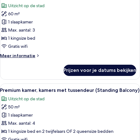
foto's
Suite
Uitzicht op de stad
with
voor
Ben
60 m²
Signature
Thanh
maisonnette
1 slaapkamer
view)
(du
Max. aantal: 3
LAC
1 kingsize bed
Duplex
Gratis wifi
Suite)
Meer
Meer informatie
laden
details
over
Prijzen voor je datums bekijken
Signature
maisonnette
(du
Alle
Een hotelkamer met een groot bed, een
8
LAC
Premium kamer, kamers met tussendeur (Standing Balcony)
foto's
Duplex
Uitzicht op de stad
Suite)
voor
50 m²
Premium
kamer,
1 slaapkamer
kamers
Max. aantal: 4
met
1 kingsize bed en 2 twijfelaars OF 2 queensize bedden
tussendeur
Gratis wifi