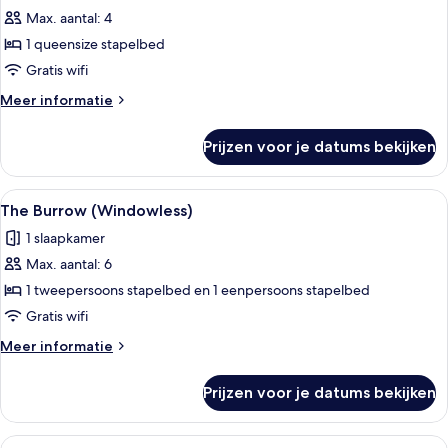
Max. aantal: 4
The
Accessible
1 queensize stapelbed
Nest
Gratis wifi
for
Meer
Meer informatie
4
details
laden
over
Prijzen voor je datums bekijken
The
Accessible
Nest
Alle
Een compacte hotelkamer met stapelbe
9
for
The Burrow (Windowless)
foto's
4
1 slaapkamer
voor
Max. aantal: 6
The
Burrow
1 tweepersoons stapelbed en 1 eenpersoons stapelbed
(Windowless)
Gratis wifi
laden
Meer
Meer informatie
details
over
Prijzen voor je datums bekijken
The
Burrow
(Windowless)
Alle
Een net opgemaakt bed met witte lake