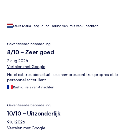
metrostation Earl’s court. Vanuit Earl’s court ben je zo overal. De
wijk waarin het hotel ligt, Kensington, is prachtig. Ik zou het
hotel zeker aanraden!
Laura Maria Jacqueline Dorine van, reis van 3 nachten
Geverifieerde beoordeling
8/10 – Zeer goed
2 aug 2026
Vertalen met Google
Hotel est tres bien situé, les chambres sont tres propres et le
personnel acceuillant
Rashid, reis van 4 nachten
Geverifieerde beoordeling
10/10 – Uitzonderlijk
9 jul 2026
Vertalen met Google