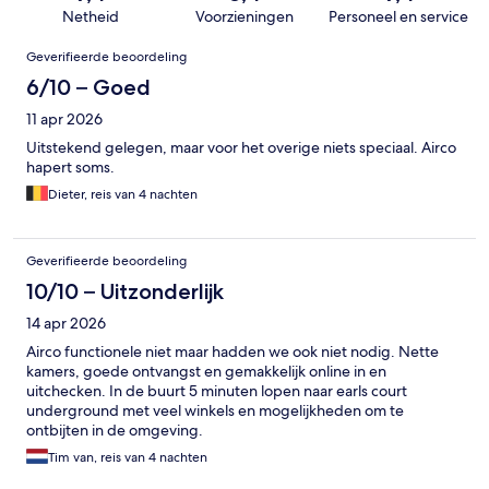
Netheid
Voorzieningen
Personeel en service
Beoordelingen
Geverifieerde beoordeling
6/10 – Goed
11 apr 2026
Uitstekend gelegen, maar voor het overige niets speciaal. Airco
hapert soms.
Dieter, reis van 4 nachten
Geverifieerde beoordeling
10/10 – Uitzonderlijk
14 apr 2026
Airco functionele niet maar hadden we ook niet nodig. Nette
kamers, goede ontvangst en gemakkelijk online in en
uitchecken. In de buurt 5 minuten lopen naar earls court
underground met veel winkels en mogelijkheden om te
ontbijten in de omgeving.
Tim van, reis van 4 nachten