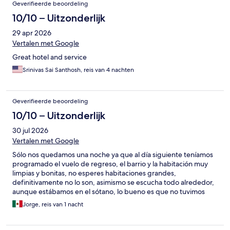
Geverifieerde beoordeling
10/10 – Uitzonderlijk
29 apr 2026
Vertalen met Google
Great hotel and service
Srinivas Sai Santhosh, reis van 4 nachten
Geverifieerde beoordeling
10/10 – Uitzonderlijk
30 jul 2026
Vertalen met Google
Sólo nos quedamos una noche ya que al día siguiente teníamos
programado el vuelo de regreso, el barrio y la habitación muy
limpias y bonitas, no esperes habitaciones grandes,
definitivamente no lo son, asimismo se escucha todo alrededor,
aunque estábamos en el sótano, lo bueno es que no tuvimos
vecinos escandalosos. Así que si vas de paso está perfecto, si vas
Jorge, reis van 1 nacht
a una estancia prolongada lo mejor será que tengas muchas
actividades fuera del hotel.