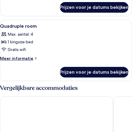
over
Prijzen voor je datums bekijken
Cosy
King
room
Alle
Een stapelbed met bureau en stoel, ee
3
Quadruple room
foto's
Max. aantal: 4
voor
1 kingsize bed
Quadruple
room
Gratis wifi
laden
Meer
Meer informatie
details
over
Prijzen voor je datums bekijken
Quadruple
room
Vergelijkbare accommodaties
The Kensington Hideaway
Ellen Ke