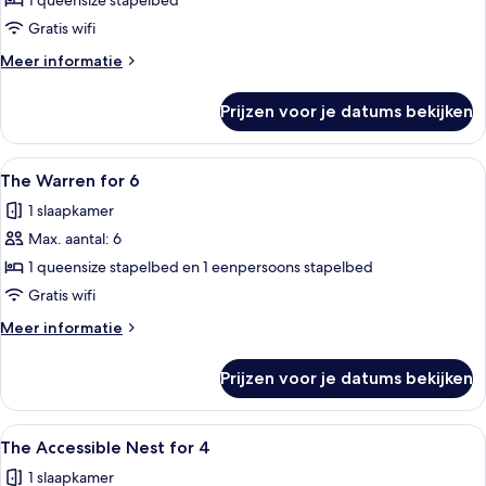
Nest
1 queensize stapelbed
for
Gratis wifi
4
Meer
Meer informatie
laden
details
over
Prijzen voor je datums bekijken
The
Nest
for
Alle
The Warren for 6 | Gratis wifi, bedde
8
4
The Warren for 6
foto's
1 slaapkamer
voor
Max. aantal: 6
The
Warren
1 queensize stapelbed en 1 eenpersoons stapelbed
for
Gratis wifi
6
Meer
Meer informatie
laden
details
over
Prijzen voor je datums bekijken
The
Warren
for
Alle
Een stapelbed met bureau en stoel, ee
8
6
The Accessible Nest for 4
foto's
1 slaapkamer
voor