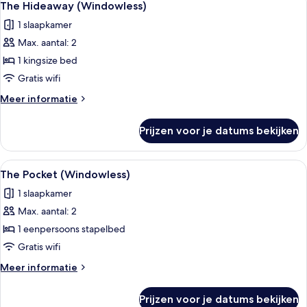
5
The Hideaway (Windowless)
foto's
1 slaapkamer
voor
Max. aantal: 2
The
Hideaway
1 kingsize bed
(Windowless)
Gratis wifi
laden
Meer
Meer informatie
details
over
Prijzen voor je datums bekijken
The
Hideaway
(Windowless)
Alle
Een compacte hotelkamer met stapelbe
7
The Pocket (Windowless)
foto's
1 slaapkamer
voor
Max. aantal: 2
The
Pocket
1 eenpersoons stapelbed
(Windowless)
Gratis wifi
laden
Meer
Meer informatie
details
over
Prijzen voor je datums bekijken
The