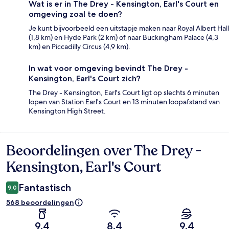
Wat is er in The Drey - Kensington, Earl's Court en
omgeving zoal te doen?
Je kunt bijvoorbeeld een uitstapje maken naar Royal Albert Hall
(1,8 km) en Hyde Park (2 km) of naar Buckingham Palace (4,3
km) en Piccadilly Circus (4,9 km).
In wat voor omgeving bevindt The Drey -
Kensington, Earl's Court zich?
The Drey - Kensington, Earl's Court ligt op slechts 6 minuten
lopen van Station Earl's Court en 13 minuten loopafstand van
Kensington High Street.
Beoordelingen over The Drey -
Beoordelingen
Kensington, Earl's Court
Fantastisch
9,0
568 beoordelingen
9,4
8,4
9,4