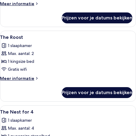
Meer
Meer informatie
details
over
Prijzen voor je datums bekijken
The
Duo
Alle
Hotelkamer met een bed, een kaptafel 
10
The Roost
foto's
1 slaapkamer
voor
Max. aantal: 2
The
Roost
1 kingsize bed
laden
Gratis wifi
Meer
Meer informatie
details
over
Prijzen voor je datums bekijken
The
Roost
Alle
Een stapelbed met bureau en stoel, ee
6
The Nest for 4
foto's
1 slaapkamer
voor
Max. aantal: 4
The