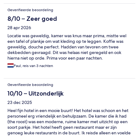
Geverifieerde beoordeling
8/10 – Zeer goed
28 apr 2026
Locatie was geweldig, kamer was knus maar prima, mistte wel
een tafel of plankje om wat kleding op te leggen. Koffie was
geweldig, douche perfect. Hadden van tevoren om twee
dekbedden gevraagd. Dit was helaas niet geregeld en ook
hierna niet op orde. Prima voor een paar nachten.
Paul, reis van 3 nachten
Geverifieerde beoordeling
10/10 – Uitzonderlijk
23 dec 2025
Heel fijn hotel in een mooie buurt! Het hotel was schoon en het
personeel erg vriendelijk en behulpzaam. De kamer die ik had
(the roost) was een moderne, ruime kamer met uitzicht op een
soort parkje. Het hotel heeft geen restaurant maar er zijn
genoeg leuke restaurants in de buurt. Ik reisde alleen en voelde
me erg veilig in de omgeving. Het hotel ligt dichtbij