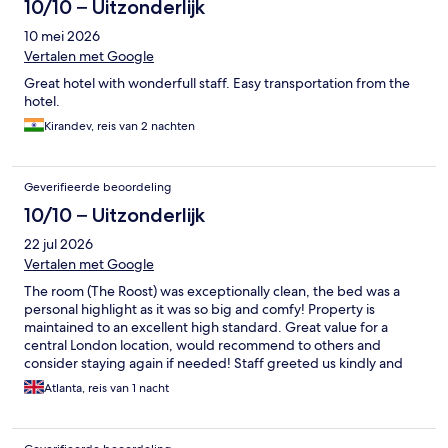
10/10 – Uitzonderlijk
10 mei 2026
Vertalen met Google
Great hotel with wonderfull staff. Easy transportation from the
hotel.
Kirandev, reis van 2 nachten
Geverifieerde beoordeling
10/10 – Uitzonderlijk
22 jul 2026
Vertalen met Google
The room (The Roost) was exceptionally clean, the bed was a
personal highlight as it was so big and comfy! Property is
maintained to an excellent high standard. Great value for a
central London location, would recommend to others and
consider staying again if needed! Staff greeted us kindly and
showed up to the lift with verbal instructions on how to reach
Atlanta, reis van 1 nacht
our room which was very helpful. Only issue was the coffee
machine in the room, would be useful to have access to the
instructions on how to use this. Other than that, an excellent