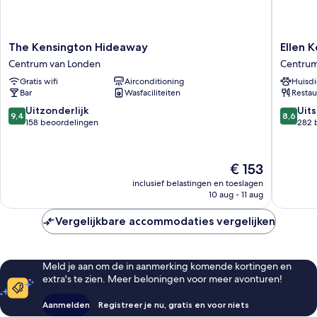
The
Ellen
The Kensington Hideaway
Ellen 
Kensington
Kensing
Centrum van Londen
Centrum
Hideaway
Centru
Gratis wifi
Airconditioning
Huisdi
Centrum
van
Bar
Wasfaciliteiten
Restau
van
Londen
Londen
9.4
8.6
Uitzonderlijk
Uit
9,4
8,6
van
van
158 beoordelingen
282 
10,
10,
Uitzonderlijk,
Uitstek
158
282
De
€ 153
beoordelingen
beoorde
prijs
inclusief belastingen en toeslagen
is
10 aug - 11 aug
€ 153
Vergelijkbare accommodaties vergelijken
Meld je aan om de in aanmerking komende kortingen en
extra's te zien. Meer beloningen voor meer avonturen!
Aanmelden
Registreer je nu, gratis en voor niets