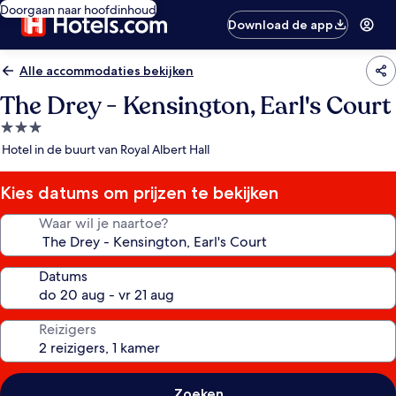
Doorgaan naar hoofdinhoud
Download de app
Alle accommodaties bekijken
The Drey - Kensington, Earl's Court
3.0-
sterrenaccommodatie
Hotel in de buurt van Royal Albert Hall
Kies datums om prijzen te bekijken
Waar wil je naartoe?
Datums
Reizigers
Zoeken