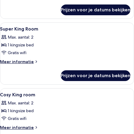
details
over
Prijzen voor je datums bekijken
The
Burrow
Alle
Een hotelkamer met een bed, nachtkas
2
Super King Room
foto's
Max. aantal: 2
voor
1 kingsize bed
Super
King
Gratis wifi
Room
Meer
Meer informatie
laden
details
over
Prijzen voor je datums bekijken
Super
King
Room
Alle
Een kleine hotelkamer met een bed, ee
2
Cosy King room
foto's
Max. aantal: 2
voor
1 kingsize bed
Cosy
King
Gratis wifi
room
Meer
Meer informatie
laden
details