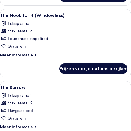
Pocket
(Windowless)
Alle
Een stapelbed met bureau en stoel, ee
4
The Nook for 4 (Windowless)
foto's
1 slaapkamer
voor
Max. aantal: 4
The
Nook
1 queensize stapelbed
for
Gratis wifi
4
Meer
Meer informatie
(Windowless)
details
laden
over
Prijzen voor je datums bekijken
The
Nook
for
Alle
Een hotelkamer met een bed, twee kuss
5
4
The Burrow
foto's
(Windowless)
1 slaapkamer
voor
Max. aantal: 2
The
Burrow
1 kingsize bed
laden
Gratis wifi
Meer
Meer informatie