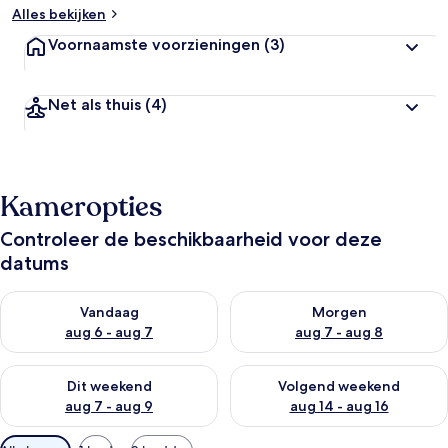
Alles bekijken
Voornaamste voorzieningen
(3)
Net als thuis
(4)
Kameropties
Controleer de beschikbaarheid voor deze
datums
De beschikbaarheid controleren voor vanavond aug 6 - aug 7
De beschikbaarheid controler
Vandaag
Morgen
aug 6 - aug 7
aug 7 - aug 8
De beschikbaarheid controleren voor dit weekend aug 7 - aug
De beschikbaarheid controler
Dit weekend
Volgend weekend
aug 7 - aug 9
aug 14 - aug 16
Beschikbare