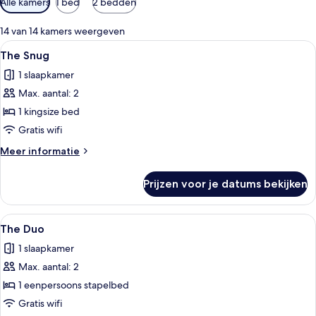
Alle kamers
1 bed
2 bedden
filters
voor
14 van 14 kamers weergeven
kamers
Alle
Een kleine hotelkamer met een bed, ee
8
The Snug
foto's
1 slaapkamer
voor
Max. aantal: 2
The
Snug
1 kingsize bed
laden
Gratis wifi
Meer
Meer informatie
details
over
Prijzen voor je datums bekijken
The
Snug
Alle
Een compacte hotelkamer met stapelbe
7
The Duo
foto's
1 slaapkamer
voor
Max. aantal: 2
The
Duo
1 eenpersoons stapelbed
laden
Gratis wifi