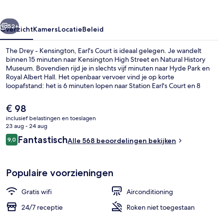
Earl's
Court
rige
Volgende
52+
Overzicht
Kamers
Locatie
Beleid
The Drey - Kensington, Earl's Court is ideaal gelegen. Je wandelt
binnen 15 minuten naar Kensington High Street en Natural History
Museum. Bovendien rijd je in slechts vijf minuten naar Hyde Park en
Royal Albert Hall. Het openbaar vervoer vind je op korte
loopafstand: het is 6 minuten lopen naar Station Earl's Court en 8
minuten naar Gloucester Road Underground Station.
De
€ 98
huidige
inclusief belastingen en toeslagen
prijs
23 aug - 24 aug
Exterieur
is
Beoordelingen
Fantastisch
9,0
Alle 568 beoordelingen bekijken
€ 98
9,0 op 10 –
Populaire voorzieningen
Gratis wifi
Airconditioning
24/7 receptie
Roken niet toegestaan