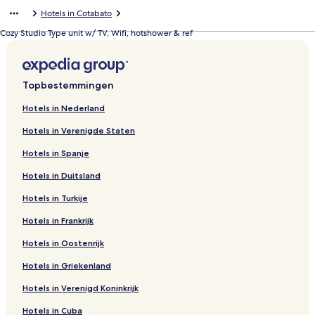
p
o
k
Hotels in Cotabato
e
p
o
n
e
p
Cozy Studio Type unit w/ TV, Wifi, hotshower & ref
t
n
e
d
t
n
e
d
t
p
e
d
Topbestemmingen
a
p
e
g
a
p
Hotels in Nederland
i
g
a
n
i
g
Hotels in Verenigde Staten
a
n
i
L
a
n
Hotels in Spanje
u
T
a
Hotels in Duitsland
x
h
J
u
e
e
Hotels in Turkije
r
P
a
y
a
m
Hotels in Frankrijk
H
r
c
O
a
o
Hotels in Oostenrijk
M
g
R
Hotels in Griekenland
E
o
o
n
y
Hotels in Verenigd Koninkrijk
H
a
o
l
Hotels in Cuba