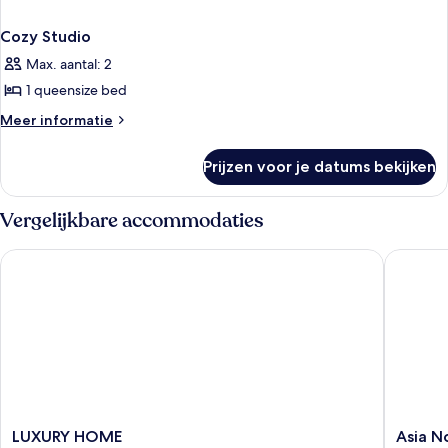
Cozy Studio
Max. aantal: 2
1 queensize bed
Meer
Meer informatie
details
over
Prijzen voor je datums bekijken
Cozy
Studio
Vergelijkbare accommodaties
LUXURY HOME
Asia Nov
LUXURY
Asia
LUXURY HOME
Asia N