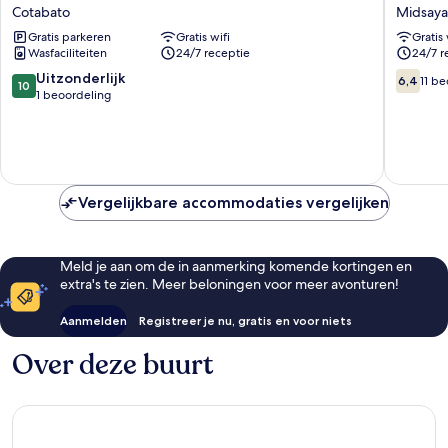
HOME
Novo
Cotabato
Midsay
Cotabato
Boutiqu
Gratis parkeren
Gratis wifi
Gratis 
Hotel
Wasfaciliteiten
24/7 receptie
24/7 r
-
Midsay
10.0
6.4
Uitzonderlijk
6,4
11 b
10
Midsay
van
van
1 beoordeling
10,
10,
Uitzonderlijk,
11
1
beoorde
beoordeling
Vergelijkbare accommodaties vergelijken
Meld je aan om de in aanmerking komende kortingen en
extra's te zien. Meer beloningen voor meer avonturen!
Aanmelden
Registreer je nu, gratis en voor niets
Over deze buurt