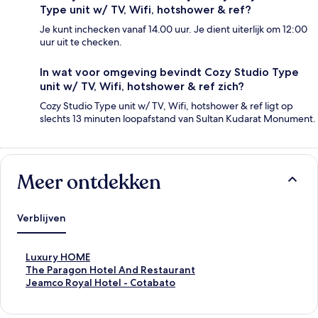
Type unit w/ TV, Wifi, hotshower & ref?
Je kunt inchecken vanaf 14.00 uur. Je dient uiterlijk om 12:00
uur uit te checken.
In wat voor omgeving bevindt Cozy Studio Type
unit w/ TV, Wifi, hotshower & ref zich?
Cozy Studio Type unit w/ TV, Wifi, hotshower & ref ligt op
slechts 13 minuten loopafstand van Sultan Kudarat Monument.
Meer ontdekken
Verblijven
L
Luxury HOME
i
L
The Paragon Hotel And Restaurant
n
i
L
Jeamco Royal Hotel - Cotabato
k
n
i
o
k
n