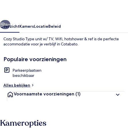
unit
w/
TV,
rige
Volgende
Wifi,
16+
Overzicht
Kamers
Locatie
Beleid
hotshower
Cozy Studio Type unit w/ TV, Wifi, hotshower & ref is de perfecte
&
accommodatie voor je verblijf in Cotabato.
ref
Populaire voorzieningen
Parkeerplaatsen
beschikbaar
Alles bekijken
Privékeuken
Voornaamste voorzieningen
(1)
Kameropties