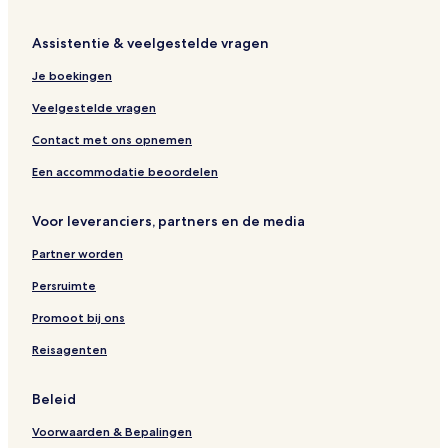
t
H
e
o
l
t
Assistentie & veelgestelde vragen
A
e
n
l
Je boekingen
d
-
Veelgestelde vragen
R
C
e
o
Contact met ons opnemen
s
t
t
a
Een accommodatie beoordelen
a
b
u
a
r
t
Voor leveranciers, partners en de media
a
o
Partner worden
n
t
Persruimte
Promoot bij ons
Reisagenten
Beleid
Voorwaarden & Bepalingen