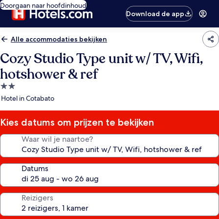
Doorgaan naar hoofdinhoud
Download de app
Alle accommodaties bekijken
Cozy Studio Type unit w/ TV, Wifi,
hotshower & ref
2.0-
sterrenaccommodatie
Hotel in Cotabato
Kies datums om prijzen te bekijken
Waar wil je naartoe?
Datums
Reizigers