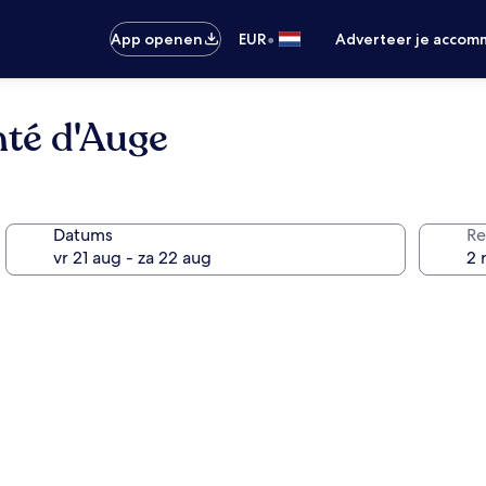
•
App openen
EUR
Adverteer je accom
mté d'Auge
Datums
Re