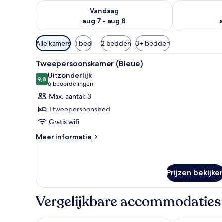
De beschikbaarheid controleren voor vanavond aug 
De beschikbaa
Vandaag
aug 7 - aug 8
Beschikbare
Alle kamers
1 bed
2 bedden
3+ bedden
filters
Alle
Een slaapkamer met een houten
voor
5
Tweepersoonskamer (Bleue)
foto's
kamers
Uitzonderlijk
voor
9,8
9,8 van 10
(6
6 beoordelingen
Tweepersoonskamer
beoordelingen)
Max. aantal: 3
(Bleue)
1 tweepersoonsbed
laden
Gratis wifi
Meer
Meer informatie
details
over
Tweepersoonskamer
(Bleue)
Prijzen bekijke
Vergelijkbare accommodaties