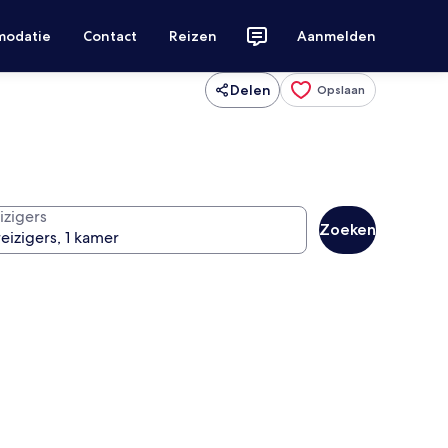
modatie
Contact
Reizen
Aanmelden
Delen
Opslaan
izigers
Zoeken