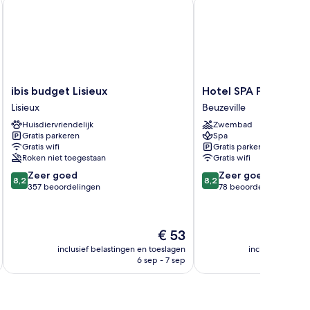
ibis budget Lisieux
Hotel SPA Piscine le Pet
ibis
Hotel
ibis budget Lisieux
Hotel SPA Piscine le 
budget
SPA
Lisieux
Beuzeville
Lisieux
Piscine
Huisdiervriendelijk
Zwembad
Lisieux
le
Gratis parkeren
Spa
Petit
Gratis wifi
Gratis parkeren
Castel
Roken niet toegestaan
Gratis wifi
Beuzeville
8.2
8.2
Zeer goed
Zeer goed
8,2
8,2
van
van
357 beoordelingen
78 beoordelingen
10,
10,
Zeer
Zeer
goed,
goed,
De
€ 53
357
78
prijs
beoordelingen
beoordelingen
inclusief belastingen en toeslagen
inclusief belast
is
6 sep - 7 sep
€ 53