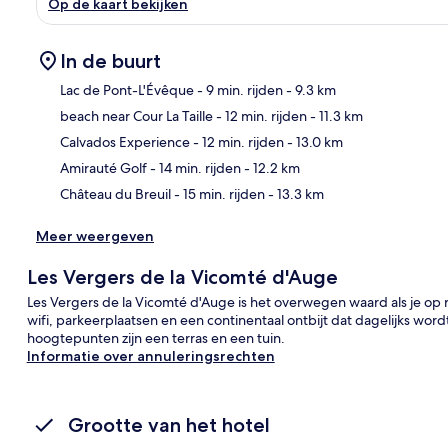
Op de kaart bekijken
In de buurt
Lac de Pont-L'Évêque
- 9 min. rijden
- 9.3 km
beach near Cour La Taille
- 12 min. rijden
- 11.3 km
Kaa
Calvados Experience
- 12 min. rijden
- 13.0 km
Amirauté Golf
- 14 min. rijden
- 12.2 km
Château du Breuil
- 15 min. rijden
- 13.3 km
Meer weergeven
Les Vergers de la Vicomté d'Auge
Les Vergers de la Vicomté d'Auge is het overwegen waard als je op r
wifi, parkeerplaatsen en een continentaal ontbijt dat dagelijks wo
hoogtepunten zijn een terras en een tuin.
Informatie over annuleringsrechten
Grootte van het hotel