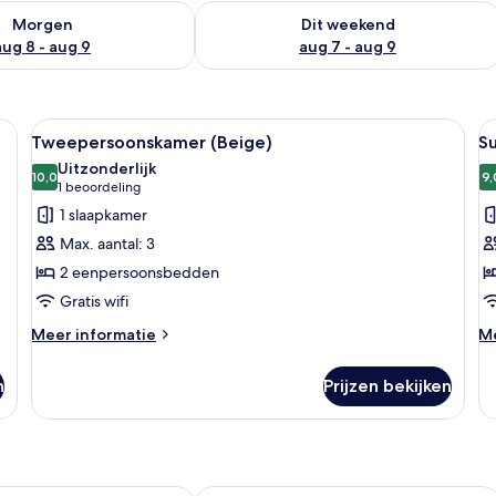
7 - aug 8
rheid controleren voor morgen aug 8 - aug 9
De beschikbaarheid controleren voor
Morgen
Dit weekend
aug 8 - aug 9
aug 7 - aug 9
 bed, een nachtkastje, een klein plankje en een raam met gordijnen.
Alle
Een slaapkamer met een houten bed, t
Al
5
Tweepersoonskamer (Beige)
Su
foto's
f
Uitzonderlijk
voor
10,0
v
9,
10,0 van 10
(1
1 beoordeling
Tweepersoonskamer
S
beoordeling)
1 slaapkamer
(Beige)
l
Max. aantal: 3
laden
2 eenpersoonsbedden
Gratis wifi
Meer
M
Meer informatie
Me
details
de
over
ov
n
Prijzen bekijken
Tweepersoonskamer
Su
(Beige)