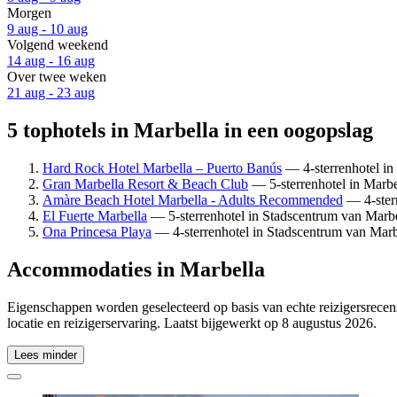
Morgen
9 aug - 10 aug
Volgend weekend
14 aug - 16 aug
Over twee weken
21 aug - 23 aug
5 tophotels in Marbella in een oogopslag
Hard Rock Hotel Marbella – Puerto Banús
— 4-sterrenhotel in
Gran Marbella Resort & Beach Club
— 5-sterrenhotel in Marbel
Amàre Beach Hotel Marbella - Adults Recommended
— 4-sterr
El Fuerte Marbella
— 5-sterrenhotel in Stadscentrum van Marbel
Ona Princesa Playa
— 4-sterrenhotel in Stadscentrum van Marbe
Accommodaties in Marbella
Eigenschappen worden geselecteerd op basis van echte reizigersrecens
locatie en reizigerservaring. Laatst bijgewerkt op
8 augustus 2026
.
Lees minder