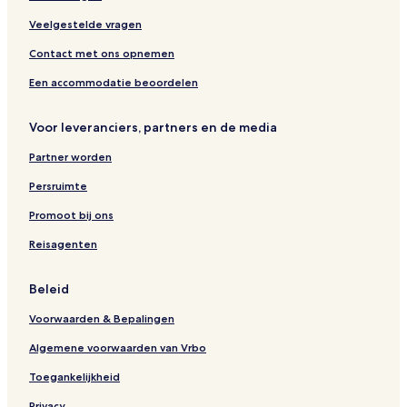
i
c
s
i
s
o
t
n
n
Veelgestelde vragen
i
i
S
o
H
u
Contact met ons opnemen
n
o
i
t
t
Een accommodatie beoordelen
e
e
l
s
Voor leveranciers, partners en de media
Partner worden
Persruimte
Promoot bij ons
Reisagenten
Beleid
Voorwaarden & Bepalingen
Algemene voorwaarden van Vrbo
Toegankelijkheid
Privacy