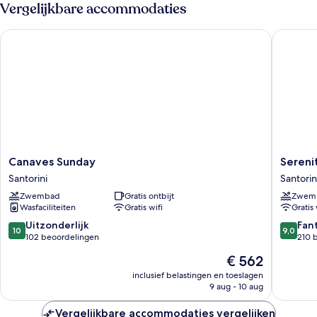
Vergelijkbare accommodaties
Canaves Sunday
Serenità
Canaves
Serenità
Canaves Sunday
Sereni
Sunday
Luxury
Santorini
Santorin
Santorini
Suites
Zwembad
Gratis ontbijt
Zwem
Santorin
Wasfaciliteiten
Gratis wifi
Gratis 
10.0
9.0
Uitzonderlijk
Fan
10
9,0
van
van
102 beoordelingen
210 
10,
10,
De
€ 562
Uitzonderlijk,
Fantasti
prijs
102
210
inclusief belastingen en toeslagen
is
9 aug - 10 aug
beoordelingen
beoorde
€ 562
Vergelijkbare accommodaties vergelijken