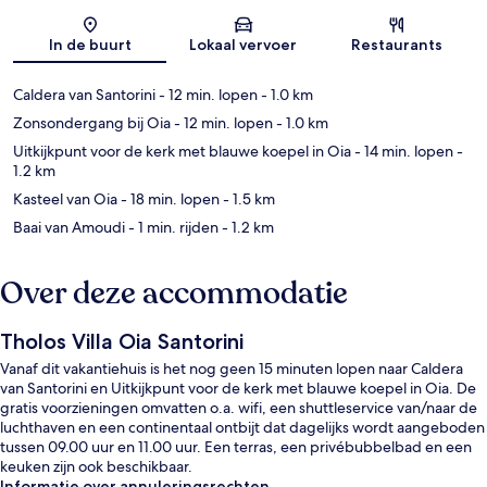
Kaart
In de buurt
Lokaal vervoer
Restaurants
Caldera van Santorini
- 12 min. lopen
- 1.0 km
Zonsondergang bij Oia
- 12 min. lopen
- 1.0 km
Uitkijkpunt voor de kerk met blauwe koepel in Oia
- 14 min. lopen
-
1.2 km
Kasteel van Oia
- 18 min. lopen
- 1.5 km
Baai van Amoudi
- 1 min. rijden
- 1.2 km
Over deze accommodatie
Tholos Villa Oia Santorini
Vanaf dit vakantiehuis is het nog geen 15 minuten lopen naar Caldera
van Santorini en Uitkijkpunt voor de kerk met blauwe koepel in Oia. De
gratis voorzieningen omvatten o.a. wifi, een shuttleservice van/naar de
luchthaven en een continentaal ontbijt dat dagelijks wordt aangeboden
tussen 09.00 uur en 11.00 uur. Een terras, een privébubbelbad en een
keuken zijn ook beschikbaar.
Informatie over annuleringsrechten