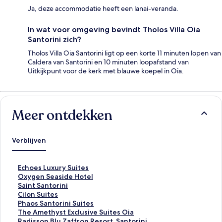
Ja, deze accommodatie heeft een lanai-veranda.
In wat voor omgeving bevindt Tholos Villa Oia
Santorini zich?
Tholos Villa Oia Santorini ligt op een korte 11 minuten lopen van
Caldera van Santorini en 10 minuten loopafstand van
Uitkijkpunt voor de kerk met blauwe koepel in Oia.
Meer ontdekken
Verblijven
L
Echoes Luxury Suites
i
L
Oxygen Seaside Hotel
n
i
L
Saint Santorini
k
n
i
L
Cilon Suites
o
k
n
i
L
Phaos Santorini Suites
p
o
k
n
i
L
The Amethyst Exclusive Suites Oia
e
p
o
k
n
i
L
Radisson Blu Zaffron Resort, Santorini