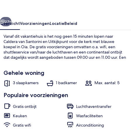
rige
Volgende
27+
Overzicht
Voorzieningen
Locatie
Beleid
Vanaf dit vakantiehuis is het nog geen 15 minuten lopen naar
Caldera van Santorini en Uitkijkpunt voor de kerk met blauwe
koepel in Oia. De gratis voorzieningen omvatten o.a. wifi, een
shuttleservice van/naar de luchthaven en een continentaal ontbijt
dat dagelijks wordt aangeboden tussen 09.00 uur en 11.00 uur. Een
terras, een privébubbelbad en een keuken zijn ook beschikbaar.
Gehele woning
3 slaapkamers
1 badkamer
Max. aantal: 5
Ingang accommodatie
Populaire voorzieningen
Gratis ontbijt
Luchthaventransfer
Keuken
Wasfaciliteiten
Gratis wifi
Airconditioning