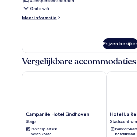
3)
4 eenpersoonsbedden
laden
Gratis wifi
Meer
Meer informatie
details
over
Familiekamer
(Room
Prijzen bekijke
3)
Vergelijkbare accommodaties
Campanile Hotel Eindhoven
Hotel La Rein
Campanile
Hotel
Campanile Hotel Eindhoven
Hotel La Re
Hotel
La
Strijp
Stadscentrum
Eindhoven
Reine
Parkeerplaatsen
Parkeerplaat
Strijp
Stadscentrum
beschikbaar
beschikbaar
van