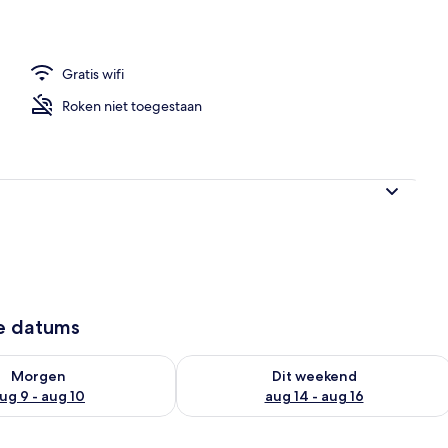
Gratis wifi
Roken niet toegestaan
ze datums
8 - aug 9
rheid controleren voor morgen aug 9 - aug 10
De beschikbaarheid controleren voor 
Morgen
Dit weekend
ug 9 - aug 10
aug 14 - aug 16