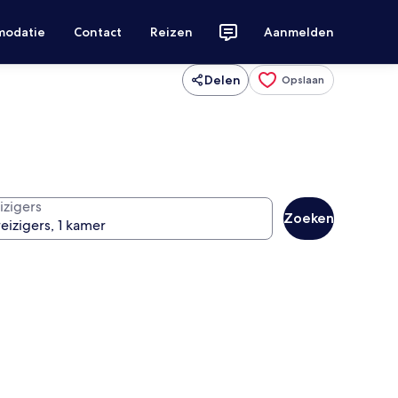
modatie
Contact
Reizen
Aanmelden
Delen
Opslaan
izigers
Zoeken