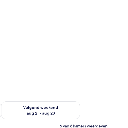
dit weekend aug 14 - aug 16
De beschikbaarheid controleren voor volgend weekend aug 2
Volgend weekend
aug 21 - aug 23
6 van 6 kamers weergeven