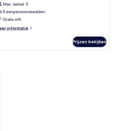
Max. aantal: 5
aden
5 eenpersoonsbedden
Gratis wifi
eer
er informatie
tails
er
Prijzen bekijken
miliekamer
Room
G