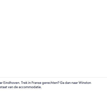
Terras
aar Eindhoven. Trek in Franse gerechten? Ga dan naar Winston
e staat van de accommodatie.
Tweepersoon