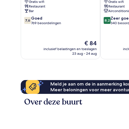
Gratis wifi
Gratis wifi
Eindhoven
Restaurant
Restaurant
Bar
Aircondition
7.6
8.2
Goed
Zeer goe
7,6
8,2
van
van
769 beoordelingen
340 beoord
10,
10,
Goed,
Zeer
769
goed,
De
€ 84
beoordelingen
340
prijs
beoordelinge
inclusief belastingen en toeslagen
inc
is
23 aug - 24 aug
€ 84
Meld je aan om de in aanmerking kom
Meer beloningen voor meer avontu
Over deze buurt