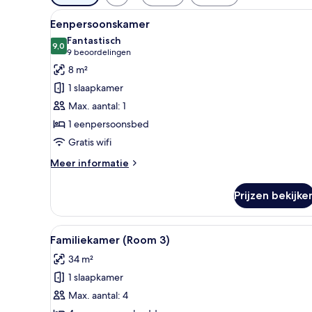
filters
Alle
Eenpersoonskamer | Gratis wi
voor
6
Eenpersoonskamer
foto's
kamers
Fantastisch
voor
9,0
9,0 van 10
(9
9 beoordelingen
Eenpersoonskamer
beoordelingen)
8 m²
laden
1 slaapkamer
Max. aantal: 1
1 eenpersoonsbed
Gratis wifi
Meer
Meer informatie
details
over
Prijzen bekijke
Eenpersoonskamer
Alle
Familiekamer (Room 3) | Grati
6
Familiekamer (Room 3)
foto's
34 m²
voor
1 slaapkamer
Familiekamer
(Room
Max. aantal: 4