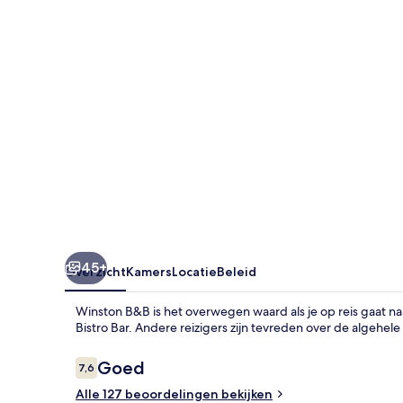
45+
Overzicht
Kamers
Locatie
Beleid
Winston B&B is het overwegen waard als je op reis gaat n
Bistro Bar. Andere reizigers zijn tevreden over de algehel
Beoordelingen
Goed
7,6
7,6 op 10 –
Alle 127 beoordelingen bekijken