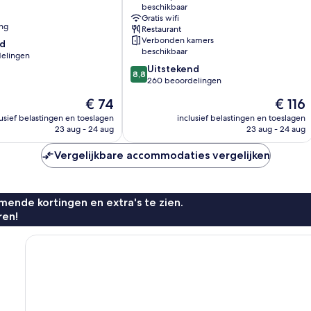
beschikbaar
IHG
Gratis wifi
Strijp
ing
Restaurant
Verbonden kamers
d
beschikbaar
elingen
8.8
Uitstekend
8,8
van
260 beoordelingen
10,
De
De
€ 74
€ 116
Uitstekend,
prijs
prijs
n
260
lusief belastingen en toeslagen
inclusief belastingen en toeslagen
is
is
23 aug - 24 aug
23 aug - 24 aug
beoordelingen
€ 74
€ 116
Vergelijkbare accommodaties vergelijken
ende kortingen en extra's te zien.
ren!