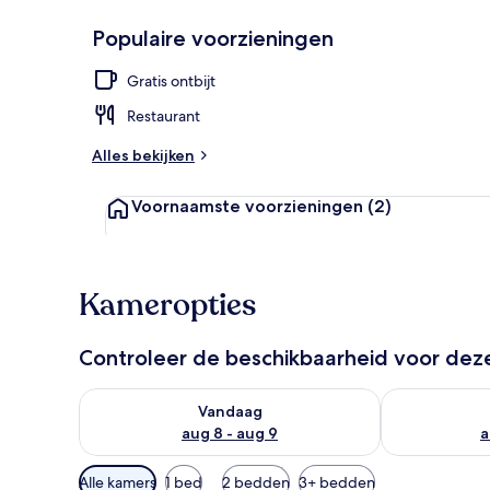
Populaire voorzieningen
Restaurant
Gratis ontbijt
Restaurant
Alles bekijken
Voornaamste voorzieningen
(2)
Kameropties
Controleer de beschikbaarheid voor de
De beschikbaarheid controleren voor vanavond aug 
De beschikbaa
Vandaag
aug 8 - aug 9
a
Beschikbare
Alle kamers
1 bed
2 bedden
3+ bedden