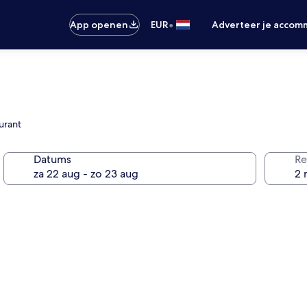
•
App openen
EUR
Adverteer je accom
urant
Datums
Re