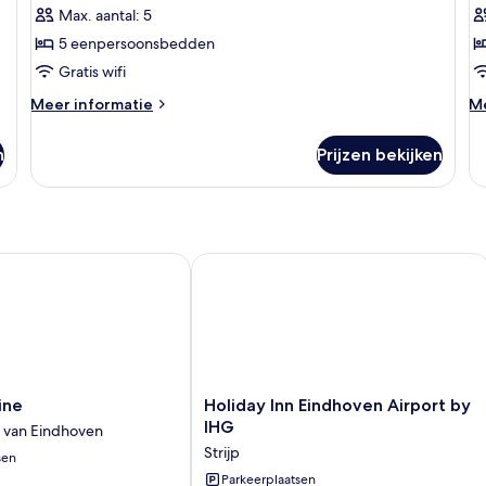
4)
9)
Max. aantal: 5
laden
l
5 eenpersoonsbedden
Gratis wifi
Meer
M
Meer informatie
Me
details
de
over
ov
n
Prijzen bekijken
Familiekamer
Fa
(Room
(
4)
9)
e
Holiday Inn Eindhoven Airport by IH
Holiday
ine
Holiday Inn Eindhoven Airport by
Inn
IHG
 van Eindhoven
Eindhoven
Strijp
sen
Airport
by
Parkeerplaatsen