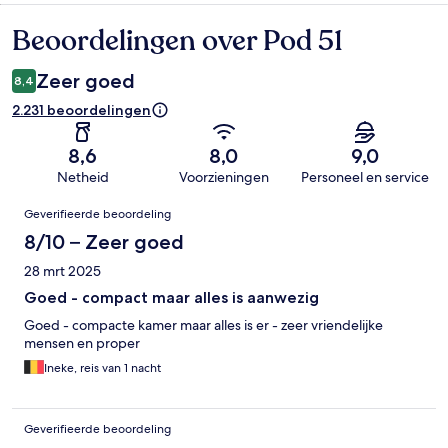
Beoordelingen over Pod 51
Beoordelingen
Zeer goed
8,4
2.231 beoordelingen
8,6
8,0
9,0
Netheid
Voorzieningen
Personeel en service
Beoordelingen
Geverifieerde beoordeling
8/10 – Zeer goed
28 mrt 2025
Goed - compact maar alles is aanwezig
Goed - compacte kamer maar alles is er - zeer vriendelijke
mensen en proper
Ineke, reis van 1 nacht
Geverifieerde beoordeling