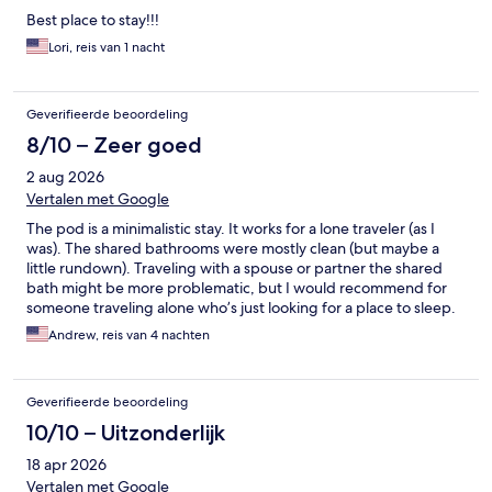
Best place to stay!!!
Lori, reis van 1 nacht
Geverifieerde beoordeling
8/10 – Zeer goed
2 aug 2026
Vertalen met Google
The pod is a minimalistic stay. It works for a lone traveler (as I
was). The shared bathrooms were mostly clean (but maybe a
little rundown). Traveling with a spouse or partner the shared
bath might be more problematic, but I would recommend for
someone traveling alone who’s just looking for a place to sleep.
The location is Excellent. Two blocks from the subway 6, E, and F
Andrew, reis van 4 nachten
with easy access to LaGuardia airport. Close the park and the
East side museums - lots to do.
Geverifieerde beoordeling
10/10 – Uitzonderlijk
18 apr 2026
Vertalen met Google