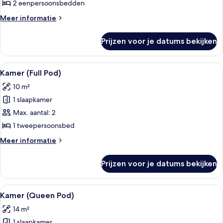
badkamer
2 eenpersoonsbedden
(Bunk
Meer
Meer informatie
Bed)
details
laden
over
Prijzen voor je datums bekijken
Kamer,
gedeelde
badkamer
Alle
Een opgemaakt bed met witte lakens e
5
(Bunk
Kamer (Full Pod)
foto's
Bed)
10 m²
voor
1 slaapkamer
Kamer
(Full
Max. aantal: 2
Pod)
1 tweepersoonsbed
laden
Meer
Meer informatie
details
over
Prijzen voor je datums bekijken
Kamer
(Full
Pod)
Alle
Een moderne hotelkamer met een opge
8
Kamer (Queen Pod)
foto's
14 m²
voor
1 slaapkamer