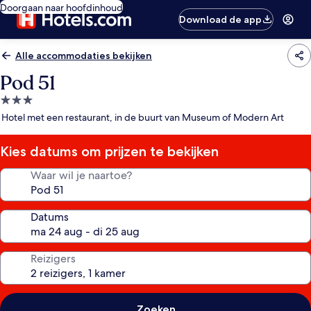
Doorgaan naar hoofdinhoud
Download de app
Alle accommodaties bekijken
Pod 51
3.0-
sterrenaccommodatie
Hotel met een restaurant, in de buurt van Museum of Modern Art
Kies datums om prijzen te bekijken
Waar wil je naartoe?
Datums
Reizigers
Zoeken