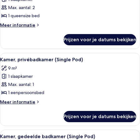
Kamer
(Queen
Max. aantal: 2
Pod)
1 queensize bed
laden
Meer
Meer informatie
details
over
Prijzen voor je datums bekijken
Kamer
(Queen
Pod)
Alle
Een moderne hotelkamer met een bed,
5
Kamer, privébadkamer (Single Pod)
foto's
9 m²
voor
1 slaapkamer
Kamer,
privébadkamer
Max. aantal: 1
(Single
1 eenpersoonsbed
Pod)
Meer
Meer informatie
laden
details
over
Prijzen voor je datums bekijken
Kamer,
privébadkamer
(Single
Alle
Een moderne hotelkamer met een bed,
5
Pod)
Kamer, gedeelde badkamer (Single Pod)