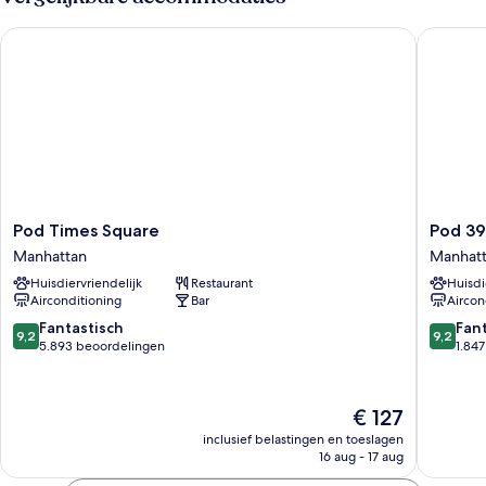
ADA,
Private
Pod Times Square
Pod 39
Bath
Pod
Pod
Pod Times Square
Pod 39
Times
39
Manhattan
Manhat
Square
Manhatt
Huisdiervriendelijk
Restaurant
Huisdi
Manhattan
Airconditioning
Bar
Aircon
9.2
9.2
Fantastisch
Fan
9,2
9,2
van
van
5.893 beoordelingen
1.84
10,
10,
Fantastisch,
Fantasti
5.893
1.847
De
€ 127
beoordelingen
beoorde
prijs
inclusief belastingen en toeslagen
is
16 aug - 17 aug
€ 127