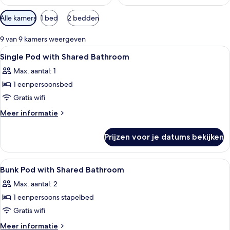
Beschikbare
Alle kamers
1 bed
2 bedden
filters
voor
9 van 9 kamers weergeven
kamers
Alle
Een bed met een wit-rode spreideken,
1
Single Pod with Shared Bathroom
foto's
Max. aantal: 1
voor
1 eenpersoonsbed
Single
Pod
Gratis wifi
with
Meer
Meer informatie
Shared
details
over
Bathroom
Prijzen voor je datums bekijken
Single
laden
Pod
with
Alle
Een kluis op de kamer, een bureau, ve
3
Shared
Bunk Pod with Shared Bathroom
foto's
Bathroom
Max. aantal: 2
voor
1 eenpersoons stapelbed
Bunk
Pod
Gratis wifi
with
Meer
Meer informatie