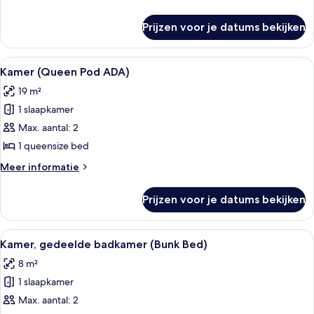
Shared
details
over
Bathroom
Prijzen voor je datums bekijken
Bunk
laden
Pod
with
Alle
Een badkamer met witte bakstenen mur
4
Shared
Kamer (Queen Pod ADA)
foto's
Bathroom
19 m²
voor
1 slaapkamer
Kamer
(Queen
Max. aantal: 2
Pod
1 queensize bed
ADA)
Meer
Meer informatie
laden
details
over
Prijzen voor je datums bekijken
Kamer
(Queen
Pod
Alle
Een slaapkamer met stapelbed, bureau
6
ADA)
Kamer, gedeelde badkamer (Bunk Bed)
foto's
8 m²
voor
1 slaapkamer
Kamer,
gedeelde
Max. aantal: 2