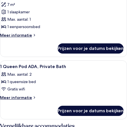
foto's
7 m²
voor
1 slaapkamer
Kamer,
gedeelde
Max. aantal: 1
badkamer
1 eenpersoonsbed
(Single
Meer
Meer informatie
Pod)
details
laden
over
Prijzen voor je datums bekijken
Kamer,
gedeelde
badkamer
Alle
Een hotelkamer met een bed, nachtkast
1
(Single
1 Queen Pod ADA, Private Bath
foto's
Pod)
Max. aantal: 2
voor
1 queensize bed
1
Queen
Gratis wifi
Pod
Meer
Meer informatie
ADA,
details
over
Private
Prijzen voor je datums bekijken
1
Bath
Queen
laden
Pod
Vergelijkbare accommodaties