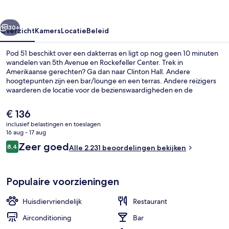
rige
Volgende
30+
Overzicht
Kamers
Locatie
Beleid
Pod 51 beschikt over een dakterras en ligt op nog geen 10 minuten
wandelen van 5th Avenue en Rockefeller Center. Trek in
Amerikaanse gerechten? Ga dan naar Clinton Hall. Andere
hoogtepunten zijn een bar/lounge en een terras. Andere reizigers
waarderen de locatie voor de bezienswaardigheden en de
nabijheid van het openbaar vervoer: naar Lexington Av.-53 St.
Station loop je in 3 minuten en naar 51 St. Station in 3 minuten.
De
€ 136
huidige
inclusief belastingen en toeslagen
prijs
16 aug - 17 aug
Buiten dineren
is
Beoordelingen
Zeer goed
8,4
Alle 2.231 beoordelingen bekijken
€ 136
8,4 op 10 –
Populaire voorzieningen
Huisdiervriendelijk
Restaurant
Airconditioning
Bar