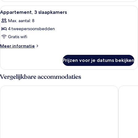
slaapkamer
Alle
Appartement, 3 slaapkamers | 1 slaap
2
Appartement, 3 slaapkamers
foto's
Max. aantal: 8
voor
4 tweepersoonsbedden
Appartement,
3
Gratis wifi
slaapkamers
Meer
Meer informatie
laden
details
over
Prijzen voor je datums bekijken
Appartement,
3
slaapkamers
Vergelijkbare accommodaties
Padja Hotel & Spa, Vannes
Résidenc