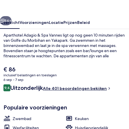
Vannes
rige
Volgende
54+
Overzicht
Voorzieningen
Locatie
Prijzen
Beleid
Aparthotel Adagio & Spa Vannes ligt op nog geen 10 minuten rijden
van Golfe du Morbihan en Yakapark. Ga zwemmen in het
binnenzwembad en laat je in de spa verwennen met massages.
Bovendien staan je hoogtepunten zoals een bar/lounge en een
fitnesscentrum te wachten. De appartementen zijn van alle
gemakken voorzien met faciliteiten zoals een regendouche en
pillowtop-bedden met luxe beddengoed. Andere reizigers zijn heel
De
€ 86
enthousiast over het behulpzame personeel.
huidige
inclusief belastingen en toeslagen
prijs
6 sep - 7 sep
Dagelijks ontbijtbuffet (toeslag)
is
Beoordelingen
Uitzonderlijk
9,4
Alle 401 beoordelingen bekijken
€ 86
9,4 op 10 –
Populaire voorzieningen
Zwembad
Keuken
Wasfaciliteiten
Huisdiervriendelijk