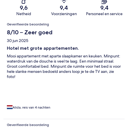
9,6
9,4
9,4
Netheid
Voorzieningen
Personeel en service
Beoordelingen
Geverifieerde beoordeling
8/10 – Zeer goed
30 jun 2025
Hotel met grote appartementen.
Mooi appartement met aparte slaapkamer en keuken. Minpunt:
waterdruk van de douche is veel te laag. Een minimaal straal.
Groot comfortabel bed. Minpunt:de ruimte voor het bed is voor
hele slanke mensen bedoeld anders loop je te de TV aan, zie
foto!
Alida, reis van 4 nachten
Geverifieerde beoordeling