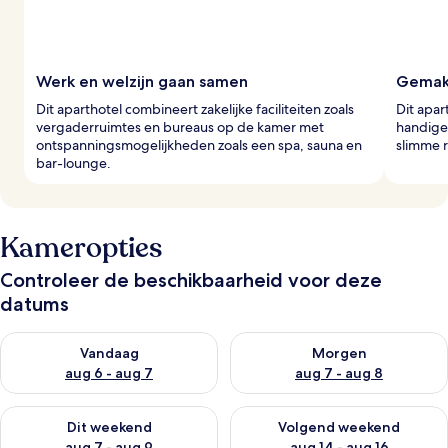
Werk en welzijn gaan samen
Gemakk
Dit aparthotel combineert zakelijke faciliteiten zoals
Dit apa
vergaderruimtes en bureaus op de kamer met
handige 
ontspanningsmogelijkheden zoals een spa, sauna en
slimme r
bar-lounge.
Kameropties
Controleer de beschikbaarheid voor deze
datums
De beschikbaarheid controleren voor vanavond aug 6 - aug 7
De beschikbaarheid controler
Vandaag
Morgen
aug 6 - aug 7
aug 7 - aug 8
De beschikbaarheid controleren voor dit weekend aug 7 - aug
De beschikbaarheid controler
Dit weekend
Volgend weekend
aug 7 - aug 9
aug 14 - aug 16