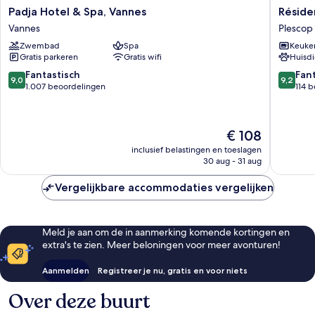
Padja
Résiden
Padja Hotel & Spa, Vannes
Réside
Hotel
meublé
Vannes
Plescop
&
Bellini
Zwembad
Spa
Keuke
Spa,
Vannes
Gratis parkeren
Gratis wifi
Huisdi
Vannes
Plescop
Vannes
9.0
9.2
Fantastisch
Fan
9,0
9,2
van
van
1.007 beoordelingen
114 
10,
10,
Fantastisch,
Fantasti
1.007
114
De
€ 108
beoordelingen
beoorde
prijs
inclusief belastingen en toeslagen
is
30 aug - 31 aug
€ 108
Vergelijkbare accommodaties vergelijken
Meld je aan om de in aanmerking komende kortingen en
extra's te zien. Meer beloningen voor meer avonturen!
Aanmelden
Registreer je nu, gratis en voor niets
Over deze buurt