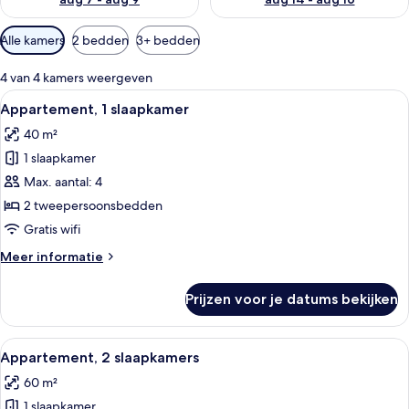
Beschikbare
Alle kamers
2 bedden
3+ bedden
filters
voor
4 van 4 kamers weergeven
kamers
Alle
Appartement, 1 slaapkamer | 1 slaapk
8
Appartement, 1 slaapkamer
foto's
40 m²
voor
1 slaapkamer
Appartement,
1
Max. aantal: 4
slaapkamer
2 tweepersoonsbedden
laden
Gratis wifi
Meer
Meer informatie
details
over
Prijzen voor je datums bekijken
Appartement,
1
slaapkamer
Alle
Een hotelkamer met een bed, een nacht
8
Appartement, 2 slaapkamers
foto's
60 m²
voor
1 slaapkamer