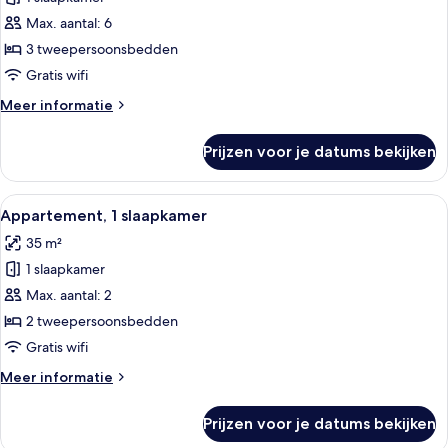
Appartement,
2
Max. aantal: 6
slaapkamers
3 tweepersoonsbedden
laden
Gratis wifi
Meer
Meer informatie
details
over
Prijzen voor je datums bekijken
Appartement,
2
slaapkamers
Alle
Een hotelkamer met een groot bed, een
7
Appartement, 1 slaapkamer
foto's
35 m²
voor
1 slaapkamer
Appartement,
1
Max. aantal: 2
slaapkamer
2 tweepersoonsbedden
laden
Gratis wifi
Meer
Meer informatie
details
over
Prijzen voor je datums bekijken
Appartement,
1