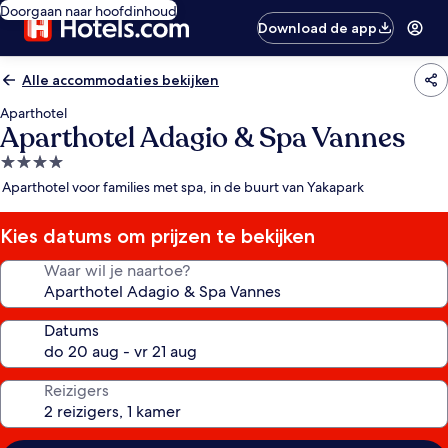
Doorgaan naar hoofdinhoud
Download de app
Alle accommodaties bekijken
Aparthotel
Aparthotel Adagio & Spa Vannes
4.0-
sterrenaccommodatie
Aparthotel voor families met spa, in de buurt van Yakapark
Kies datums om prijzen te bekijken
Waar wil je naartoe?
Datums
Reizigers