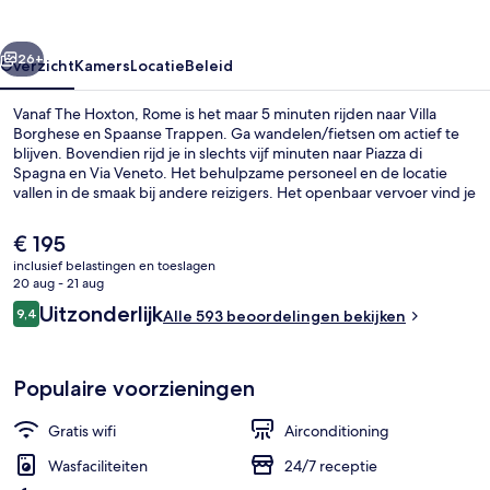
rige
Volgende
26+
Overzicht
Kamers
Locatie
Beleid
Vanaf The Hoxton, Rome is het maar 5 minuten rijden naar Villa
Borghese en Spaanse Trappen. Ga wandelen/fietsen om actief te
blijven. Bovendien rijd je in slechts vijf minuten naar Piazza di
Spagna en Via Veneto. Het behulpzame personeel en de locatie
vallen in de smaak bij andere reizigers. Het openbaar vervoer vind je
op korte loopafstand: het is 4 minuten lopen naar Liegi/Bellini
Tramhalte en 5 minuten naar Tramhalte Buenos Aires.
De
€ 195
huidige
inclusief belastingen en toeslagen
prijs
20 aug - 21 aug
Terras
is
Beoordelingen
Uitzonderlijk
9,4
Alle 593 beoordelingen bekijken
€ 195
9,4 op 10 –
Populaire voorzieningen
Gratis wifi
Airconditioning
Wasfaciliteiten
24/7 receptie