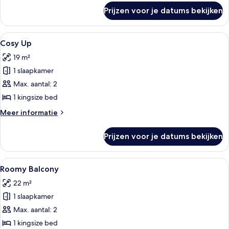
over
Prijzen voor je datums bekijken
Economy
eenpersoonskamer
Alle
Een hotelkamer met een groot bed, twe
4
Cosy Up
foto's
19 m²
voor
1 slaapkamer
Cosy
Up
Max. aantal: 2
laden
1 kingsize bed
Meer
Meer informatie
details
over
Prijzen voor je datums bekijken
Cosy
Up
Alle
Een hotelkamer met een groot bed, ee
5
Roomy Balcony
foto's
22 m²
voor
1 slaapkamer
Roomy
Balcony
Max. aantal: 2
laden
1 kingsize bed