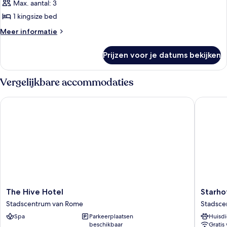
laden
Max. aantal: 3
1 kingsize bed
Meer
Meer informatie
details
over
Prijzen voor je datums bekijken
Biggy
Vergelijkbare accommodaties
The Hive Hotel
Starhote
The
Starhote
The Hive Hotel
Starho
Hive
Michela
Stadscentrum van Rome
Stadsce
Hotel
Stadsce
Spa
Parkeerplaatsen
Huisdi
Stadscentrum
van
beschikbaar
Gratis 
van
Rome