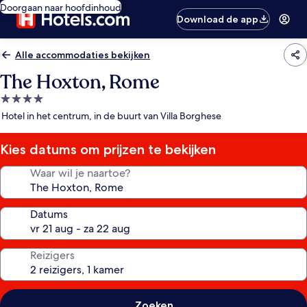
Doorgaan naar hoofdinhoud
Download de app
Alle accommodaties bekijken
The Hoxton, Rome
4.0-
sterrenaccommodatie
Hotel in het centrum, in de buurt van Villa Borghese
Kies datums om prijzen te bekijken
Waar wil je naartoe?
Datums
Reizigers
Zoeken