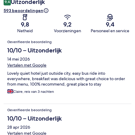
Uitzonderlijk
9,4
593 beoordelingen
9,8
9,2
9,4
Netheid
Voorzieningen
Personeel en service
Beoordelingen
Geverifieerde beoordeling
10/10 – Uitzonderlijk
14 mei 2026
Vertalen met Google
Lovely quiet hotel just outside city, easy bus ride into
everywhere, breakfast was delicious with great choice to order
from menu, 100% recommend, great place to stay
Claire, reis van 3 nachten
Geverifieerde beoordeling
10/10 – Uitzonderlijk
28 apr 2026
Vertalen met Google