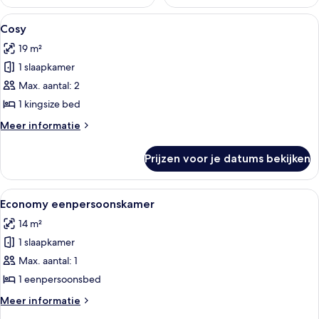
Alle
Een netjes opgemaakt bed met witte l
3
Cosy
foto's
19 m²
voor
1 slaapkamer
Cosy
laden
Max. aantal: 2
1 kingsize bed
Meer
Meer informatie
details
over
Prijzen voor je datums bekijken
Cosy
Alle
Een keurig opgemaakt bed met behang,
4
Economy eenpersoonskamer
foto's
14 m²
voor
1 slaapkamer
Economy
eenpersoonskamer
Max. aantal: 1
laden
1 eenpersoonsbed
Meer
Meer informatie
details