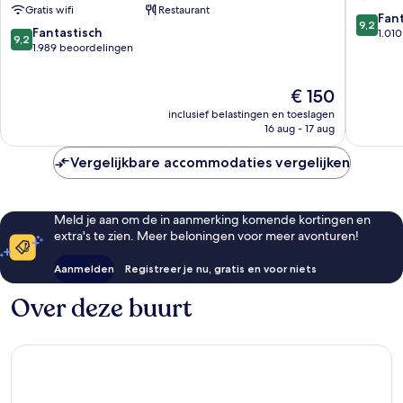
Gratis wifi
Restaurant
Rome
9.2
Fan
9,2
9.2
Fantastisch
van
1.01
9,2
van
1.989 beoordelingen
10,
10,
Fantasti
Fantastisch,
1.010
De
€ 150
1.989
beoorde
prijs
beoordelingen
inclusief belastingen en toeslagen
is
16 aug - 17 aug
€ 150
Vergelijkbare accommodaties vergelijken
Meld je aan om de in aanmerking komende kortingen en
extra's te zien. Meer beloningen voor meer avonturen!
Aanmelden
Registreer je nu, gratis en voor niets
Over deze buurt