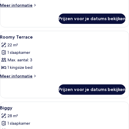
Meer
Meer informatie
details
over
Prijzen voor je datums bekijken
Roomy
Balcony
Alle
Een terras met een geruit patroon, m
3
Roomy Terrace
foto's
22 m²
voor
1 slaapkamer
Roomy
Terrace
Max. aantal: 3
laden
1 kingsize bed
Meer
Meer informatie
details
over
Prijzen voor je datums bekijken
Roomy
Terrace
Alle
Een hotelkamer met een groot bed, een
4
Biggy
foto's
28 m²
voor
1 slaapkamer
Biggy