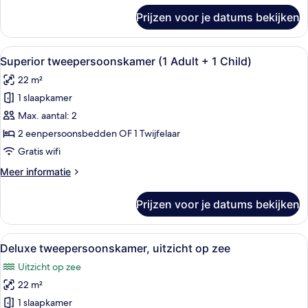
Child)
over
Prijzen voor je datums bekijken
Standaard
laden
tweepersoonskamer
(1
Alle
Een moderne hotelkamer met een bed, 
14
Adult
Superior tweepersoonskamer (1 Adult + 1 Child)
foto's
+
22 m²
1
voor
Child)
1 slaapkamer
Superior
tweepersoonskamer
Max. aantal: 2
(1
2 eenpersoonsbedden OF 1 Twijfelaar
Adult
Gratis wifi
+
Meer
Meer informatie
1
details
Child)
over
Prijzen voor je datums bekijken
Superior
laden
tweepersoonskamer
(1
Alle
Een moderne hotelkamer met een groot
11
Adult
Deluxe tweepersoonskamer, uitzicht op zee
foto's
+
Uitzicht op zee
1
voor
Child)
22 m²
Deluxe
tweepersoonskamer,
1 slaapkamer