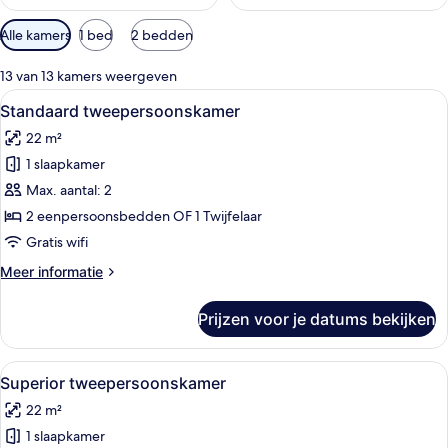
Beschikbare
Alle kamers
1 bed
2 bedden
filters
voor
13 van 13 kamers weergeven
kamers
Alle
Een hotelkamer met twee bedden, een 
12
Standaard tweepersoonskamer
foto's
22 m²
voor
1 slaapkamer
Standaard
tweepersoonskamer
Max. aantal: 2
laden
2 eenpersoonsbedden OF 1 Twijfelaar
Gratis wifi
Meer
Meer informatie
details
over
Prijzen voor je datums bekijken
Standaard
tweepersoonskamer
Alle
Een moderne hotelkamer met een bed, 
14
Superior tweepersoonskamer
foto's
22 m²
voor
1 slaapkamer
Superior