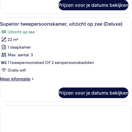
Adult
over
Prijzen voor je datums bekijken
Superior
+
tweepersoonskamer,
1
uitzicht
Alle
Een moderne hotelkamer met een groot
Child)
11
op
Superior tweepersoonskamer, uitzicht op zee (Deluxe)
foto's
laden
zee
Uitzicht op zee
(Deluxe
voor
-
22 m²
Superior
1
tweepersoonskamer,
1 slaapkamer
Adult
uitzicht
+
Max. aantal: 3
1
op
1 tweepersoonsbed OF 2 eenpersoonsbedden
Child)
zee
Gratis wifi
(Deluxe)
Meer
Meer informatie
laden
details
over
Prijzen voor je datums bekijken
Superior
tweepersoonskamer,
uitzicht
op
zee
(Deluxe)