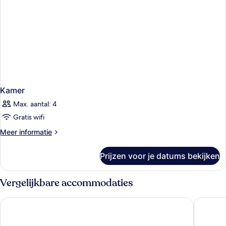
Kamer
Max. aantal: 4
Gratis wifi
Meer
Meer informatie
details
over
Prijzen voor je datums bekijken
Kamer
Vergelijkbare accommodaties
Boutique Hotel Cordial La Peregrina
Occident