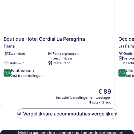
Boutique
Occiden
Boutique Hotel Cordial La Peregrina
Occide
Hotel
Las
Triana
Las Palm
Cordial
Cantera
Zwembad
Parkeerplaatsen
Gratis 
La
Las
beschikbaar
Verbo
Peregrina
Palmas
Gratis wifi
Restaurant
beschi
Triana
de
9.0
8.6
Fantastisch
Gran
Uit
9,0
8,6
van
van
263 beoordelingen
Canaria
168 
10,
10,
Fantastisch,
Uitstek
De
€ 89
263
168
prijs
beoordelingen
beoorde
inclusief belastingen en toeslagen
is
11 aug - 12 aug
€ 89
Vergelijkbare accommodaties vergelijken
Meld je aan om de in aanmerking komende kortingen en