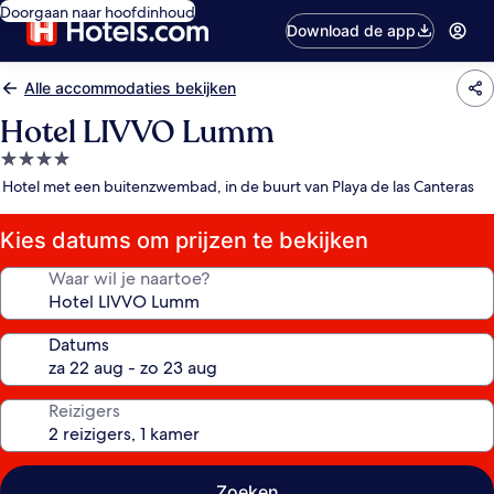
Doorgaan naar hoofdinhoud
Download de app
Alle accommodaties bekijken
Hotel LIVVO Lumm
4.0-
sterrenaccommodatie
Hotel met een buitenzwembad, in de buurt van Playa de las Canteras
Kies datums om prijzen te bekijken
Waar wil je naartoe?
Datums
Reizigers
Zoeken