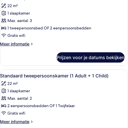
Superior
1
22 m²
tweepersoonskamer,
Adult
1 slaapkamer
uitzicht
+
2
op
Max. aantal: 3
Children)
zee
1 tweepersoonsbed OF 2 eenpersoonsbedden
(Deluxe
Gratis wifi
-
Meer
Meer informatie
2
details
Adults
over
Prijzen voor je datums bekijken
Superior
+
tweepersoonskamer,
1
uitzicht
Alle
Een hotelkamer met twee bedden, een 
Child)
12
op
Standaard tweepersoonskamer (1 Adult + 1 Child)
foto's
laden
zee
22 m²
(Deluxe
voor
-
1 slaapkamer
Standaard
2
tweepersoonskamer
Max. aantal: 2
Adults
(1
+
2 eenpersoonsbedden OF 1 Twijfelaar
1
Adult
Gratis wifi
Child)
+
Meer
Meer informatie
1
details