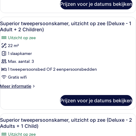
1
over
Prijzen voor je datums bekijken
Deluxe
Child)
tweepersoonskamer,
laden
uitzicht
Alle
Een moderne hotelkamer met een groot
13
op
Superior tweepersoonskamer, uitzicht op zee (Deluxe - 1
foto's
zee
Adult + 2 Children)
(1
voor
Uitzicht op zee
Adult
Superior
+
22 m²
tweepersoonskamer,
1
1 slaapkamer
uitzicht
Child)
op
Max. aantal: 3
zee
1 tweepersoonsbed OF 2 eenpersoonsbedden
(Deluxe
Gratis wifi
-
Meer
Meer informatie
1
details
Adult
over
Prijzen voor je datums bekijken
Superior
+
tweepersoonskamer,
2
uitzicht
Alle
Een moderne hotelkamer met een groot
Children)
14
op
Superior tweepersoonskamer, uitzicht op zee (Deluxe - 2
foto's
laden
zee
Adults + 1 Child)
(Deluxe
voor
Uitzicht op zee
-