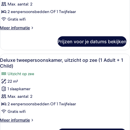
tweepersoonskamer
Max. aantal: 2
laden
2 eenpersoonsbedden OF 1 Twijfelaar
Gratis wifi
Meer
Meer informatie
details
over
Prijzen voor je datums bekijken
Superior
tweepersoonskamer
Alle
Een moderne hotelkamer met een groot
12
Deluxe tweepersoonskamer, uitzicht op zee (1 Adult + 1
foto's
Child)
voor
Uitzicht op zee
Deluxe
22 m²
tweepersoonskamer,
1 slaapkamer
uitzicht
op
Max. aantal: 2
zee
2 eenpersoonsbedden OF 1 Twijfelaar
(1
Gratis wifi
Adult
Meer
Meer informatie
+
details