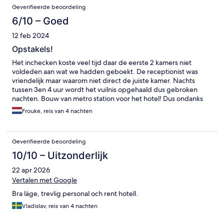
Geverifieerde beoordeling
6/10 – Goed
12 feb 2024
Opstakels!
Het inchecken koste veel tijd daar de eerste 2 kamers niet
voldeden aan wat we hadden geboekt. De receptionist was
vriendelijk maar waarom niet direct de juiste kamer. Nachts
tussen 3en 4 uur wordt het vuilnis opgehaald dus gebroken
nachten. Bouw van metro station voor het hotel! Dus ondanks
goed hotel niet de juiste periode.
Frouke, reis van 4 nachten
Geverifieerde beoordeling
10/10 – Uitzonderlijk
22 apr 2026
Vertalen met Google
Bra läge, trevlig personal och rent hotell.
Vladislav, reis van 4 nachten