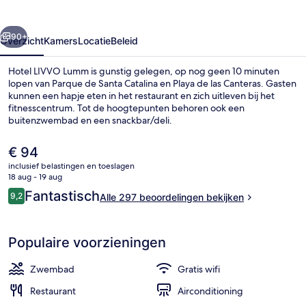
rige
Volgende
90+
Overzicht
Kamers
Locatie
Beleid
Hotel LIVVO Lumm is gunstig gelegen, op nog geen 10 minuten
lopen van Parque de Santa Catalina en Playa de las Canteras. Gasten
kunnen een hapje eten in het restaurant en zich uitleven bij het
fitnesscentrum. Tot de hoogtepunten behoren ook een
buitenzwembad en een snackbar/deli.
De
€ 94
huidige
inclusief belastingen en toeslagen
prijs
18 aug - 19 aug
Receptie
is
Beoordelingen
Fantastisch
9,2
Alle 297 beoordelingen bekijken
€ 94
9,2 op 10 –
Populaire voorzieningen
Zwembad
Gratis wifi
Restaurant
Airconditioning