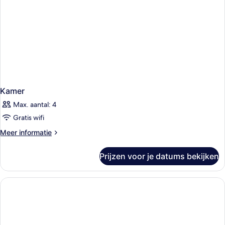
Kamer
Max. aantal: 4
Gratis wifi
Meer
Meer informatie
details
over
Prijzen voor je datums bekijken
Kamer