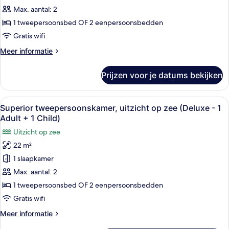
uitzicht
Max. aantal: 2
op
1 tweepersoonsbed OF 2 eenpersoonsbedden
zee
Gratis wifi
laden
Meer
Meer informatie
details
over
Prijzen voor je datums bekijken
Deluxe
tweepersoonskamer,
uitzicht
Alle
Een moderne hotelkamer met een groot
12
op
Superior tweepersoonskamer, uitzicht op zee (Deluxe - 1
foto's
zee
Adult + 1 Child)
voor
Uitzicht op zee
Superior
22 m²
tweepersoonskamer,
1 slaapkamer
uitzicht
op
Max. aantal: 2
zee
1 tweepersoonsbed OF 2 eenpersoonsbedden
(Deluxe
Gratis wifi
-
Meer
Meer informatie
1
details