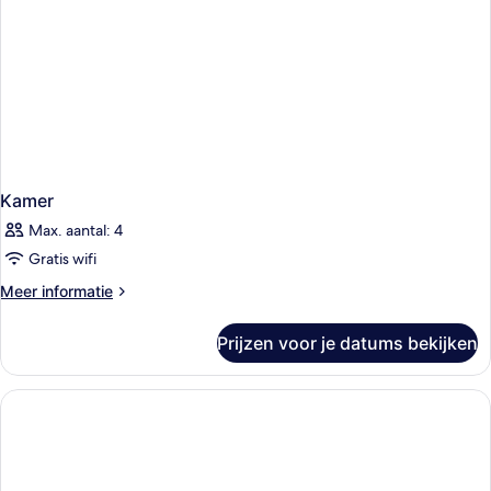
Kamer
Max. aantal: 4
Gratis wifi
Meer
Meer informatie
details
over
Prijzen voor je datums bekijken
Kamer