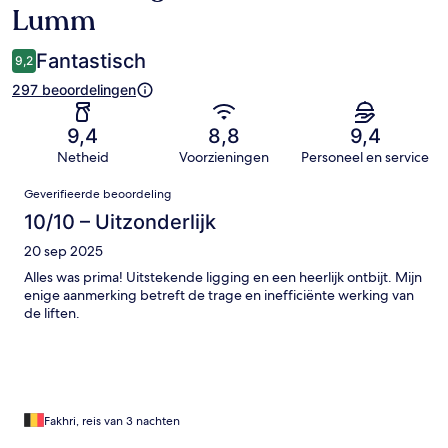
Lumm
Fantastisch
9,2
297 beoordelingen
9,4
8,8
9,4
Netheid
Voorzieningen
Personeel en service
Beoordelingen
Geverifieerde beoordeling
10/10 – Uitzonderlijk
20 sep 2025
Alles was prima! Uitstekende ligging en een heerlijk ontbijt. Mijn
enige aanmerking betreft de trage en inefficiënte werking van
de liften.
Fakhri, reis van 3 nachten