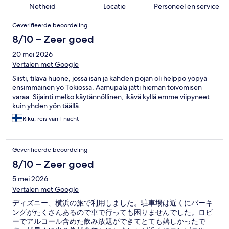
Netheid
Locatie
Personeel en service
Beoordelingen
Geverifieerde beoordeling
8/10 – Zeer goed
20 mei 2026
Vertalen met Google
Siisti, tilava huone, jossa isän ja kahden pojan oli helppo yöpyä
ensimmäinen yö Tokiossa. Aamupala jätti hieman toivomisen
varaa. Sijainti melko käytännöllinen, ikävä kyllä emme viipyneet
kuin yhden yön täällä.
Riku, reis van 1 nacht
Geverifieerde beoordeling
8/10 – Zeer goed
5 mei 2026
Vertalen met Google
ディズニー、横浜の旅で利用しました。駐車場は近くにパーキ
ングがたくさんあるので車で行っても困りませんでした。ロビ
ーでアルコール含めた飲み放題ができてとても嬉しかったで