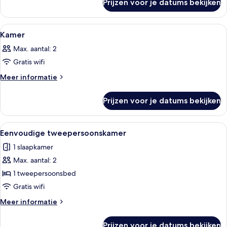
Prijzen voor je datums bekijken
Double
Room
Room,
laden
Non-
Alle
Een hotelkamer met twee bedden, een 
1
smoking
Kamer
foto's
Double
Max. aantal: 2
Room
voor
Gratis wifi
Kamer
laden
Meer
Meer informatie
details
over
Prijzen voor je datums bekijken
Kamer
Alle
Een net opgemaakt bed met twee opg
4
Eenvoudige tweepersoonskamer
foto's
1 slaapkamer
voor
Max. aantal: 2
Eenvoudige
tweepersoonskamer
1 tweepersoonsbed
laden
Gratis wifi
Meer
Meer informatie
details
over
Prijzen voor je datums bekijken