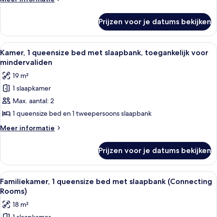
met
details
slaapbank
over
Prijzen voor je datums bekijken
Kamer,
laden
1
queensize
Alle
Een moderne hotelkamer met een bed, 
5
bed
Kamer, 1 queensize bed met slaapbank, toegankelijk voor
foto's
met
mindervaliden
slaapbank
voor
19 m²
Kamer,
1 slaapkamer
1
Max. aantal: 2
queensize
bed
1 queensize bed en 1 tweepersoons slaapbank
met
Meer
Meer informatie
slaapbank,
details
over
toegankelijk
Prijzen voor je datums bekijken
Kamer,
voor
1
mindervaliden
queensize
Alle
Een moderne hotelkamer met een bed, 
4
laden
bed
Familiekamer, 1 queensize bed met slaapbank (Connecting
foto's
met
Rooms)
slaapbank,
voor
18 m²
toegankelijk
Familiekamer,
voor