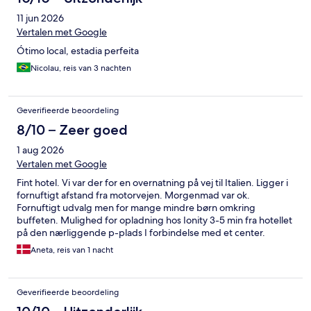
11 jun 2026
Vertalen met Google
Ótimo local, estadia perfeita
Nicolau, reis van 3 nachten
Geverifieerde beoordeling
8/10 – Zeer goed
1 aug 2026
Vertalen met Google
Fint hotel. Vi var der for en overnatning på vej til Italien. Ligger i
fornuftigt afstand fra motorvejen. Morgenmad var ok.
Fornuftigt udvalg men for mange mindre børn omkring
buffeten. Mulighed for opladning hos Ionity 3-5 min fra hotellet
på den nærliggende p-plads I forbindelse med et center.
Aneta, reis van 1 nacht
Geverifieerde beoordeling