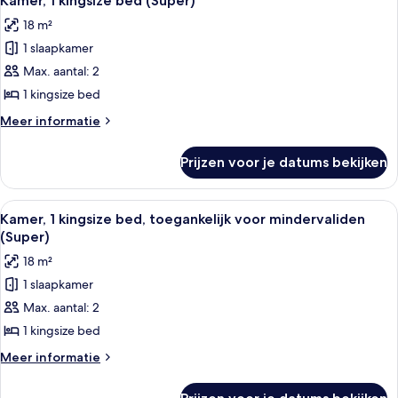
Kamer, 1 kingsize bed (Super)
foto's
(Connecting
18 m²
Rooms)
voor
1 slaapkamer
Kamer,
1
Max. aantal: 2
kingsize
1 kingsize bed
bed
Meer
Meer informatie
(Super)
details
laden
over
Prijzen voor je datums bekijken
Kamer,
1
kingsize
Alle
Een moderne hotelkamer met douche, t
6
bed
Kamer, 1 kingsize bed, toegankelijk voor mindervaliden
foto's
(Super)
(Super)
voor
18 m²
Kamer,
1 slaapkamer
1
Max. aantal: 2
kingsize
bed,
1 kingsize bed
toegankelijk
Meer
Meer informatie
voor
details
over
mindervaliden