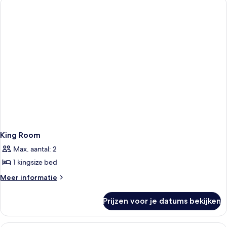
King Room
Max. aantal: 2
1 kingsize bed
Meer
Meer informatie
details
over
Prijzen voor je datums bekijken
King
Room