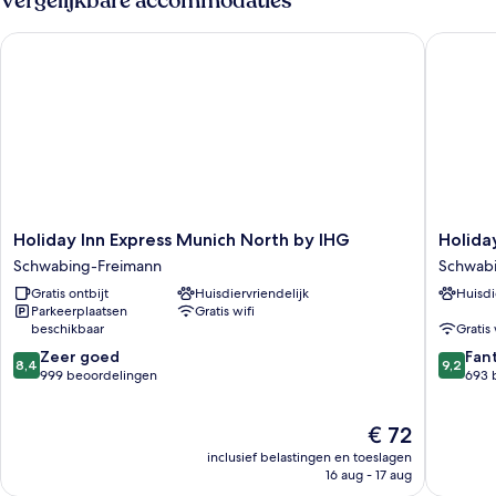
Vergelijkbare accommodaties
Holiday Inn Express Munich North by IHG
Holiday 
Holiday
Holiday
Holiday Inn Express Munich North by IHG
Holida
Inn
Inn
Schwabing-Freimann
Schwab
Express
-
Gratis ontbijt
Huisdiervriendelijk
Huisdi
Munich
the
Parkeerplaatsen
Gratis wifi
North
niu,
beschikbaar
Gratis 
by
Loco
8.4
9.2
IHG
Zeer goed
Munich
Fan
8,4
9,2
van
van
Schwabing-
999 beoordelingen
North
693 
10,
10,
Freimann
by
Zeer
Fantasti
IHG
De
€ 72
goed,
693
Schwab
prijs
999
beoorde
inclusief belastingen en toeslagen
is
beoordelingen
16 aug - 17 aug
€ 72