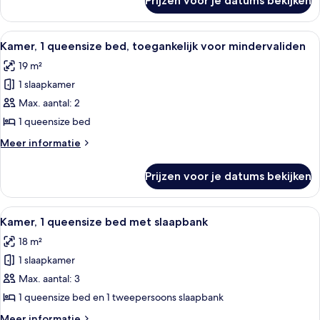
Prijzen voor je datums bekijken
Kamer,
(Super)
1
laden
kingsize
Alle
Een hotelkamer met een bed, een burea
6
bed,
Kamer, 1 queensize bed, toegankelijk voor mindervaliden
foto's
toegankelijk
19 m²
voor
voor
mindervaliden
1 slaapkamer
Kamer,
(Super)
1
Max. aantal: 2
queensize
1 queensize bed
bed,
Meer
Meer informatie
toegankelijk
details
voor
over
Prijzen voor je datums bekijken
Kamer,
mindervaliden
1
laden
queensize
Alle
Een moderne hotelkamer met een bed, 
7
bed,
Kamer, 1 queensize bed met slaapbank
foto's
toegankelijk
18 m²
voor
voor
mindervaliden
1 slaapkamer
Kamer,
1
Max. aantal: 3
queensize
1 queensize bed en 1 tweepersoons slaapbank
bed
Meer
Meer informatie