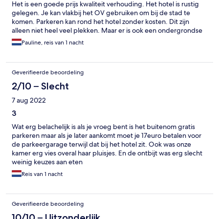
Het is een goede prijs kwaliteit verhouding. Het hotel is rustig
gelegen. Je kan vlakbij het OV gebruiken om bij de stad te
komen. Parkeren kan rond het hotel zonder kosten. Dit zijn
alleen niet heel veel plekken. Maar er is ook een ondergrondse
garage tegen betaling. Het ontbijt was goed en genoeg keuze.
Pauline, reis van 1 nacht
Voor ons een geslaagd verblijf.
Geverifieerde beoordeling
2/10 – Slecht
7 aug 2022
3
Wat erg belachelijk is als je vroeg bent is het buitenom gratis
parkeren maar als je later aankomt moet je 17euro betalen voor
de parkeergarage terwijl dat bij het hotel zit. Ook was onze
kamer erg vies overal haar pluisjes. En de ontbijt was erg slecht
weinig keuzes aan eten
Reis van 1 nacht
Geverifieerde beoordeling
10/10 – Uitzonderlijk