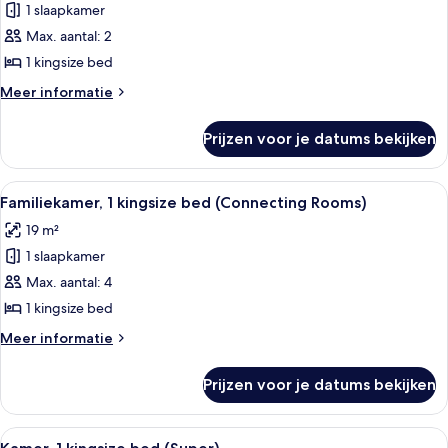
1 slaapkamer
Kamer,
1
Max. aantal: 2
kingsize
1 kingsize bed
bed,
Meer
Meer informatie
toegankelijk
details
voor
over
Prijzen voor je datums bekijken
Kamer,
mindervaliden
1
laden
kingsize
Alle
Een hotelkamer met een bed, een burea
5
bed,
Familiekamer, 1 kingsize bed (Connecting Rooms)
foto's
toegankelijk
19 m²
voor
voor
mindervaliden
1 slaapkamer
Familiekamer,
1
Max. aantal: 4
kingsize
1 kingsize bed
bed
Meer
Meer informatie
(Connecting
details
Rooms)
over
Prijzen voor je datums bekijken
Familiekamer,
laden
1
kingsize
Alle
Een hotelkamer met twee bedden, een b
5
bed