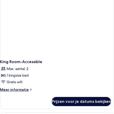
King Room-Accessible
Max. aantal: 2
1 kingsize bed
Gratis wifi
Meer
Meer informatie
details
over
Prijzen voor je datums bekijken
King
Room-
Accessible