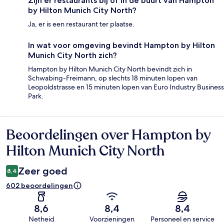
Zijn er restaurants bij of in de buurt van Hampton
by Hilton Munich City North?
Ja, er is een restaurant ter plaatse.
In wat voor omgeving bevindt Hampton by Hilton
Munich City North zich?
Hampton by Hilton Munich City North bevindt zich in
Schwabing-Freimann, op slechts 18 minuten lopen van
Leopoldstrasse en 15 minuten lopen van Euro Industry Business
Park.
Beoordelingen over Hampton by
Beoordelingen
Hilton Munich City North
Zeer goed
8,4
602 beoordelingen
8,6
8,4
8,4
Netheid
Voorzieningen
Personeel en service