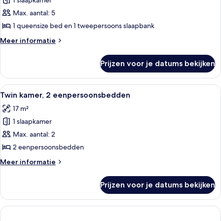
1 slaapkamer
1
mindervaliden
Max. aantal: 5
queensize
bed
1 queensize bed en 1 tweepersoons slaapbank
met
Meer
Meer informatie
slaapbank
details
over
(Connecting
Prijzen voor je datums bekijken
Familiekamer,
Rooms)
1
laden
queensize
Alle
Hotelkamer met twee bedden, een stoe
7
bed
Twin kamer, 2 eenpersoonsbedden
foto's
met
17 m²
slaapbank
voor
(Connecting
1 slaapkamer
Twin
Rooms)
kamer,
Max. aantal: 2
2
2 eenpersoonsbedden
eenpersoonsbedden
Meer
Meer informatie
laden
details
over
Prijzen voor je datums bekijken
Twin
kamer,
2
eenpersoonsbedden