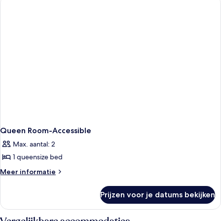
Queen Room-Accessible
Max. aantal: 2
1 queensize bed
Meer
Meer informatie
details
over
Prijzen voor je datums bekijken
Queen
Room-
Accessible