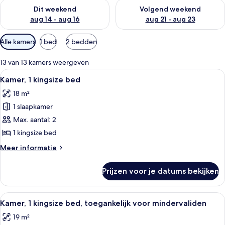
De beschikbaarheid controleren voor dit weekend aug 14 - au
De beschikbaarheid controler
Dit weekend
Volgend weekend
aug 14 - aug 16
aug 21 - aug 23
Beschikbare
Alle kamers
1 bed
2 bedden
filters
voor
13 van 13 kamers weergeven
kamers
Alle
Een moderne hotelkamer met een bed, 
5
Kamer, 1 kingsize bed
foto's
18 m²
voor
1 slaapkamer
Kamer,
1
Max. aantal: 2
kingsize
1 kingsize bed
bed
Meer
Meer informatie
laden
details
over
Prijzen voor je datums bekijken
Kamer,
1
kingsize
Alle
Een moderne hotelkamer met douche, t
7
bed
Kamer, 1 kingsize bed, toegankelijk voor mindervaliden
foto's
19 m²
voor