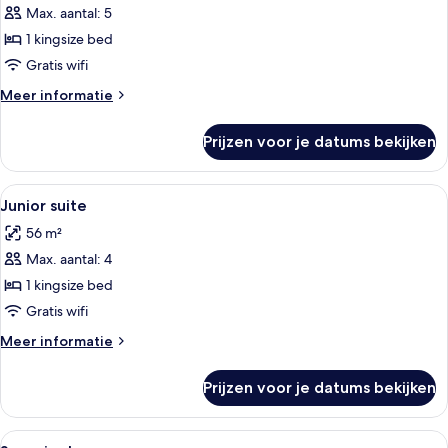
Max. aantal: 5
Junior
suite
1 kingsize bed
(Family
Gratis wifi
Premium
Meer
Meer informatie
Level)
details
laden
over
Prijzen voor je datums bekijken
Junior
suite
(Family
Alle
Hotelkamer met een groot bed, twee wa
5
Premium
Junior suite
foto's
Level)
56 m²
voor
Max. aantal: 4
Junior
suite
1 kingsize bed
laden
Gratis wifi
Meer
Meer informatie
details
over
Prijzen voor je datums bekijken
Junior
suite
Alle
Hotelkamer met twee bedden, een pla
5