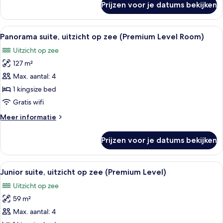
Prijzen voor je datums bekijken
Suite,
laden
uitzicht
op
Alle
Een hotelkamer met een groot bed, een 
5
zee
Panorama suite, uitzicht op zee (Premium Level Room)
foto's
(Premium
Uitzicht op zee
Level
voor
Room)
127 m²
Panorama
suite,
Max. aantal: 4
uitzicht
1 kingsize bed
op
Gratis wifi
zee
Meer
Meer informatie
(Premium
details
Level
over
Prijzen voor je datums bekijken
Panorama
Room)
suite,
laden
uitzicht
Alle
Een hotelkamer met twee bedden, een 
8
op
Junior suite, uitzicht op zee (Premium Level)
foto's
zee
Uitzicht op zee
(Premium
voor
Level
59 m²
Junior
Room)
suite,
Max. aantal: 4