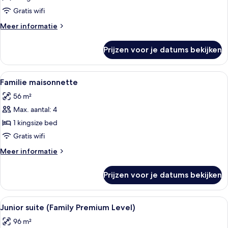
Gratis wifi
Meer
Meer informatie
details
over
Prijzen voor je datums bekijken
Familiekamer
Alle
Een hotelkamer met twee bedden, een b
5
Familie maisonnette
foto's
56 m²
voor
Max. aantal: 4
Familie
maisonnette
1 kingsize bed
laden
Gratis wifi
Meer
Meer informatie
details
over
Prijzen voor je datums bekijken
Familie
maisonnette
Alle
Een hotelkamer met een groene wand, 
4
Junior suite (Family Premium Level)
foto's
96 m²
voor