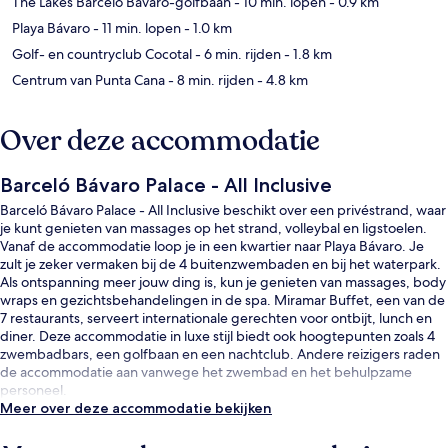
The Lakes Barcelo Bavaro-golfbaan
- 10 min. lopen
- 0.9 km
Playa Bávaro
- 11 min. lopen
- 1.0 km
Golf- en countryclub Cocotal
- 6 min. rijden
- 1.8 km
Centrum van Punta Cana
- 8 min. rijden
- 4.8 km
Over deze accommodatie
Barceló Bávaro Palace - All Inclusive
Barceló Bávaro Palace - All Inclusive beschikt over een privéstrand, waar
je kunt genieten van massages op het strand, volleybal en ligstoelen.
Vanaf de accommodatie loop je in een kwartier naar Playa Bávaro. Je
zult je zeker vermaken bij de 4 buitenzwembaden en bij het waterpark.
Als ontspanning meer jouw ding is, kun je genieten van massages, body
wraps en gezichtsbehandelingen in de spa. Miramar Buffet, een van de
7 restaurants, serveert internationale gerechten voor ontbijt, lunch en
diner. Deze accommodatie in luxe stijl biedt ook hoogtepunten zoals 4
zwembadbars, een golfbaan en een nachtclub. Andere reizigers raden
de accommodatie aan vanwege het zwembad en het behulpzame
personeel.
Meer over deze accommodatie bekijken