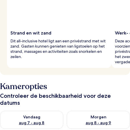
Strand en wit zand
Werk- 
Dit all-inclusive hotel ligt aan een privéstrand met wit
Deze ac
zand. Gasten kunnen genieten van ligstoelen op het
voorzie
strand, massages en activiteiten zoals snorkelen en
privéstr
zeilen.
het zwe
vergade
Kameropties
Controleer de beschikbaarheid voor deze
datums
De beschikbaarheid controleren voor vanavond aug 7 - aug 8
De beschikbaarheid controler
Vandaag
Morgen
aug 7 - aug 8
aug 8 - aug 9