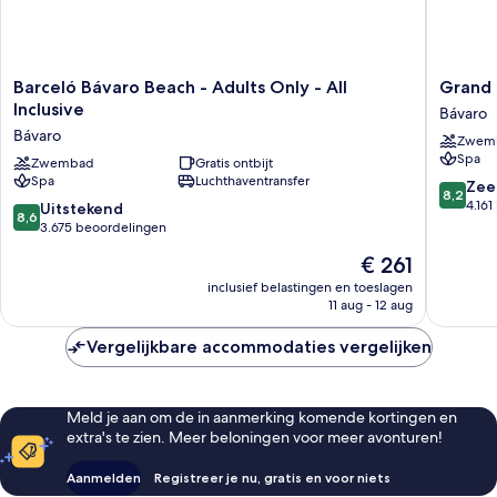
Barceló
Grand
Barceló Bávaro Beach - Adults Only - All
Grand B
Bávaro
Bavaro
Inclusive
Bávaro
Beach
Princess
Bávaro
Zwem
-
-
Spa
Adults
Zwembad
Gratis ontbijt
All
Spa
Luchthaventransfer
Only
Inclusiv
8.2
Zee
8,2
-
Bávaro
van
4.16
8.6
Uitstekend
8,6
All
10,
van
3.675 beoordelingen
Inclusive
Zeer
10,
De
€ 261
Bávaro
goed,
Uitstekend,
prijs
4.161
3.675
inclusief belastingen en toeslagen
is
beoorde
11 aug - 12 aug
beoordelingen
€ 261
Vergelijkbare accommodaties vergelijken
Meld je aan om de in aanmerking komende kortingen en
extra's te zien. Meer beloningen voor meer avonturen!
Aanmelden
Registreer je nu, gratis en voor niets