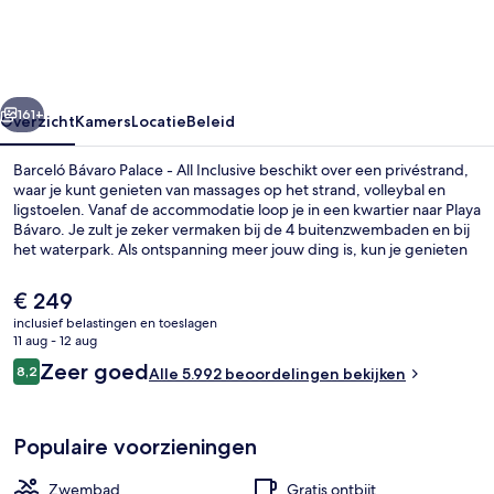
-
All
Inclusive
rige
Volgende
161+
Overzicht
Kamers
Locatie
Beleid
Barceló Bávaro Palace - All Inclusive beschikt over een privéstrand,
waar je kunt genieten van massages op het strand, volleybal en
ligstoelen. Vanaf de accommodatie loop je in een kwartier naar Playa
Bávaro. Je zult je zeker vermaken bij de 4 buitenzwembaden en bij
het waterpark. Als ontspanning meer jouw ding is, kun je genieten
van massages, body wraps en gezichtsbehandelingen in de spa.
Miramar Buffet, een van de 7 restaurants, serveert internationale
De
€ 249
gerechten voor ontbijt, lunch en diner. Deze accommodatie in luxe
huidige
inclusief belastingen en toeslagen
stijl biedt ook hoogtepunten zoals 4 zwembadbars, een golfbaan en
prijs
11 aug - 12 aug
een nachtclub. Andere reizigers raden de accommodatie aan
4 buitenzwembaden, parasols voor s
is
Beoordelingen
vanwege het zwembad en het behulpzame personeel.
Zeer goed
8,2
Alle 5.992 beoordelingen bekijken
€ 249
8,2 op 10 –
Populaire voorzieningen
Zwembad
Gratis ontbijt