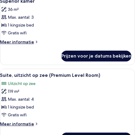
Superior kamer
foto's
36 m²
voor
Max. aantal: 3
Superior
kamer
1 kingsize bed
laden
Gratis wifi
Meer
Meer informatie
details
over
Prijzen voor je datums bekijken
Superior
kamer
Alle
Een balkon met uitzicht op het strand,
6
Suite, uitzicht op zee (Premium Level Room)
foto's
Uitzicht op zee
voor
119 m²
Suite,
uitzicht
Max. aantal: 4
op
1 kingsize bed
zee
Gratis wifi
(Premium
Meer
Meer informatie
Level
details
Room)
over