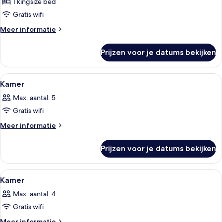
uitzicht
1 kingsize bed
op
Gratis wifi
zee
Meer
Meer informatie
(Premium
details
Level)
over
Prijzen voor je datums bekijken
Junior
laden
suite,
uitzicht
Alle
Hotelkamer met twee bedden, een burea
5
op
Kamer
foto's
zee
Max. aantal: 5
(Premium
voor
Level)
Gratis wifi
Kamer
laden
Meer
Meer informatie
details
over
Prijzen voor je datums bekijken
Kamer
Alle
Hotelkamer met een bed, een televisie
5
Kamer
foto's
Max. aantal: 4
voor
Gratis wifi
Kamer
laden
Meer
Meer informatie