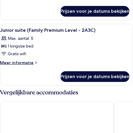
Premium
details
over
Level
Prijzen voor je datums bekijken
Junior
-
suite
3A2C)
(Family
Alle
Een hotelkamer met twee bedden, een 
4
laden
Premium
Junior suite (Family Premium Level - 2A3C)
foto's
Level
Max. aantal: 5
-
voor
3A2C)
1 kingsize bed
Junior
suite
Gratis wifi
(Family
Meer
Meer informatie
Premium
details
over
Level
Prijzen voor je datums bekijken
Junior
-
suite
2A3C)
(Family
Vergelijkbare accommodaties
laden
Premium
Level
Barceló Bávaro Beach - Adults Only - All Inclusive
Grand Bav
-
2A3C)