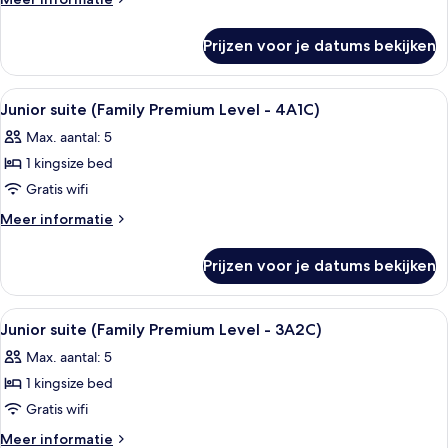
details
over
Prijzen voor je datums bekijken
Kamer
Alle
Een hotelkamer met twee bedden, een 
4
Junior suite (Family Premium Level - 4A1C)
foto's
Max. aantal: 5
voor
1 kingsize bed
Junior
suite
Gratis wifi
(Family
Meer
Meer informatie
Premium
details
over
Level
Prijzen voor je datums bekijken
Junior
-
suite
4A1C)
(Family
Alle
Een hotelkamer met twee bedden, een 
4
laden
Premium
Junior suite (Family Premium Level - 3A2C)
foto's
Level
Max. aantal: 5
-
voor
4A1C)
1 kingsize bed
Junior
suite
Gratis wifi
(Family
Meer
Meer informatie