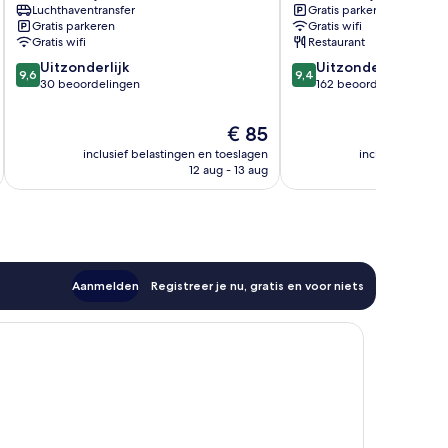
Luchthaventransfer
Gratis parkeren
Gratis parkeren
Gratis wifi
Gratis wifi
Restaurant
9.6
9.4
Uitzonderlijk
Uitzonderlijk
9,6
9,4
van
van
30 beoordelingen
162 beoordelingen
10,
10,
Uitzonderlijk,
Uitzonderlijk,
De
€ 85
30
162
prijs
inclusief belastingen en toeslagen
inclusief belast
beoordelingen
beoordelingen
is
12 aug - 13 aug
€ 85
Aanmelden
Registreer je nu, gratis en voor niets