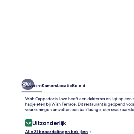
81+
Overzicht
Kamers
Locatie
Beleid
Wish Cappadocia Love heeft een dakterras en ligt op een
hapje eten bij Wish Terrace. Dit restaurant is geopend voor
voorzieningen omvatten een bar/lounge, een snackbar/deli
Beoordelingen
Uitzonderlijk
9,8
9,8 op 10 –
Alle 31 beoordelingen bekijken