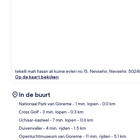
tekelli mah hasan ali kume evleri no 15, Nevsehir, Nevsehir, 5024
Op de kaart bekijken
In de buurt
Nationaal Park van Göreme
- 1 min. lopen
- 0.0 km
Cross Golf
- 3 min. lopen
- 0.3 km
Kaa
Uchisar-kasteel
- 7 min. lopen
- 0.6 km
Duivenvallei
- 4 min. rijden
- 1.5 km
Openluchtmuseum van Goreme
- 11 min. rijden
- 5.1 km