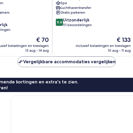
en
Spa
Luchthaventransfer
amers
Gratis parkeren
9.4
Uitzonderlijk
9,4
lijk
van
111 beoordelingen
lingen
10,
Uitzonderlijk,
De
De
€ 70
€ 133
111
prijs
prijs
lusief belastingen en toeslagen
inclusief belastingen en toeslagen
beoordelingen
is
is
13 aug - 14 aug
10 aug - 11 aug
n
€ 70
€ 133
Vergelijkbare accommodaties vergelijken
ende kortingen en extra's te zien.
ren!