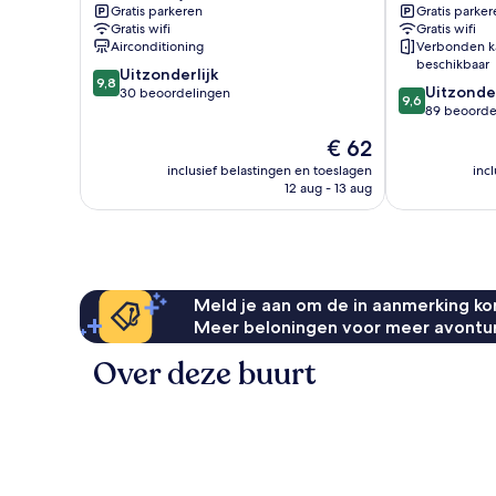
Gratis parkeren
Gratis parker
Gratis wifi
Gratis wifi
Airconditioning
Verbonden k
beschikbaar
9.8
Uitzonderlijk
9,8
9.6
Uitzonder
van
30 beoordelingen
9,6
van
89 beoorde
10,
10,
Uitzonderlijk,
De
€ 62
Uitzonderlijk,
30
prijs
89
inclusief belastingen en toeslagen
inc
beoordelingen
is
12 aug - 13 aug
beoordelinge
€ 62
Meld je aan om de in aanmerking kom
Meer beloningen voor meer avontu
Over deze buurt