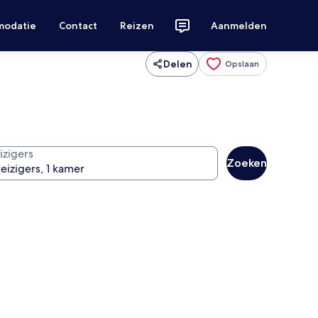
modatie
Contact
Reizen
Aanmelden
Delen
Opslaan
izigers
Zoeken