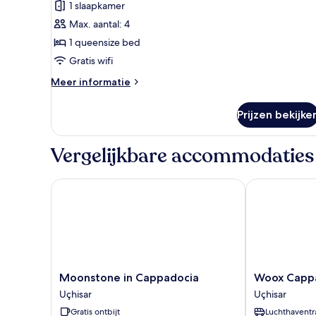
1 slaapkamer
Design
kamer
Max. aantal: 4
laden
1 queensize bed
Gratis wifi
Meer
Meer informatie
details
over
Prijzen bekijke
Design
kamer
Vergelijkbare accommodaties
Moonstone in Cappadocia
Woox Cappad
Moonstone
Woox
Moonstone in Cappadocia
Woox Cappa
in
Cappadocia
Uçhisar
Uçhisar
Cappadocia
Hotel
Gratis ontbijt
Luchthaventr
Uçhisar
Uçhisar