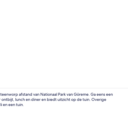
Executive ka
 steenworp afstand van Nationaal Park van Göreme. Ga eens een
 ontbijt, lunch en diner en biedt uitzicht op de tuin. Overige
 en een tuin.
Voorkant va