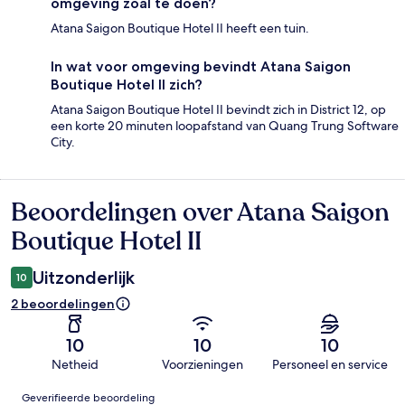
omgeving zoal te doen?
Atana Saigon Boutique Hotel II heeft een tuin.
In wat voor omgeving bevindt Atana Saigon
Boutique Hotel II zich?
Atana Saigon Boutique Hotel II bevindt zich in District 12, op
een korte 20 minuten loopafstand van Quang Trung Software
City.
Beoordelingen over Atana Saigon
Beoordelingen
Boutique Hotel II
Uitzonderlijk
10
2 beoordelingen
10
10
10
Netheid
Voorzieningen
Personeel en service
Beoordelingen
Geverifieerde beoordeling