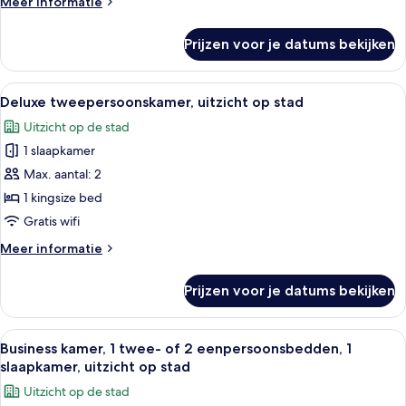
Meer
Meer informatie
laden
details
over
Prijzen voor je datums bekijken
Superior
tweepersoonskamer,
uitzicht
Alle
Gratis wifi
19
op
Deluxe tweepersoonskamer, uitzicht op stad
foto's
stad
Uitzicht op de stad
voor
1 slaapkamer
Deluxe
tweepersoonskamer,
Max. aantal: 2
uitzicht
1 kingsize bed
op
Gratis wifi
stad
Meer
Meer informatie
laden
details
over
Prijzen voor je datums bekijken
Deluxe
tweepersoonskamer,
uitzicht
Alle
Een hotelkamer met twee bedden, een
16
op
Business kamer, 1 twee- of 2 eenpersoonsbedden, 1
foto's
stad
slaapkamer, uitzicht op stad
voor
Uitzicht op de stad
Business