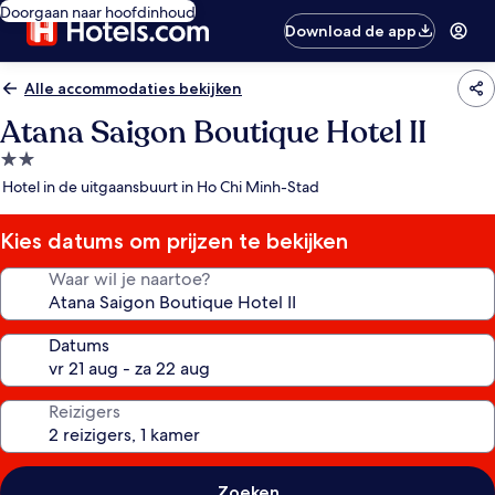
Doorgaan naar hoofdinhoud
Download de app
Alle accommodaties bekijken
Atana Saigon Boutique Hotel II
2.0-
sterrenaccommodatie
Hotel in de uitgaansbuurt in Ho Chi Minh-Stad
Kies datums om prijzen te bekijken
Waar wil je naartoe?
Datums
Reizigers
Zoeken