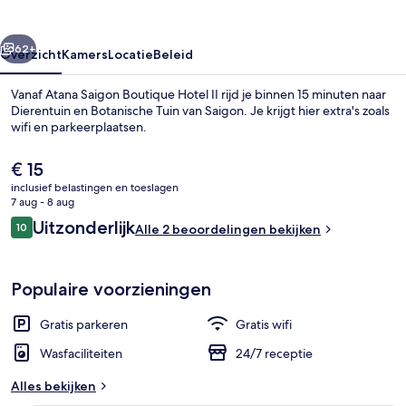
II
rige
Volgende
62+
Overzicht
Kamers
Locatie
Beleid
Vanaf Atana Saigon Boutique Hotel II rijd je binnen 15 minuten naar
Dierentuin en Botanische Tuin van Saigon. Je krijgt hier extra's zoals
wifi en parkeerplaatsen.
De
€ 15
huidige
inclusief belastingen en toeslagen
prijs
7 aug - 8 aug
is
Beoordelingen
Uitzonderlijk
10
Alle 2 beoordelingen bekijken
€ 15
10 op 10 –
Exterieur
Populaire voorzieningen
Gratis parkeren
Gratis wifi
Wasfaciliteiten
24/7 receptie
Alles bekijken