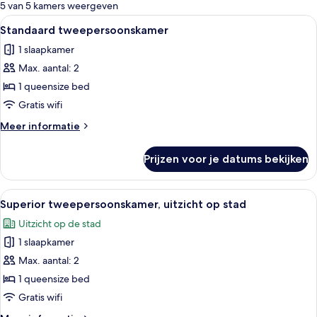
voor
5 van 5 kamers weergeven
kamers
Alle
Hotelkamer met een groot bed, nacht
23
Standaard tweepersoonskamer
foto's
1 slaapkamer
voor
Max. aantal: 2
Standaard
tweepersoonskamer
1 queensize bed
laden
Gratis wifi
Meer
Meer informatie
details
over
Prijzen voor je datums bekijken
Standaard
tweepersoonskamer
Alle
Hotelkamer met een groot bed, nacht
11
Superior tweepersoonskamer, uitzicht op stad
foto's
Uitzicht op de stad
voor
1 slaapkamer
Superior
tweepersoonskamer,
Max. aantal: 2
uitzicht
1 queensize bed
op
Gratis wifi
stad