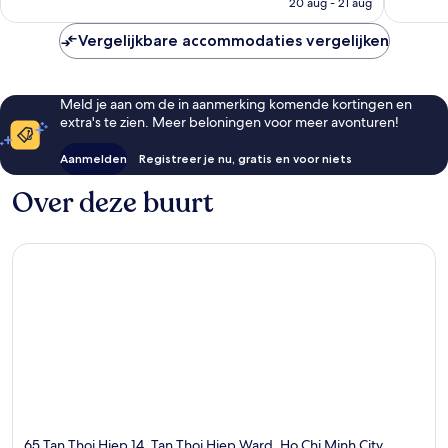
20 aug - 21 aug
beoordelingen
€ 24
Vergelijkbare accommodaties vergelijken
Meld je aan om de in aanmerking komende kortingen en
extra's te zien. Meer beloningen voor meer avonturen!
Aanmelden
Registreer je nu, gratis en voor niets
Over deze buurt
65 Tan Thoi Hiep 14, Tan Thoi Hiep Ward, Ho Chi Minh City,