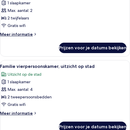
1 slaapkamer
kamer,
Max. aantal: 2
1
twee-
2 twijfelaars
of
Gratis wifi
2
Meer
Meer informatie
eenpersoonsbedden,
details
1
over
Prijzen voor je datums bekijken
Business
slaapkamer,
kamer,
uitzicht
1
Alle
Een hotelkamer met twee bedden, een 
op
9
twee-
Familie vierpersoonskamer, uitzicht op stad
foto's
of
stad
Uitzicht op de stad
2
voor
laden
eenpersoonsbedden,
1 slaapkamer
Familie
1
vierpersoonskamer,
Max. aantal: 4
slaapkamer,
uitzicht
uitzicht
2 tweepersoonsbedden
op
op
Gratis wifi
stad
stad
Meer
Meer informatie
laden
details
over
Prijzen voor je datums bekijken
Familie