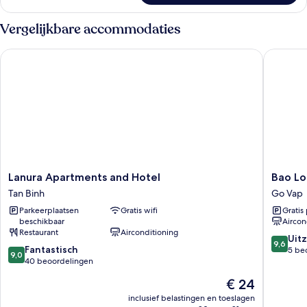
vierpersoonskamer,
uitzicht
Vergelijkbare accommodaties
op
stad
Lanura Apartments and Hotel
Bao Lon
Lanura
Bao
Lanura Apartments and Hotel
Bao Lo
Apartments
Long
Tan Binh
Go Vap
and
Go
Parkeerplaatsen
Gratis wifi
Gratis
Hotel
Vap
beschikbaar
Aircon
Tan
Hotel
Restaurant
Airconditioning
Binh
Go
9.6
Uitz
9,6
9.0
Fantastisch
Vap
van
5 be
9,0
van
40 beoordelingen
10,
10,
Uitzonder
De
€ 24
Fantastisch,
5
prijs
40
inclusief belastingen en toeslagen
beoorde
is