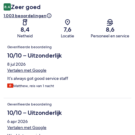
Zeer goed
8,4
1.003 beoordelingen
8,4
7,6
8,6
Netheid
Locatie
Personeel en service
Beoordelingen
Geverifieerde beoordeling
10/10 – Uitzonderlijk
8 jul 2026
Vertalen met Google
It’s always got good service staff
Matthew, reis van 1 nacht
Geverifieerde beoordeling
10/10 – Uitzonderlijk
6 apr 2026
Vertalen met Google