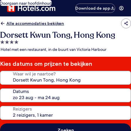
Doorgaan naar hoofdinhoud
Download de app
Alle accommodaties bekijken
Dorsett Kwun Tong, Hong Kong
4.0-
sterrenaccommodatie
Hotel met een restaurant, in de buurt van Victoria Harbour
Kies datums om prijzen te bekijken
Waar wil je naartoe?
Datums
Reizigers
Zoeken