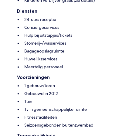
Kinderen verblijven gratis (zie details)
Diensten
24-uurs receptie
Conciërgeservices
Hulp bij uitstapjes/tickets
Stomerij-/wasservices
Bagageopslagruimte
Huwelijksservices
Meertalig personeel
Voorzieningen
1 gebouw/toren
Gebouwd in 2012
Tuin
Tv in gemeenschappelijke ruimte
Fitnessfaciliteiten
Seizoensgebonden buitenzwembad
Toegankelijkheid