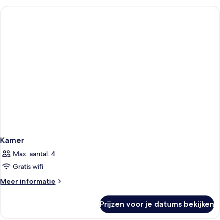
Kamer
Max. aantal: 4
Gratis wifi
Meer
Meer informatie
details
over
Prijzen voor je datums bekijken
Kamer