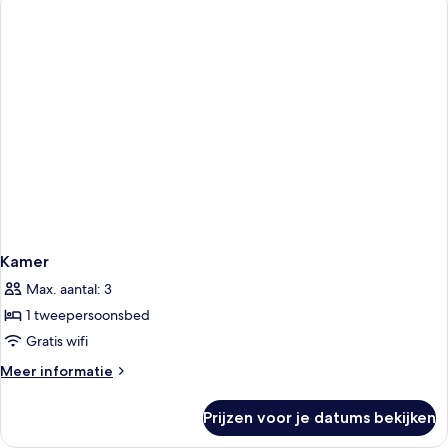
Kamer
Max. aantal: 3
1 tweepersoonsbed
Gratis wifi
Meer
Meer informatie
details
over
Prijzen voor je datums bekijken
Kamer