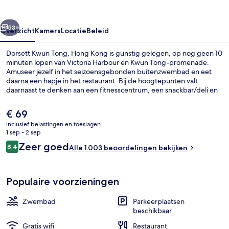
Kong
rige
Volgende
53+
Overzicht
Kamers
Locatie
Beleid
Dorsett Kwun Tong, Hong Kong is gunstig gelegen, op nog geen 10
minuten lopen van Victoria Harbour en Kwun Tong-promenade.
Amuseer jezelf in het seizoensgebonden buitenzwembad en eet
daarna een hapje in het restaurant. Bij de hoogtepunten valt
daarnaast te denken aan een fitnesscentrum, een snackbar/deli en
een tuin. Andere reizigers waarderen het behulpzame personeel.
De
€ 69
huidige
inclusief belastingen en toeslagen
prijs
1 sep - 2 sep
Een seizoensgebonden buitenzwemb
is
Beoordelingen
Zeer goed
8,4
Alle 1.003 beoordelingen bekijken
€ 69
8,4 op 10 –
Populaire voorzieningen
Zwembad
Parkeerplaatsen
beschikbaar
Gratis wifi
Restaurant