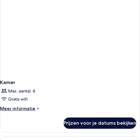
Kamer
Max. aantal: 4
Gratis wifi
Meer
Meer informatie
details
over
Prijzen voor je datums bekijken
Kamer