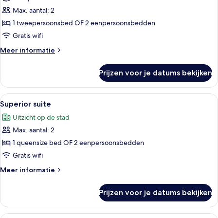
kamer
Max. aantal: 2
laden
1 tweepersoonsbed OF 2 eenpersoonsbedden
Gratis wifi
Meer
Meer informatie
details
over
Prijzen voor je datums bekijken
Superior-
kamer
Alle
Een moderne hotelkamer met een grote 
10
Superior suite
foto's
Uitzicht op de stad
voor
Max. aantal: 2
Superior
suite
1 queensize bed OF 2 eenpersoonsbedden
laden
Gratis wifi
Meer
Meer informatie
details
over
Prijzen voor je datums bekijken
Superior
suite