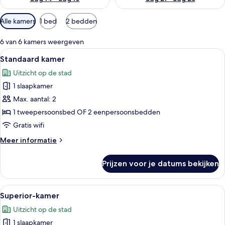
Beschikbare
Alle kamers
1 bed
2 bedden
filters
voor
6 van 6 kamers weergeven
kamers
Alle
Een hotelkamer met twee bedden, een 
7
Standaard kamer
foto's
Uitzicht op de stad
voor
1 slaapkamer
Standaard
kamer
Max. aantal: 2
laden
1 tweepersoonsbed OF 2 eenpersoonsbedden
Gratis wifi
Meer
Meer informatie
details
over
Prijzen voor je datums bekijken
Standaard
kamer
Alle
Een hotelkamer met twee bedden, een 
6
Superior-kamer
foto's
Uitzicht op de stad
voor
1 slaapkamer
Superior-