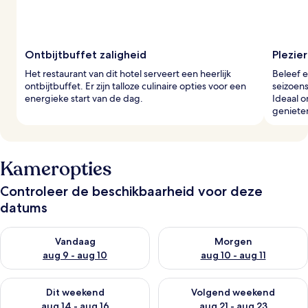
Ontbijtbuffet zaligheid
Plezie
Het restaurant van dit hotel serveert een heerlijk
Beleef e
ontbijtbuffet. Er zijn talloze culinaire opties voor een
seizoen
energieke start van de dag.
Ideaal 
geniete
Kameropties
Controleer de beschikbaarheid voor deze
datums
De beschikbaarheid controleren voor vanavond aug 9 - aug 1
De beschikbaarheid controler
Vandaag
Morgen
aug 9 - aug 10
aug 10 - aug 11
De beschikbaarheid controleren voor dit weekend aug 14 - au
De beschikbaarheid controler
Dit weekend
Volgend weekend
aug 14 - aug 16
aug 21 - aug 23