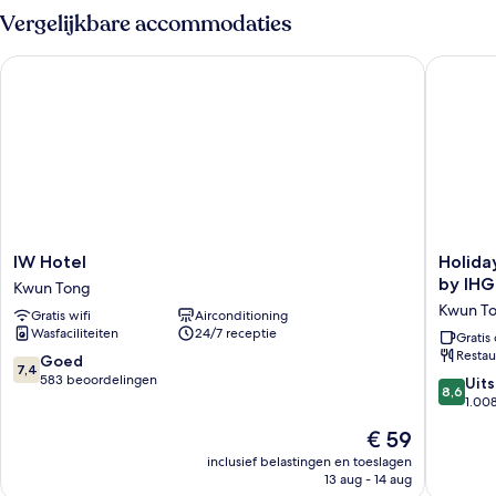
Vergelijkbare accommodaties
IW Hotel
Holiday
IW
Holiday
IW Hotel
Holida
Hotel
Inn
by IHG
Kwun Tong
Kwun
Express
Kwun T
Gratis wifi
Airconditioning
Tong
Hong
Wasfaciliteiten
24/7 receptie
Kong
Gratis 
Restau
Kowloo
7.4
Goed
7,4
CBD2
van
583 beoordelingen
8.6
Uit
8,6
by
10,
van
1.00
IHG
Goed,
10,
De
€ 59
Kwun
583
Uitstek
prijs
Tong
beoordelingen
1.008
inclusief belastingen en toeslagen
is
13 aug - 14 aug
beoorde
€ 59