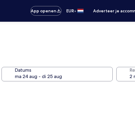
•
App openen
EUR
Adverteer je accom
Datums
Re