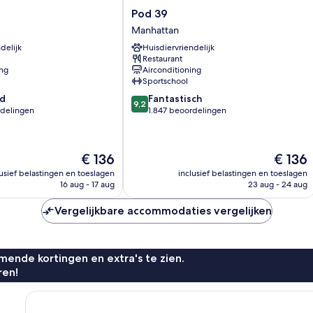
Pod
Pod 39
39
Manhattan
Manhattan
delijk
Huisdiervriendelijk
Restaurant
ing
Airconditioning
Sportschool
9.2
d
Fantastisch
9,2
van
rdelingen
1.847 beoordelingen
10,
Fantastisch,
1.847
De
De
€ 136
€ 136
beoordelingen
prijs
prijs
n
lusief belastingen en toeslagen
inclusief belastingen en toeslagen
is
is
16 aug - 17 aug
23 aug - 24 aug
€ 136
€ 136
Vergelijkbare accommodaties vergelijken
ende kortingen en extra's te zien.
ren!