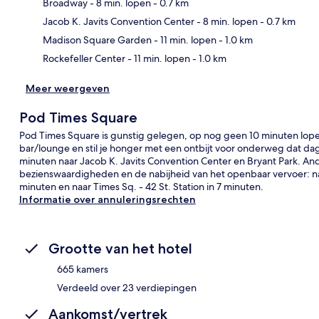
Broadway
- 8 min. lopen
- 0.7 km
Kaa
Jacob K. Javits Convention Center
- 8 min. lopen
- 0.7 km
Madison Square Garden
- 11 min. lopen
- 1.0 km
Rockefeller Center
- 11 min. lopen
- 1.0 km
Meer weergeven
Pod Times Square
Pod Times Square is gunstig gelegen, op nog geen 10 minuten lopen
bar/lounge en stil je honger met een ontbijt voor onderweg dat da
minuten naar Jacob K. Javits Convention Center en Bryant Park. And
bezienswaardigheden en de nabijheid van het openbaar vervoer: naar 
minuten en naar Times Sq. - 42 St. Station in 7 minuten.
Informatie over annuleringsrechten
Grootte van het hotel
665 kamers
Verdeeld over 23 verdiepingen
Aankomst/vertrek