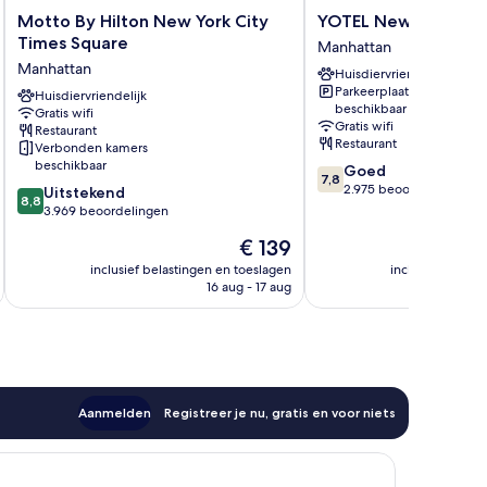
Motto
YOTEL
Motto By Hilton New York City
YOTEL New York Tim
By
New
Times Square
Manhattan
Hilton
York
Manhattan
Huisdiervriendelijk
New
Times
Parkeerplaatsen
York
Huisdiervriendelijk
Square
beschikbaar
Gratis wifi
City
Manhattan
Gratis wifi
Restaurant
Times
Restaurant
Verbonden kamers
Square
beschikbaar
7.8
Goed
Manhattan
7,8
van
2.975 beoordelingen
8.8
Uitstekend
8,8
10,
van
3.969 beoordelingen
Goed,
10,
De
€ 139
2.975
Uitstekend,
prijs
beoordelingen
3.969
inclusief belastingen en toeslagen
inclusief belast
is
16 aug - 17 aug
beoordelingen
€ 139
Aanmelden
Registreer je nu, gratis en voor niets