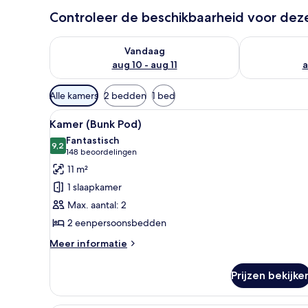
Controleer de beschikbaarheid voor de
De beschikbaarheid controleren voor vanavond aug 1
De beschikbaa
Vandaag
aug 10 - aug 11
a
Beschikbare
Alle kamers
2 bedden
1 bed
filters
Alle
Een compacte hotelkamer met e
voor
10
Kamer (Bunk Pod)
foto's
kamers
Fantastisch
voor
9,2
9,2 van 10
(148
148 beoordelingen
Kamer
beoordelingen)
11 m²
(Bunk
1 slaapkamer
Pod)
Max. aantal: 2
laden
2 eenpersoonsbedden
Meer
Meer informatie
details
over
Prijzen bekijke
Kamer
(Bunk
Pod)