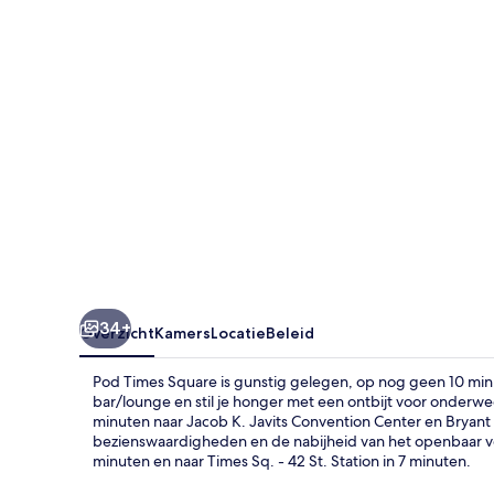
34+
Overzicht
Kamers
Locatie
Beleid
Pod Times Square is gunstig gelegen, op nog geen 10 minu
bar/lounge en stil je honger met een ontbijt voor onderw
minuten naar Jacob K. Javits Convention Center en Bryant 
bezienswaardigheden en de nabijheid van het openbaar vervo
minuten en naar Times Sq. - 42 St. Station in 7 minuten.