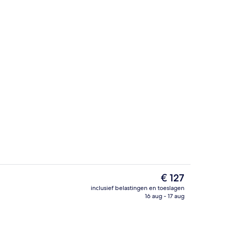
Voorkant van accommodatie
De
€ 127
huidige
inclusief belastingen en toeslagen
prijs
16 aug - 17 aug
Bar (ter plaatse)
is
€ 127