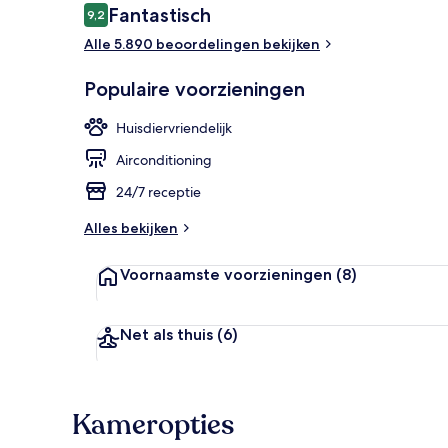
Beoordelingen
Fantastisch
9,2
9,2 op 10 –
Alle 5.890 beoordelingen bekijken
Receptie
Populaire voorzieningen
Huisdiervriendelijk
Airconditioning
24/7 receptie
Alles bekijken
Voornaamste voorzieningen
(8)
Net als thuis
(6)
Kameropties