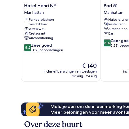
Hotel
Pod
Hotel Henri NY
Pod 51
Henri
51
Manhattan
Manhattan
NY
Manhattan
Parkeerplaatsen
Huisdiervrien
Manhattan
beschikbaar
Restaurant
Gratis wifi
Aircondition
Restaurant
Bar
Airconditioning
8.4
Zeer goe
8,4
8.2
Zeer goed
van
2.231 beoo
8,2
van
1.021 beoordelingen
10,
10,
Zeer
Zeer
goed,
De
€ 140
goed,
2.231
prijs
1.021
beoordelinge
inclusief belastingen en toeslagen
inc
is
beoordelingen
23 aug - 24 aug
€ 140
Meld je aan om de in aanmerking kom
Meer beloningen voor meer avontu
Over deze buurt