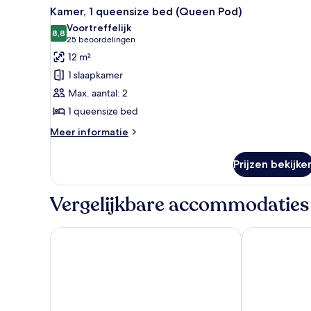
Alle
Een hotelkamer met een bed, e
10
Kamer, 1 queensize bed (Queen Pod)
foto's
Voortreffelijk
voor
8,8
8,8 van 10
(25
25 beoordelingen
Kamer,
beoordelingen)
12 m²
1
1 slaapkamer
queensize
Max. aantal: 2
bed
1 queensize bed
(Queen
Pod)
Meer
Meer informatie
details
laden
over
Prijzen bekijke
Kamer,
1
queensize
Vergelijkbare accommodaties
bed
(Queen
Pod)
Hotel Henri NY
Pod 51