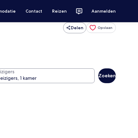
modatie
Contact
Reizen
Aanmelden
Delen
Opslaan
izigers
Zoeken