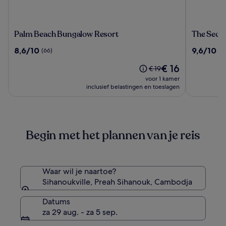
Palm
The
Palm Beach Bungalow Resort
The Secr
Beach
Secret
8.6
9.6
8,6/10
9,6/10
(66)
(7
Bungalow
Garden
van
van
Resort
Koh
De
€ 16
10,
10,
De
€ 19
Rong
prijs
(66)
(75)
prijs
voor 1 kamer
is
was
inclusief belastingen en toeslagen
€ 16
€ 19,
zie
meer
informatie
Begin met het plannen van je reis
over
het
standaardtarief.
Waar wil je naartoe?
Sihanoukville, Preah Sihanouk, Cambodja
Datums
za 29 aug. - za 5 sep.