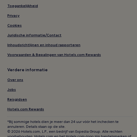
Toegankelijkheid
Privacy
Cookies
Juridische informatie/Contact
Inhoudsrichtlijnen en inhoud rapporteren
Voorwaarden & Bepalingen van Hotels.com Rewards
Verdere informatie
Over ons
Jobs
Reisgidsen
Hotels.com Rewards
*Bij sommige hotels dien je meer dan 24 uur vóór het inchecken te
annuleren. Details staan op de site.
© 2026 Hotels.com, L.P., een bedrijf van Expedia Group. Alle rechten
voorbehouden. Hotels.com en het Hotels.com-logo zijn handelsmerken of