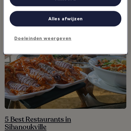
Partnerlijst (derden)
Uit eten in Sihanoukville
Alles afwijzen
Doeleinden weergeven
5 Best Restaurants in
Sihanoukville