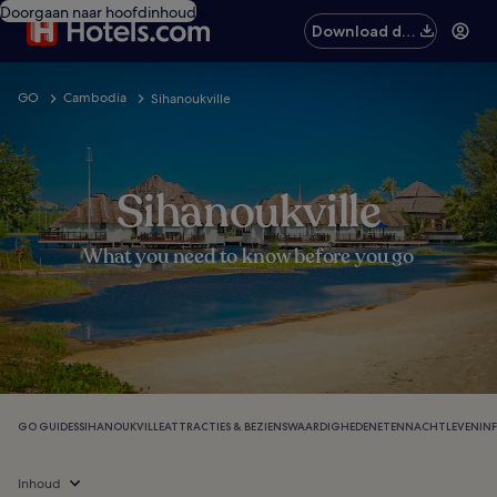
Doorgaan naar hoofdinhoud
Download de
app
GO
Cambodia
Sihanoukville
Sihanoukville
What you need to know before you go
GO GUIDES
SIHANOUKVILLE
ATTRACTIES & BEZIENSWAARDIGHEDEN
ETEN
NACHTLEVEN
IN
Inhoud