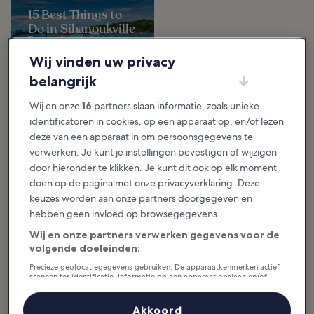
15 Best Things to
Do in Sihanoukville
There’s quite a lot of variety
among the things to do in
Sihanoukville. The coastal town is
Wij vinden uw privacy
famous for having some of the
best beaches in...
belangrijk
Wij en onze
16
partners slaan informatie, zoals unieke
identificatoren in cookies, op een apparaat op, en/of lezen
In de buurt van Sihanoukville
deze van een apparaat in om persoonsgegevens te
verwerken. Je kunt je instellingen bevestigen of wijzigen
door hieronder te klikken. Je kunt dit ook op elk moment
doen op de pagina met onze privacyverklaring. Deze
keuzes worden aan onze partners doorgegeven en
hebben geen invloed op browsegegevens.
Bamboo Island in
Wij en onze partners verwerken gegevens voor de
Phi Phi Archipelago
volgende doeleinden:
Precieze geolocatiegegevens gebruiken. De apparaatkenmerken actief
scannen ter identificatie. Informatie op een apparaat opslaan en/of
openen. Gepersonaliseerde advertenties en content, advertentie- en
contentmetingen, doelgroepenonderzoek en ontwikkeling van
diensten.
Akkoord