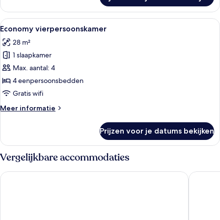
Private
Cabin
Alle
Een slaapkamer met stapelbed, raam, 
4
Economy vierpersoonskamer
foto's
28 m²
voor
1 slaapkamer
Economy
vierpersoonskamer
Max. aantal: 4
laden
4 eenpersoonsbedden
Gratis wifi
Meer
Meer informatie
details
over
Prijzen voor je datums bekijken
Economy
vierpersoonskamer
Vergelijkbare accommodaties
Pod Times Square
HI New Y