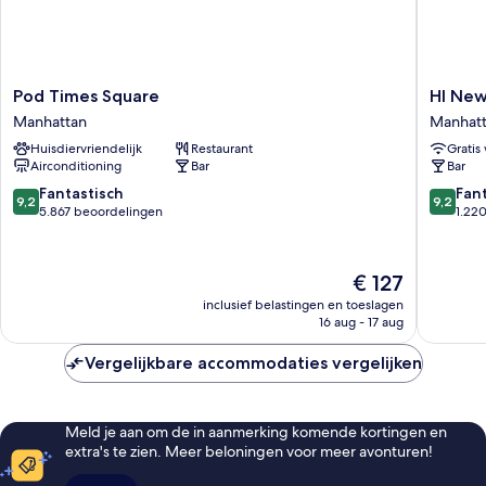
Pod
HI
Pod Times Square
HI New
Times
New
Manhattan
Manhat
Square
York
Huisdiervriendelijk
Restaurant
Gratis 
Manhattan
City
Airconditioning
Bar
Bar
-
Hostel
9.2
9.2
Fantastisch
Fan
9,2
9,2
Manhatt
van
van
5.867 beoordelingen
1.22
10,
10,
Fantastisch,
Fantasti
5.867
1.220
De
€ 127
beoordelingen
beoorde
prijs
inclusief belastingen en toeslagen
is
16 aug - 17 aug
€ 127
Vergelijkbare accommodaties vergelijken
Meld je aan om de in aanmerking komende kortingen en
extra's te zien. Meer beloningen voor meer avonturen!