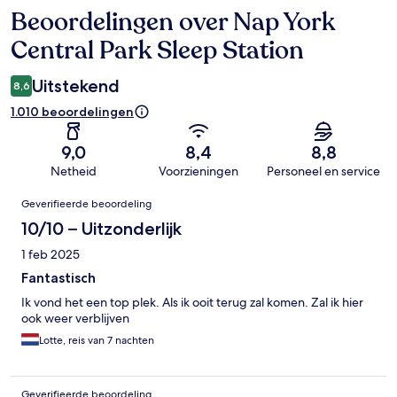
Beoordelingen over Nap York
Beoordelingen
Central Park Sleep Station
Uitstekend
8,6
1.010 beoordelingen
9,0
8,4
8,8
Netheid
Voorzieningen
Personeel en service
Beoordelingen
Geverifieerde beoordeling
10/10 – Uitzonderlijk
1 feb 2025
Fantastisch
Ik vond het een top plek. Als ik ooit terug zal komen. Zal ik hier
ook weer verblijven
Lotte, reis van 7 nachten
Geverifieerde beoordeling