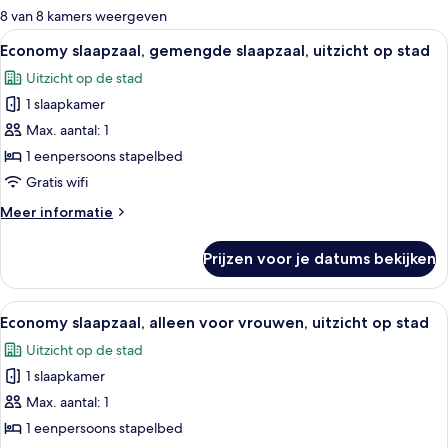
voor
8 van 8 kamers weergeven
kamers
Alle
Een slaapkamer met stapelbed, raam, 
4
Economy slaapzaal, gemengde slaapzaal, uitzicht op stad
foto's
Uitzicht op de stad
voor
1 slaapkamer
Economy
slaapzaal,
Max. aantal: 1
gemengde
1 eenpersoons stapelbed
slaapzaal,
Gratis wifi
uitzicht
Meer
Meer informatie
op
details
stad
over
Prijzen voor je datums bekijken
Economy
laden
slaapzaal,
gemengde
Alle
Een slaapkamer met stapelbed, raam, 
4
slaapzaal,
Economy slaapzaal, alleen voor vrouwen, uitzicht op stad
foto's
uitzicht
Uitzicht op de stad
op
voor
stad
1 slaapkamer
Economy
slaapzaal,
Max. aantal: 1
alleen
1 eenpersoons stapelbed