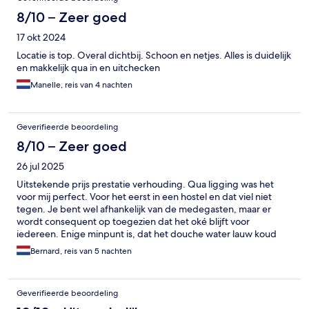
8/10 – Zeer goed
17 okt 2024
Locatie is top. Overal dichtbij. Schoon en netjes. Alles is duidelijk
en makkelijk qua in en uitchecken
Manelle, reis van 4 nachten
Geverifieerde beoordeling
8/10 – Zeer goed
26 jul 2025
Uitstekende prijs prestatie verhouding. Qua ligging was het
voor mij perfect. Voor het eerst in een hostel en dat viel niet
tegen. Je bent wel afhankelijk van de medegasten, maar er
wordt consequent op toegezien dat het oké blijft voor
iedereen. Enige minpunt is, dat het douche water lauw koud
was. Al met al was het voor mij een prima plek voor
Bernard, reis van 5 nachten
Geverifieerde beoordeling