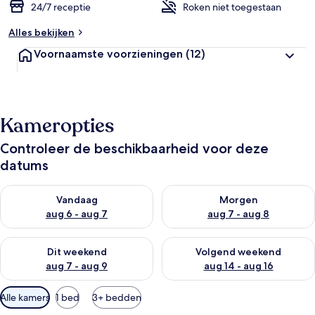
24/7 receptie
Roken niet toegestaan
Alles bekijken
Voornaamste voorzieningen
(12)
Kameropties
Controleer de beschikbaarheid voor deze
datums
De beschikbaarheid controleren voor vanavond aug 6 - aug 7
De beschikbaarheid controler
Vandaag
Morgen
aug 6 - aug 7
aug 7 - aug 8
De beschikbaarheid controleren voor dit weekend aug 7 - aug
De beschikbaarheid controler
Dit weekend
Volgend weekend
aug 7 - aug 9
aug 14 - aug 16
Beschikbare
Alle kamers
1 bed
3+ bedden
filters