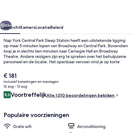
Park
Sleep
Station
rige
Volgende
23+
Overzicht
Kamers
Locatie
Beleid
Nap York Central Park Sleep Station heeft een uitstekende ligging
op maar 5 minuten lopen van Broadway en Central Park. Bovendien
loop je in slechts tien minuten naar Carnegie Hall en Broadway
Theatre. Andere reizigers zijn erg te spreken over het behulpzame
personeel en de locatie. Het openbaar vervoer vind je op korte
loopafstand: 59 St. - Columbus Circle Station ligt vlakbij en 57 St. - 7
Av Station ligt 4 minuten verderop.
De
€ 181
huidige
inclusief belastingen en toeslagen
prijs
12 aug - 13 aug
Receptieruimte
is
Beoordelingen
Voortreffelijk
8,6
Alle 1.010 beoordelingen bekijken
€ 181
8,6 op 10 –
Populaire voorzieningen
Gratis wifi
Airconditioning