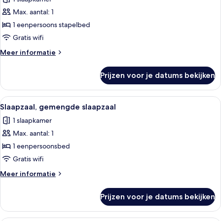
Comfort
slaapzaal,
Max. aantal: 1
alleen
1 eenpersoons stapelbed
voor
Gratis wifi
vrouwen,
Meer
Meer informatie
uitzicht
details
op
over
Prijzen voor je datums bekijken
Comfort
stad
slaapzaal,
laden
alleen
Alle
Een compact, modern treincabine met s
6
voor
Slaapzaal, gemengde slaapzaal
foto's
vrouwen,
1 slaapkamer
uitzicht
voor
op
Max. aantal: 1
Slaapzaal,
stad
gemengde
1 eenpersoonsbed
slaapzaal
Gratis wifi
laden
Meer
Meer informatie
details
over
Prijzen voor je datums bekijken
Slaapzaal,
gemengde
slaapzaal