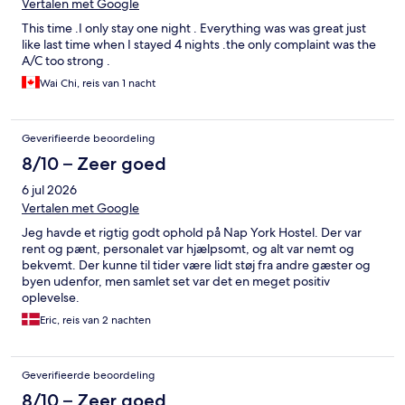
Vertalen met Google
This time .I only stay one night . Everything was was great just
like last time when I stayed 4 nights .the only complaint was the
A/C too strong .
Wai Chi, reis van 1 nacht
Geverifieerde beoordeling
8/10 – Zeer goed
6 jul 2026
Vertalen met Google
Jeg havde et rigtig godt ophold på Nap York Hostel. Der var
rent og pænt, personalet var hjælpsomt, og alt var nemt og
bekvemt. Der kunne til tider være lidt støj fra andre gæster og
byen udenfor, men samlet set var det en meget positiv
oplevelse.
Eric, reis van 2 nachten
Geverifieerde beoordeling
8/10 – Zeer goed