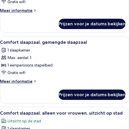
voor
Gratis wifi
vrouwen,
Meer
Meer informatie
uitzicht
details
op
over
Prijzen voor je datums bekijken
Economy
stad
slaapzaal,
laden
alleen
Alle
Een slaapkamer met stapelbed, raam, 
5
voor
Comfort slaapzaal, gemengde slaapzaal
foto's
vrouwen,
1 slaapkamer
uitzicht
voor
op
Max. aantal: 1
Comfort
stad
slaapzaal,
1 eenpersoons stapelbed
gemengde
Gratis wifi
slaapzaal
Meer
Meer informatie
laden
details
over
Prijzen voor je datums bekijken
Comfort
slaapzaal,
gemengde
Alle
Een slaapkamer met stapelbed, raam, 
5
slaapzaal
Comfort slaapzaal, alleen voor vrouwen, uitzicht op stad
foto's
Uitzicht op de stad
voor
1 slaapkamer