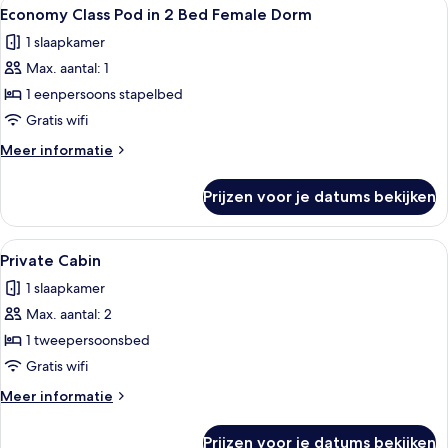
Alle
Een slaapkamer met stapelbed, raam, 
5
Economy Class Pod in 2 Bed Female Dorm
foto's
1 slaapkamer
voor
Max. aantal: 1
Economy
Class
1 eenpersoons stapelbed
Pod
Gratis wifi
in
Meer
Meer informatie
2
details
Bed
over
Prijzen voor je datums bekijken
Economy
Female
Class
Dorm
Pod
Alle
Douchegedeelte met een handdouche,
laden
2
in
Private Cabin
foto's
2
1 slaapkamer
Bed
voor
Female
Max. aantal: 2
Private
Dorm
Cabin
1 tweepersoonsbed
laden
Gratis wifi
Meer
Meer informatie
details
over
Prijzen voor je datums bekijken