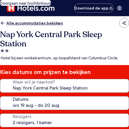
Doorgaan naar hoofdinhoud
Download de app
Alle accommodaties bekijken
Nap York Central Park Sleep
Station
2.0-
sterrenaccommodatie
Hotel bij een winkelcentrum, op loopafstand van Columbus Circle
Kies datums om prijzen te bekijken
Waar wil je naartoe?
Datums
Reizigers