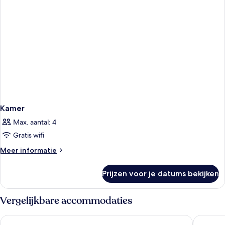
Kamer
Max. aantal: 4
Gratis wifi
Meer
Meer informatie
details
over
Prijzen voor je datums bekijken
Kamer
Vergelijkbare accommodaties
Hotel Riu Palace Oasis
Lopesan 