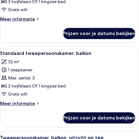
uitzicht
2 twijfelaars OF 1 kingsize bed
op
Gratis wifi
zee
Meer
Meer informatie
laden
details
over
Prijzen voor je datums bekijken
Tweepersoonskamer,
balkon,
gedeeltelijk
Alle
Een hotelkamer met een bed, een slaap
4
uitzicht
Standaard tweepersoonskamer, balkon
foto's
op
32 m²
zee
voor
1 slaapkamer
Standaard
tweepersoonskamer,
Max. aantal: 3
balkon
2 twijfelaars OF 1 kingsize bed
laden
Gratis wifi
Meer
Meer informatie
details
over
Prijzen voor je datums bekijken
Standaard
tweepersoonskamer,
balkon
Alle
Een hotelkamer met een bed, een stoel
2
Tweepersoonskamer, balkon, uitzicht op zee