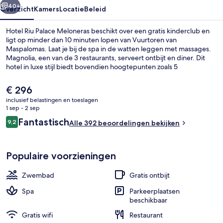
40+
Overzicht
Kamers
Locatie
Beleid
Hotel Riu Palace Meloneras beschikt over een gratis kinderclub en
ligt op minder dan 10 minuten lopen van Vuurtoren van
Maspalomas. Laat je bij de spa in de watten leggen met massages.
Magnolia, een van de 3 restaurants, serveert ontbijt en diner. Dit
hotel in luxe stijl biedt bovendien hoogtepunten zoals 5
buitenzwembaden, een bar aan het zwembad en een
fitnesscentrum.
De
€ 296
huidige
inclusief belastingen en toeslagen
prijs
1 sep - 2 sep
5 buitenzwembaden, parasols voor s
is
Beoordelingen
Fantastisch
9,2
Alle 392 beoordelingen bekijken
€ 296
9,2 op 10 –
Populaire voorzieningen
Zwembad
Gratis ontbijt
Spa
Parkeerplaatsen
beschikbaar
Gratis wifi
Restaurant