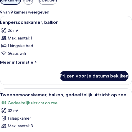
filters
voor
9 van 9 kamers weergeven
kamers
Alle
Een moderne hotelkamer met een bed, 
2
Eenpersoonskamer, balkon
foto's
26 m²
voor
Max. aantal: 1
Eenpersoonskamer,
balkon
1 kingsize bed
laden
Gratis wifi
Meer
Meer informatie
details
over
Prijzen voor je datums bekijken
Eenpersoonskamer,
balkon
Alle
Hotelkamer met een bed, bureau, stoel
2
Tweepersoonskamer, balkon, gedeeltelijk uitzicht op zee
foto's
Gedeeltelijk uitzicht op zee
voor
32 m²
Tweepersoonskamer,
balkon,
1 slaapkamer
gedeeltelijk
Max. aantal: 3