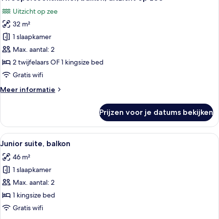
foto's
Uitzicht op zee
voor
32 m²
Tweepersoonskamer,
balkon,
1 slaapkamer
uitzicht
Max. aantal: 2
op
2 twijfelaars OF 1 kingsize bed
zee
Gratis wifi
laden
Meer
Meer informatie
details
over
Prijzen voor je datums bekijken
Tweepersoonskamer,
balkon,
uitzicht
Alle
Een moderne hotelkamer met een bed, 
2
op
Junior suite, balkon
foto's
zee
46 m²
voor
1 slaapkamer
Junior
suite,
Max. aantal: 2
balkon
1 kingsize bed
laden
Gratis wifi