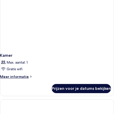
Kamer
Max. aantal: 1
Gratis wifi
Meer
Meer informatie
details
over
Prijzen voor je datums bekijken
Kamer