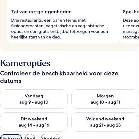
Tal van eetgelegenheden
Spa-he
Drie restaurants, een bar en terras met
Deze ac
fusiongerechten. Vegetarische en veganistische
uitgerus
opties en een gratis ontbijtbuffet zorgen voor een
massage
heerlijke start van de dag.
stoomba
Kameropties
Controleer de beschikbaarheid voor deze
datums
De beschikbaarheid controleren voor vanavond aug 9 - aug 1
De beschikbaarheid controler
Vandaag
Morgen
aug 9 - aug 10
aug 10 - aug 11
De beschikbaarheid controleren voor dit weekend aug 14 - au
De beschikbaarheid controler
Dit weekend
Volgend weekend
aug 14 - aug 16
aug 21 - aug 23
Beschikbare
Alle kamers
1 bed
2 bedden