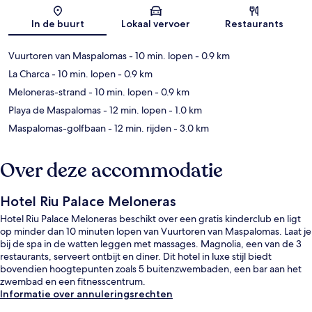
Kaart
In de buurt
Lokaal vervoer
Restaurants
Vuurtoren van Maspalomas
- 10 min. lopen
- 0.9 km
La Charca
- 10 min. lopen
- 0.9 km
Meloneras-strand
- 10 min. lopen
- 0.9 km
Playa de Maspalomas
- 12 min. lopen
- 1.0 km
Maspalomas-golfbaan
- 12 min. rijden
- 3.0 km
Over deze accommodatie
Hotel Riu Palace Meloneras
Hotel Riu Palace Meloneras beschikt over een gratis kinderclub en ligt
op minder dan 10 minuten lopen van Vuurtoren van Maspalomas. Laat je
bij de spa in de watten leggen met massages. Magnolia, een van de 3
restaurants, serveert ontbijt en diner. Dit hotel in luxe stijl biedt
bovendien hoogtepunten zoals 5 buitenzwembaden, een bar aan het
zwembad en een fitnesscentrum.
Informatie over annuleringsrechten