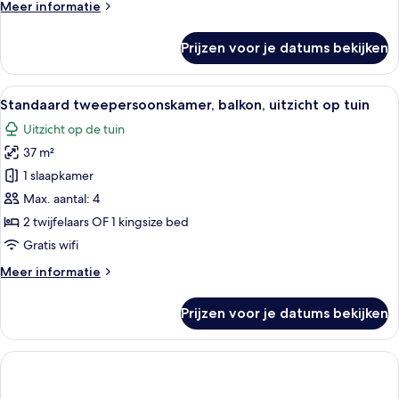
Meer
Meer informatie
details
over
Prijzen voor je datums bekijken
Junior
suite,
balkon
Alle
Een moderne hotelkamer met een bed, e
2
Standaard tweepersoonskamer, balkon, uitzicht op tuin
foto's
Uitzicht op de tuin
voor
37 m²
Standaard
tweepersoonskamer,
1 slaapkamer
balkon,
Max. aantal: 4
uitzicht
2 twijfelaars OF 1 kingsize bed
op
Gratis wifi
tuin
Meer
Meer informatie
laden
details
over
Prijzen voor je datums bekijken
Standaard
tweepersoonskamer,
balkon,
uitzicht
op
tuin