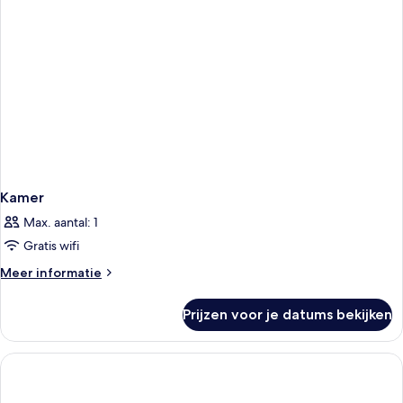
Kamer
Max. aantal: 1
Gratis wifi
Meer
Meer informatie
details
over
Prijzen voor je datums bekijken
Kamer