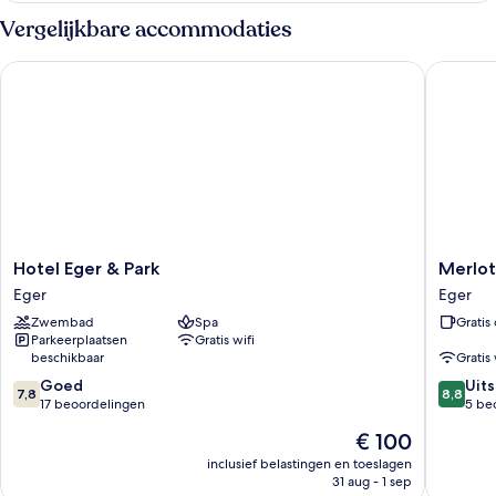
Vergelijkbare accommodaties
Hotel Eger & Park
Merlot H
Hotel
Merlot
Hotel Eger & Park
Merlot
Eger
Hotel
Eger
Eger
&
Eger
Zwembad
Spa
Gratis 
Park
Parkeerplaatsen
Gratis wifi
Eger
beschikbaar
Gratis 
7.8
8.8
Goed
Uit
7,8
8,8
van
van
17 beoordelingen
5 be
10,
10,
De
€ 100
Goed,
Uitstek
prijs
17
5
inclusief belastingen en toeslagen
is
31 aug - 1 sep
beoordelingen
beoorde