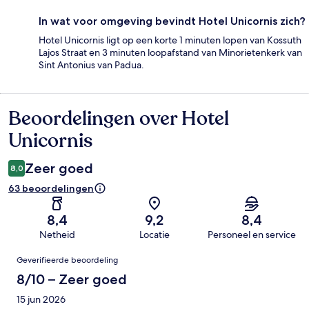
In wat voor omgeving bevindt Hotel Unicornis zich?
Hotel Unicornis ligt op een korte 1 minuten lopen van Kossuth
Lajos Straat en 3 minuten loopafstand van Minorietenkerk van
Sint Antonius van Padua.
Beoordelingen over Hotel
Beoordelingen
Unicornis
Zeer goed
8,0
63 beoordelingen
8,4
9,2
8,4
Netheid
Locatie
Personeel en service
Beoordelingen
Geverifieerde beoordeling
8/10 – Zeer goed
15 jun 2026