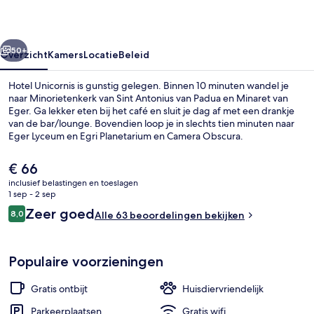
rige
Volgende
50+
Overzicht
Kamers
Locatie
Beleid
Hotel Unicornis is gunstig gelegen. Binnen 10 minuten wandel je
naar Minorietenkerk van Sint Antonius van Padua en Minaret van
Eger. Ga lekker eten bij het café en sluit je dag af met een drankje
van de bar/lounge. Bovendien loop je in slechts tien minuten naar
Eger Lyceum en Egri Planetarium en Camera Obscura.
De
€ 66
huidige
inclusief belastingen en toeslagen
prijs
1 sep - 2 sep
Koffiebar
is
Beoordelingen
Zeer goed
8,0
Alle 63 beoordelingen bekijken
€ 66
8,0 op 10 –
Populaire voorzieningen
Gratis ontbijt
Huisdiervriendelijk
Parkeerplaatsen
Gratis wifi