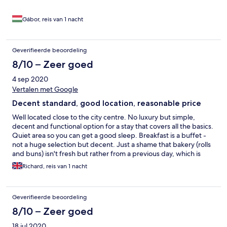
Gábor, reis van 1 nacht
Geverifieerde beoordeling
8/10 – Zeer goed
4 sep 2020
Vertalen met Google
Decent standard, good location, reasonable price
Well located close to the city centre. No luxury but simple,
decent and functional option for a stay that covers all the basics.
Quiet area so you can get a good sleep. Breakfast is a buffet -
not a huge selection but decent. Just a shame that bakery (rolls
and buns) isn't fresh but rather from a previous day, which is
hard to understand given the breakfast starts at 7am. Comes at
Richard, reis van 1 nacht
a competitive price point so provides decent value for your
money.
Geverifieerde beoordeling
8/10 – Zeer goed
18 jul 2020