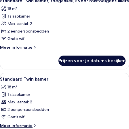
Standaard Twin kamer, toegankelijk voor rolstoelgebruikers
foto's
18 m²
voor
1 slaapkamer
Standaard
Twin
Max. aantal: 2
kamer,
2 eenpersoonsbedden
toegankelijk
Gratis wifi
voor
Meer
Meer informatie
rolstoelgebruikers
details
laden
over
Prijzen voor je datums bekijken
Standaard
Twin
kamer,
Alle
Een slaapkamer met een groot bed, e
4
toegankelijk
Standaard Twin kamer
foto's
voor
18 m²
rolstoelgebruikers
voor
1 slaapkamer
Standaard
Twin
Max. aantal: 2
kamer
2 eenpersoonsbedden
laden
Gratis wifi
Meer
Meer informatie