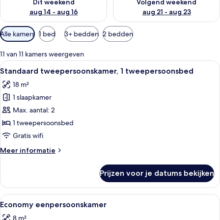
Dit weekend
Volgend weekend
aug 14 - aug 16
aug 21 - aug 23
Beschikbare
Alle kamers
1 bed
3+ bedden
2 bedden
filters
voor
11 van 11 kamers weergeven
kamers
Alle
Een slaapkamer met een groot bed, e
4
Standaard tweepersoonskamer, 1 tweepersoonsbed
foto's
18 m²
voor
1 slaapkamer
Standaard
tweepersoonskamer,
Max. aantal: 2
1
1 tweepersoonsbed
tweepersoonsbed
Gratis wifi
laden
Meer
Meer informatie
details
over
Prijzen voor je datums bekijken
Standaard
tweepersoonskamer,
1
Alle
Een kleine kamer met een bed, een bur
3
tweepersoonsbed
Economy eenpersoonskamer
foto's
8 m²