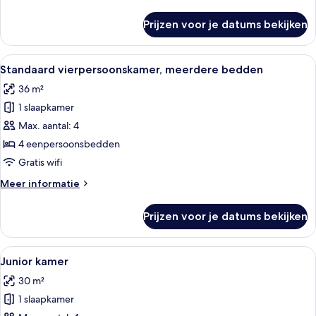
details
over
Prijzen voor je datums bekijken
Standaard
Twin
kamer
Alle
Een kleine, driehoekige kamer met tw
6
Standaard vierpersoonskamer, meerdere bedden
foto's
36 m²
voor
1 slaapkamer
Standaard
vierpersoonskamer,
Max. aantal: 4
meerdere
4 eenpersoonsbedden
bedden
Gratis wifi
laden
Meer
Meer informatie
details
over
Prijzen voor je datums bekijken
Standaard
vierpersoonskamer,
meerdere
Alle
Een kleine hotelkamer met een bed, een
4
bedden
Junior kamer
foto's
30 m²
voor
1 slaapkamer
Junior