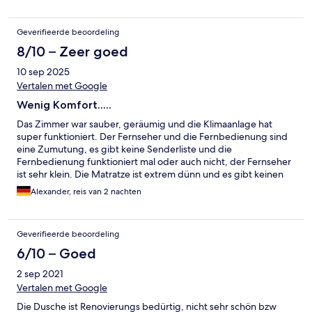
Geverifieerde beoordeling
8/10 – Zeer goed
10 sep 2025
Vertalen met Google
Wenig Komfort.....
Das Zimmer war sauber, geräumig und die Klimaanlage hat
super funktioniert. Der Fernseher und die Fernbedienung sind
eine Zumutung, es gibt keine Senderliste und die
Fernbedienung funktioniert mal oder auch nicht, der Fernseher
ist sehr klein. Die Matratze ist extrem dünn und es gibt keinen
Lattenrost sondern nur ein Brett, eine Zumutung und null
Alexander, reis van 2 nachten
Komfort.
Geverifieerde beoordeling
6/10 – Goed
2 sep 2021
Vertalen met Google
Die Dusche ist Renovierungs bedürtig, nicht sehr schön bzw