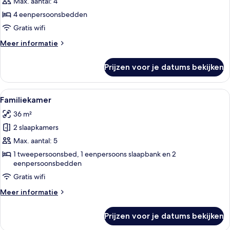
kamer
Max. aantal: 4
laden
4 eenpersoonsbedden
Gratis wifi
Meer
Meer informatie
details
over
Prijzen voor je datums bekijken
Junior
kamer
Alle
Een kamer met twee bedden, elk voorz
3
Familiekamer
foto's
36 m²
voor
2 slaapkamers
Familiekamer
laden
Max. aantal: 5
1 tweepersoonsbed, 1 eenpersoons slaapbank en 2
eenpersoonsbedden
Gratis wifi
Meer
Meer informatie
details
over
Prijzen voor je datums bekijken
Familiekamer