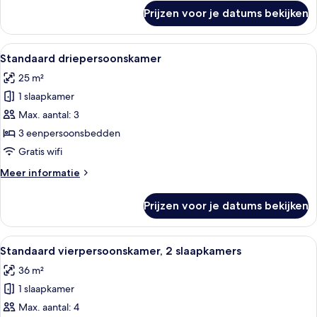
over
Prijzen voor je datums bekijken
Standaard
appartement,
2
Alle
Een hotelkamer met twee bedden, een 
4
slaapkamers
Standaard driepersoonskamer
foto's
25 m²
voor
1 slaapkamer
Standaard
driepersoonskamer
Max. aantal: 3
laden
3 eenpersoonsbedden
Gratis wifi
Meer
Meer informatie
details
over
Prijzen voor je datums bekijken
Standaard
driepersoonskamer
Alle
Een slaapkamer met een geometrisch
5
Standaard vierpersoonskamer, 2 slaapkamers
foto's
36 m²
voor
1 slaapkamer
Standaard
vierpersoonskamer,
Max. aantal: 4