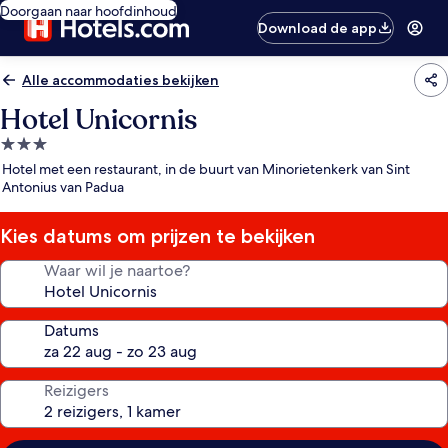
Doorgaan naar hoofdinhoud
Download de app
Alle accommodaties bekijken
Hotel Unicornis
3.0-
sterrenaccommodatie
Hotel met een restaurant, in de buurt van Minorietenkerk van Sint
Antonius van Padua
Kies datums om prijzen te bekijken
Waar wil je naartoe?
Datums
Reizigers