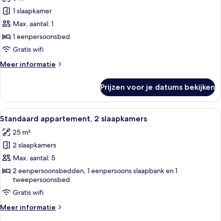
voor
1 slaapkamer
Economy
eenpersoonskamer
Max. aantal: 1
laden
1 eenpersoonsbed
Gratis wifi
Meer
Meer informatie
details
over
Prijzen voor je datums bekijken
Economy
eenpersoonskamer
Alle
Een net opgemaakt bed met een grijze 
7
Standaard appartement, 2 slaapkamers
foto's
25 m²
voor
2 slaapkamers
Standaard
appartement,
Max. aantal: 5
2
2 eenpersoonsbedden, 1 eenpersoons slaapbank en 1
tweepersoonsbed
slaapkamers
laden
Gratis wifi
Meer
Meer informatie
details