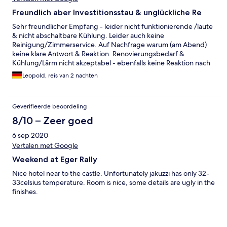
Freundlich aber Investitionsstau & unglückliche Re
Sehr freundlicher Empfang - leider nicht funktionierende /laute
& nicht abschaltbare Kühlung. Leider auch keine
Reinigung/Zimmerservice. Auf Nachfrage warum (am Abend)
keine klare Antwort & Reaktion. Renovierungsbedarf &
Kühlung/Lärm nicht akzeptabel - ebenfalls keine Reaktion nach
Hinweis (z. Bsp. anderes Zimmer)
Leopold, reis van 2 nachten
Geverifieerde beoordeling
8/10 – Zeer goed
6 sep 2020
Vertalen met Google
Weekend at Eger Rally
Nice hotel near to the castle. Unfortunately jakuzzi has only 32-
33celsius temperature. Room is nice, some details are ugly in the
finishes.