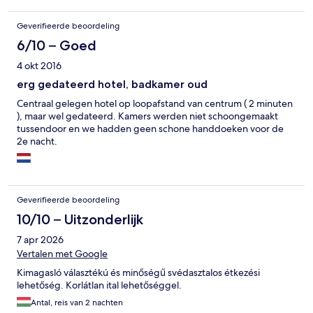
Pulizia mediocre. Colazione dolce praticante inesistente se si
escludono dei croissant bruciati e un vasetto di marmellata.
Geverifieerde beoordeling
Pessima esperienza per una cittadina che invece merita tanto.
6/10 – Goed
4 okt 2016
erg gedateerd hotel, badkamer oud
Centraal gelegen hotel op loopafstand van centrum ( 2 minuten
), maar wel gedateerd. Kamers werden niet schoongemaakt
tussendoor en we hadden geen schone handdoeken voor de
2e nacht.
Geverifieerde beoordeling
10/10 – Uitzonderlijk
7 apr 2026
Vertalen met Google
Kimagasló választékú és minőségű svédasztalos étkezési
lehetőség. Korlátlan ital lehetőséggel.
Antal, reis van 2 nachten