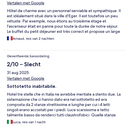
Vertalen met Google
Hôtel de charme avec un personnel serviable et sympathique. Il
est idéalement situé dans la ville d'Eger. Il est toutefois un peu
vétuste. Par exemple, nous étions au troisième étage et
l'ascenseur était en panne pour toute la durée de notre séjour.
Le buffet du petit déjeuner est très correct et propose un large
choix. Le buffet du dîner offre également un très grand choix
Arnaud, reis van 2 nachten
mais est plus décevant.
Geverifieerde beoordeling
2/10 – Slecht
31 aug 2025
Vertalen met Google
Sottotetto inabitabile.
Hotel tre stelle che in Italia ne avrebbe meritate a stento due. La
sistemazione che ci hanno dato era nel sottotetto ed era
composta da 2 stanze strettissime e lunghe per cui i 4 letti
singoli erano accostati per i piedi. Luce scarsissima e tetto
talmente basso da renderci tutti claustrofobici. Quelle stanze
non avrebbero superato nessuna commissione per l'abitabilità...
Lucia, reis van 1 nacht
dovrebbero essere semplicemente adibite a soffitta/magazzino.