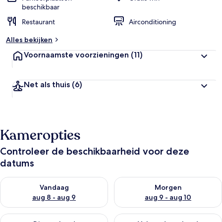
beschikbaar
Restaurant
Airconditioning
Alles bekijken
Voornaamste voorzieningen
(11)
Net als thuis
(6)
Kameropties
Controleer de beschikbaarheid voor deze
datums
De beschikbaarheid controleren voor vanavond aug 8 - aug 9
De beschikbaarheid controler
Vandaag
Morgen
aug 8 - aug 9
aug 9 - aug 10
De beschikbaarheid controleren voor dit weekend aug 14 - au
De beschikbaarheid controler