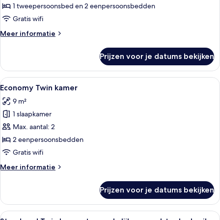
2
1 tweepersoonsbed en 2 eenpersoonsbedden
slaapkamers
Gratis wifi
laden
Meer
Meer informatie
details
over
Prijzen voor je datums bekijken
Standaard
vierpersoonskamer,
2
Alle
Een slaapkamer met een bed, kussens,
5
slaapkamers
Economy Twin kamer
foto's
9 m²
voor
1 slaapkamer
Economy
Twin
Max. aantal: 2
kamer
2 eenpersoonsbedden
laden
Gratis wifi
Meer
Meer informatie
details
over
Prijzen voor je datums bekijken
Economy
Twin
kamer
Alle
Standaard Twin kamer, toegankelijk vo
4