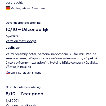
verbraucht.
Martina, reis van 2 nachten
Geverifieerde beoordeling
10/10 – Uitzonderlijk
6 jul 2021
Vertalen met Google
Ladislav
Veľmi príjemný hotel, personál nápomocní, slušní, milí. Radi sa
sem vraciame, raňajky v cene s veľkým výberom, izby sú pekné,
čisté s príjemným zariadením. Hotel je blízko centra a kúpaliska.
Všetko je na skok
Ladislav, reis van 1 nacht
Geverifieerde beoordeling
8/10 – Zeer goed
1 jul 2021
Vertalen met Google